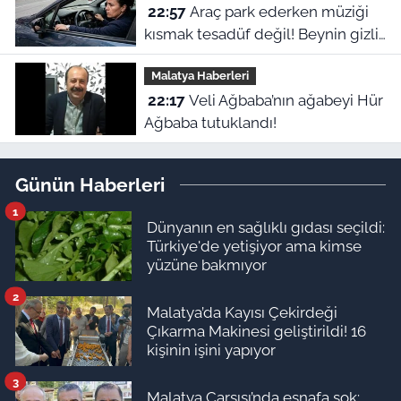
22:57
Araç park ederken müziği
kısmak tesadüf değil! Beynin gizli
refleksiymiş
Malatya Haberleri
22:17
Veli Ağbaba’nın ağabeyi Hür
Ağbaba tutuklandı!
Günün Haberleri
1
Dünyanın en sağlıklı gıdası seçildi:
Türkiye'de yetişiyor ama kimse
yüzüne bakmıyor
2
Malatya’da Kayısı Çekirdeği
Çıkarma Makinesi geliştirildi! 16
kişinin işini yapıyor
3
Malatya Çarşısı’nda esnafa şok: