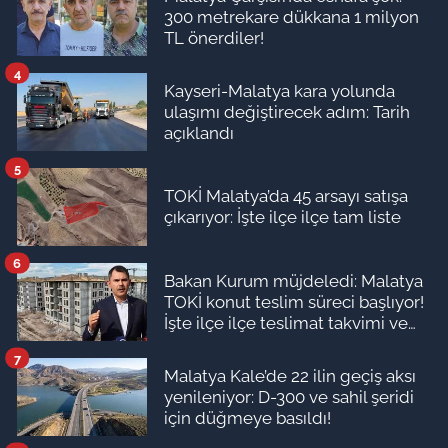
300 metrekare dükkana 1 milyon
TL önerdiler!
4
Kayseri-Malatya kara yolunda
ulaşımı değiştirecek adım: Tarih
açıklandı
5
TOKİ Malatya’da 45 arsayı satışa
çıkarıyor: İşte ilçe ilçe tam liste
6
Bakan Kurum müjdeledi: Malatya
TOKİ konut teslim süreci başlıyor!
İşte ilçe ilçe teslimat takvimi ve
ödeme planı
7
Malatya Kale’de 22 ilin geçiş aksı
yenileniyor: D-300 ve sahil şeridi
için düğmeye basıldı!