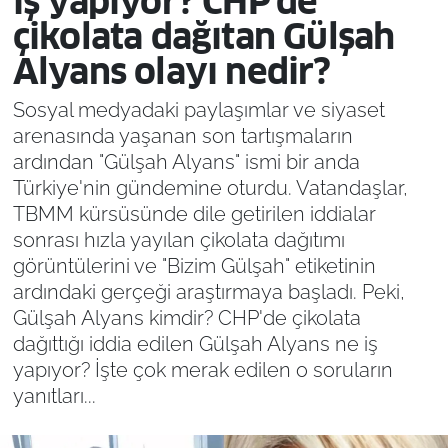
iş yapıyor? CHP'de
çikolata dağıtan Gülşah
Alyans olayı nedir?
Sosyal medyadaki paylaşımlar ve siyaset
arenasında yaşanan son tartışmaların
ardından "Gülşah Alyans" ismi bir anda
Türkiye'nin gündemine oturdu. Vatandaşlar,
TBMM kürsüsünde dile getirilen iddialar
sonrası hızla yayılan çikolata dağıtımı
görüntülerini ve "Bizim Gülşah" etiketinin
ardındaki gerçeği araştırmaya başladı. Peki,
Gülşah Alyans kimdir? CHP'de çikolata
dağıttığı iddia edilen Gülşah Alyans ne iş
yapıyor? İşte çok merak edilen o soruların
yanıtları...