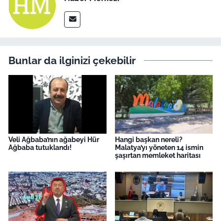
Bunlar da ilginizi çekebilir
Veli Ağbaba’nın ağabeyi Hür
Hangi başkan nereli?
Ağbaba tutuklandı!
Malatya’yı yöneten 14 ismin
şaşırtan memleket haritası