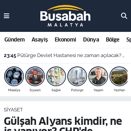
Gündem
Malatya Nöbetçi Eczaneler
Asayiş
Malatya Hava Durumu
Gündem
Asayiş
Ekonomi
Dünya
Bölge
S
Ekonomi
Malatya Namaz Vakitleri
23:45
Pütürge Devlet Hastanesi ne zaman açılacak? Vali Yavuz açıkladı
Dünya
Malatya Trafik Yoğunluk Haritası
Bölge
Süper Lig Puan Durumu ve Fikstür
Malatya
Siyaset
Sağlık
Pütürge
Yaşam
Yazıhan
Spor
Tüm Manşetler
SIYASET
Resmi İlanlar
Son Dakika Haberleri
Gülşah Alyans kimdir, ne
Haber Arşivi