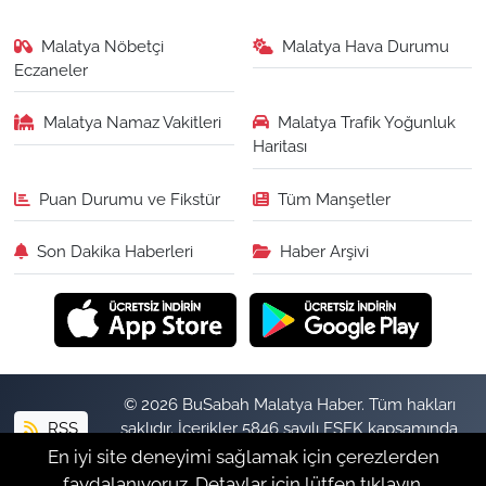
Malatya Nöbetçi
Malatya Hava Durumu
Eczaneler
Malatya Namaz Vakitleri
Malatya Trafik Yoğunluk
Haritası
Puan Durumu ve Fikstür
Tüm Manşetler
Son Dakika Haberleri
Haber Arşivi
© 2026 BuSabah Malatya Haber. Tüm hakları
RSS
saklıdır. İçerikler 5846 sayılı FSEK kapsamında
izinsiz kopyalanamaz.
En iyi site deneyimi sağlamak için çerezlerden
faydalanıyoruz. Detaylar için lütfen tıklayın.