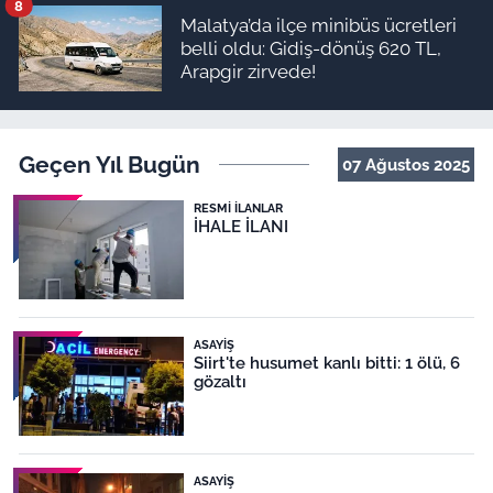
8
Malatya’da ilçe minibüs ücretleri
belli oldu: Gidiş-dönüş 620 TL,
Arapgir zirvede!
Geçen Yıl Bugün
07 Ağustos 2025
RESMI İLANLAR
İHALE İLANI
ASAYIŞ
Siirt'te husumet kanlı bitti: 1 ölü, 6
gözaltı
ASAYIŞ