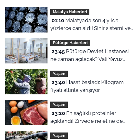
Malatya Haberleri
01:10
Malatya’da son 4 yılda
yüzlerce can aldı! Sinir sistemi ve
duyu organı hastalıklarında şok
Pütürge Haberleri
veriler
23:45
Pütürge Devlet Hastanesi
ne zaman açılacak? Vali Yavuz
açıkladı
Yaşam
23:40
Hasat başladı: Kilogram
fiyatı altınla yarışıyor
Yaşam
23:20
En sağlıklı proteinler
açıklandı! Zirvede ne et ne de
yumurta var
Yaşam