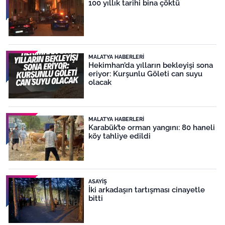
100 yıllık tarihi bina çöktü
MALATYA HABERLERI
Hekimhan’da yılların bekleyişi sona
eriyor: Kurşunlu Göleti can suyu
olacak
MALATYA HABERLERI
Karabük’te orman yangını: 80 haneli
köy tahliye edildi
ASAYIŞ
İki arkadaşın tartışması cinayetle
bitti