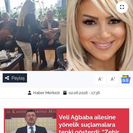
Paylaş
-
+
A
A
Haber Merkezi
02.06.2026 - 17:36
Veli Ağbaba ailesine
yönelik suçlamalara
tepki gösterdi: “Zehir