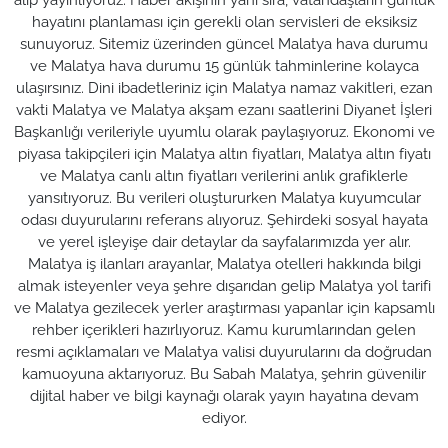
hayatını planlaması için gerekli olan servisleri de eksiksiz
sunuyoruz. Sitemiz üzerinden güncel Malatya hava durumu
ve Malatya hava durumu 15 günlük tahminlerine kolayca
ulaşırsınız. Dini ibadetleriniz için Malatya namaz vakitleri, ezan
vakti Malatya ve Malatya akşam ezanı saatlerini Diyanet İşleri
Başkanlığı verileriyle uyumlu olarak paylaşıyoruz. Ekonomi ve
piyasa takipçileri için Malatya altın fiyatları, Malatya altın fiyatı
ve Malatya canlı altın fiyatları verilerini anlık grafiklerle
yansıtıyoruz. Bu verileri oluştururken Malatya kuyumcular
odası duyurularını referans alıyoruz. Şehirdeki sosyal hayata
ve yerel işleyişe dair detaylar da sayfalarımızda yer alır.
Malatya iş ilanları arayanlar, Malatya otelleri hakkında bilgi
almak isteyenler veya şehre dışarıdan gelip Malatya yol tarifi
ve Malatya gezilecek yerler araştırması yapanlar için kapsamlı
rehber içerikleri hazırlıyoruz. Kamu kurumlarından gelen
resmi açıklamaları ve Malatya valisi duyurularını da doğrudan
kamuoyuna aktarıyoruz. Bu Sabah Malatya, şehrin güvenilir
dijital haber ve bilgi kaynağı olarak yayın hayatına devam
ediyor.