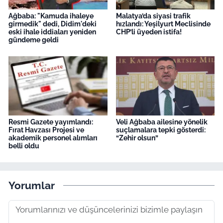
Ağbaba: "Kamuda ihaleye
Malatya’da siyasi trafik
girmedik" dedi, Didim'deki
hızlandı: Yeşilyurt Meclisinde
eski ihale iddiaları yeniden
CHP’li üyeden istifa!
gündeme geldi
Resmi Gazete yayımlandı:
Veli Ağbaba ailesine yönelik
Fırat Havzası Projesi ve
suçlamalara tepki gösterdi:
akademik personel alımları
“Zehir olsun”
belli oldu
Yorumlar