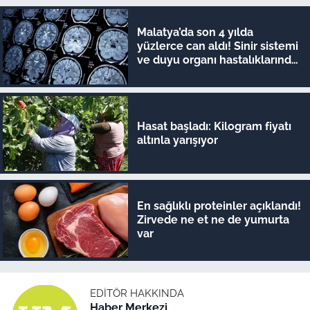
Malatya’da son 4 yılda
yüzlerce can aldı! Sinir sistemi
ve duyu organı hastalıklarında
şok veriler
Hasat başladı: Kilogram fiyatı
altınla yarışıyor
En sağlıklı proteinler açıklandı!
Zirvede ne et ne de yumurta
var
EDITÖR HAKKINDA
Haber Merkezi