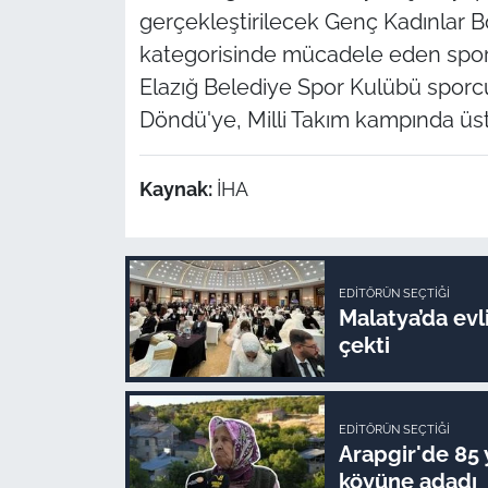
gerçekleştirilecek Genç Kadınlar Bo
kategorisinde mücadele eden sporc
Elazığ Belediye Spor Kulübü sporc
Döndü'ye, Milli Takım kampında üstün
Kaynak:
İHA
EDITÖRÜN SEÇTIĞI
Malatya’da evli
çekti
EDITÖRÜN SEÇTIĞI
Arapgir'de 85 
köyüne adadı