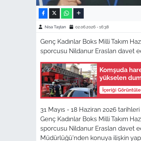
Nisa Taştan
02.06.2026 - 16:38
Genç Kadınlar Boks Milli Takım Haz
sporcusu Nildanur Eraslan davet ed
Komşuda harek
yükselen dum
İçeriği Görüntül
31 Mayıs - 18 Haziran 2026 tarihler
Genç Kadınlar Boks Milli Takım Haz
sporcusu Nildanur Eraslan davet edi
Müdürlüğü'nden konuya ilişkin yap