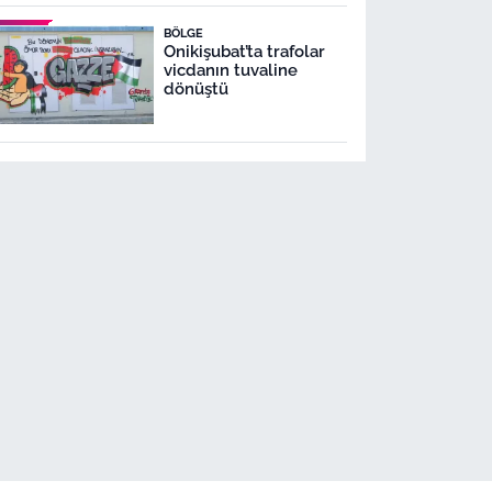
BÖLGE
Onikişubat’ta trafolar
vicdanın tuvaline
dönüştü