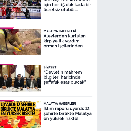
için her 15 dakikada bir
ücretsiz otobüs
seferleri yapacak
MALATYA HABERLERI
Alevlerden kurtulan
kirpiye ilk yardım
orman işçilerinden
SIYASET
“Devletin mahrem
bilgileri haricinde
şeffaflık esas olacak”
MALATYA HABERLERI
İklim raporu uyardı: 12
şehirle birlikte Malatya
en yüksek riskte!