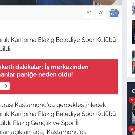
-
+
A
A
ırlık Kampı'na Elazığ Belediye Spor Kulübü
ildi.
etli dakikalar: İş merkezinden
anlar paniğe neden oldu!
e
1
i arası Kastamonu'da gerçekleştirilecek
ırlık Kampı'na Elazığ Belediye Spor Kulübü
ldi. Elazığ Gençlik ve Spor İl
2
ılan açıklamada; 'Kastamonu'da