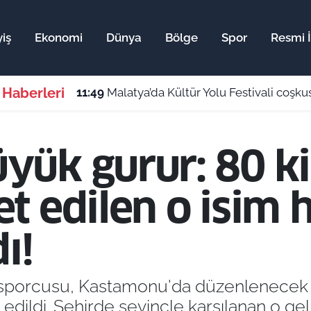
iş
Ekonomi
Dünya
Bölge
Spor
Resmi İ
 Haberleri
11:49
Malatya’da Kültür Yolu Festivali coşkusu ba
ük gurur: 80 kil
t edilen o isim 
ı!
 sporcusu, Kastamonu'da düzenlenecek G
edildi. Şehirde sevinçle karşılanan o geli