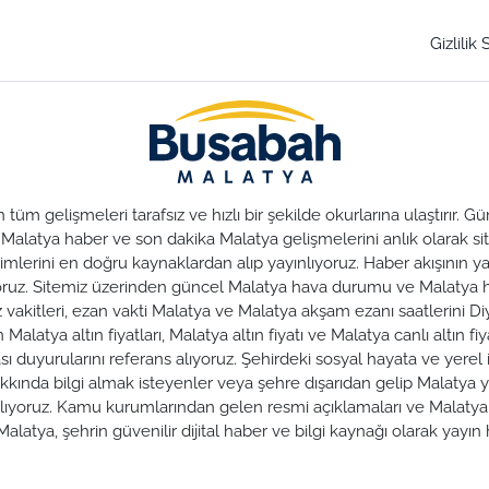
Gizlilik
üm gelişmeleri tarafsız ve hızlı bir şekilde okurlarına ulaştırır.
. Malatya haber ve son dakika Malatya gelişmelerini anlık olarak sit
lerini en doğru kaynaklardan alıp yayınlıyoruz. Haber akışının yan
nuyoruz. Sitemiz üzerinden güncel Malatya hava durumu ve Malaty
az vakitleri, ezan vakti Malatya ve Malatya akşam ezanı saatlerini Di
alatya altın fiyatları, Malatya altın fiyatı ve Malatya canlı altın fiya
duyurularını referans alıyoruz. Şehirdeki sosyal hayata ve yerel iş
hakkında bilgi almak isteyenler veya şehre dışarıdan gelip Malatya y
zırlıyoruz. Kamu kurumlarından gelen resmi açıklamaları ve Malat
alatya, şehrin güvenilir dijital haber ve bilgi kaynağı olarak yayı