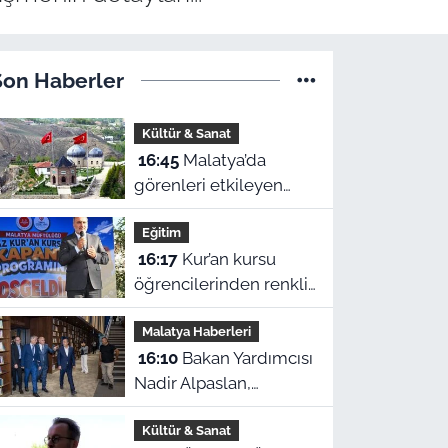
Son Haberler
Kültür & Sanat
16:45
Malatya’da
görenleri etkileyen
türbe: Kubbesiyle
Eğitim
Kerbela’yı hatırlatıyor
16:17
Kur’an kursu
öğrencilerinden renkli
ve anlamlı kapanış
Malatya Haberleri
gösterisi
16:10
Bakan Yardımcısı
Nadir Alpaslan,
Malatya'nın en büyük
Kültür & Sanat
kütüphanesini inceledi