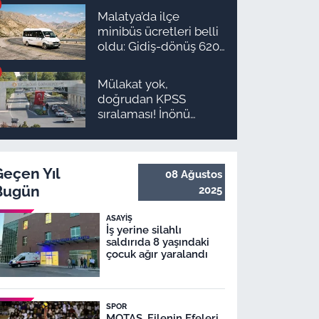
olur?
Malatya’da ilçe
minibüs ücretleri belli
oldu: Gidiş-dönüş 620
TL, Arapgir zirvede!
Mülakat yok,
doğrudan KPSS
sıralaması! İnönü
Üniversitesi 131
personel alım ilanı
yayımlandı
Geçen Yıl
08 Ağustos
Bugün
2025
ASAYIŞ
İş yerine silahlı
saldırıda 8 yaşındaki
çocuk ağır yaralandı
SPOR
MOTAŞ, Filenin Efeleri