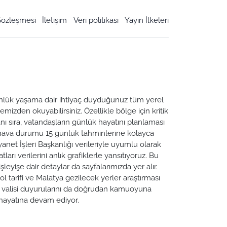
 Sözleşmesi
İletişim
Veri politikası
Yayın İlkeleri
 Günlük yaşama dair ihtiyaç duyduğunuz tüm yerel
emizden okuyabilirsiniz. Özellikle bölge için kritik
ı sıra, vatandaşların günlük hayatını planlaması
a hava durumu 15 günlük tahminlerine kolayca
yanet İşleri Başkanlığı verileriyle uyumlu olarak
tları verilerini anlık grafiklerle yansıtıyoruz. Bu
leyişe dair detaylar da sayfalarımızda yer alır.
ol tarifi ve Malatya gezilecek yerler araştırması
ya valisi duyurularını da doğrudan kamuoyuna
n hayatına devam ediyor.