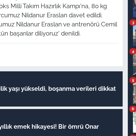
ks Milli Takım Hazırlık Kampı'na, 80 kg
umuz Nildanur Eraslan davet edildi.
3
umuz Nildanur Eraslan ve antrenörü Cemil
 başarılar diliyoruz' denildi.
4
5
lik yaşı yükseldi, boşanma verileri dikkat
6
yıllık emek hikayesi! Bir ömrü Onar