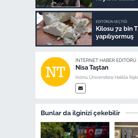
EDITÖRÜN SEÇTIĞI
Kilosu 72 bin 
yapılıyormuş
İNTERNET HABER EDITÖRÜ
Nisa Taştan
İnönü Üniversitesi Halkla İli
Bunlar da ilginizi çekebilir