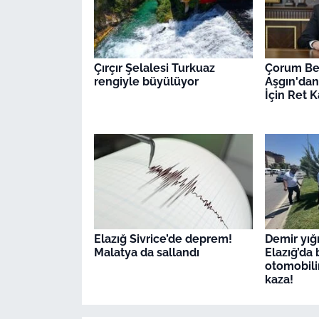
Çırçır Şelalesi Turkuaz
Çorum Be
rengiyle büyülüyor
Aşgın'dan
İçin Ret K
Elazığ Sivrice’de deprem!
Demir yığ
Malatya da sallandı
Elazığ’da 
otomobilin
kaza!