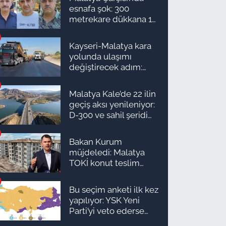
esnafa şok: 300
metrekare dükkana 1
milyon TL önerdiler!
Kayseri-Malatya kara
yolunda ulaşımı
değiştirecek adım:
Tarih açıklandı
Malatya Kale’de 22 ilin
geçiş aksı yenileniyor:
D-300 ve sahil şeridi
için düğmeye basıldı!
Bakan Kurum
müjdeledi: Malatya
TOKİ konut teslim
süreci başlıyor! İşte
ilçe ilçe teslimat
Bu seçim anketi ilk kez
takvimi ve ödeme
yapılıyor: YSK Yeni
planı
Parti’yi veto ederse
Malatya’da sonuç ne