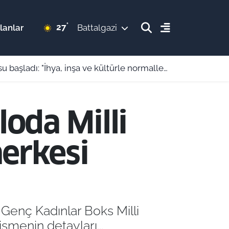
°
27
lanlar
Battalgazi
şladı: "İhya, inşa ve kültürle normalleşiyoruz"
oda Milli
herkesi
enç Kadınlar Boks Milli
şmenin detayları...