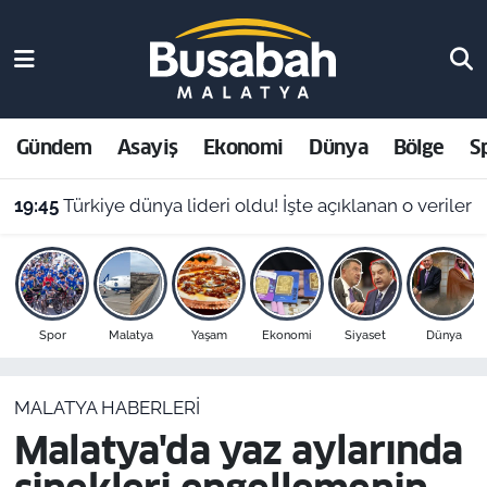
Gündem
Malatya Nöbetçi Eczaneler
Asayiş
Malatya Hava Durumu
Gündem
Asayiş
Ekonomi
Dünya
Bölge
S
Ekonomi
Malatya Namaz Vakitleri
19:45
Türkiye dünya lideri oldu! İşte açıklanan o veriler
Dünya
Malatya Trafik Yoğunluk Haritası
Bölge
Süper Lig Puan Durumu ve Fikstür
Spor
Malatya
Yaşam
Ekonomi
Siyaset
Dünya
Spor
Tüm Manşetler
MALATYA HABERLERI
Resmi İlanlar
Son Dakika Haberleri
Malatya'da yaz aylarında
Haber Arşivi