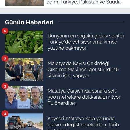
adım: Türkiye, Pakistan ve Suudi
Arabistan'dan Ortak Savunma
Anlaşması!
Günün Haberleri
1
Dünyanın en sağlıklı gıdası seçildi:
Türkiye'de yetişiyor ama kimse
yüzüne bakmıyor
2
Malatya’da Kayısı Çekirdeği
Çıkarma Makinesi geliştirildi! 16
kişinin işini yapıyor
3
Malatya Çarşısı’nda esnafa şok:
300 metrekare dükkana 1 milyon
TL önerdiler!
4
Kayseri-Malatya kara yolunda
ulaşımı değiştirecek adım: Tarih