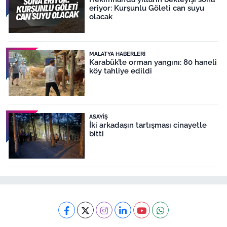
eriyor: Kurşunlu Göleti can suyu
olacak
MALATYA HABERLERI
Karabük’te orman yangını: 80 haneli
köy tahliye edildi
ASAYIŞ
İki arkadaşın tartışması cinayetle
bitti