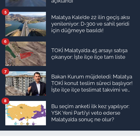
açıklandı
5
Malatya Kale’de 22 ilin geçiş aksı
yenileniyor: D-300 ve sahil şeridi
için düğmeye basıldı!
6
TOKİ Malatya’da 45 arsayı satışa
çıkarıyor: İşte ilçe ilçe tam liste
7
Bakan Kurum müjdeledi: Malatya
TOKİ konut teslim süreci başlıyor!
İşte ilçe ilçe teslimat takvimi ve
ödeme planı
8
Bu seçim anketi ilk kez yapılıyor:
YSK Yeni Parti’yi veto ederse
Malatya’da sonuç ne olur?