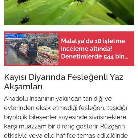
Malatya'da 18 işletme
inceleme altında!
Denetimlerde 544 bin
liralık ceza kesildi
Kayısı Diyarında Fesleğenli Yaz
Akşamları
Anadolu insanının yakından tanıdığı ve
evlerinden eksik etmediği fesleğen, taşıdığı
biyolojik bileşenler sayesinde sivrisineklere
karşı muazzam bir direnç gösterir. Rüzgarın
etkisiyle veya elle hafifçe temas edildiğinde