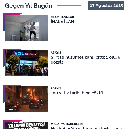
Geçen Yıl Bugün
07 Ağustos 2025
RESMI İLANLAR
İHALE İLANI
ASAYIŞ
Siirt'te husumet kanlı bitti: 1 ölü, 6
gözaltı
ASAYIŞ
100 yıllık tarihi bina çöktü
MALATYA HABERLERI
Hekimhan’da yılların bekleyişi sona