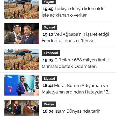
Yaşam
19:45
Türkiye dünya lideri oldu!
İşte açıklanan o veriler
Siyaset
19:10
Veli Ağbaba'nın işaret ettiği
Fendoğlu konuştu: "Kimse
kimseye kefil olamaz"
Ekonomi
19:03
Çiftçilere 688 milyon liralık
tarımsal destek: Ödemeler
hesaplara yatıyor
Siyaset
18:41
Murat Kurum Adıyaman ve
Malatya'nın ardından Hatay’da: “Bu
işler ahbap çavuş ilişkisiyle
Dünya
yürümez”
18:04
İslam Dünyasında tarihi