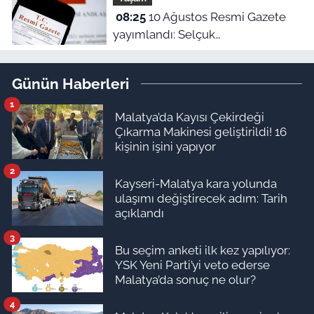
fiyatlar)
08:25
10 Ağustos Resmi Gazete
yayımlandı: Selçuk
Üniversitesi'nde çok sayıda
yönetmelik kaldırıldı!
Günün Haberleri
1
Malatya’da Kayısı Çekirdeği
Çıkarma Makinesi geliştirildi! 16
kişinin işini yapıyor
2
Kayseri-Malatya kara yolunda
ulaşımı değiştirecek adım: Tarih
açıklandı
3
Bu seçim anketi ilk kez yapılıyor:
YSK Yeni Parti’yi veto ederse
Malatya’da sonuç ne olur?
4