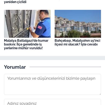
yeniden çizildi
Malatya Battalgazi’de kumar
Bahçebaşı, Malatya’nın 15’inci
baskını: İlçe genelinde iş
ilçesi mi olacak? İşte cevabı
yerlerine mühür vuruldu!
Yorumlar