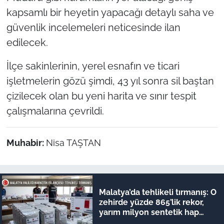
kapsamlı bir heyetin yapacağı detaylı saha ve
güvenlik incelemeleri neticesinde ilan
edilecek.
İlçe sakinlerinin, yerel esnafın ve ticari
işletmelerin gözü şimdi, 43 yıl sonra sil baştan
çizilecek olan bu yeni harita ve sınır tespit
çalışmalarına çevrildi.
Muhabir:
Nisa TAŞTAN
Malatya’da tehlikeli tırmanış: O
zehirde yüzde 865’lik rekor,
yarım milyon sentetik hap
yakalandı!