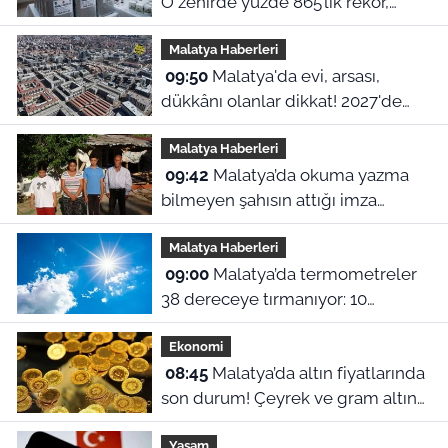
O zehirde yüzde 865’lik rekor,
yarım milyon sentetik hap
Malatya Haberleri
yakalandı!
09:50
Malatya'da evi, arsası,
dükkânı olanlar dikkat! 2027'de
vergi yükü artabilir
Malatya Haberleri
09:42
Malatya’da okuma yazma
bilmeyen şahısın attığı imza
hayatını kararttı: 44 dönümlük
Malatya Haberleri
arsasından ve evinden oldu
09:00
Malatya’da termometreler
38 dereceye tırmanıyor: 10
Ağustos’ta ilçeler arasında 5
Ekonomi
derecelik fark!
08:45
Malatya’da altın fiyatlarında
son durum! Çeyrek ve gram altın
kaç TL Oldu? (10 Ağustos güncel
Yaşam