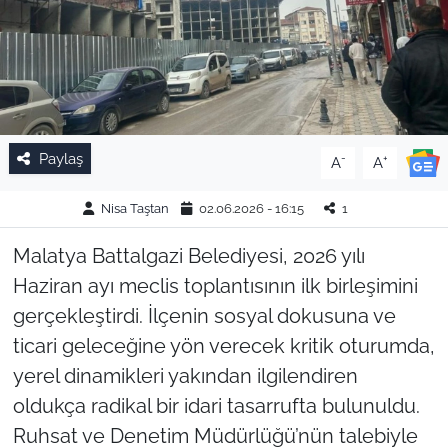
Paylaş
-
+
A
A
Nisa Taştan
02.06.2026 - 16:15
1
Malatya Battalgazi Belediyesi, 2026 yılı
Haziran ayı meclis toplantısının ilk birleşimini
gerçekleştirdi. İlçenin sosyal dokusuna ve
ticari geleceğine yön verecek kritik oturumda,
yerel dinamikleri yakından ilgilendiren
oldukça radikal bir idari tasarrufta bulunuldu.
Ruhsat ve Denetim Müdürlüğü’nün talebiyle