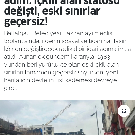
adım: İçkili alan statüsü
değişti, eski sınırlar
geçersiz!
Battalgazi Belediyesi Haziran ayı meclis
toplantısında, ilçenin sosyal ve ticari haritasını
kökten değiştirecek radikal bir idari adıma imza
atıldı. Alınan ek gündem kararıyla, 1983
yılından beri yürürlükte olan eski içkili alan
sınırları tamamen geçersiz sayılırken, yeni
harita için devletin üst kademesi devreye
girdi.