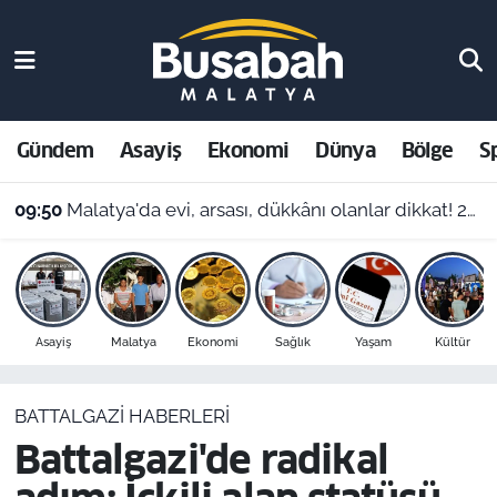
Gündem
Malatya Nöbetçi Eczaneler
Asayiş
Malatya Hava Durumu
Gündem
Asayiş
Ekonomi
Dünya
Bölge
S
Ekonomi
Malatya Namaz Vakitleri
09:50
Malatya'da evi, arsası, dükkânı olanlar dikkat! 2027'de vergi yükü artabilir
Dünya
Malatya Trafik Yoğunluk Haritası
Bölge
Süper Lig Puan Durumu ve Fikstür
Asayiş
Malatya
Ekonomi
Sağlık
Yaşam
Kültür
Spor
Tüm Manşetler
BATTALGAZI HABERLERI
Resmi İlanlar
Son Dakika Haberleri
Battalgazi'de radikal
Haber Arşivi