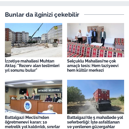
Bunlar da ilginizi çekebilir
İzzetiye mahallesi Muhtarı
Selçuklu Mahallesi’ne çok
Aktaş: "Rezerv alan teslimleri
amaçlı tesis: Hem taziyeevi
yıl sonunu bulur"
hem kültür merkezi
Battalgazi Meclisi’nden
Battalgazi’de 5 mahallede yol
öğretmenevi kararı: 10
seferberliği: İşte asfaltlanan
metrelik yol kaldırıldı, sınırlar
ve yenilenen güzergahlar