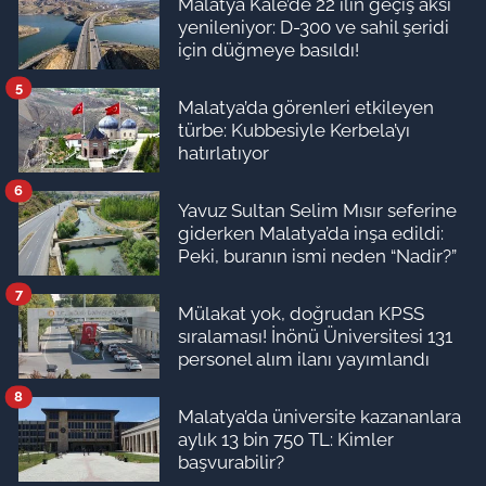
Malatya Kale’de 22 ilin geçiş aksı
yenileniyor: D-300 ve sahil şeridi
için düğmeye basıldı!
5
Malatya’da görenleri etkileyen
türbe: Kubbesiyle Kerbela’yı
hatırlatıyor
6
Yavuz Sultan Selim Mısır seferine
giderken Malatya’da inşa edildi:
Peki, buranın ismi neden “Nadir?”
7
Mülakat yok, doğrudan KPSS
sıralaması! İnönü Üniversitesi 131
personel alım ilanı yayımlandı
8
Malatya’da üniversite kazananlara
aylık 13 bin 750 TL: Kimler
başvurabilir?