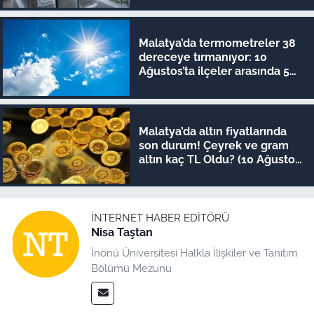
Malatya’da termometreler 38
dereceye tırmanıyor: 10
Ağustos’ta ilçeler arasında 5
derecelik fark!
Malatya’da altın fiyatlarında
son durum! Çeyrek ve gram
altın kaç TL Oldu? (10 Ağustos
güncel fiyatlar)
İNTERNET HABER EDITÖRÜ
Nisa Taştan
İnönü Üniversitesi Halkla İlişkiler ve Tanıtım
Bölümü Mezunu