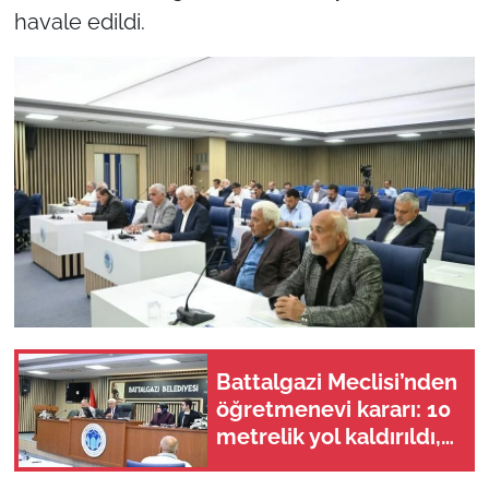
havale edildi.
Battalgazi Meclisi’nden
öğretmenevi kararı: 10
metrelik yol kaldırıldı,
sınırlar yeniden çizildi