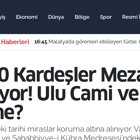
yiş
Ekonomi
Dünya
Bölge
Spor
Resmi İ
 Haberleri
16:45
Malatya’da görenleri etkileyen türbe: 
0 Kardeşler Meza
liyor! Ulu Cami 
ne?
ki tarihi miraslar koruma altına alınıyor. 
 ve Şahabbiyye-i Kübra Medresesi'ndeki 