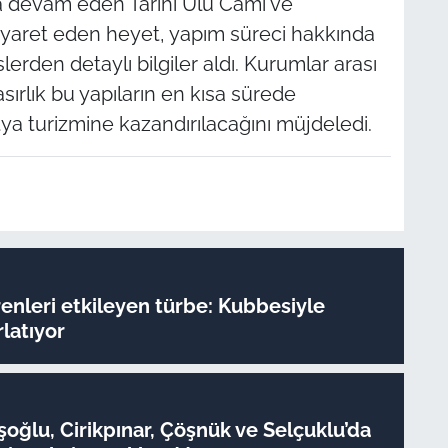
la devam eden Tarihi Ulu Cami ve
iyaret eden heyet, yapım süreci hakkında
erden detaylı bilgiler aldı. Kurumlar arası
asırlık bu yapıların en kısa sürede
a turizmine kazandırılacağını müjdeledi.
enleri etkileyen türbe: Kubbesiyle
rlatıyor
oğlu, Cirikpınar, Çöşnük ve Selçuklu’da