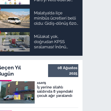
Malatya’da sonuç ne
olur?
Malatya’da ilçe
minibüs ücretleri belli
oldu: Gidiş-dönüş 620
TL, Arapgir zirvede!
Mülakat yok,
doğrudan KPSS
sıralaması! İnönü
Üniversitesi 131
personel alım ilanı
yayımlandı
Geçen Yıl
08 Ağustos
Bugün
2025
ASAYIŞ
İş yerine silahlı
saldırıda 8 yaşındaki
çocuk ağır yaralandı