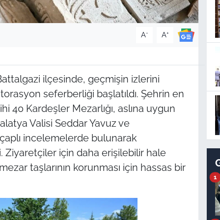
-
+
A
A
Battalgazi ilçesinde, geçmişin izlerini
orasyon seferberliği başlatıldı. Şehrin en
ihi 40 Kardeşler Mezarlığı, aslına uygun
Malatya Valisi Seddar Yavuz ve
 çaplı incelemelerde bulunarak
 Ziyaretçiler için daha erişilebilir hale
 mezar taşlarının korunması için hassas bir
1