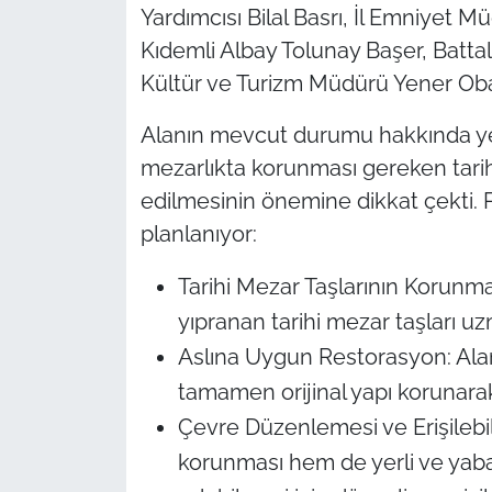
Yardımcısı Bilal Basrı, İl Emniyet
Kıdemli Albay Tolunay Başer, Batta
Kültür ve Turizm Müdürü Yener Oba 
Alanın mevcut durumu hakkında yetk
mezarlıkta korunması gereken tarihi
edilmesinin önemine dikkat çekti. 
planlanıyor:
Tarihi Mezar Taşlarının Korunma
yıpranan tarihi mezar taşları u
Aslına Uygun Restorasyon: Ala
tamamen orijinal yapı korunara
Çevre Düzenlemesi ve Erişilebili
korunması hem de yerli ve yaban