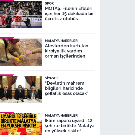
SPOR
MOTAŞ, Filenin Efeleri
için her 15 dakikada bir
ücretsiz otobüs
seferleri yapacak
MALATYA HABERLERI
Alevlerden kurtulan
kirpiye ilk yardım
orman işçilerinden
SIYASET
“Devletin mahrem
bilgileri haricinde
şeffaflık esas olacak”
MALATYA HABERLERI
İklim raporu uyardı: 12
şehirle birlikte Malatya
en yüksek riskte!