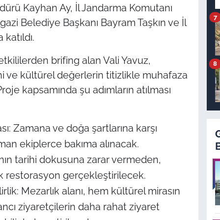
 Müdürü Kayhan Ay, İl Jandarma Komutanı
7
lgazi Belediye Başkanı Bayram Taşkın ve İl
katıldı.
ililerden brifing alan Vali Yavuz,
8
 ve kültürel değerlerin titizlikle muhafaza
Proje kapsamında şu adımların atılması
sı: Zamana ve doğa şartlarına karşı
zman ekiplerce bakıma alınacak.
nın tarihi dokusuna zarar vermeden,
k restorasyon gerçekleştirilecek.
rlik: Mezarlık alanı, hem kültürel mirasın
cı ziyaretçilerin daha rahat ziyaret