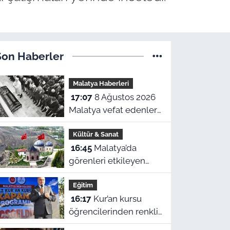
Son Haberler
Malatya Haberleri
17:07
8 Ağustos 2026
Malatya vefat edenler
ve taziye adresleri
Kültür & Sanat
16:45
Malatya’da
görenleri etkileyen
türbe: Kubbesiyle
Eğitim
Kerbela’yı hatırlatıyor
16:17
Kur’an kursu
öğrencilerinden renkli
ve anlamlı kapanış