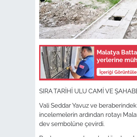
Malatya Batta
yerlerine müh
İçeriği Görüntül
SIRA TARİHİ ULU CAMİ VE ŞAHAB
Vali Seddar Yavuz ve beraberindeki
incelemelerin ardından rotayı Malaty
dev sembolüne çevirdi.