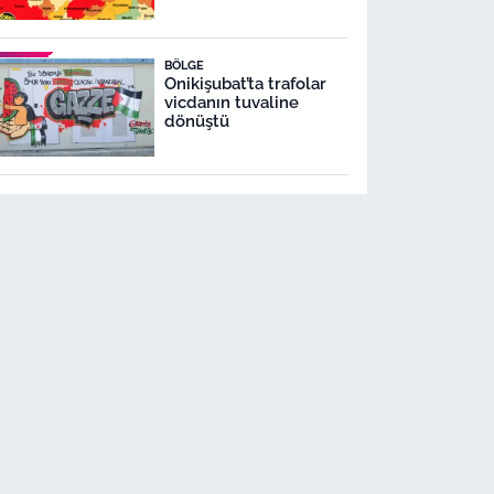
BÖLGE
Onikişubat’ta trafolar
vicdanın tuvaline
dönüştü