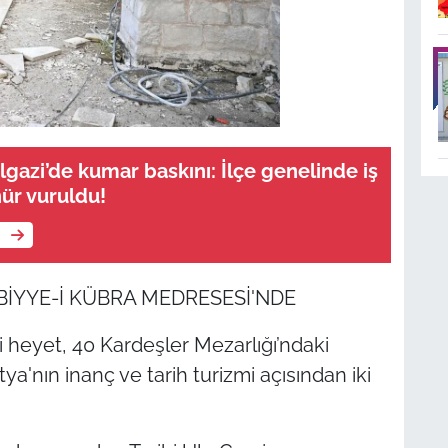
lgazi’de kumar baskını: İlçe genelinde iş
ür vuruldu!
e
BİYYE-İ KÜBRA MEDRESESİ'NDE
 heyet, 40 Kardeşler Mezarlığı’ndaki
a'nın inanç ve tarih turizmi açısından iki