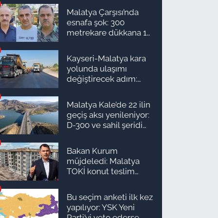
Malatya Çarşısı’nda
esnafa şok: 300
metrekare dükkana 1
milyon TL önerdiler!
Kayseri-Malatya kara
yolunda ulaşımı
değiştirecek adım:
Tarih açıklandı
Malatya Kale’de 22 ilin
geçiş aksı yenileniyor:
D-300 ve sahil şeridi
için düğmeye basıldı!
Bakan Kurum
müjdeledi: Malatya
TOKİ konut teslim
süreci başlıyor! İşte
ilçe ilçe teslimat
Bu seçim anketi ilk kez
takvimi ve ödeme
yapılıyor: YSK Yeni
planı
Parti’yi veto ederse