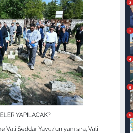
2
3
4
5
ELER YAPILACAK?
6
ne Vali Seddar Yavuz’un yanı sıra; Vali