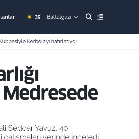
°
35
lanlar
Battalgazi
Kubbesiyle Kerbela’yı hatırlatıyor
rlığı
ve Medresede
Vali Seddar Yavuz, 40
çalışmaları yerinde inceledi.