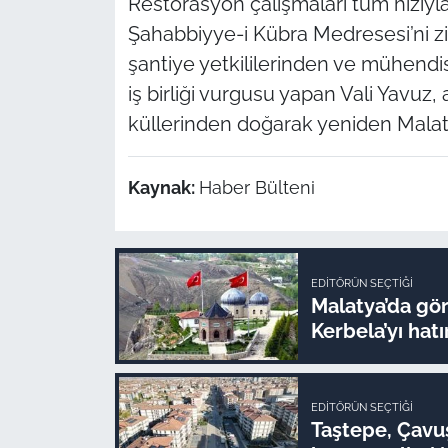
Restorasyon çalışmaları tüm hızıy
Şahabbiyye-i Kübra Medresesi’ni z
şantiye yetkililerinden ve mühendisl
iş birliği vurgusu yapan Vali Yavuz, 
küllerinden doğarak yeniden Malaty
Kaynak:
Haber Bülteni
EDITÖRÜN SEÇTIĞI
Malatya’da gör
Kerbela’yı hatı
EDITÖRÜN SEÇTIĞI
Taştepe, Çavuş