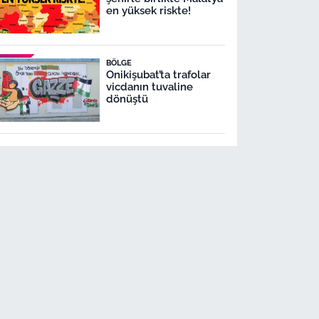
en yüksek riskte!
BÖLGE
Onikişubat’ta trafolar
vicdanın tuvaline
dönüştü