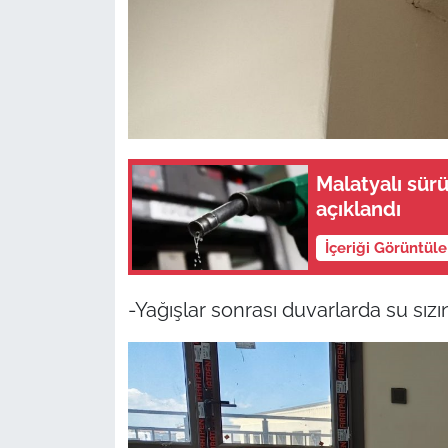
Malatyalı sürü
açıklandı
İçeriği Görüntül
-Yağışlar sonrası duvarlarda su sız