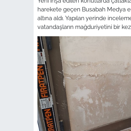
Yeni inşa edilen konutlarda çatlakl
harekete geçen Busabah Medya ekip
altına aldı. Yapılan yerinde incel
vatandaşların mağduriyetini bir ke