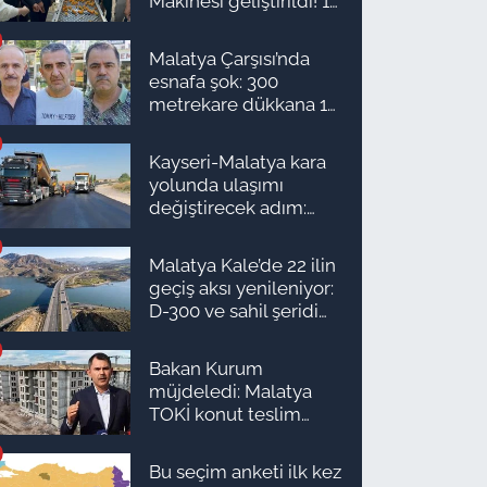
Makinesi geliştirildi! 16
kişinin işini yapıyor
Malatya Çarşısı’nda
esnafa şok: 300
metrekare dükkana 1
milyon TL önerdiler!
Kayseri-Malatya kara
yolunda ulaşımı
değiştirecek adım:
Tarih açıklandı
Malatya Kale’de 22 ilin
geçiş aksı yenileniyor:
D-300 ve sahil şeridi
için düğmeye basıldı!
Bakan Kurum
müjdeledi: Malatya
TOKİ konut teslim
süreci başlıyor! İşte
ilçe ilçe teslimat
Bu seçim anketi ilk kez
takvimi ve ödeme