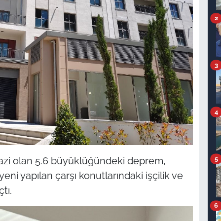
2
3
4
5
azi olan 5.6 büyüklüğündeki deprem,
ni yapılan çarşı konutlarındaki işçilik ve
tı.
6