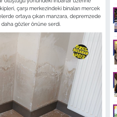
ar oluştuğu yönündeki ihbarlar üzerine
leri, çarşı merkezindeki binaları mercek
emelerde ortaya çıkan manzara, depremzede
z daha gözler önüne serdi.