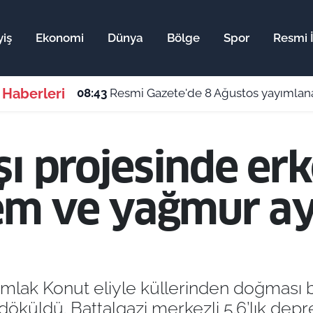
iş
Ekonomi
Dünya
Bölge
Spor
Resmi İ
 Haberleri
08:43
Resmi Gazete'de 8 Ağustos yayımlanan
ı projesinde erk
rem ve yağmur ay
 Emlak Konut eliyle küllerinden doğması
a döküldü. Battalgazi merkezli 5.6’lık de