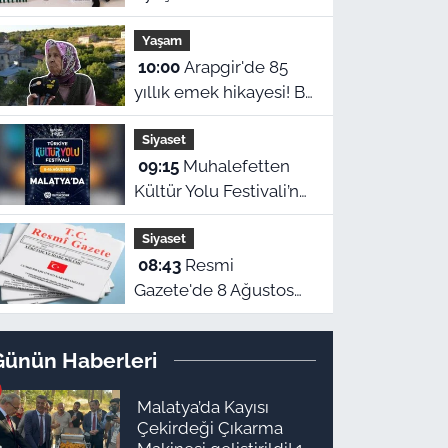
tutuklama
Yaşam
10:00
Arapgir'de 85
yıllık emek hikayesi! Bir
ömrü Onar köyüne
Siyaset
adadı
09:15
Muhalefetten
Kültür Yolu Festivali’ne
eleştiri
Siyaset
08:43
Resmi
Gazete'de 8 Ağustos
yayımlanan kararlar
belli oldu
Günün Haberleri
Malatya’da Kayısı
Çekirdeği Çıkarma