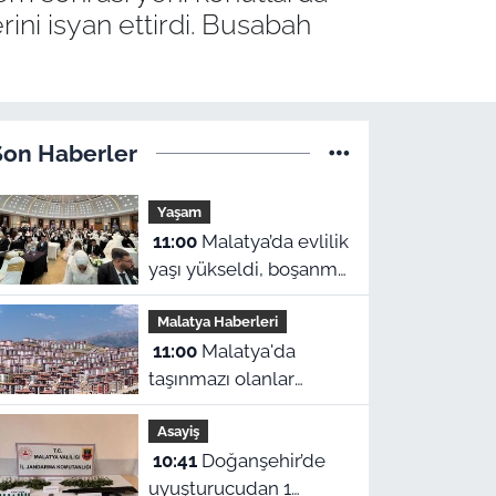
rini isyan ettirdi. Busabah
Son Haberler
Yaşam
11:00
Malatya’da evlilik
yaşı yükseldi, boşanma
verileri dikkat çekti
Malatya Haberleri
11:00
Malatya'da
taşınmazı olanlar
dikkat! Yeni düzenleme
Asayiş
sonrası gözler 2027
10:41
Doğanşehir’de
hesaplamalarına
uyuşturucudan 1
çevrildi