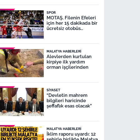
SPOR
MOTAŞ, Filenin Efeleri
için her 15 dakikada bir
ücretsiz otobüs
seferleri yapacak
MALATYA HABERLERI
Alevlerden kurtulan
kirpiye ilk yardım
orman işçilerinden
SIYASET
“Devletin mahrem
bilgileri haricinde
şeffaflık esas olacak”
MALATYA HABERLERI
İklim raporu uyardı: 12
şehirle birlikte Malatya