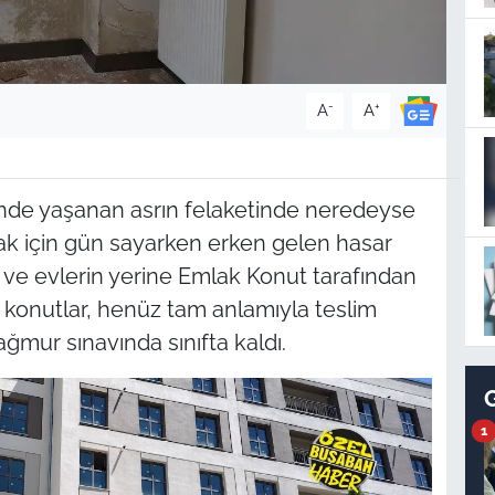
-
+
A
A
hinde yaşanan asrın felaketinde neredeyse
ak için gün sayarken erken gelen hasar
an ve evlerin yerine Emlak Konut tarafından
i konutlar, henüz tam anlamıyla teslim
ur sınavında sınıfta kaldı.
1