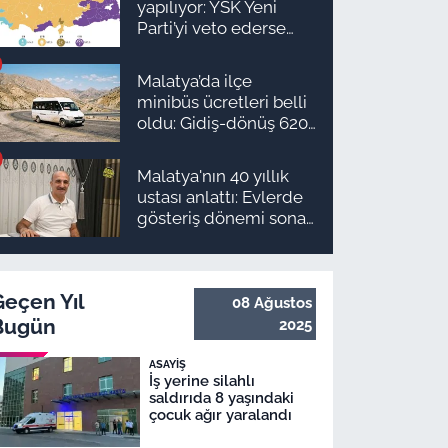
yapılıyor: YSK Yeni
planı
Parti’yi veto ederse
Malatya’da sonuç ne
olur?
Malatya’da ilçe
minibüs ücretleri belli
oldu: Gidiş-dönüş 620
TL, Arapgir zirvede!
Malatya'nın 40 yıllık
ustası anlattı: Evlerde
gösteriş dönemi sona
erdi
Geçen Yıl
08 Ağustos
Bugün
2025
ASAYIŞ
İş yerine silahlı
saldırıda 8 yaşındaki
çocuk ağır yaralandı