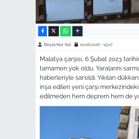
Beyza Nur Gül
01.06.2026 - 15:07
Malatya çarşısı, 6 Şubat 2023 tari
tamamen yok oldu. Yaralarını sarm
haberleriyle sarsıldı. Yıkılan dükk
inşa edilen yeni çarşı merkezindek
edilmeden hem deprem hem de yağm