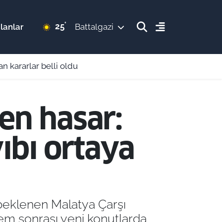
°
25
lanlar
Battalgazi
 kararlar belli oldu
en hasar:
ıbı ortaya
 beklenen Malatya Çarşı
prem sonrası yeni konutlarda