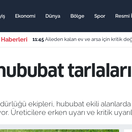
yiş
Ekonomi
Dünya
Bölge
Spor
Resmi İ
 Haberleri
11:45
Aileden kalan ev ve arsa için kritik de
ububat tarlaları
rlüğü ekipleri, hububat ekili alanlarda ha
 Üreticilere erken uyarı ve kritik uyarıla