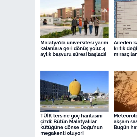
Malatya’da üniversitesi yarım
Aileden ka
kalanlara geri dönüş yolu: 4
kritik değ
aylık başvuru süresi başladı!
mirasçıla
TÜİK tersine göç haritasını
Meteorolo
çizdi: Bütün Malatyalılar
akşam saat
kütüğüne dönse Doğu’nun
Bugün hav
megakenti oluyor!