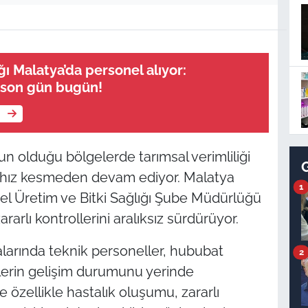
ı Malatya’da personel alıyor:
 son gün bugün!
e
n olduğu bölgelerde tarımsal verimliliği
ı hız kesmeden devam ediyor. Malatya
1
el Üretim ve Bitki Sağlığı Şube Müdürlüğü
zararlı kontrollerini aralıksız sürdürüyor.
alarında teknik personeller, hububat
2
nlerin gelişim durumunu yerinde
e özellikle hastalık oluşumu, zararlı