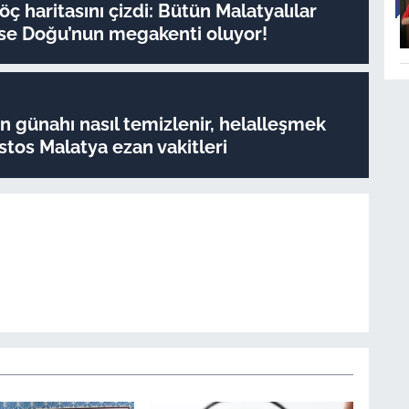
ç haritasını çizdi: Bütün Malatyalılar
e Doğu’nun megakenti oluyor!
 günahı nasıl temizlenir, helalleşmek
stos Malatya ezan vakitleri