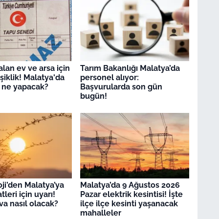
lan ev ve arsa için
Tarım Bakanlığı Malatya’da
işiklik! Malatya'da
personel alıyor:
r ne yapacak?
Başvurularda son gün
bugün!
ji’den Malatya’ya
Malatya’da 9 Ağustos 2026
leri için uyarı!
Pazar elektrik kesintisi! İşte
a nasıl olacak?
ilçe ilçe kesinti yaşanacak
mahalleler