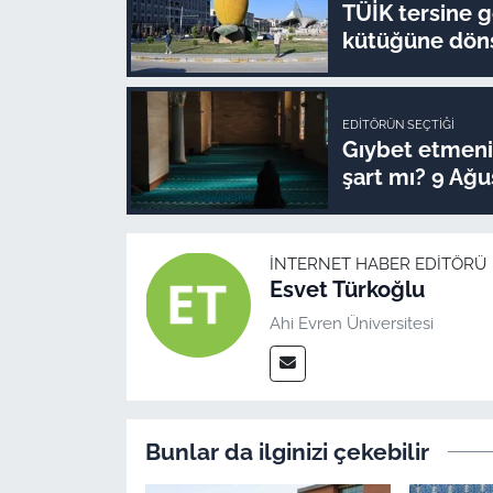
TÜİK tersine gö
kütüğüne döns
EDITÖRÜN SEÇTIĞI
Gıybet etmenin
şart mı? 9 Ağu
İNTERNET HABER EDITÖRÜ
Esvet Türkoğlu
Ahi Evren Üniversitesi
Bunlar da ilginizi çekebilir