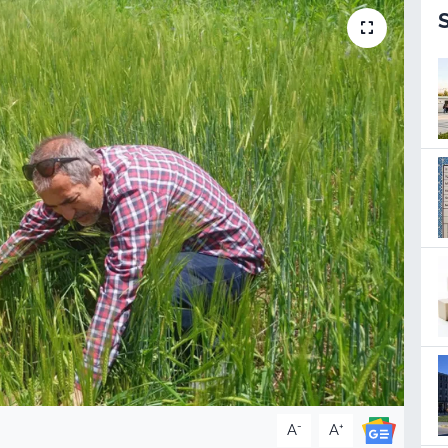
-
+
A
A