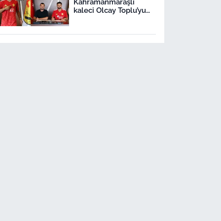
Kahramanmaraşlı
kaleci Olcay Toplu’yu
transfer etti