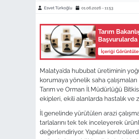
Esvet Türkoğlu
01.06.2026 - 11:53
Tarım Bakanlığ
Başvurularda
İçeriği Görüntül
Malatya’da hububat üretiminin yoğu
korumaya yönelik saha çalışmalar
Tarım ve Orman İl Müdürlüğü Bitkis
ekipleri, ekili alanlarda hastalık ve 
İl genelinde yürütülen arazi çalışm
tarlalarını tek tek inceleyerek ürü
değerlendiriyor. Yapılan kontrollerd