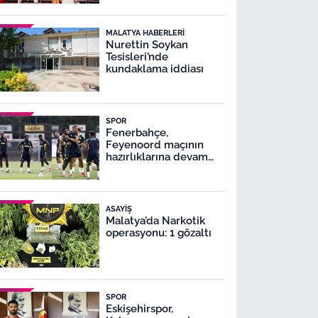
MALATYA HABERLERI
Nurettin Soykan
Tesisleri’nde
kundaklama iddiası
SPOR
Fenerbahçe,
Feyenoord maçının
hazırlıklarına devam
ediyor
ASAYIŞ
Malatya’da Narkotik
operasyonu: 1 gözaltı
SPOR
Eskişehirspor,