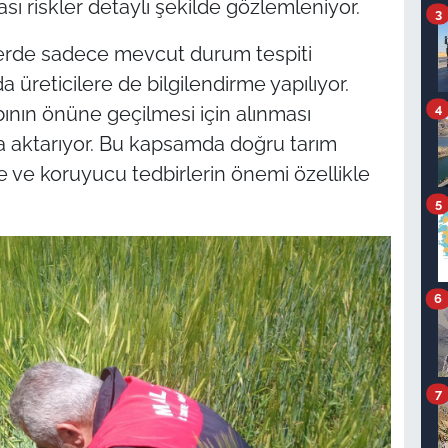
sı riskler detaylı şekilde gözlemleniyor.
3
lerde sadece mevcut durum tespiti
 üreticilere de bilgilendirme yapılıyor.
4
ının önüne geçilmesi için alınması
a aktarıyor. Bu kapsamda doğru tarım
ve koruyucu tedbirlerin önemi özellikle
5
6
7