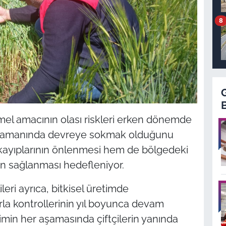
8
temel amacının olası riskleri erken dönemde
i zamanında devreye sokmak olduğunu
kayıplarının önlenmesi hem de bölgedeki
nin sağlanması hedefleniyor.
eri ayrıca, bitkisel üretimde
arla kontrollerinin yıl boyunca devam
timin her aşamasında çiftçilerin yanında