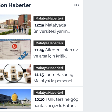
Son Haberler
Malatya Haberleri
12:15
Malatya’da
üniversitesi yarım
kalanlara geri dönüş
Malatya Haberleri
yolu: 4 aylık başvuru
11:45
Aileden kalan ev
süresi başladı!
ve arsa için kritik
değişiklik! Malatya'da
Malatya Haberleri
mirasçılar ne yapacak?
11:15
Tarım Bakanlığı
Malatya’da personel
alıyor: Başvurularda
Malatya Haberleri
son gün bugün!
10:10
TÜİK tersine göç
haritasını çizdi: Bütün
Malatyalılar kütüğüne