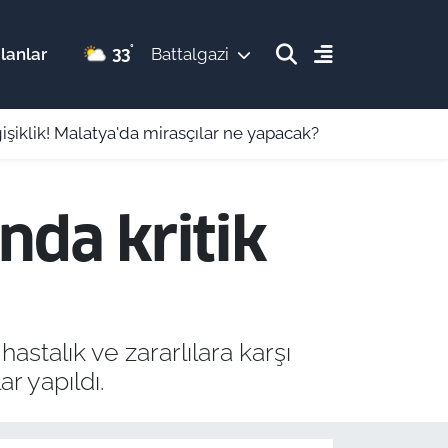
°
33
lanlar
Battalgazi
ğişiklik! Malatya'da mirasçılar ne yapacak?
nda kritik
stalık ve zararlılara karşı
r yapıldı.