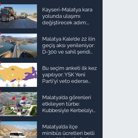
Kayseri-Malatya kara
yolunda ulaşımı
değiştirecek adım:
Tarih açıklandı
Malatya Kale’de 22 ilin
geçiş aksı yenileniyor:
D-300 ve sahil şeridi
için düğmeye basıldı!
Bu seçim anketi ilk kez
yapılıyor: YSK Yeni
Parti’yi veto ederse
Malatya’da sonuç ne
olur?
Malatya’da görenleri
etkileyen türbe:
Kubbesiyle Kerbela’yı
hatırlatıyor
Malatya’da ilçe
minibüs ücretleri belli