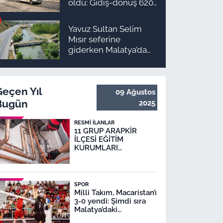
oldu: Gidiş-dönüş 620
TL, Arapgir zirvede!
Yavuz Sultan Selim
Mısır seferine
giderken Malatya’da
inşa edildi: Peki,
buranın ismi neden
“Nadir?”
Geçen Yıl
09 Ağustos
Bugün
2025
RESMI İLANLAR
11 GRUP ARAPKİR
İLÇESİ EĞİTİM
KURUMLARI
DOĞALGAZ DÖNÜŞÜM
İŞİ
SPOR
Milli Takım, Macaristan’ı
3-0 yendi: Şimdi sıra
Malatya’daki
karşılaşmada