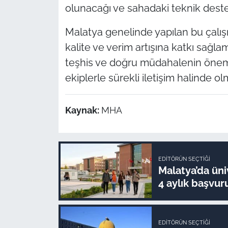
olunacağı ve sahadaki teknik deste
Malatya genelinde yapılan bu çalış
kalite ve verim artışına katkı sağl
teşhis ve doğru müdahalenin önemin
ekiplerle sürekli iletişim halinde olm
Kaynak:
MHA
EDITÖRÜN SEÇTIĞI
Malatya’da üni
4 aylık başvur
EDITÖRÜN SEÇTIĞI