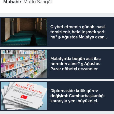
Muhabir:
Mutlu Sarıgül
Gıybet etmenin günahı nasıl
temizlenir, helalleşmek şart
mı? 9 Ağustos Malatya ezan
vakitleri
Malatya’da bugün acil ilaç
nereden alınır? 9 Ağustos
Pazar nöbetçi eczaneler
Diplomaside kritik görev
değişimi: Cumhurbaşkanlığı
kararıyla yeni büyükelçi
atamaları yapıldı!