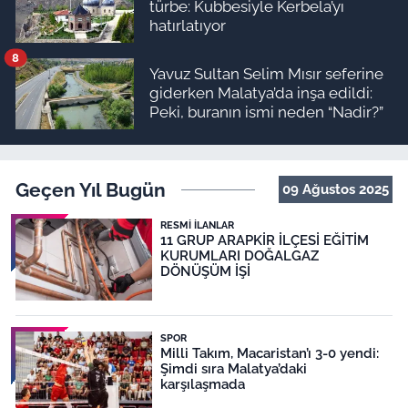
türbe: Kubbesiyle Kerbela’yı
hatırlatıyor
8
Yavuz Sultan Selim Mısır seferine
giderken Malatya’da inşa edildi:
Peki, buranın ismi neden “Nadir?”
Geçen Yıl Bugün
09 Ağustos 2025
RESMI İLANLAR
11 GRUP ARAPKİR İLÇESİ EĞİTİM
KURUMLARI DOĞALGAZ
DÖNÜŞÜM İŞİ
SPOR
Milli Takım, Macaristan’ı 3-0 yendi:
Şimdi sıra Malatya’daki
karşılaşmada