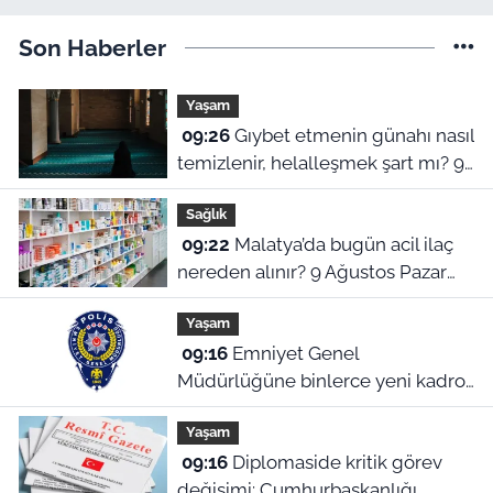
Son Haberler
Yaşam
09:26
Gıybet etmenin günahı nasıl
temizlenir, helalleşmek şart mı? 9
Ağustos Malatya ezan vakitleri
Sağlık
09:22
Malatya’da bugün acil ilaç
nereden alınır? 9 Ağustos Pazar
nöbetçi eczaneler
Yaşam
09:16
Emniyet Genel
Müdürlüğüne binlerce yeni kadro!
Cumhurbaşkanlığı Kararı Resmi
Yaşam
Gazete’de
09:16
Diplomaside kritik görev
değişimi: Cumhurbaşkanlığı