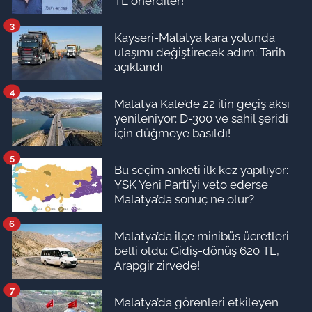
TL önerdiler!
3
Kayseri-Malatya kara yolunda
ulaşımı değiştirecek adım: Tarih
açıklandı
4
Malatya Kale’de 22 ilin geçiş aksı
yenileniyor: D-300 ve sahil şeridi
için düğmeye basıldı!
5
Bu seçim anketi ilk kez yapılıyor:
YSK Yeni Parti’yi veto ederse
Malatya’da sonuç ne olur?
6
Malatya’da ilçe minibüs ücretleri
belli oldu: Gidiş-dönüş 620 TL,
Arapgir zirvede!
7
Malatya’da görenleri etkileyen