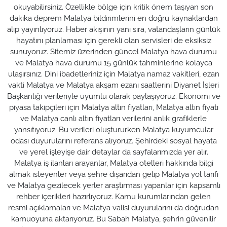
okuyabilirsiniz. Özellikle bölge için kritik önem taşıyan son
dakika deprem Malatya bildirimlerini en doğru kaynaklardan
alıp yayınlıyoruz. Haber akışının yanı sıra, vatandaşların günlük
hayatını planlaması için gerekli olan servisleri de eksiksiz
sunuyoruz. Sitemiz üzerinden güncel Malatya hava durumu
ve Malatya hava durumu 15 günlük tahminlerine kolayca
ulaşırsınız. Dini ibadetleriniz için Malatya namaz vakitleri, ezan
vakti Malatya ve Malatya akşam ezanı saatlerini Diyanet İşleri
Başkanlığı verileriyle uyumlu olarak paylaşıyoruz. Ekonomi ve
piyasa takipçileri için Malatya altın fiyatları, Malatya altın fiyatı
ve Malatya canlı altın fiyatları verilerini anlık grafiklerle
yansıtıyoruz. Bu verileri oluştururken Malatya kuyumcular
odası duyurularını referans alıyoruz. Şehirdeki sosyal hayata
ve yerel işleyişe dair detaylar da sayfalarımızda yer alır.
Malatya iş ilanları arayanlar, Malatya otelleri hakkında bilgi
almak isteyenler veya şehre dışarıdan gelip Malatya yol tarifi
ve Malatya gezilecek yerler araştırması yapanlar için kapsamlı
rehber içerikleri hazırlıyoruz. Kamu kurumlarından gelen
resmi açıklamaları ve Malatya valisi duyurularını da doğrudan
kamuoyuna aktarıyoruz. Bu Sabah Malatya, şehrin güvenilir