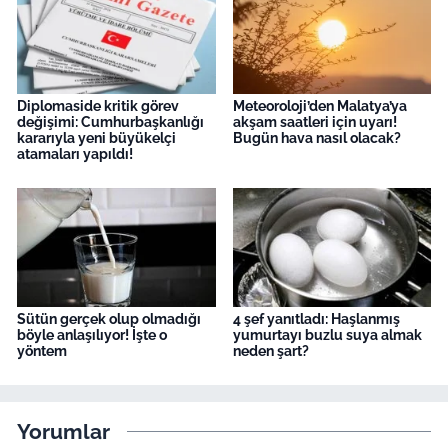
Diplomaside kritik görev
Meteoroloji’den Malatya’ya
değişimi: Cumhurbaşkanlığı
akşam saatleri için uyarı!
kararıyla yeni büyükelçi
Bugün hava nasıl olacak?
atamaları yapıldı!
Sütün gerçek olup olmadığı
4 şef yanıtladı: Haşlanmış
böyle anlaşılıyor! İşte o
yumurtayı buzlu suya almak
yöntem
neden şart?
Yorumlar