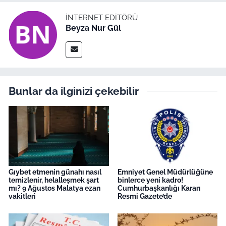
İNTERNET EDITÖRÜ
Beyza Nur Gül
Bunlar da ilginizi çekebilir
Gıybet etmenin günahı nasıl
Emniyet Genel Müdürlüğüne
temizlenir, helalleşmek şart
binlerce yeni kadro!
mı? 9 Ağustos Malatya ezan
Cumhurbaşkanlığı Kararı
vakitleri
Resmi Gazete’de