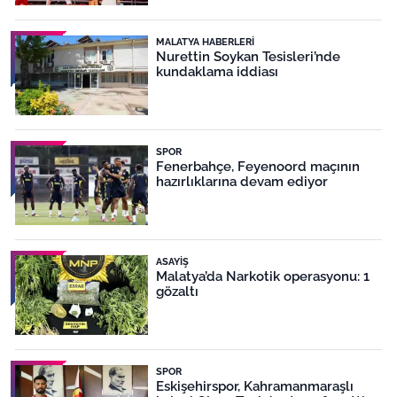
MALATYA HABERLERI
Nurettin Soykan Tesisleri’nde
kundaklama iddiası
SPOR
Fenerbahçe, Feyenoord maçının
hazırlıklarına devam ediyor
ASAYIŞ
Malatya’da Narkotik operasyonu: 1
gözaltı
SPOR
Eskişehirspor, Kahramanmaraşlı