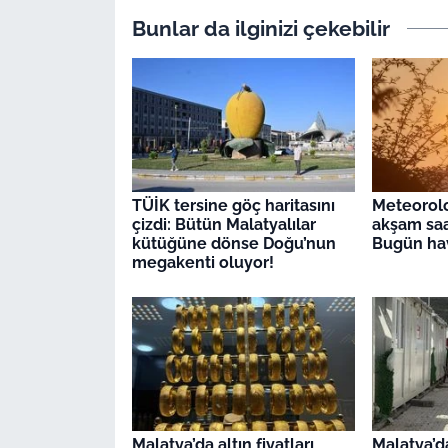
Bunlar da ilginizi çekebilir
TÜİK tersine göç haritasını
Meteorolo
çizdi: Bütün Malatyalılar
akşam saat
kütüğüne dönse Doğu’nun
Bugün hav
megakenti oluyor!
Malatya’da altın fiyatları
Malatya’d