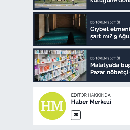
kütüğüne döns
EDITÖRÜN SEÇTIĞI
Gıybet etmenin
şart mı? 9 Ağu
EDITÖRÜN SEÇTIĞI
Malatya’da bug
Pazar nöbetçi
EDITÖR HAKKINDA
Haber Merkezi