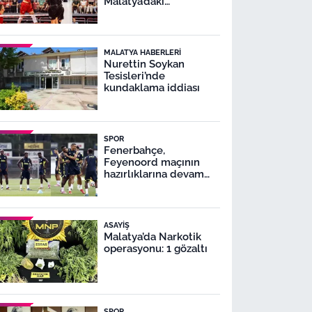
Malatya’daki
karşılaşmada
MALATYA HABERLERI
Nurettin Soykan
Tesisleri’nde
kundaklama iddiası
SPOR
Fenerbahçe,
Feyenoord maçının
hazırlıklarına devam
ediyor
ASAYIŞ
Malatya’da Narkotik
operasyonu: 1 gözaltı
SPOR