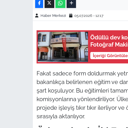
Haber Merkezi
05.07.2026 - 12:17
Ödüllü dev kol
Fotoğraf Maki
İçeriği Görüntül
Fakat sadece form doldurmak yetmi
bakanlıkça belirlenen eğitim ve da
şart koşuluyor. Bu eğitimleri tama
komisyonlarına yönlendiriliyor. Ülke
projede işleyiş tıkır tıkır ilerliyor
sırasıyla aktarılıyor.