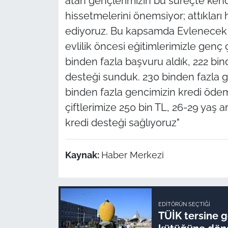
atan gençlerimizin bu süreçte ken
hissetmelerini önemsiyor; attıkla
ediyoruz. Bu kapsamda Evlenecek 
evlilik öncesi eğitimlerimizle genç
binden fazla başvuru aldık, 222 bi
desteği sunduk. 230 binden fazla 
binden fazla gencimizin kredi ödeme
çiftlerimize 250 bin TL, 26-29 yaş ar
kredi desteği sağlıyoruz"
Kaynak:
Haber Merkezi
EDITÖRÜN SEÇTIĞI
TÜİK tersine gö