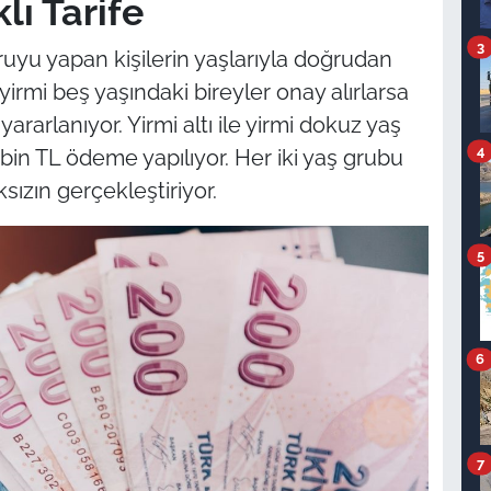
lı Tarife
3
uruyu yapan kişilerin yaşlarıyla doğrudan
 yirmi beş yaşındaki bireyler onay alırlarsa
ararlanıyor. Yirmi altı ile yirmi dokuz yaş
4
 bin TL ödeme yapılıyor. Her iki yaş grubu
sızın gerçekleştiriyor.
5
6
7