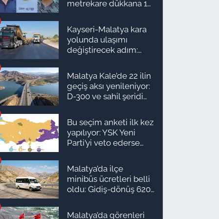
metrekare dükkana 1
milyon TL önerdiler!
Kayseri-Malatya kara
yolunda ulaşımı
değiştirecek adım:
Tarih açıklandı
Malatya Kale’de 22 ilin
geçiş aksı yenileniyor:
D-300 ve sahil şeridi
için düğmeye basıldı!
Bu seçim anketi ilk kez
yapılıyor: YSK Yeni
Parti’yi veto ederse
Malatya’da sonuç ne
olur?
Malatya’da ilçe
minibüs ücretleri belli
oldu: Gidiş-dönüş 620
TL, Arapgir zirvede!
Malatya’da görenleri