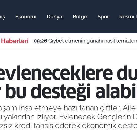
iş
Ekonomi
Dünya
Bölge
Spor
Resmi İ
 Haberleri
09:26
Gıybet etmenin günahı nasıl temizlenir, hela
evleneceklere d
bu desteği alabil
aşam inşa etmeye hazırlanan çiftler, Ail
rı yakından izliyor. Evlenecek Gençlerin
izsiz kredi tahsis ederek ekonomik destek 