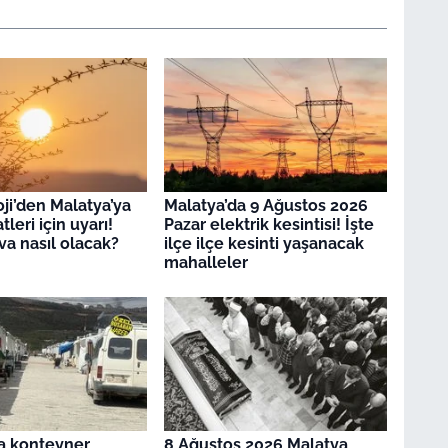
ji’den Malatya’ya
Malatya’da 9 Ağustos 2026
leri için uyarı!
Pazar elektrik kesintisi! İşte
a nasıl olacak?
ilçe ilçe kesinti yaşanacak
mahalleler
a konteyner
8 Ağustos 2026 Malatya