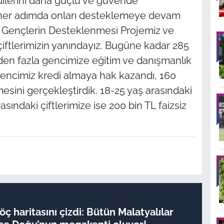
dilerini daha güçlü ve güvende
rı her adımda onları desteklemeye devam
Gençlerin Desteklenmesi Projemiz ve
 çiftlerimizin yanındayız. Bugüne kadar 285
nden fazla gencimize eğitim ve danışmanlık
gencimiz kredi almaya hak kazandı, 160
sini gerçekleştirdik. 18-25 yaş arasındaki
asındaki çiftlerimize ise 200 bin TL faizsiz
ç haritasını çizdi: Bütün Malatyalılar