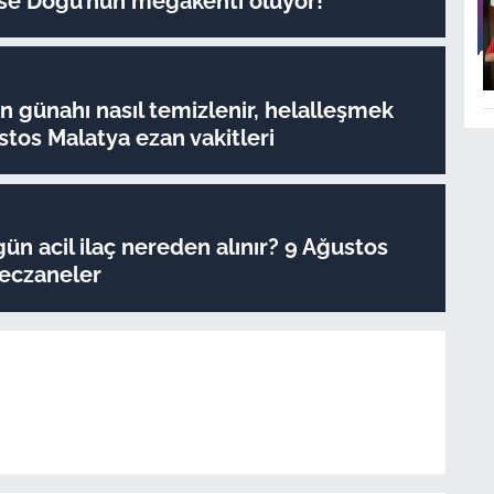
e Doğu’nun megakenti oluyor!
 günahı nasıl temizlenir, helalleşmek
stos Malatya ezan vakitleri
ün acil ilaç nereden alınır? 9 Ağustos
 eczaneler