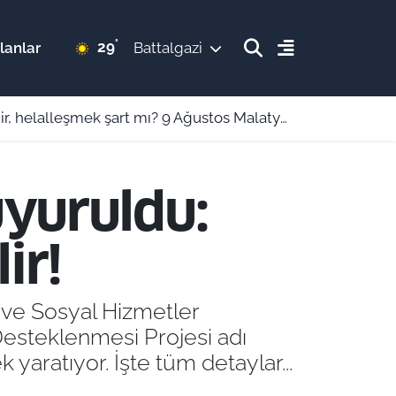
°
29
lanlar
Battalgazi
lleşmek şart mı? 9 Ağustos Malatya ezan vakitleri
uyuruldu:
ir!
e ve Sosyal Hizmetler
 Desteklenmesi Projesi adı
yaratıyor. İşte tüm detaylar...