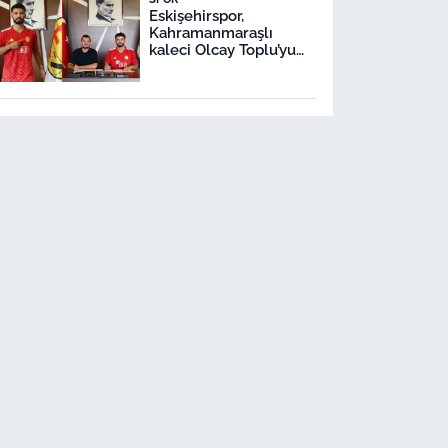
Eskişehirspor,
Kahramanmaraşlı
kaleci Olcay Toplu’yu
transfer etti