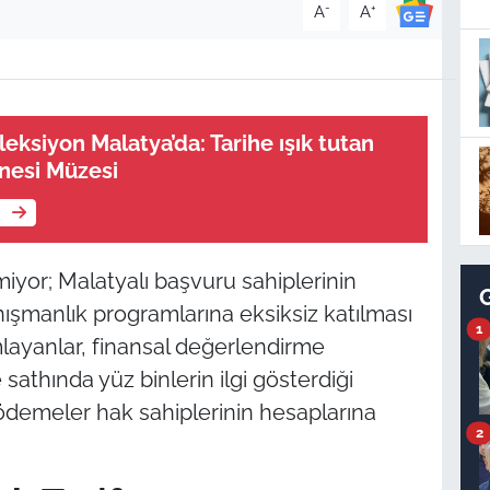
-
+
A
A
eksiyon Malatya’da: Tarihe ışık tutan
nesi Müzesi
e
yor; Malatyalı başvuru sahiplerinin
nışmanlık programlarına eksiksiz katılması
1
mlayanlar, finansal değerlendirme
 sathında yüz binlerin ilgi gösterdiği
 ve ödemeler hak sahiplerinin hesaplarına
2