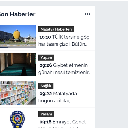
Son Haberler
Malatya Haberleri
10:10
TÜİK tersine göç
haritasını çizdi: Bütün
Malatyalılar kütüğüne
Yaşam
dönse Doğu’nun
09:26
Gıybet etmenin
megakenti oluyor!
günahı nasıl temizlenir,
helalleşmek şart mı? 9
Sağlık
Ağustos Malatya ezan
09:22
Malatya’da
vakitleri
bugün acil ilaç
nereden alınır? 9
Yaşam
Ağustos Pazar nöbetçi
09:16
Emniyet Genel
eczaneler