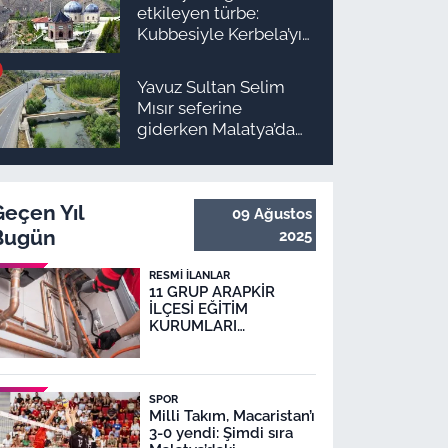
etkileyen türbe:
Kubbesiyle Kerbela’yı
hatırlatıyor
Yavuz Sultan Selim
Mısır seferine
giderken Malatya’da
inşa edildi: Peki,
buranın ismi neden
“Nadir?”
Geçen Yıl
09 Ağustos
Bugün
2025
RESMI İLANLAR
11 GRUP ARAPKİR
İLÇESİ EĞİTİM
KURUMLARI
DOĞALGAZ DÖNÜŞÜM
İŞİ
SPOR
Milli Takım, Macaristan’ı
3-0 yendi: Şimdi sıra