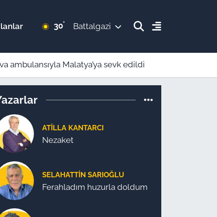
°
30
lanlar
Battalgazi
ava ambulansıyla Malatya’ya sevk edildi
Yazarlar
ATILLA KANTARCI
Nezaket
SELAHATTIN SARIOĞLU
Ferahladım huzurla doldum