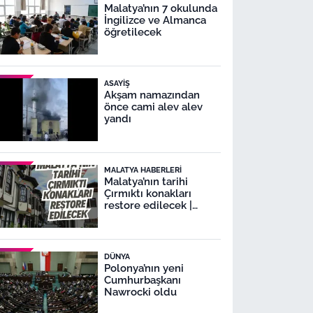
Malatya’nın 7 okulunda
İngilizce ve Almanca
öğretilecek
ASAYIŞ
Akşam namazından
önce cami alev alev
yandı
MALATYA HABERLERI
Malatya’nın tarihi
Çırmıktı konakları
restore edilecek |
Malatya Lezzet
Caddesi’nde
restorasyon
DÜNYA
Polonya’nın yeni
Cumhurbaşkanı
Nawrocki oldu