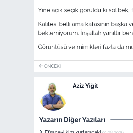
Yine açık seçik görüldü ki sol bek, 
Kalitesi belli ama kafasının başka
beklemiyorum. İnşallah yanıltır beni
Görüntüsü ve mimikleri fazla da m
ÖNCEKI
Aziz Yiğit
Yazarın Diğer Yazıları
Efsaneyi kim kurtaracak!
01.08.2026