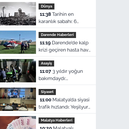
Dünya
11:38
Tarihin en
karanlık sabahı: 6
Ağustos 1945’te "Little
Darende Haberleri
Boy" Hiroşima’yı nasıl
11:19
Darende’de kalp
yok etti?
krizi geçiren hasta hava
ambulansıyla
Asayiş
Malatya’ya sevk edildi
11:07
3 yıldır yoğun
bakımdaydı:
Malatya'daki cinayetin
Siyaset
zanlısı hayatını kaybetti
11:00
Malatya’da siyasi
trafik hızlandı: Yeşilyurt
Meclisinde CHP’li
Malatya Haberleri
üyeden istifa!
10:20
Malatyalı