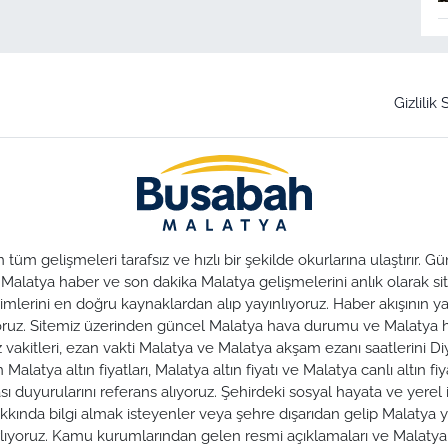
Gizlilik
üm gelişmeleri tarafsız ve hızlı bir şekilde okurlarına ulaştırır.
. Malatya haber ve son dakika Malatya gelişmelerini anlık olarak sit
lerini en doğru kaynaklardan alıp yayınlıyoruz. Haber akışının yan
nuyoruz. Sitemiz üzerinden güncel Malatya hava durumu ve Malaty
az vakitleri, ezan vakti Malatya ve Malatya akşam ezanı saatlerini Di
alatya altın fiyatları, Malatya altın fiyatı ve Malatya canlı altın fiya
duyurularını referans alıyoruz. Şehirdeki sosyal hayata ve yerel iş
hakkında bilgi almak isteyenler veya şehre dışarıdan gelip Malatya y
zırlıyoruz. Kamu kurumlarından gelen resmi açıklamaları ve Malat