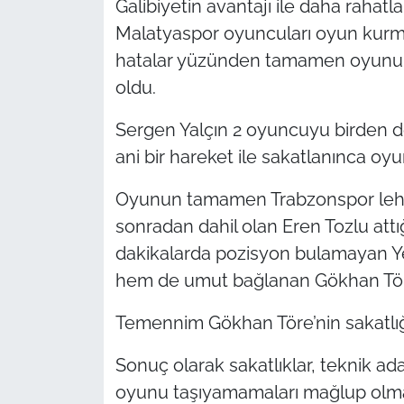
Galibiyetin avantajı ile daha rahatl
Malatyaspor oyuncuları oyun kurma
hatalar yüzünden tamamen oyunun
oldu.
Sergen Yalçın 2 oyuncuyu birden d
ani bir hareket ile sakatlanınca o
Oyunun tamamen Trabzonspor leh
sonradan dahil olan Eren Tozlu attığ
dakikalarda pozisyon bulamayan 
hem de umut bağlanan Gökhan Tör
Temennim Gökhan Töre’nin sakatlığ
Sonuç olarak sakatlıklar, teknik ad
oyunu taşıyamamaları mağlup olmam