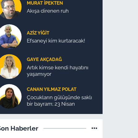
MURAT İPEKTEN
Akışa direnen ruh
AZIZ YIĞIT
Efsaneyi kim kurtaracak!
GAYE AKÇADAĞ
Artık kimse kendi hayatını
yaşamıyor
CANAN YILMAZ POLAT
Çocukların gülüşünde saklı
bir bayram; 23 Nisan
Son Haberler