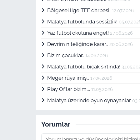
Bölgesel lige TFF darbesi!
12.07.2026
Malatya futbolunda sessizlik!
05.07.202
Yaz futbol okuluna engel!
27.06.2026
Devrim niteliğinde karar…
20.06.2026
Bizim çocuklar..
14.06.2026
Malatya futbolu bıçak sırtında!
31.05.20
Meğer rüya imiş…
17.05.2026
Play Of’lar bizim….
11.05.2026
Malatya üzerinde oyun oynayanlar
03.
Yorumlar