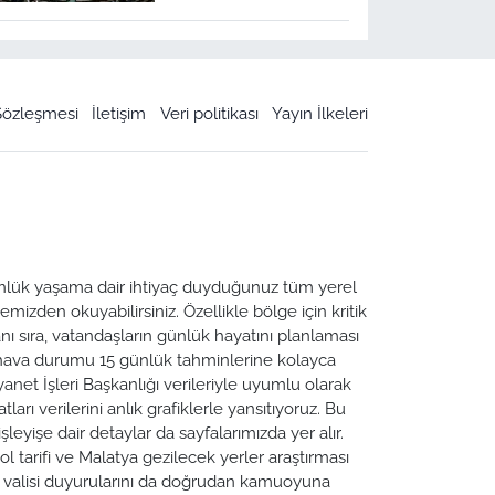
 Sözleşmesi
İletişim
Veri politikası
Yayın İlkeleri
 Günlük yaşama dair ihtiyaç duyduğunuz tüm yerel
emizden okuyabilirsiniz. Özellikle bölge için kritik
ı sıra, vatandaşların günlük hayatını planlaması
a hava durumu 15 günlük tahminlerine kolayca
yanet İşleri Başkanlığı verileriyle uyumlu olarak
tları verilerini anlık grafiklerle yansıtıyoruz. Bu
leyişe dair detaylar da sayfalarımızda yer alır.
ol tarifi ve Malatya gezilecek yerler araştırması
ya valisi duyurularını da doğrudan kamuoyuna