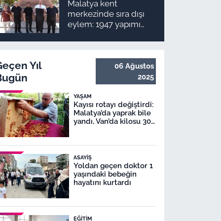
Malatya kent
merkezinde sıra dışı
eylem: 1947 yapımı
anıta pantolon
giydirmek istediler
Geçen Yıl
06 Ağustos
Bugün
2025
YAŞAM
Kayısı rotayı değiştirdi:
Malatya’da yaprak bile
yandı, Van’da kilosu 300
TL!
ASAYIŞ
Yoldan geçen doktor 1
yaşındaki bebeğin
hayatını kurtardı
EĞITIM