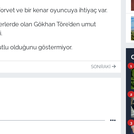
forvet ve bir kenar oyuncuya ihtiyaç var.
 yerlerde olan Gökhan Töre’den umut
.
utlu olduğunu göstermiyor.
1
SONRAKI
2
3