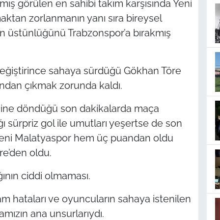
amış görülen en sahibi takım karşısında Yeni
ktan zorlanmanın yanı sıra bireysel
 üstünlüğünü Trabzonspor’a bırakmış
eğiştirince sahaya sürdüğü Gökhan Töre
yundan çıkmak zorunda kaldı.
ine döndüğü son dakikalarda maça
ı sürpriz gol ile umutları yeşertse de son
Yeni Malatyaspor hem üç puandan oldu
e’den oldu.
ının ciddi olmaması.
am hataları ve oyuncuların sahaya istenilen
ızın ana unsurlarıydı.