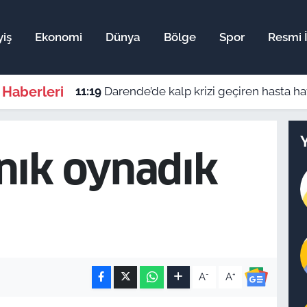
iş
Ekonomi
Dünya
Bölge
Spor
Resmi İ
 Haberleri
11:19
Darende’de kalp krizi geçiren hasta h
nık oynadık
-
+
A
A