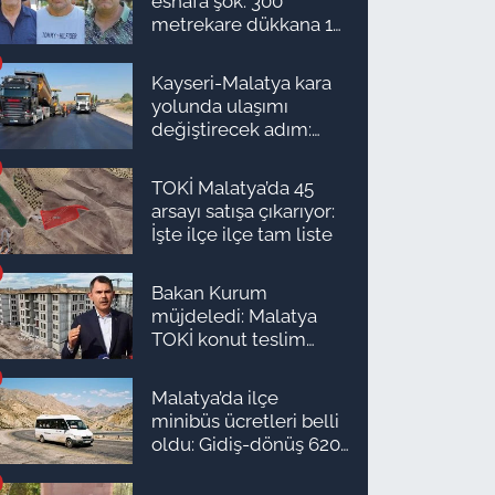
esnafa şok: 300
metrekare dükkana 1
milyon TL önerdiler!
Kayseri-Malatya kara
yolunda ulaşımı
değiştirecek adım:
Tarih açıklandı
TOKİ Malatya’da 45
arsayı satışa çıkarıyor:
İşte ilçe ilçe tam liste
Bakan Kurum
müjdeledi: Malatya
TOKİ konut teslim
süreci başlıyor! İşte
ilçe ilçe teslimat
Malatya’da ilçe
takvimi ve ödeme
minibüs ücretleri belli
planı
oldu: Gidiş-dönüş 620
TL, Arapgir zirvede!