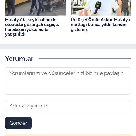
Malatya’da seyir halindeki
Ünlü şef Ömür Akkor: Malatya
otobüste güzergah değişti:
mutfağı bunca yıldır kendini
Fenalaşan yolcu acile
gizlemiş
yetiştirildi
Yorumlar
Gönder