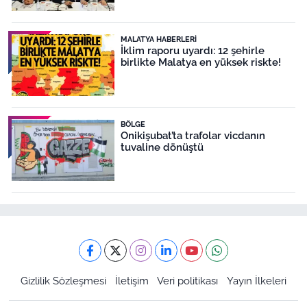
MALATYA HABERLERI
İklim raporu uyardı: 12 şehirle
birlikte Malatya en yüksek riskte!
BÖLGE
Onikişubat’ta trafolar vicdanın
tuvaline dönüştü
Gizlilik Sözleşmesi
İletişim
Veri politikası
Yayın İlkeleri