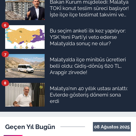
Bakan Kurum müjdeledi: Malatya
TOKİ konut teslim süreci başlıyor!
İşte ilçe ilçe teslimat takvimi ve
ödeme planı
6
Bu seçim anketi ilk kez yapılıyor:
YSK Yeni Parti’yi veto ederse
Malatya’da sonuç ne olur?
7
Malatya’da ilçe minibüs ücretleri
belli oldu: Gidiş-dönüş 620 TL,
Arapgir zirvede!
8
Malatya'nın 40 yıllık ustası anlattı:
Evlerde gösteriş dönemi sona
erdi
Geçen Yıl Bugün
08 Ağustos 2025