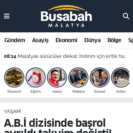
Gündem
Malatya Nöbetçi Eczaneler
Asayiş
Malatya Hava Durumu
Gündem
Asayiş
Ekonomi
Dünya
Bölge
S
Ekonomi
Malatya Namaz Vakitleri
08:14
Malatyalı sürücüler dikkat: İndirim için kritik haber açıklandı
Dünya
Malatya Trafik Yoğunluk Haritası
Bölge
Süper Lig Puan Durumu ve Fikstür
Ekonomi
Eğitim
Asayiş
Malatya
Siyaset
Kültür
Spor
Tüm Manşetler
YAŞAM
Resmi İlanlar
Son Dakika Haberleri
A.B.İ dizisinde başrol
Haber Arşivi