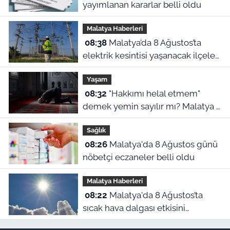
yayımlanan kararlar belli oldu
Malatya Haberleri
08:38
Malatya’da 8 Ağustos’ta
elektrik kesintisi yaşanacak ilçeler
ve mahalleler
Yaşam
08:32
"Hakkımı helal etmem"
demek yemin sayılır mı? Malatya 8
Ağustos namaz vakitleri
Sağlık
08:26
Malatya'da 8 Ağustos günü
nöbetçi eczaneler belli oldu
Malatya Haberleri
08:22
Malatya'da 8 Ağustos’ta
sıcak hava dalgası etkisini
sürdürüyor