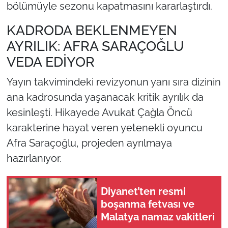
bölümüyle sezonu kapatmasını kararlaştırdı.
KADRODA BEKLENMEYEN
AYRILIK: AFRA SARAÇOĞLU
VEDA EDİYOR
Yayın takvimindeki revizyonun yanı sıra dizinin
ana kadrosunda yaşanacak kritik ayrılık da
kesinleşti. Hikayede Avukat Çağla Öncü
karakterine hayat veren yetenekli oyuncu
Afra Saraçoğlu, projeden ayrılmaya
hazırlanıyor.
Diyanet’ten resmi
boşanma fetvası ve
Malatya namaz vakitleri