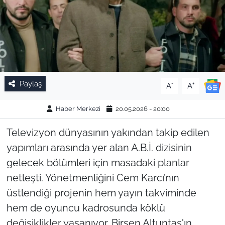
Paylaş
-
+
A
A
Haber Merkezi
20.05.2026 - 20:00
Televizyon dünyasının yakından takip edilen
yapımları arasında yer alan A.B.İ. dizisinin
gelecek bölümleri için masadaki planlar
netleşti. Yönetmenliğini Cem Karcı’nın
üstlendiği projenin hem yayın takviminde
hem de oyuncu kadrosunda köklü
değişiklikler yaşanıyor. Birsen Altuntaş'ın