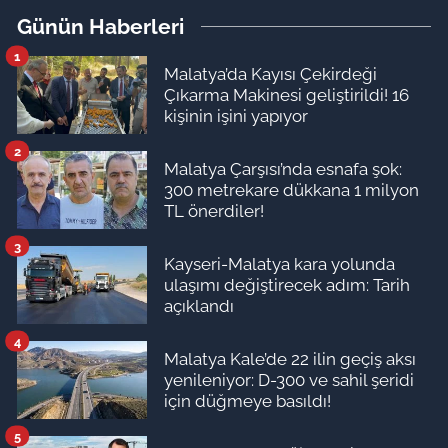
Günün Haberleri
1
Malatya’da Kayısı Çekirdeği
Çıkarma Makinesi geliştirildi! 16
kişinin işini yapıyor
2
Malatya Çarşısı’nda esnafa şok:
300 metrekare dükkana 1 milyon
TL önerdiler!
3
Kayseri-Malatya kara yolunda
ulaşımı değiştirecek adım: Tarih
açıklandı
4
Malatya Kale’de 22 ilin geçiş aksı
yenileniyor: D-300 ve sahil şeridi
için düğmeye basıldı!
5