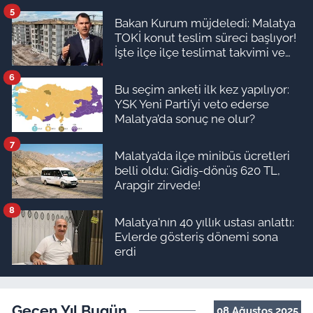
5
Bakan Kurum müjdeledi: Malatya
TOKİ konut teslim süreci başlıyor!
İşte ilçe ilçe teslimat takvimi ve
ödeme planı
6
Bu seçim anketi ilk kez yapılıyor:
YSK Yeni Parti’yi veto ederse
Malatya’da sonuç ne olur?
7
Malatya’da ilçe minibüs ücretleri
belli oldu: Gidiş-dönüş 620 TL,
Arapgir zirvede!
8
Malatya'nın 40 yıllık ustası anlattı:
Evlerde gösteriş dönemi sona
erdi
Geçen Yıl Bugün
08 Ağustos 2025