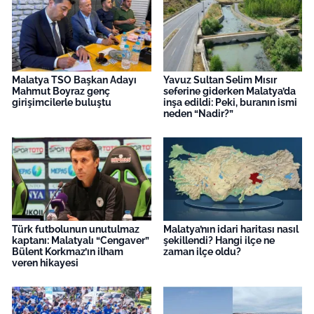
Malatya TSO Başkan Adayı
Yavuz Sultan Selim Mısır
Mahmut Boyraz genç
seferine giderken Malatya’da
girişimcilerle buluştu
inşa edildi: Peki, buranın ismi
neden “Nadir?”
Türk futbolunun unutulmaz
Malatya’nın idari haritası nasıl
kaptanı: Malatyalı “Cengaver”
şekillendi? Hangi ilçe ne
Bülent Korkmaz’ın ilham
zaman ilçe oldu?
veren hikayesi