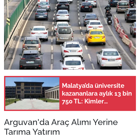
Malatya’da üniversite
kazananlara aylık 13 bin
750 TL: Kimler
başvurabilir?
Arguvan'da Araç Alımı Yerine
Tarıma Yatırım