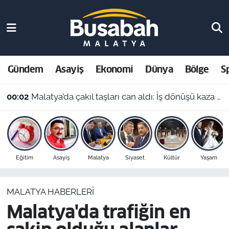
Gündem
Malatya Nöbetçi Eczaneler
Asayiş
Malatya Hava Durumu
Gündem
Asayiş
Ekonomi
Dünya
Bölge
S
Ekonomi
Malatya Namaz Vakitleri
00:02
Malatya’da çakıl taşları can aldı: İş dönüşü kaza yapan motosikletli hayatını kaybetti
Dünya
Malatya Trafik Yoğunluk Haritası
Bölge
Süper Lig Puan Durumu ve Fikstür
Eğitim
Asayiş
Malatya
Siyaset
Kültür
Yaşam
Spor
Tüm Manşetler
MALATYA HABERLERI
Resmi İlanlar
Son Dakika Haberleri
Malatya'da trafiğin en
Haber Arşivi