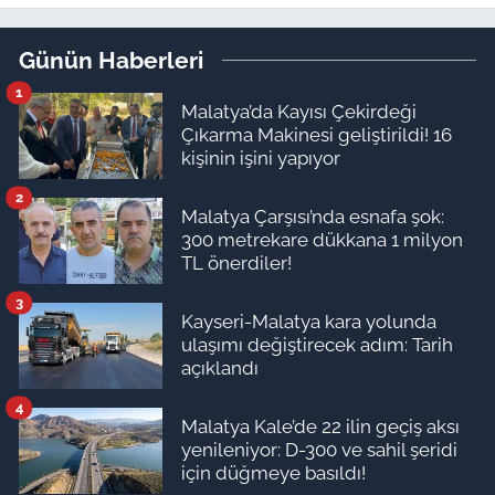
yapılıyormuş
Günün Haberleri
1
Malatya’da Kayısı Çekirdeği
Çıkarma Makinesi geliştirildi! 16
kişinin işini yapıyor
2
Malatya Çarşısı’nda esnafa şok:
300 metrekare dükkana 1 milyon
TL önerdiler!
3
Kayseri-Malatya kara yolunda
ulaşımı değiştirecek adım: Tarih
açıklandı
4
Malatya Kale’de 22 ilin geçiş aksı
yenileniyor: D-300 ve sahil şeridi
için düğmeye basıldı!