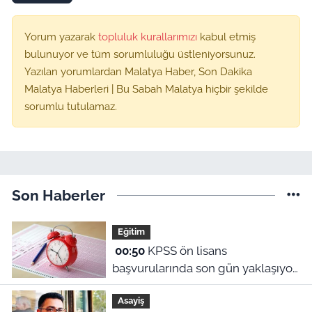
Yorum yazarak
topluluk kurallarımızı
kabul etmiş
bulunuyor ve tüm sorumluluğu üstleniyorsunuz.
Yazılan yorumlardan Malatya Haber, Son Dakika
Malatya Haberleri | Bu Sabah Malatya hiçbir şekilde
sorumlu tutulamaz.
Son Haberler
Eğitim
00:50
KPSS ön lisans
başvurularında son gün yaklaşıyor:
2026 başvuru tarihleri ve sınav
Asayiş
ücreti ne?