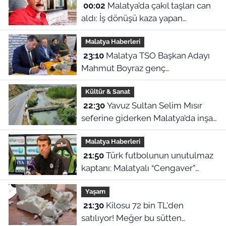
00:02
Malatya’da çakıl taşları can
aldı: İş dönüşü kaza yapan
motosikletli hayatını kaybetti
Malatya Haberleri
23:10
Malatya TSO Başkan Adayı
Mahmut Boyraz genç
girişimcilerle buluştu
Kültür & Sanat
22:30
Yavuz Sultan Selim Mısır
seferine giderken Malatya’da inşa
edildi: Peki, buranın ismi neden
Malatya Haberleri
“Nadir?”
21:50
Türk futbolunun unutulmaz
kaptanı: Malatyalı “Cengaver”
Bülent Korkmaz’ın ilham veren
Yaşam
hikayesi
21:30
Kilosu 72 bin TL'den
satılıyor! Meğer bu sütten