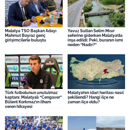
Malatya TSO Başkan Adayı
Yavuz Sultan Selim Mısır
Mahmut Boyraz genç
seferine giderken Malatya’da
girişimcilerle buluştu
inşa edildi: Peki, buranın ismi
neden “Nadir?”
Türk futbolunun unutulmaz
Malatya’nın idari haritası nasıl
kaptanı: Malatyalı “Cengaver”
şekillendi? Hangi ilçe ne
Bülent Korkmaz’ın ilham
zaman ilçe oldu?
veren hikayesi