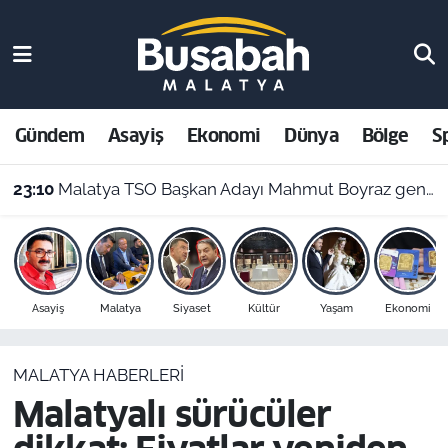
Gündem
Malatya Nöbetçi Eczaneler
Asayiş
Malatya Hava Durumu
Gündem
Asayiş
Ekonomi
Dünya
Bölge
S
Ekonomi
Malatya Namaz Vakitleri
23:10
Malatya TSO Başkan Adayı Mahmut Boyraz genç girişimcilerle buluştu
Dünya
Malatya Trafik Yoğunluk Haritası
Bölge
Süper Lig Puan Durumu ve Fikstür
Asayiş
Malatya
Siyaset
Kültür
Yaşam
Ekonomi
Spor
Tüm Manşetler
MALATYA HABERLERI
Resmi İlanlar
Son Dakika Haberleri
Malatyalı sürücüler
Haber Arşivi