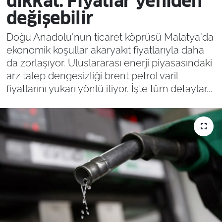
dikkat: Fiyatlar yeniden
değişebilir
Doğu Anadolu'nun ticaret köprüsü Malatya'da
ekonomik koşullar akaryakıt fiyatlarıyla daha
da zorlaşıyor. Uluslararası enerji piyasasındaki
arz talep dengesizliği brent petrol varil
fiyatlarını yukarı yönlü itiyor. İşte tüm detaylar...