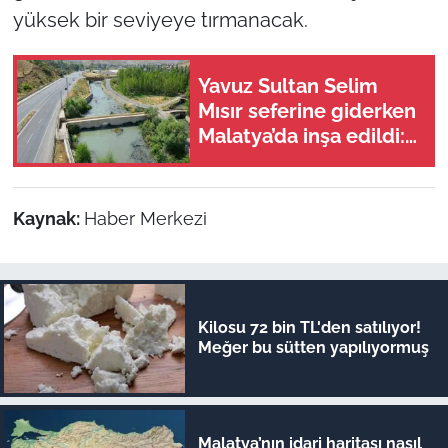
yüksek bir seviyeye tırmanacak.
Yavuz Sultan Selim
Mısır seferine giderken
Malatya’da inşa edildi:
Peki, buranın ismi
neden “Nadir?”
Kaynak:
Haber Merkezi
Kilosu 72 bin TL'den satılıyor!
Meğer bu sütten yapılıyormuş
Malatya’nın idari haritası nasıl