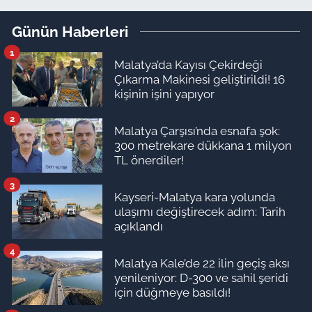
ailesinin mutlu günü
Günün Haberleri
1
Malatya’da Kayısı Çekirdeği
Çıkarma Makinesi geliştirildi! 16
kişinin işini yapıyor
2
Malatya Çarşısı’nda esnafa şok:
300 metrekare dükkana 1 milyon
TL önerdiler!
3
Kayseri-Malatya kara yolunda
ulaşımı değiştirecek adım: Tarih
açıklandı
4
Malatya Kale’de 22 ilin geçiş aksı
yenileniyor: D-300 ve sahil şeridi
için düğmeye basıldı!