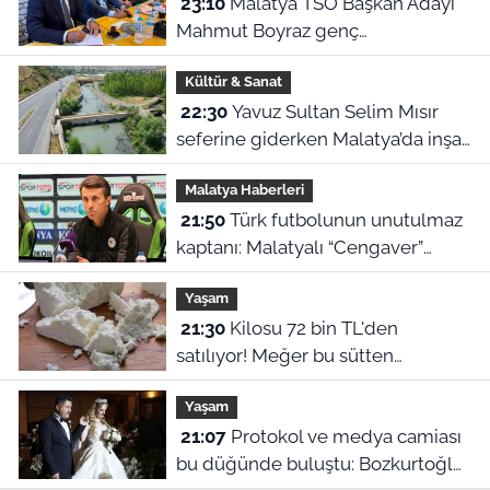
23:10
Malatya TSO Başkan Adayı
Mahmut Boyraz genç
girişimcilerle buluştu
Kültür & Sanat
22:30
Yavuz Sultan Selim Mısır
seferine giderken Malatya’da inşa
edildi: Peki, buranın ismi neden
Malatya Haberleri
“Nadir?”
21:50
Türk futbolunun unutulmaz
kaptanı: Malatyalı “Cengaver”
Bülent Korkmaz’ın ilham veren
Yaşam
hikayesi
21:30
Kilosu 72 bin TL'den
satılıyor! Meğer bu sütten
yapılıyormuş
Yaşam
21:07
Protokol ve medya camiası
bu düğünde buluştu: Bozkurtoğlu