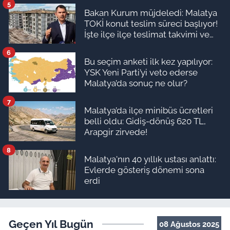
5
Bakan Kurum müjdeledi: Malatya
TOKİ konut teslim süreci başlıyor!
İşte ilçe ilçe teslimat takvimi ve
ödeme planı
6
Bu seçim anketi ilk kez yapılıyor:
YSK Yeni Parti’yi veto ederse
Malatya’da sonuç ne olur?
7
Malatya’da ilçe minibüs ücretleri
belli oldu: Gidiş-dönüş 620 TL,
Arapgir zirvede!
8
Malatya'nın 40 yıllık ustası anlattı:
Evlerde gösteriş dönemi sona
erdi
Geçen Yıl Bugün
08 Ağustos 2025