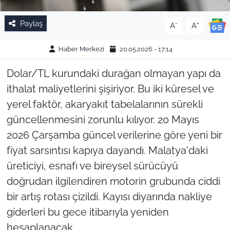
Paylaş
-
+
A
A
Haber Merkezi
20.05.2026 - 17:14
Dolar/TL kurundaki durağan olmayan yapı da
ithalat maliyetlerini şişiriyor. Bu iki küresel ve
yerel faktör, akaryakıt tabelalarının sürekli
güncellenmesini zorunlu kılıyor. 20 Mayıs
2026 Çarşamba güncel verilerine göre yeni bir
fiyat sarsıntısı kapıya dayandı. Malatya'daki
üreticiyi, esnafı ve bireysel sürücüyü
doğrudan ilgilendiren motorin grubunda ciddi
bir artış rotası çizildi. Kayısı diyarında nakliye
giderleri bu gece itibarıyla yeniden
hesaplanacak.