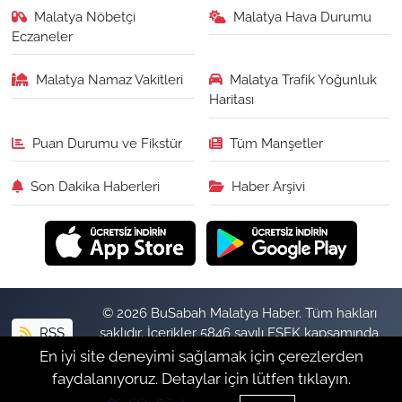
Malatya Nöbetçi
Malatya Hava Durumu
Eczaneler
Malatya Namaz Vakitleri
Malatya Trafik Yoğunluk
Haritası
Puan Durumu ve Fikstür
Tüm Manşetler
Son Dakika Haberleri
Haber Arşivi
© 2026 BuSabah Malatya Haber. Tüm hakları
RSS
saklıdır. İçerikler 5846 sayılı FSEK kapsamında
izinsiz kopyalanamaz.
En iyi site deneyimi sağlamak için çerezlerden
faydalanıyoruz. Detaylar için lütfen tıklayın.