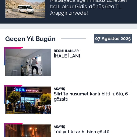
belli oldu: Gidiş-dönüş 620 TL,
Arapgir zirvede!
Geçen Yıl Bugün
07 Ağustos 2025
RESMI İLANLAR
İHALE İLANI
ASAYIŞ
Siirt'te husumet kanlı bitti: 1 ölü, 6
gözaltı
ASAYIŞ
100 yıllık tarihi bina çöktü