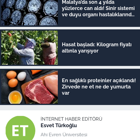
Malatya’da son 4 yılda
yüzlerce can aldı! Sinir sistemi
ve duyu organı hastalıklarında
şok veriler
Hasat başladı: Kilogram fiyatı
altınla yarışıyor
En sağlıklı proteinler açıklandı!
Zirvede ne et ne de yumurta
var
İNTERNET HABER EDITÖRÜ
Esvet Türkoğlu
Ahi Evren Üniversitesi