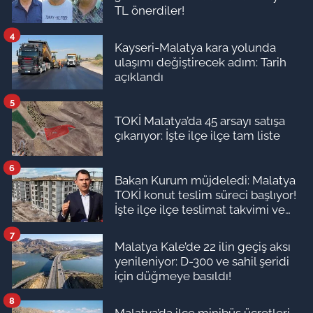
TL önerdiler!
4
Kayseri-Malatya kara yolunda
ulaşımı değiştirecek adım: Tarih
açıklandı
5
TOKİ Malatya’da 45 arsayı satışa
çıkarıyor: İşte ilçe ilçe tam liste
6
Bakan Kurum müjdeledi: Malatya
TOKİ konut teslim süreci başlıyor!
İşte ilçe ilçe teslimat takvimi ve
ödeme planı
7
Malatya Kale’de 22 ilin geçiş aksı
yenileniyor: D-300 ve sahil şeridi
için düğmeye basıldı!
8
Malatya’da ilçe minibüs ücretleri