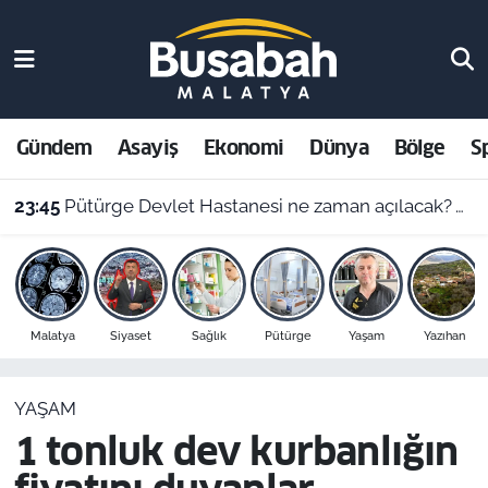
Gündem
Malatya Nöbetçi Eczaneler
Asayiş
Malatya Hava Durumu
Gündem
Asayiş
Ekonomi
Dünya
Bölge
S
Ekonomi
Malatya Namaz Vakitleri
23:45
Pütürge Devlet Hastanesi ne zaman açılacak? Vali Yavuz açıkladı
Dünya
Malatya Trafik Yoğunluk Haritası
Bölge
Süper Lig Puan Durumu ve Fikstür
Malatya
Siyaset
Sağlık
Pütürge
Yaşam
Yazıhan
Spor
Tüm Manşetler
YAŞAM
Resmi İlanlar
Son Dakika Haberleri
1 tonluk dev kurbanlığın
Haber Arşivi