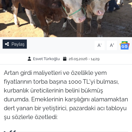
Paylaş
-
+
A
A
Esvet Türkoğlu
26.05.2026 - 14:29
Artan girdi maliyetleri ve özellikle yem
fiyatlarının torba başına 1000 TL'yi bulması,
kurbanlık üreticilerinin belini bükmüş
durumda. Emeklerinin karşılığını alamamaktan
dert yanan bir yetiştirici, pazardaki acı tabloyu
şu sözlerle özetledi: