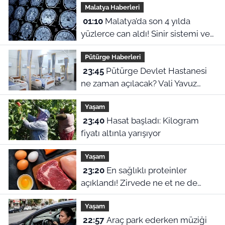
Malatya Haberleri
01:10
Malatya’da son 4 yılda
yüzlerce can aldı! Sinir sistemi ve
duyu organı hastalıklarında şok
Pütürge Haberleri
veriler
23:45
Pütürge Devlet Hastanesi
ne zaman açılacak? Vali Yavuz
açıkladı
Yaşam
23:40
Hasat başladı: Kilogram
fiyatı altınla yarışıyor
Yaşam
23:20
En sağlıklı proteinler
açıklandı! Zirvede ne et ne de
yumurta var
Yaşam
22:57
Araç park ederken müziği