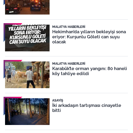
MALATYA HABERLERI
Hekimhan’da yılların bekleyişi sona
eriyor: Kurşunlu Göleti can suyu
olacak
MALATYA HABERLERI
Karabük’te orman yangını: 80 haneli
köy tahliye edildi
ASAYIŞ
İki arkadaşın tartışması cinayetle
bitti