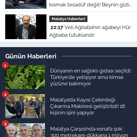
kısmak tesadüf değil! Beynin gizli
refleksiymiş
Malatya Haberleri
22:17
Veli Ağbaba’nın ağabeyi Hür
Ağbaba tutuklandı!
Günün Haberleri
1
Dünyanın en sağlıklı gıdası seçildi:
Türkiye'de yetişiyor ama kimse
yüzüne bakmıyor
2
Malatya’da Kayısı Çekirdeği
Çıkarma Makinesi geliştirildi! 16
kişinin işini yapıyor
3
Malatya Çarşısı’nda esnafa şok:
300 metrekare dükkana 1 milyon