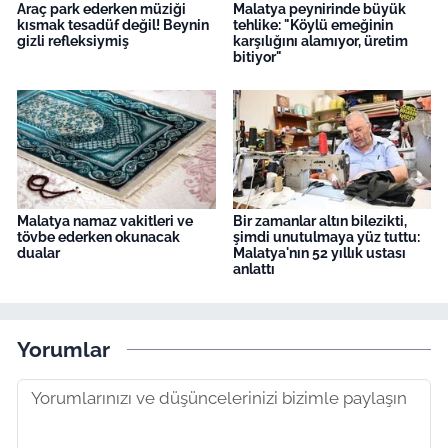
Araç park ederken müziği
Malatya peynirinde büyük
kısmak tesadüf değil! Beynin
tehlike: "Köylü emeğinin
gizli refleksiymiş
karşılığını alamıyor, üretim
bitiyor"
Malatya namaz vakitleri ve
Bir zamanlar altın bilezikti,
tövbe ederken okunacak
şimdi unutulmaya yüz tuttu:
dualar
Malatya'nın 52 yıllık ustası
anlattı
Yorumlar