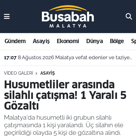
Gündem
Malatya Nöbetçi Eczaneler
Asayiş
Malatya Hava Durumu
Gündem
Asayiş
Ekonomi
Dünya
Bölge
S
Ekonomi
Malatya Namaz Vakitleri
17:07
8 Ağustos 2026 Malatya vefat edenler ve taziye adresleri
Dünya
Malatya Trafik Yoğunluk Haritası
VIDEO GALERI
ASAYIŞ
Husumetliler arasında
Bölge
Süper Lig Puan Durumu ve Fikstür
silahlı çatışma! 1 Yaralı 5
Spor
Tüm Manşetler
Gözaltı
Resmi İlanlar
Son Dakika Haberleri
Malatya‘da husumetli iki grubun silahlı
çatışmasında 1 kişi yaralandı. Üç silahın ele
Haber Arşivi
geçirildiği olayda 5 kişi de gözaltına alındı.