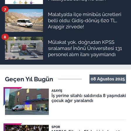
7
Malatya’da ilçe minibüs ücretleri
belli oldu: Gidiş-dönüş 620 TL,
Arapgir zirvede!
8
Mülakat yok, doğrudan KPSS
sıralaması! İnönü Üniversitesi 131
personel alım ilanı yayımlandı
Geçen Yıl Bugün
08 Ağustos 2025
ASAYIŞ
İş yerine silahlı saldırıda 8 yaşındaki
çocuk ağır yaralandı
SPOR