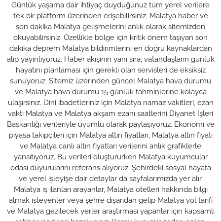
Günlük yaşama dair ihtiyaç duyduğunuz tüm yerel verilere
tek bir platform üzerinden erişebilirsiniz. Malatya haber ve
son dakika Malatya gelişmelerini anlık olarak sitemizden
okuyabilirsiniz. Özellikle bölge için kritik önem taşıyan son
dakika deprem Malatya bildirimlerini en doğru kaynaklardan
alıp yayınlıyoruz. Haber akışının yanı sıra, vatandaşların günlük
hayatını planlaması için gerekli olan servisleri de eksiksiz
sunuyoruz. Sitemiz üzerinden güncel Malatya hava durumu
ve Malatya hava durumu 15 günlük tahminlerine kolayca
ulaşırsınız. Dini ibadetleriniz için Malatya namaz vakitleri, ezan
vakti Malatya ve Malatya akşam ezanı saatlerini Diyanet İşleri
Başkanlığı verileriyle uyumlu olarak paylaşıyoruz. Ekonomi ve
piyasa takipçileri için Malatya altın fiyatları, Malatya altın fiyatı
ve Malatya canlı altın fiyatları verilerini anlık grafiklerle
yansıtıyoruz. Bu verileri oluştururken Malatya kuyumcular
odası duyurularını referans alıyoruz. Şehirdeki sosyal hayata
ve yerel işleyişe dair detaylar da sayfalarımızda yer alır.
Malatya iş ilanları arayanlar, Malatya otelleri hakkında bilgi
almak isteyenler veya şehre dışarıdan gelip Malatya yol tarifi
ve Malatya gezilecek yerler araştırması yapanlar için kapsamlı