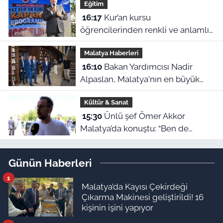
Eğitim
16:17
Kur’an kursu
öğrencilerinden renkli ve anlamlı
kapanış gösterisi
Malatya Haberleri
16:10
Bakan Yardımcısı Nadir
Alpaslan, Malatya'nın en büyük
kütüphanesini inceledi
Kültür & Sanat
15:30
Ünlü şef Ömer Akkor
Malatya’da konuştu: “Ben de
Malatyalı sayılırım”
Günün Haberleri
1
Malatya’da Kayısı Çekirdeği
Çıkarma Makinesi geliştirildi! 16
kişinin işini yapıyor