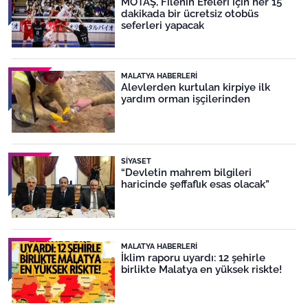
MOTAŞ, Filenin Efeleri için her 15
dakikada bir ücretsiz otobüs
seferleri yapacak
MALATYA HABERLERI
Alevlerden kurtulan kirpiye ilk
yardım orman işçilerinden
SIYASET
“Devletin mahrem bilgileri
haricinde şeffaflık esas olacak”
MALATYA HABERLERI
İklim raporu uyardı: 12 şehirle
birlikte Malatya en yüksek riskte!