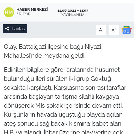
HABER MERKEZI
11.06.2022 - 11:53
EDITÖR
YAYINLANMA
Paylaş
-
+
A
A
Olay, Battalgazi ilçesine bağlı Niyazi
Mahallesi’nde meydana geldi.
Edinilen bilgilere göre, aralarında husumet
bulunduğu ileri sürülen iki grup Göktuğ
sokakta karşılaştı. Karşılaşma sonrası taraflar
arasında başlayan tartışma silahlı kavgaya
dönüşerek Mis sokak içerisinde devam etti.
Kurşunların havada uçuştuğu olayda açılan
ateş sonucu sağ bacak kısmına isabet alan
H.B. yaralandı. İhbar üzerine olay yerine çok