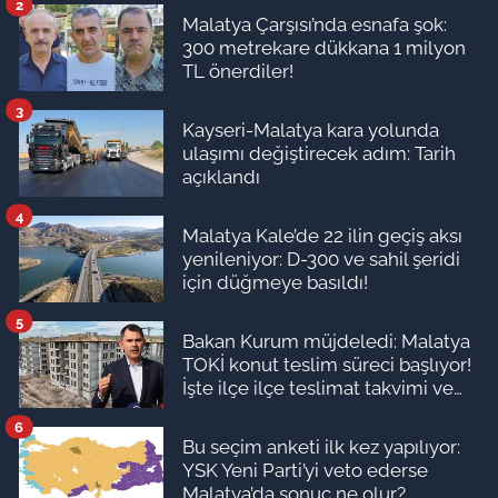
2
Malatya Çarşısı’nda esnafa şok:
300 metrekare dükkana 1 milyon
TL önerdiler!
3
Kayseri-Malatya kara yolunda
ulaşımı değiştirecek adım: Tarih
açıklandı
4
Malatya Kale’de 22 ilin geçiş aksı
yenileniyor: D-300 ve sahil şeridi
için düğmeye basıldı!
5
Bakan Kurum müjdeledi: Malatya
TOKİ konut teslim süreci başlıyor!
İşte ilçe ilçe teslimat takvimi ve
ödeme planı
6
Bu seçim anketi ilk kez yapılıyor:
YSK Yeni Parti’yi veto ederse
Malatya’da sonuç ne olur?