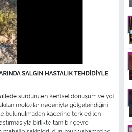
ARINDA SALGIN HASTALIK TEHDİDİYLE
allede sürdürülen kentsel dönüşüm ve yol
akılan molozlar nedeniyle gölgelendiğini
lede bulunulmadan kaderine terk edilen
astırmasıyla birlikte tam bir çevre
n mahalle sakinleri, durumun vahametine