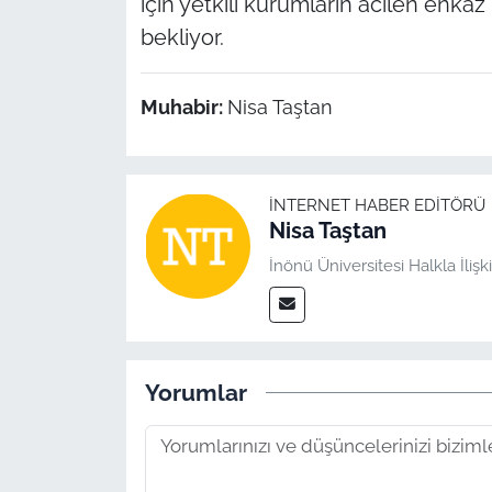
için yetkili kurumların acilen enka
bekliyor.
Muhabir:
Nisa Taştan
İNTERNET HABER EDITÖRÜ
Nisa Taştan
İnönü Üniversitesi Halkla İli
Yorumlar