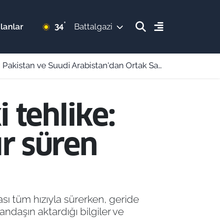
°
34
lanlar
Battalgazi
an ve Suudi Arabistan'dan Ortak Savunma Anlaşması!
 tehlike:
r süren
sı tüm hızıyla sürerken, geride
ndaşın aktardığı bilgiler ve