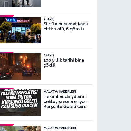
ASAYIŞ
Siirt'te husumet kanlı
bitti: 1 ölü, 6 gözaltı
ASAYIŞ
100 yıllık tarihi bina
çöktü
MALATYA HABERLERI
Hekimhan’da yılların
bekleyişi sona eriyor:
Kurşunlu Göleti can
suyu olacak
MALATYA HABERLERI