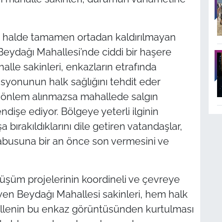
ü halde tamamen ortadan kaldırılmayan
e Beydağı Mahallesi’nde ciddi bir haşere
alle sakinleri, enkazların etrafında
yonunun halk sağlığını tehdit eder
il önlem alınmazsa mahallede salgın
dişe ediyor. Bölgeye yeterli ilginin
 bırakıldıklarını dile getiren vatandaşlar,
kabusuna bir an önce son vermesini ve
şüm projelerinin koordineli ve çevreye
yen Beydağı Mahallesi sakinleri, hem halk
llenin bu enkaz görüntüsünden kurtulması