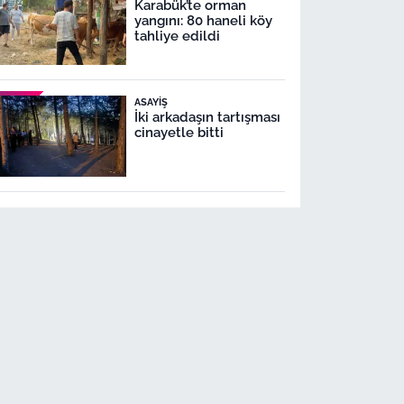
Karabük’te orman
yangını: 80 haneli köy
tahliye edildi
ASAYIŞ
İki arkadaşın tartışması
cinayetle bitti