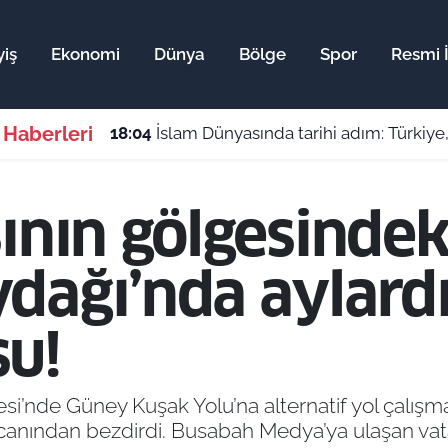
iş
Ekonomi
Dünya
Bölge
Spor
Resmi İ
 Haberleri
18:04
İslam Dünyasında tarihi adım: Türkiye, Pakist
ının gölgesindeki
dağı’nda aylardı
u!
i’nde Güney Kuşak Yolu’na alternatif yol çalışma
i canından bezdirdi. Busabah Medya’ya ulaşan vata