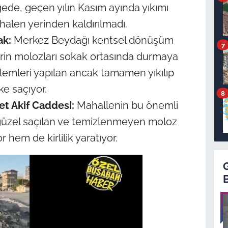
gede, geçen yılın Kasım ayında yıkımı
halen yerinden kaldırılmadı.
ak:
Merkez Beydağı kentsel dönüşüm
7
erin molozları sokak ortasında durmaya
lemleri yapılan ancak tamamen yıkılıp
e saçıyor.
8
t Akif Caddesi:
Mahallenin bu önemli
igüzel saçılan ve temizlenmeyen moloz
r hem de kirlilik yaratıyor.