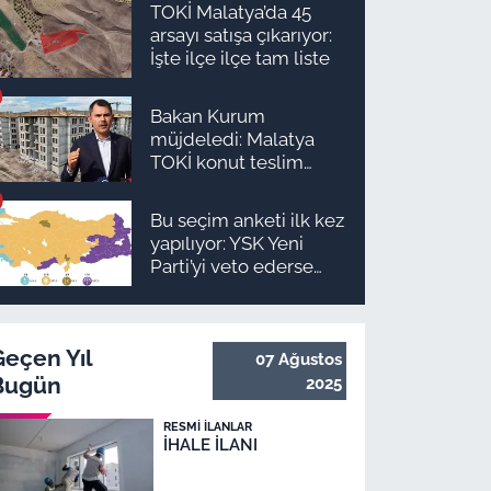
TOKİ Malatya’da 45
arsayı satışa çıkarıyor:
İşte ilçe ilçe tam liste
Bakan Kurum
müjdeledi: Malatya
TOKİ konut teslim
süreci başlıyor! İşte
ilçe ilçe teslimat
Bu seçim anketi ilk kez
takvimi ve ödeme
yapılıyor: YSK Yeni
planı
Parti’yi veto ederse
Malatya’da sonuç ne
olur?
Geçen Yıl
07 Ağustos
Bugün
2025
RESMI İLANLAR
İHALE İLANI