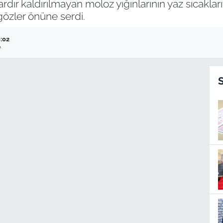
dır kaldırılmayan moloz yığınlarının yaz sıcaklarıyl
 gözler önüne serdi.
6:02
A