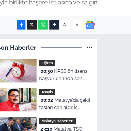
a birlikte haşere istilasına ve salgın
-
+
A
A
Son Haberler
Eğitim
00:50
KPSS ön lisans
başvurularında son
gün yaklaşıyor: 2026
Asayiş
başvuru tarihleri ve
00:02
Malatya’da çakıl
sınav ücreti ne?
taşları can aldı: İş
dönüşü kaza yapan
Malatya Haberleri
motosikletli hayatını
23:10
Malatya TSO
kaybetti