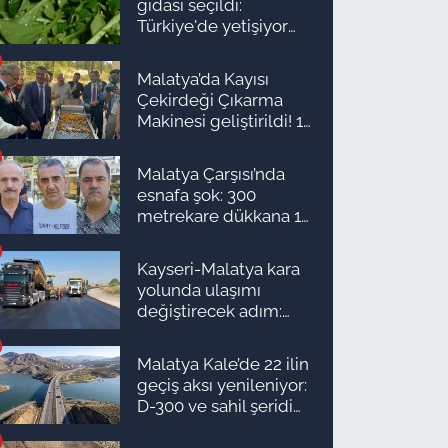
gıdası seçildi:
Türkiye'de yetişiyor
ama kimse yüzüne
bakmıyor
Malatya’da Kayısı
Çekirdeği Çıkarma
Makinesi geliştirildi! 16
kişinin işini yapıyor
Malatya Çarşısı’nda
esnafa şok: 300
metrekare dükkana 1
milyon TL önerdiler!
Kayseri-Malatya kara
yolunda ulaşımı
değiştirecek adım:
Tarih açıklandı
Malatya Kale’de 22 ilin
geçiş aksı yenileniyor:
D-300 ve sahil şeridi
için düğmeye basıldı!