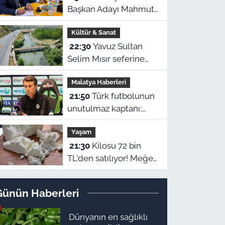
Başkan Adayı Mahmut
Boyraz genç
Kültür & Sanat
girişimcilerle buluştu
22:30
Yavuz Sultan
Selim Mısır seferine
giderken Malatya’da
Malatya Haberleri
inşa edildi: Peki,
21:50
Türk futbolunun
buranın ismi neden
unutulmaz kaptanı:
“Nadir?”
Malatyalı “Cengaver”
Yaşam
Bülent Korkmaz’ın
21:30
Kilosu 72 bin
ilham veren hikayesi
TL'den satılıyor! Meğer
bu sütten yapılıyormuş
Günün Haberleri
Dünyanın en sağlıklı