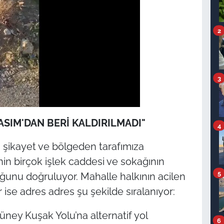
2
3
SIM'DAN BERİ KALDIRILMADI"
4
şikayet ve bölgeden tarafımıza
nin birçok işlek caddesi ve sokağının
5
duğunu doğruluyor. Mahalle halkının acilen
 ise adres adres şu şekilde sıralanıyor:
ney Kuşak Yolu’na alternatif yol
6