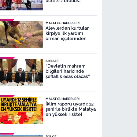
ücretsiz otobüs
seferleri yapacak
MALATYA HABERLERI
Alevlerden kurtulan
kirpiye ilk yardım
orman işçilerinden
SIYASET
“Devletin mahrem
bilgileri haricinde
şeffaflık esas olacak”
MALATYA HABERLERI
İklim raporu uyardı: 12
şehirle birlikte Malatya
en yüksek riskte!
BÖLGE