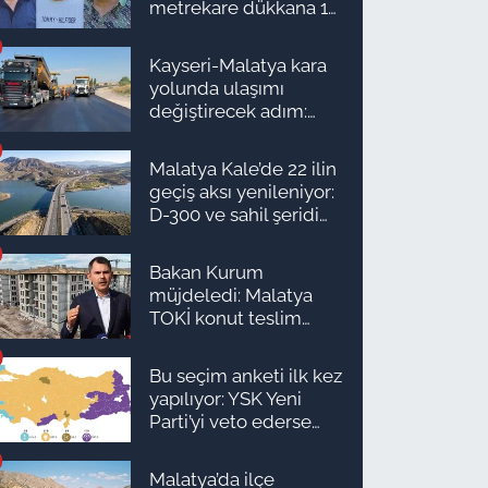
metrekare dükkana 1
milyon TL önerdiler!
Kayseri-Malatya kara
yolunda ulaşımı
değiştirecek adım:
Tarih açıklandı
Malatya Kale’de 22 ilin
geçiş aksı yenileniyor:
D-300 ve sahil şeridi
için düğmeye basıldı!
Bakan Kurum
müjdeledi: Malatya
TOKİ konut teslim
süreci başlıyor! İşte
ilçe ilçe teslimat
Bu seçim anketi ilk kez
takvimi ve ödeme
yapılıyor: YSK Yeni
planı
Parti’yi veto ederse
Malatya’da sonuç ne
olur?
Malatya’da ilçe