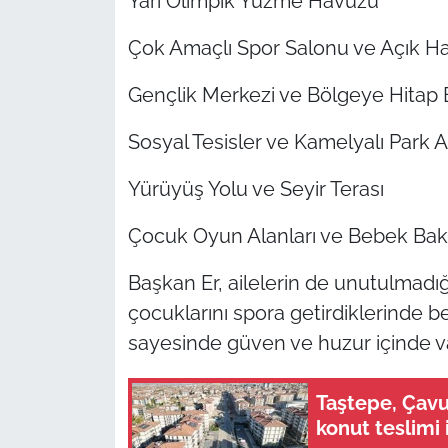
Yarı Olimpik Yüzme Havuzu
Çok Amaçlı Spor Salonu ve Açık Ha
Gençlik Merkezi ve Bölgeye Hita
Sosyal Tesisler ve Kamelyalı Park A
Yürüyüş Yolu ve Seyir Terası
Çocuk Oyun Alanları ve Bebek Bakı
Başkan Er, ailelerin de unutulmadığ
çocuklarını spora getirdiklerinde b
sayesinde güven ve huzur içinde va
Taştepe, Çavu
konut teslimi 