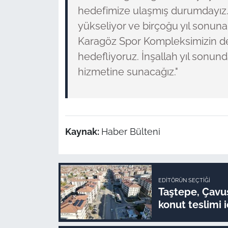
hedefimize ulaşmış durumdayız. Ş
yükseliyor ve birçoğu yıl sonun
Karagöz Spor Kompleksimizin de b
hedefliyoruz. İnşallah yıl sonund
hizmetine sunacağız."
Kaynak:
Haber Bülteni
EDITÖRÜN SEÇTIĞI
Taştepe, Çavuş
konut teslimi i