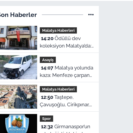
Son Haberler
Malatya Haberleri
14:20
Ödüllü dev
koleksiyon Malatya’da:
Tarihe ışık tutan
Asayiş
Fotoğraf Makinesi
14:07
Malatya yolunda
Müzesi
kaza: Menfeze çarpan
sürücü yaralandı
Malatya Haberleri
12:50
Taştepe,
Çavuşoğlu, Cirikpınar,
Çöşnük ve Selçuklu’da
Spor
konut teslimi için
12:32
Girmanaspor’un
takvim açıklandı!