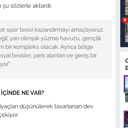
 şu sözlerle aktardı:
8
ir spor tesisi kazandırmayı amaçlıyoruz.
ğil; yarı olimpik yüzme havuzu, gençlik
tam bir kompleks olacak. Ayrıca bölge
al tesisler, park alanları ve geniş bir
or."
İÇİNDE NE VAR?
tiyaçları düşünülerek tasarlanan dev
çekiyor: