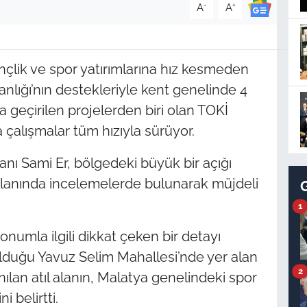
-
+
A
A
çlik ve spor yatırımlarına hız kesmeden
nlığı’nın destekleriyle kent genelinde 4
ta geçirilen projelerden biri olan TOKİ
çalışmalar tüm hızıyla sürüyor.
ı Sami Er, bölgedeki büyük bir açığı
alanında incelemelerde bulunarak müjdeli
1
onumla ilgili dikkat çeken bir detayı
lduğu Yavuz Selim Mahallesi’nde yer alan
2
nılan atıl alanın, Malatya genelindeki spor
i belirtti.