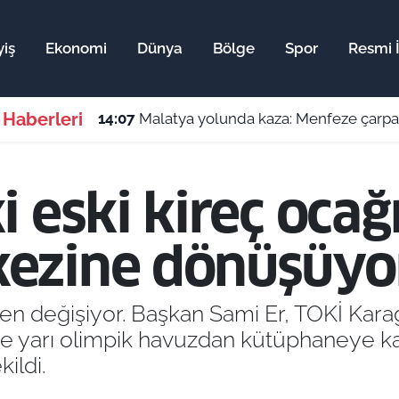
yiş
Ekonomi
Dünya
Bölge
Spor
Resmi İ
 Haberleri
14:07
Malatya yolunda kaza: Menfeze çarpa
 eski kireç ocağı
ezine dönüşüyo
en değişiyor. Başkan Sami Er, TOKİ Kar
inde yarı olimpik havuzdan kütüphaneye k
ildi.