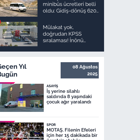
minibüs ücretleri belli
oldu: Gidiş-dönüş 620
TL, Arapgir zirvede!
Mülakat yok,
doğrudan KPSS
sıralaması! İnönü
Üniversitesi 131
personel alım ilanı
yayımlandı
Geçen Yıl
08 Ağustos
Bugün
2025
ASAYIŞ
İş yerine silahlı
saldırıda 8 yaşındaki
çocuk ağır yaralandı
SPOR
MOTAŞ, Filenin Efeleri
için her 15 dakikada bir