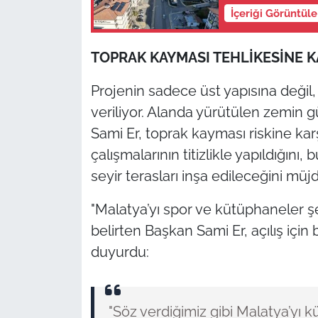
İçeriği Görüntül
TOPRAK KAYMASI TEHLİKESİNE 
Projenin sadece üst yapısına deği
veriliyor. Alanda yürütülen zemin
Sami Er, toprak kayması riskine kar
çalışmalarının titizlikle yapıldığını,
seyir terasları inşa edileceğini müjd
"Malatya’yı spor ve kütüphaneler şe
belirten Başkan Sami Er, açılış için 
duyurdu:
"Söz verdiğimiz gibi Malatya’yı 