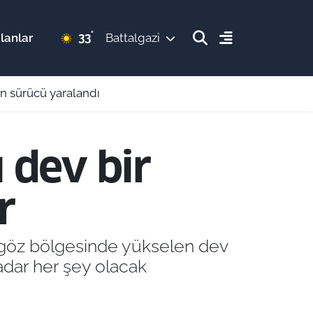
°
33
lanlar
Battalgazi
n sürücü yaralandı
 dev bir
r
agöz bölgesinde yükselen dev
adar her şey olacak