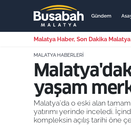
Gündem
Asa
Gündem
Malatya Nöbetçi Eczaneler
Asayiş
Malatya Hava Durumu
Malatya Haber, Son Dakika Malatya
Ekonomi
Malatya Namaz Vakitleri
MALATYA HABERLERI
Malatya'daki
Dünya
Malatya Trafik Yoğunluk Haritası
yaşam merk
Bölge
Süper Lig Puan Durumu ve Fikstür
Spor
Tüm Manşetler
Malatya'da o eski alan tamam
yatırımı yerinde inceledi. İç
Resmi İlanlar
Son Dakika Haberleri
kompleksin açılış tarihi öne çek
Haber Arşivi