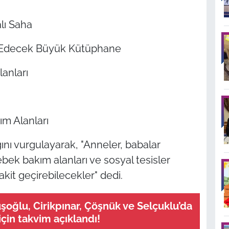
lı Saha
p Edecek Büyük Kütüphane
lanları
m Alanları
ını vurgulayarak, "Anneler, babalar
ebek bakım alanları ve sosyal tesisler
kit geçirebilecekler" dedi.
şoğlu, Cirikpınar, Çöşnük ve Selçuklu’da
için takvim açıklandı!