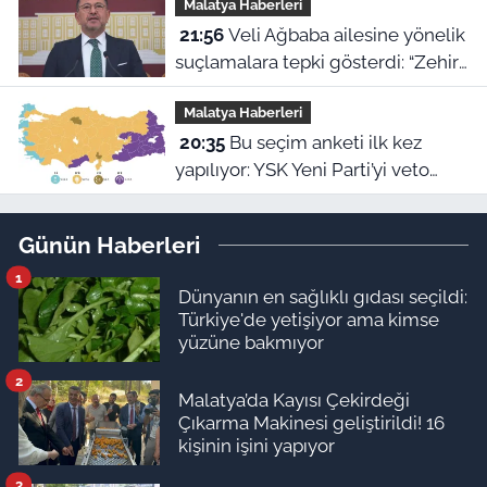
Malatya Haberleri
hikayesi
21:56
Veli Ağbaba ailesine yönelik
suçlamalara tepki gösterdi: “Zehir
olsun”
Malatya Haberleri
20:35
Bu seçim anketi ilk kez
yapılıyor: YSK Yeni Parti’yi veto
ederse Malatya’da sonuç ne olur?
Günün Haberleri
1
Dünyanın en sağlıklı gıdası seçildi:
Türkiye'de yetişiyor ama kimse
yüzüne bakmıyor
2
Malatya’da Kayısı Çekirdeği
Çıkarma Makinesi geliştirildi! 16
kişinin işini yapıyor
3