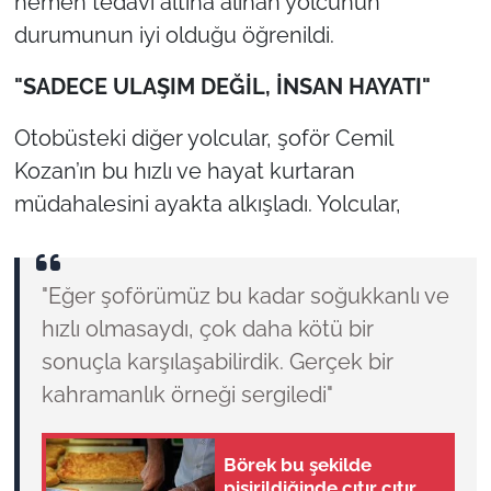
hemen tedavi altına alınan yolcunun
durumunun iyi olduğu öğrenildi.
"SADECE ULAŞIM DEĞİL, İNSAN HAYATI"
Otobüsteki diğer yolcular, şoför Cemil
Kozan’ın bu hızlı ve hayat kurtaran
müdahalesini ayakta alkışladı. Yolcular,
"Eğer şoförümüz bu kadar soğukkanlı ve
hızlı olmasaydı, çok daha kötü bir
sonuçla karşılaşabilirdik. Gerçek bir
kahramanlık örneği sergiledi"
Börek bu şekilde
pişirildiğinde çıtır çıtır