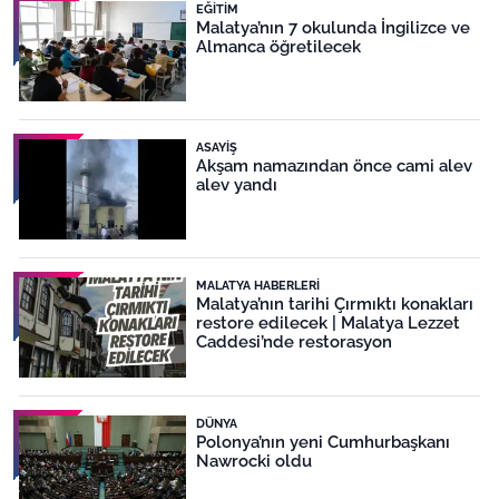
EĞITIM
Malatya’nın 7 okulunda İngilizce ve
Almanca öğretilecek
ASAYIŞ
Akşam namazından önce cami alev
alev yandı
MALATYA HABERLERI
Malatya’nın tarihi Çırmıktı konakları
restore edilecek | Malatya Lezzet
Caddesi’nde restorasyon
DÜNYA
Polonya’nın yeni Cumhurbaşkanı
Nawrocki oldu