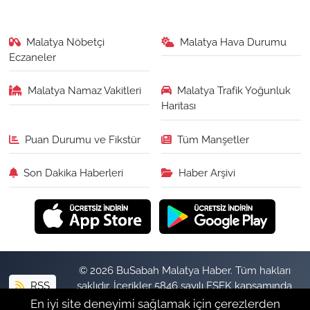
Malatya Nöbetçi
Malatya Hava Durumu
Eczaneler
Malatya Namaz Vakitleri
Malatya Trafik Yoğunluk
Haritası
Puan Durumu ve Fikstür
Tüm Manşetler
Son Dakika Haberleri
Haber Arşivi
© 2026 BuSabah Malatya Haber. Tüm hakları
RSS
saklıdır. İçerikler 5846 sayılı FSEK kapsamında
izinsiz kopyalanamaz.
En iyi site deneyimi sağlamak için çerezlerden