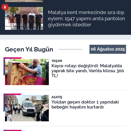
8
Malatya kent merkezinde sıra dışı
eylem: 1947 yapımı anıta pantolon
giydirmek istediler
Geçen Yıl Bugün
06 Ağustos 2025
YAŞAM
Kayısı rotayı değiştirdi: Malatya’da
yaprak bile yandı, Van’da kilosu 300
TL!
ASAYIŞ
Yoldan geçen doktor 1 yaşındaki
bebeğin hayatını kurtardı