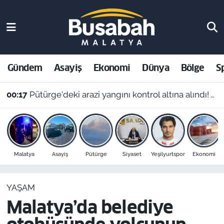
Gündem
Malatya Nöbetçi Eczaneler
Asayiş
Malatya Hava Durumu
Gündem
Asayiş
Ekonomi
Dünya
Bölge
S
Ekonomi
Malatya Namaz Vakitleri
00:17
Pütürge'deki arazi yangını kontrol altına alındı! Vali Yavuz'dan çağrı
Dünya
Malatya Trafik Yoğunluk Haritası
Bölge
Süper Lig Puan Durumu ve Fikstür
Malatya
Asayiş
Pütürge
Siyaset
Yeşilyurtspor
Ekonomi
Spor
Tüm Manşetler
YAŞAM
Resmi İlanlar
Son Dakika Haberleri
Malatya’da belediye
Haber Arşivi