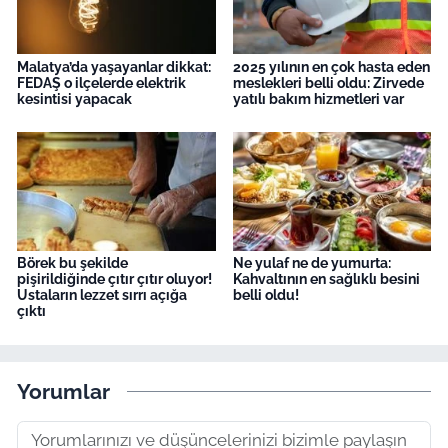
Malatya’da yaşayanlar dikkat:
2025 yılının en çok hasta eden
FEDAŞ o ilçelerde elektrik
meslekleri belli oldu: Zirvede
kesintisi yapacak
yatılı bakım hizmetleri var
Börek bu şekilde
Ne yulaf ne de yumurta:
pişirildiğinde çıtır çıtır oluyor!
Kahvaltının en sağlıklı besini
Ustaların lezzet sırrı açığa
belli oldu!
çıktı
Yorumlar