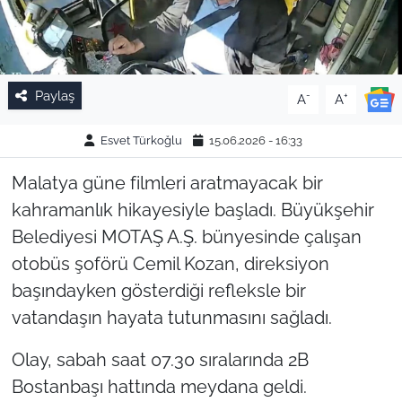
Paylaş
-
+
A
A
Esvet Türkoğlu
15.06.2026 - 16:33
Malatya güne filmleri aratmayacak bir
kahramanlık hikayesiyle başladı. Büyükşehir
Belediyesi MOTAŞ A.Ş. bünyesinde çalışan
otobüs şoförü Cemil Kozan, direksiyon
başındayken gösterdiği refleksle bir
vatandaşın hayata tutunmasını sağladı.
Olay, sabah saat 07.30 sıralarında 2B
Bostanbaşı hattında meydana geldi.