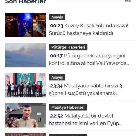
Son Haberler
Asayiş
00:23
Kuzey Kuşak Yolu’nda kaza!
Sürücü hastaneye kaldırıldı
Pütürge Haberleri
00:17
Pütürge'deki arazi yangını
kontrol altına alındı! Vali Yavuz'dan
çağrı
Asayiş
23:34
Malatya’da kablo hırsızı 3
şüpheli suçüstü yakalanarak
tutuklandı
Malatya Haberleri
22:52
Malatya’da bir devlet
hastanesine ismi verilen Eyüp
Hacıoğlu kimdir? İşte duygu dolu