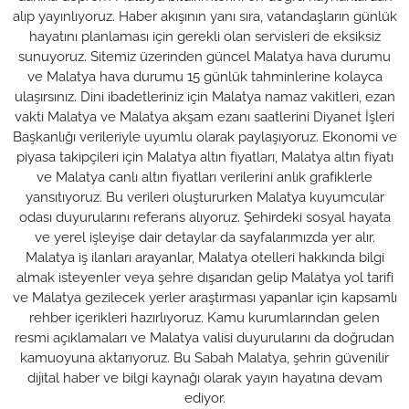
alıp yayınlıyoruz. Haber akışının yanı sıra, vatandaşların günlük
hayatını planlaması için gerekli olan servisleri de eksiksiz
sunuyoruz. Sitemiz üzerinden güncel Malatya hava durumu
ve Malatya hava durumu 15 günlük tahminlerine kolayca
ulaşırsınız. Dini ibadetleriniz için Malatya namaz vakitleri, ezan
vakti Malatya ve Malatya akşam ezanı saatlerini Diyanet İşleri
Başkanlığı verileriyle uyumlu olarak paylaşıyoruz. Ekonomi ve
piyasa takipçileri için Malatya altın fiyatları, Malatya altın fiyatı
ve Malatya canlı altın fiyatları verilerini anlık grafiklerle
yansıtıyoruz. Bu verileri oluştururken Malatya kuyumcular
odası duyurularını referans alıyoruz. Şehirdeki sosyal hayata
ve yerel işleyişe dair detaylar da sayfalarımızda yer alır.
Malatya iş ilanları arayanlar, Malatya otelleri hakkında bilgi
almak isteyenler veya şehre dışarıdan gelip Malatya yol tarifi
ve Malatya gezilecek yerler araştırması yapanlar için kapsamlı
rehber içerikleri hazırlıyoruz. Kamu kurumlarından gelen
resmi açıklamaları ve Malatya valisi duyurularını da doğrudan
kamuoyuna aktarıyoruz. Bu Sabah Malatya, şehrin güvenilir
dijital haber ve bilgi kaynağı olarak yayın hayatına devam
ediyor.