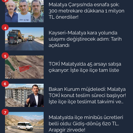
Malatya Çarşısı’nda esnafa şok:
300 metrekare dükkana 1 milyon
TL önerdiler!
4
Kayseri-Malatya kara yolunda
ulaşımı değiştirecek adım: Tarih
açıklandı
5
TOKİ Malatya’da 45 arsayı satışa
çıkarıyor: İşte ilçe ilçe tam liste
6
Bakan Kurum müjdeledi: Malatya
TOKİ konut teslim süreci başlıyor!
İşte ilçe ilçe teslimat takvimi ve
ödeme planı
7
Malatya’da ilçe minibüs ücretleri
belli oldu: Gidiş-dönüş 620 TL,
Arapgir zirvede!