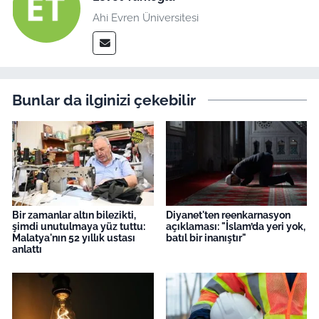
Ahi Evren Üniversitesi
Bunlar da ilginizi çekebilir
Bir zamanlar altın bilezikti,
Diyanet'ten reenkarnasyon
şimdi unutulmaya yüz tuttu:
açıklaması: "İslam’da yeri yok,
Malatya'nın 52 yıllık ustası
batıl bir inanıştır"
anlattı