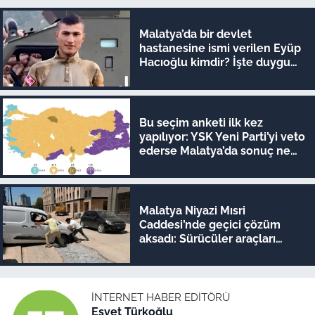
Malatya’da bir devlet
hastanesine ismi verilen Eyüp
Hacıoğlu kimdir? İşte duygu
dolu hikayesi
Bu seçim anketi ilk kez
yapılıyor: YSK Yeni Parti’yi veto
ederse Malatya’da sonuç ne
olur?
Malatya Niyazi Mısri
Caddesi’nde geçici çözüm
aksadı: Sürücüler araçları
iterek geçiyor!
İNTERNET HABER EDITÖRÜ
Esvet Türkoğlu