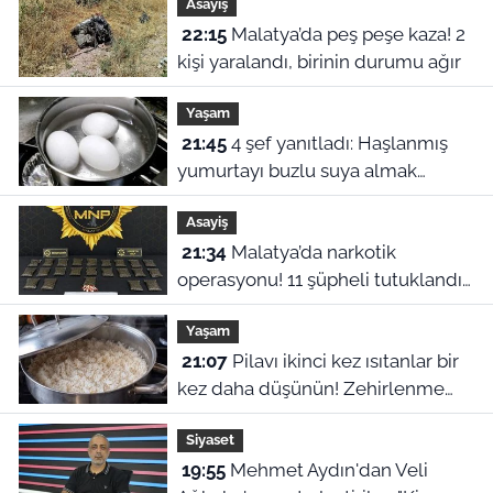
Asayiş
22:15
Malatya’da peş peşe kaza! 2
kişi yaralandı, birinin durumu ağır
Yaşam
21:45
4 şef yanıtladı: Haşlanmış
yumurtayı buzlu suya almak
neden şart?
Asayiş
21:34
Malatya’da narkotik
operasyonu! 11 şüpheli tutuklandı,
uyuşturucu stoku ele geçirildi
Yaşam
21:07
Pilavı ikinci kez ısıtanlar bir
kez daha düşünün! Zehirlenme
riski var
Siyaset
19:55
Mehmet Aydın'dan Veli