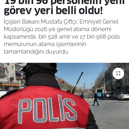
19 bin 96 personelin yeni
görev yeri belli oldu!
İçişleri Bakanı Mustafa Çiftçi, Emniyet Genel
Müdürlüğü 2026 yılı genel atama dönemi
kapsamında, bin 528 amir ve 17 bin 568 polis
memurunun atama işlemlerinin
tamamlandığını duyurdu.