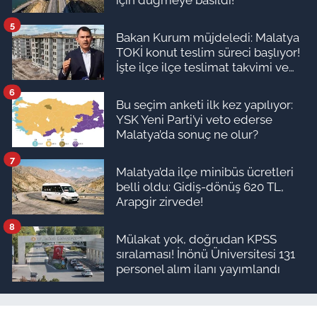
5
Bakan Kurum müjdeledi: Malatya
TOKİ konut teslim süreci başlıyor!
İşte ilçe ilçe teslimat takvimi ve
ödeme planı
6
Bu seçim anketi ilk kez yapılıyor:
YSK Yeni Parti’yi veto ederse
Malatya’da sonuç ne olur?
7
Malatya’da ilçe minibüs ücretleri
belli oldu: Gidiş-dönüş 620 TL,
Arapgir zirvede!
8
Mülakat yok, doğrudan KPSS
sıralaması! İnönü Üniversitesi 131
personel alım ilanı yayımlandı