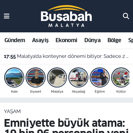
Gündem
Malatya Nöbetçi Eczaneler
Asayiş
Malatya Hava Durumu
Gündem
Asayiş
Ekonomi
Dünya
Bölge
S
Ekonomi
Malatya Namaz Vakitleri
17:55
Malatya’da konteyner dönemi bitiyor: Sadece 2 kent kalacak
Dünya
Malatya Trafik Yoğunluk Haritası
Bölge
Süper Lig Puan Durumu ve Fikstür
Kale
Siyaset
Malatya
Akçadağ
Eğitim
Kültür
Spor
Tüm Manşetler
YAŞAM
Resmi İlanlar
Son Dakika Haberleri
Emniyette büyük atama:
Haber Arşivi