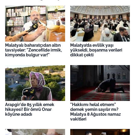
Malatyalı baharatçıdan altın
Malatya’da evlilik yaşı
tavsiyeler: "Zencefilde irmik,
yükseldi, boşanma verileri
kimyonda bulgur var!"
dikkat çekti
Arapgir'de 85 yıllık emek
"Hakkımı helal etmem"
hikayesi! Bir ömrü Onar
demek yemin sayılır mı?
köyüne adadı
Malatya 8 Ağustos namaz
vakitleri