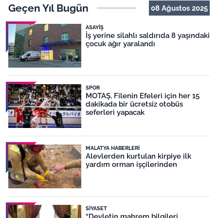
Geçen Yıl Bugün
08 Ağustos 2025
ASAYIŞ
İş yerine silahlı saldırıda 8 yaşındaki
çocuk ağır yaralandı
SPOR
MOTAŞ, Filenin Efeleri için her 15
dakikada bir ücretsiz otobüs
seferleri yapacak
MALATYA HABERLERI
Alevlerden kurtulan kirpiye ilk
yardım orman işçilerinden
SIYASET
“Devletin mahrem bilgileri