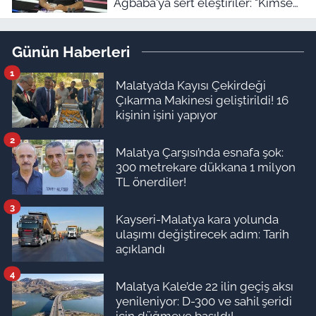
Ağbaba'ya sert eleştiriler: "Kimse
hukukun üzerinde değil"
Günün Haberleri
1
Malatya’da Kayısı Çekirdeği
Çıkarma Makinesi geliştirildi! 16
kişinin işini yapıyor
2
Malatya Çarşısı’nda esnafa şok:
300 metrekare dükkana 1 milyon
TL önerdiler!
3
Kayseri-Malatya kara yolunda
ulaşımı değiştirecek adım: Tarih
açıklandı
4
Malatya Kale’de 22 ilin geçiş aksı
yenileniyor: D-300 ve sahil şeridi
için düğmeye basıldı!