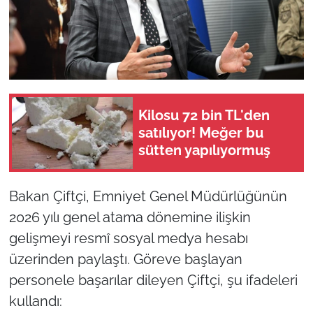
Kilosu 72 bin TL'den
satılıyor! Meğer bu
sütten yapılıyormuş
Bakan Çiftçi, Emniyet Genel Müdürlüğünün
2026 yılı genel atama dönemine ilişkin
gelişmeyi resmî sosyal medya hesabı
üzerinden paylaştı. Göreve başlayan
personele başarılar dileyen Çiftçi, şu ifadeleri
kullandı: