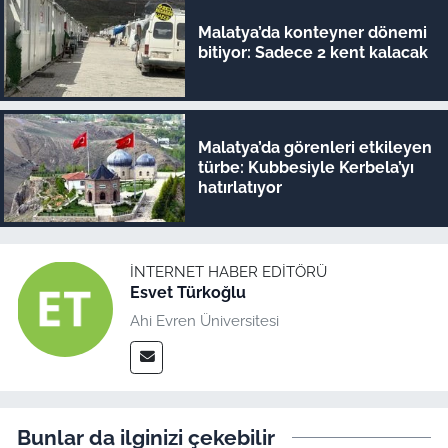
Malatya’da konteyner dönemi
bitiyor: Sadece 2 kent kalacak
Malatya’da görenleri etkileyen
türbe: Kubbesiyle Kerbela’yı
hatırlatıyor
İNTERNET HABER EDITÖRÜ
Esvet Türkoğlu
Ahi Evren Üniversitesi
Bunlar da ilginizi çekebilir