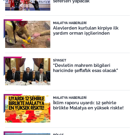
seferleri yapacak
MALATYA HABERLERI
Alevlerden kurtulan kirpiye ilk
yardım orman işçilerinden
SIYASET
“Devletin mahrem bilgileri
haricinde şeffaflık esas olacak”
MALATYA HABERLERI
İklim raporu uyardı: 12 şehirle
birlikte Malatya en yüksek riskte!
BÖLGE