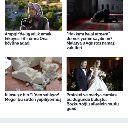
Arapgir'de 85 yıllık emek
"Hakkımı helal etmem"
hikayesi! Bir ömrü Onar
demek yemin sayılır mı?
köyüne adadı
Malatya 8 Ağustos namaz
vakitleri
Kilosu 72 bin TL'den satılıyor!
Protokol ve medya camiası
Meğer bu sütten yapılıyormuş
bu düğünde buluştu:
Bozkurtoğlu ailesinin mutlu
günü