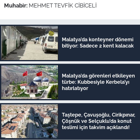
Muhabir:
MEHMET TEVFİK CİBİCELİ
Malatya’da konteyner dönemi
bitiyor: Sadece 2 kent kalacak
Malatya’da görenleri etkileyen
türbe: Kubbesiyle Kerbela’yı
hatırlatıyor
Taştepe, Çavuşoğlu, Cirikpınar,
Çöşnük ve Selçuklu’da konut
teslimi için takvim açıklandı!