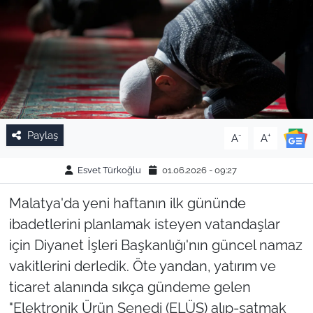
Paylaş
-
+
A
A
Esvet Türkoğlu
01.06.2026 - 09:27
Malatya'da yeni haftanın ilk gününde
ibadetlerini planlamak isteyen vatandaşlar
için Diyanet İşleri Başkanlığı'nın güncel namaz
vakitlerini derledik. Öte yandan, yatırım ve
ticaret alanında sıkça gündeme gelen
"Elektronik Ürün Senedi (ELÜS) alıp-satmak