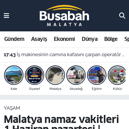
Gündem
Malatya Nöbetçi Eczaneler
Asayiş
Malatya Hava Durumu
Gündem
Asayiş
Ekonomi
Dünya
Bölge
S
Ekonomi
Malatya Namaz Vakitleri
17:43
İş makinesinin camına kafasını çarpan operatör yaralandı
Dünya
Malatya Trafik Yoğunluk Haritası
Bölge
Süper Lig Puan Durumu ve Fikstür
Kale
Siyaset
Malatya
Akçadağ
Eğitim
Kültür
Spor
Tüm Manşetler
YAŞAM
Resmi İlanlar
Son Dakika Haberleri
Malatya namaz vakitleri
Haber Arşivi