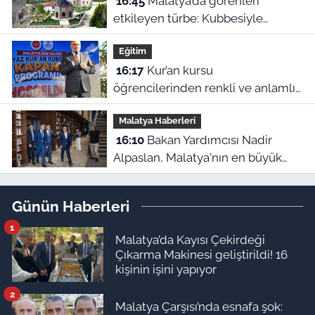
16:45
Malatya’da görenleri
etkileyen türbe: Kubbesiyle
Kerbela’yı hatırlatıyor
Eğitim
16:17
Kur’an kursu
öğrencilerinden renkli ve anlamlı
kapanış gösterisi
Malatya Haberleri
16:10
Bakan Yardımcısı Nadir
Alpaslan, Malatya'nın en büyük
kütüphanesini inceledi
Günün Haberleri
1
Malatya’da Kayısı Çekirdeği
Çıkarma Makinesi geliştirildi! 16
kişinin işini yapıyor
2
Malatya Çarşısı’nda esnafa şok: