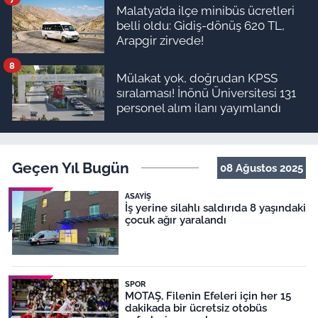
Malatya’da ilçe minibüs ücretleri
belli oldu: Gidiş-dönüş 620 TL,
Arapgir zirvede!
8
Mülakat yok, doğrudan KPSS
sıralaması! İnönü Üniversitesi 131
personel alım ilanı yayımlandı
Geçen Yıl Bugün
08 Ağustos 2025
ASAYIŞ
İş yerine silahlı saldırıda 8 yaşındaki
çocuk ağır yaralandı
SPOR
MOTAŞ, Filenin Efeleri için her 15
dakikada bir ücretsiz otobüs