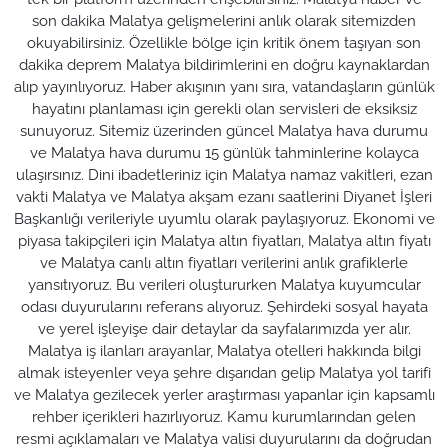
son dakika Malatya gelişmelerini anlık olarak sitemizden
okuyabilirsiniz. Özellikle bölge için kritik önem taşıyan son
dakika deprem Malatya bildirimlerini en doğru kaynaklardan
alıp yayınlıyoruz. Haber akışının yanı sıra, vatandaşların günlük
hayatını planlaması için gerekli olan servisleri de eksiksiz
sunuyoruz. Sitemiz üzerinden güncel Malatya hava durumu
ve Malatya hava durumu 15 günlük tahminlerine kolayca
ulaşırsınız. Dini ibadetleriniz için Malatya namaz vakitleri, ezan
vakti Malatya ve Malatya akşam ezanı saatlerini Diyanet İşleri
Başkanlığı verileriyle uyumlu olarak paylaşıyoruz. Ekonomi ve
piyasa takipçileri için Malatya altın fiyatları, Malatya altın fiyatı
ve Malatya canlı altın fiyatları verilerini anlık grafiklerle
yansıtıyoruz. Bu verileri oluştururken Malatya kuyumcular
odası duyurularını referans alıyoruz. Şehirdeki sosyal hayata
ve yerel işleyişe dair detaylar da sayfalarımızda yer alır.
Malatya iş ilanları arayanlar, Malatya otelleri hakkında bilgi
almak isteyenler veya şehre dışarıdan gelip Malatya yol tarifi
ve Malatya gezilecek yerler araştırması yapanlar için kapsamlı
rehber içerikleri hazırlıyoruz. Kamu kurumlarından gelen
resmi açıklamaları ve Malatya valisi duyurularını da doğrudan