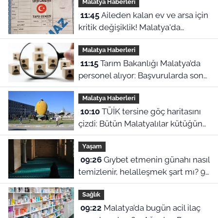
Malatya Haberleri
11:45
Aileden kalan ev ve arsa için
kritik değişiklik! Malatya'da
mirasçılar ne yapacak?
Malatya Haberleri
11:15
Tarım Bakanlığı Malatya’da
personel alıyor: Başvurularda son
gün bugün!
Malatya Haberleri
10:10
TÜİK tersine göç haritasını
çizdi: Bütün Malatyalılar kütüğüne
dönse Doğu’nun megakenti
Yaşam
oluyor!
09:26
Gıybet etmenin günahı nasıl
temizlenir, helalleşmek şart mı? 9
Ağustos Malatya ezan vakitleri
Sağlık
09:22
Malatya’da bugün acil ilaç