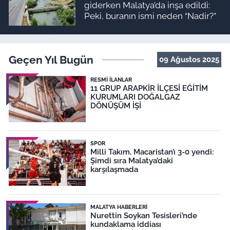
giderken Malatya’da inşa edildi:
Peki, buranın ismi neden “Nadir?”
Geçen Yıl Bugün
09 Ağustos 2025
RESMI İLANLAR
11 GRUP ARAPKİR İLÇESİ EĞİTİM
KURUMLARI DOĞALGAZ
DÖNÜŞÜM İŞİ
SPOR
Milli Takım, Macaristan’ı 3-0 yendi:
Şimdi sıra Malatya’daki
karşılaşmada
MALATYA HABERLERI
Nurettin Soykan Tesisleri’nde
kundaklama iddiası