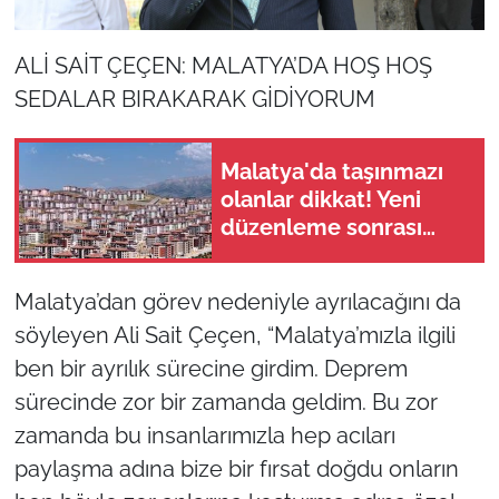
ALİ SAİT ÇEÇEN: MALATYA’DA HOŞ HOŞ
SEDALAR BIRAKARAK GİDİYORUM
Malatya'da taşınmazı
olanlar dikkat! Yeni
düzenleme sonrası
gözler 2027
hesaplamalarına
Malatya’dan görev nedeniyle ayrılacağını da
çevrildi
söyleyen Ali Sait Çeçen, “Malatya’mızla ilgili
ben bir ayrılık sürecine girdim. Deprem
sürecinde zor bir zamanda geldim. Bu zor
zamanda bu insanlarımızla hep acıları
paylaşma adına bize bir fırsat doğdu onların