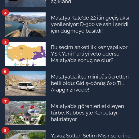
açıklandı
4
Malatya Kale’de 22 ilin geçiş aksı
yenileniyor: D-300 ve sahil şeridi
için düğmeye basıldı!
5
Bu seçim anketi ilk kez yapılıyor:
YSK Yeni Parti’yi veto ederse
Malatya’da sonuç ne olur?
6
Malatya’da ilçe minibüs ücretleri
belli oldu: Gidiş-dönüş 620 TL,
Arapgir zirvede!
7
Malatya’da görenleri etkileyen
türbe: Kubbesiyle Kerbela’yı
hatırlatıyor
8
Yavuz Sultan Selim Mısır seferine