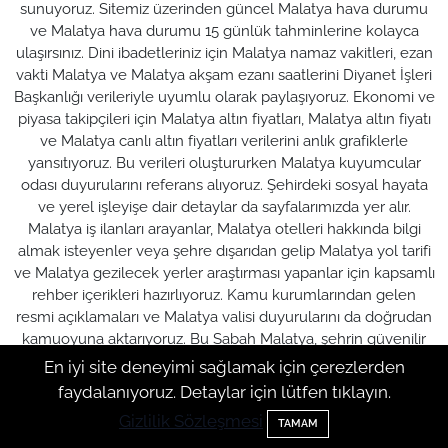
sunuyoruz. Sitemiz üzerinden güncel Malatya hava durumu
ve Malatya hava durumu 15 günlük tahminlerine kolayca
ulaşırsınız. Dini ibadetleriniz için Malatya namaz vakitleri, ezan
vakti Malatya ve Malatya akşam ezanı saatlerini Diyanet İşleri
Başkanlığı verileriyle uyumlu olarak paylaşıyoruz. Ekonomi ve
piyasa takipçileri için Malatya altın fiyatları, Malatya altın fiyatı
ve Malatya canlı altın fiyatları verilerini anlık grafiklerle
yansıtıyoruz. Bu verileri oluştururken Malatya kuyumcular
odası duyurularını referans alıyoruz. Şehirdeki sosyal hayata
ve yerel işleyişe dair detaylar da sayfalarımızda yer alır.
Malatya iş ilanları arayanlar, Malatya otelleri hakkında bilgi
almak isteyenler veya şehre dışarıdan gelip Malatya yol tarifi
ve Malatya gezilecek yerler araştırması yapanlar için kapsamlı
rehber içerikleri hazırlıyoruz. Kamu kurumlarından gelen
resmi açıklamaları ve Malatya valisi duyurularını da doğrudan
kamuoyuna aktarıyoruz. Bu Sabah Malatya, şehrin güvenilir
dijital haber ve bilgi kaynağı olarak yayın hayatına devam
En iyi site deneyimi sağlamak için çerezlerden
ediyor.
faydalanıyoruz. Detaylar için lütfen tıklayın.
Gizlilik Sözleşmesi
TAMAM