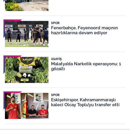
SPOR
Fenerbahçe, Feyenoord maçının
hazırlıklarına devam ediyor
ASAYIŞ
Malatya’da Narkotik operasyonu: 1
gözaltı
SPOR
Eskişehirspor, Kahramanmaraşlı
kaleci Olcay Toplu’yu transfer etti