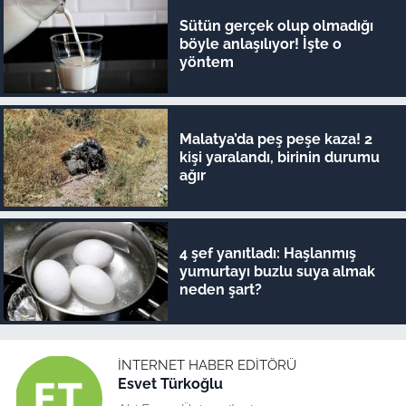
Sütün gerçek olup olmadığı
böyle anlaşılıyor! İşte o
yöntem
Malatya’da peş peşe kaza! 2
kişi yaralandı, birinin durumu
ağır
4 şef yanıtladı: Haşlanmış
yumurtayı buzlu suya almak
neden şart?
İNTERNET HABER EDITÖRÜ
Esvet Türkoğlu