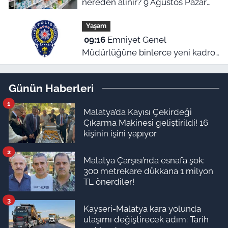
nereden alınır? 9 Ağustos Pazar
nöbetçi eczaneler
Yaşam
09:16
Emniyet Genel
Müdürlüğüne binlerce yeni kadro!
Cumhurbaşkanlığı Kararı Resmi
Gazete’de
Günün Haberleri
1
Malatya’da Kayısı Çekirdeği
Çıkarma Makinesi geliştirildi! 16
kişinin işini yapıyor
2
Malatya Çarşısı’nda esnafa şok:
300 metrekare dükkana 1 milyon
TL önerdiler!
3
Kayseri-Malatya kara yolunda
ulaşımı değiştirecek adım: Tarih