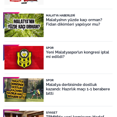
MALATYA HABERLERI
Malatya’nın yüzde kaçı orman?
Fidan dikimleri yapılıyor mu?
SPOR
Yeni Malatyaspor’un kongresi iptal
mi edildi?
SPOR
Malatya derbisinde dostluk
kazandı: Hazırlık maçı 1-1 berabere
bitti
SIYASET
TBMM’de yeni komisyon: Hedef,