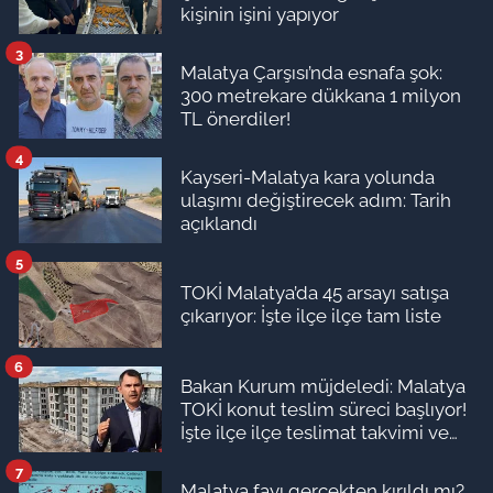
kişinin işini yapıyor
3
Malatya Çarşısı’nda esnafa şok:
300 metrekare dükkana 1 milyon
TL önerdiler!
4
Kayseri-Malatya kara yolunda
ulaşımı değiştirecek adım: Tarih
açıklandı
5
TOKİ Malatya’da 45 arsayı satışa
çıkarıyor: İşte ilçe ilçe tam liste
6
Bakan Kurum müjdeledi: Malatya
TOKİ konut teslim süreci başlıyor!
İşte ilçe ilçe teslimat takvimi ve
ödeme planı
7
Malatya fayı gerçekten kırıldı mı?