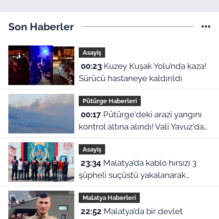
Son Haberler
Asayiş
00:23
Kuzey Kuşak Yolu’nda kaza!
Sürücü hastaneye kaldırıldı
Pütürge Haberleri
00:17
Pütürge'deki arazi yangını
kontrol altına alındı! Vali Yavuz'dan
çağrı
Asayiş
23:34
Malatya’da kablo hırsızı 3
şüpheli suçüstü yakalanarak
tutuklandı
Malatya Haberleri
22:52
Malatya’da bir devlet