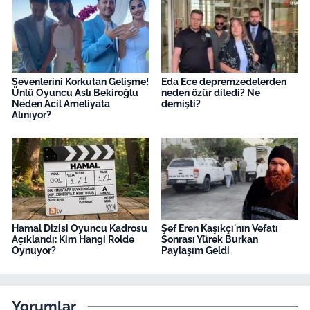
Sevenlerini Korkutan Gelişme!
Eda Ece depremzedelerden
Ünlü Oyuncu Aslı Bekiroğlu
neden özür diledi? Ne
Neden Acil Ameliyata
demişti?
Alınıyor?
Hamal Dizisi Oyuncu Kadrosu
Şef Eren Kaşıkçı'nın Vefatı
Açıklandı: Kim Hangi Rolde
Sonrası Yürek Burkan
Oynuyor?
Paylaşım Geldi
Yorumlar