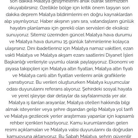
son dakika Malatya gelişmelerini anlık olarak sitemizden
okuyabilirsiniz. Özellikle bölge için kritik önem taşıyan son
dakika deprem Malatya bildirimlerini en doğru kaynaklardan
alıp yayınlıyoruz. Haber akışının yanı sıra, vatandaşların günlük
hayatını planlaması için gerekli olan servisleri de eksiksiz
sunuyoruz. Sitemiz üzerinden güncel Malatya hava durumu
ve Malatya hava durumu 15 günlük tahminlerine kolayca
ulaşırsınız. Dini ibadetleriniz için Malatya namaz vakitleri, ezan
vakti Malatya ve Malatya akşam ezanı saatlerini Diyanet İşleri
Başkanlığı verileriyle uyumlu olarak paylaşıyoruz. Ekonomi ve
piyasa takipçileri için Malatya altın fiyatları, Malatya altın fiyatı
ve Malatya canlı altın fiyatları verilerini anlık grafiklerle
yansıtıyoruz. Bu verileri oluştururken Malatya kuyumcular
odası duyurularını referans alıyoruz. Şehirdeki sosyal hayata
ve yerel işleyişe dair detaylar da sayfalarımızda yer alır.
Malatya iş ilanları arayanlar, Malatya otelleri hakkında bilgi
almak isteyenler veya şehre dışarıdan gelip Malatya yol tarifi
ve Malatya gezilecek yerler araştırması yapanlar için kapsamlı
rehber içerikleri hazırlıyoruz. Kamu kurumlarından gelen
resmi açıklamaları ve Malatya valisi duyurularını da doğrudan
kamuoyuna aktarıyoruz. Bu Sabah Malatya, şehrin güvenilir