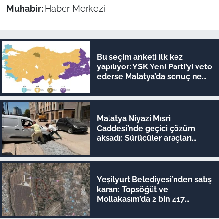
Muhabir:
Haber Merkezi
Bu seçim anketi ilk kez
yapılıyor: YSK Yeni Parti’yi veto
ederse Malatya’da sonuç ne
olur?
Malatya Niyazi Mısri
Caddesi’nde geçici çözüm
aksadı: Sürücüler araçları
iterek geçiyor!
Yeşilyurt Belediyesi’nden satış
kararı: Topsöğüt ve
Mollakasım’da 2 bin 417
metrekare ihaleye çıkıyor!