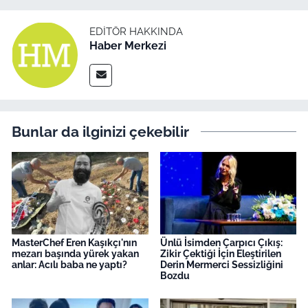
EDITÖR HAKKINDA
Haber Merkezi
Bunlar da ilginizi çekebilir
MasterChef Eren Kaşıkçı'nın
Ünlü İsimden Çarpıcı Çıkış:
mezarı başında yürek yakan
Zikir Çektiği İçin Eleştirilen
anlar: Acılı baba ne yaptı?
Derin Mermerci Sessizliğini
Bozdu