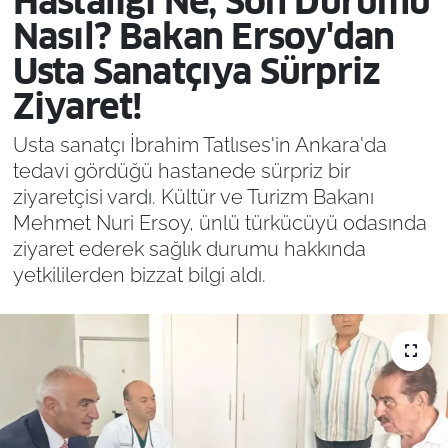
Hastalığı Ne, Son Durumu
Nasıl? Bakan Ersoy'dan
Usta Sanatçıya Sürpriz
Ziyaret!
Usta sanatçı İbrahim Tatlıses'in Ankara'da
tedavi gördüğü hastanede sürpriz bir
ziyaretçisi vardı. Kültür ve Turizm Bakanı
Mehmet Nuri Ersoy, ünlü türkücüyü odasında
ziyaret ederek sağlık durumu hakkında
yetkililerden bizzat bilgi aldı.