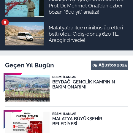
Prof. Dr. Mehmet Önal’dan ezber
bozan "600 yıl" analizi!
8
Malatya’da ilçe minibüs ücretleri
belli oldu: Gidiş-dönüş 620 TL,
Arapgir zirvede!
Geçen Yıl Bugün
05 Ağustos 2025
RESMI İLANLAR
BEYDAĞI GENÇLİK KAMPININ
BAKIM ONARIMI
RESMI İLANLAR
MALATYA BÜYÜKŞEHİR
BELEDİYESİ