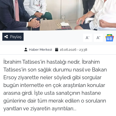
Paylaş
-
+
A
A
Haber Merkezi
16.06.2026 - 23:38
İbrahim Tatlıses'in hastalığı nedir, İbrahim
Tatlıses'in son sağlık durumu nasıl ve Bakan
Ersoy ziyarette neler söyledi gibi sorgular
bugün internette en çok araştırılan konular
arasına girdi. İşte usta sanatçının hastane
günlerine dair tüm merak edilen o soruların
yanıtları ve ziyaretin ayrıntıları...