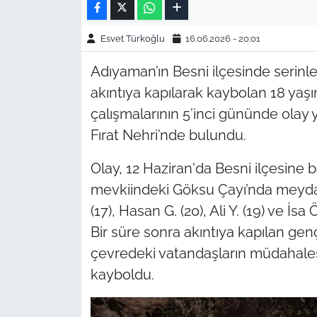
Esvet Türkoğlu
16.06.2026 - 20:01
Adıyaman’ın Besni ilçesinde serinl
akıntıya kapılarak kaybolan 18 yaş
çalışmalarının 5’inci gününde olay 
Fırat Nehri’nde bulundu.
Olay, 12 Haziran'da Besni ilçesine ba
mevkiindeki Göksu Çayı’nda meydana
(17), Hasan G. (20), Ali Y. (19) ve İs
Bir süre sonra akıntıya kapılan genç
çevredeki vatandaşların müdahalesi
kayboldu.