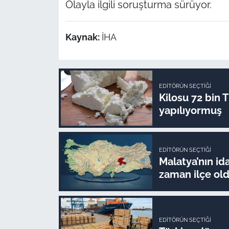
Olayla ilgili soruşturma sürüyor.
Kaynak:
İHA
EDITÖRÜN SEÇTIĞI
Kilosu 72 bin 
yapılıyormuş
EDITÖRÜN SEÇTIĞI
Malatya’nın ida
zaman ilçe ol
EDITÖRÜN SEÇTIĞI