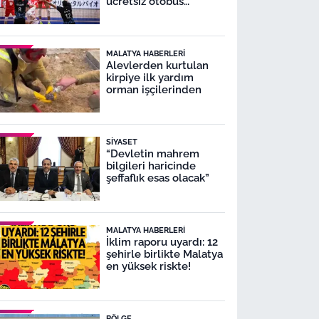
ücretsiz otobüs
seferleri yapacak
MALATYA HABERLERI
Alevlerden kurtulan
kirpiye ilk yardım
orman işçilerinden
SIYASET
“Devletin mahrem
bilgileri haricinde
şeffaflık esas olacak”
MALATYA HABERLERI
İklim raporu uyardı: 12
şehirle birlikte Malatya
en yüksek riskte!
BÖLGE