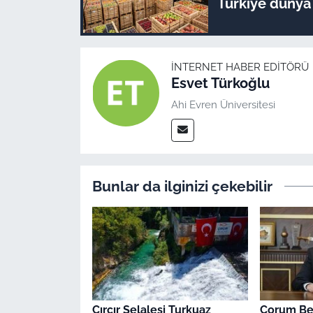
Türkiye dünya l
İNTERNET HABER EDITÖRÜ
Esvet Türkoğlu
Ahi Evren Üniversitesi
Bunlar da ilginizi çekebilir
Çırçır Şelalesi Turkuaz
Çorum Be