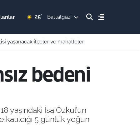
°
25
lanlar
Battalgazi
tisi yaşanacak ilçeler ve mahalleler
nsız bedeni
18 yaşındaki İsa Özkul’un
 katıldığı 5 günlük yoğun