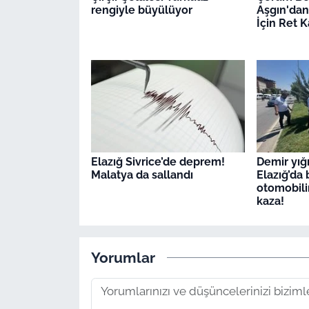
rengiyle büyülüyor
Aşgın'dan
İçin Ret K
Elazığ Sivrice’de deprem!
Demir yığ
Malatya da sallandı
Elazığ’da 
otomobilin
kaza!
Yorumlar