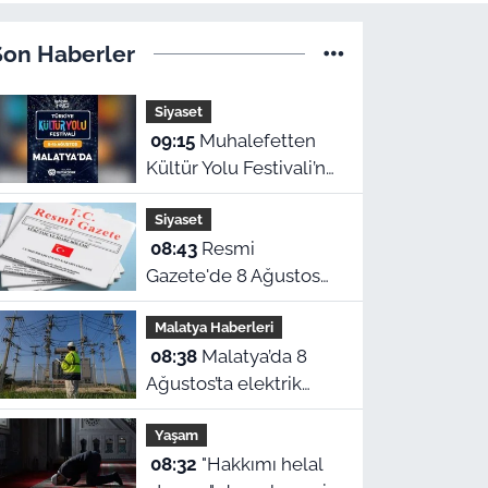
Son Haberler
Siyaset
09:15
Muhalefetten
Kültür Yolu Festivali’ne
eleştiri
Siyaset
08:43
Resmi
Gazete'de 8 Ağustos
yayımlanan kararlar
Malatya Haberleri
belli oldu
08:38
Malatya’da 8
Ağustos’ta elektrik
kesintisi yaşanacak
Yaşam
ilçeler ve mahalleler
08:32
"Hakkımı helal