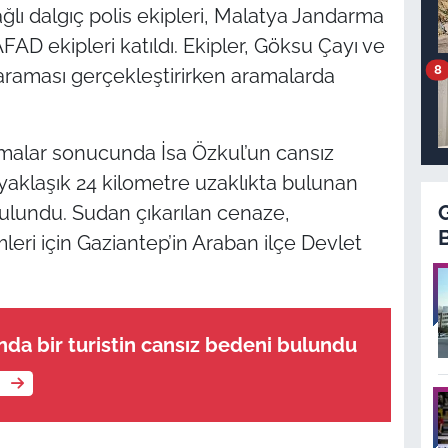
lı dalgıç polis ekipleri, Malatya Jandarma
FAD ekipleri katıldı. Ekipler, Göksu Çayı ve
8
 taraması gerçekleştirirken aramalarda
ışmalar sonucunda İsa Özkul’un cansız
yaklaşık 24 kilometre uzaklıkta bulunan
bulundu. Sudan çıkarılan cenaze,
leri için Gaziantep’in Araban ilçe Devlet
da bir turistin cansız bedeni bulundu
e