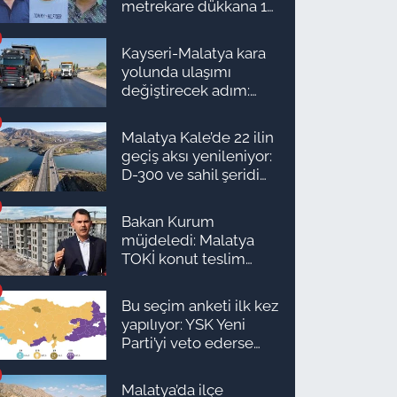
metrekare dükkana 1
milyon TL önerdiler!
Kayseri-Malatya kara
yolunda ulaşımı
değiştirecek adım:
Tarih açıklandı
Malatya Kale’de 22 ilin
geçiş aksı yenileniyor:
D-300 ve sahil şeridi
için düğmeye basıldı!
Bakan Kurum
müjdeledi: Malatya
TOKİ konut teslim
süreci başlıyor! İşte
ilçe ilçe teslimat
Bu seçim anketi ilk kez
takvimi ve ödeme
yapılıyor: YSK Yeni
planı
Parti’yi veto ederse
Malatya’da sonuç ne
olur?
Malatya’da ilçe