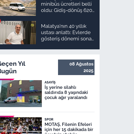
minibüs ücretleri belli
oldu: Gidiş-dönüş 620
TL, Arapgir zirvede!
Malatya'nın 40 yıllık
ustası anlattı: Evlerde
gösteriş dönemi sona
erdi
Geçen Yıl
08 Ağustos
Bugün
2025
ASAYIŞ
İş yerine silahlı
saldırıda 8 yaşındaki
çocuk ağır yaralandı
SPOR
MOTAŞ, Filenin Efeleri
için her 15 dakikada bir