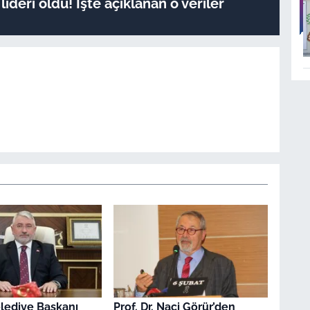
ideri oldu! İşte açıklanan o veriler
lediye Başkanı
Prof. Dr. Naci Görür’den