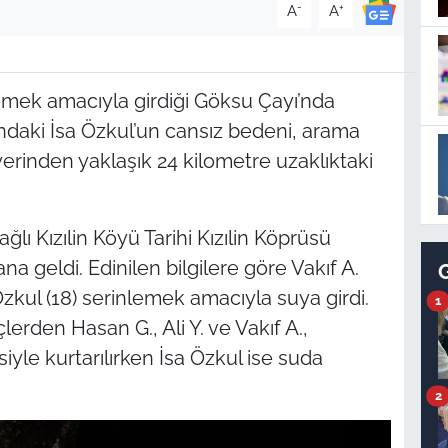
-
+
A
A
emek amacıyla girdiği Göksu Çayı’nda
ındaki İsa Özkul’un cansız bedeni, arama
yerinden yaklaşık 24 kilometre uzaklıktaki
ğlı Kızılin Köyü Tarihi Kızılin Köprüsü
 geldi. Edinilen bilgilere göre Vakıf A.
a Özkul (18) serinlemek amacıyla suya girdi.
1
lerden Hasan G., Ali Y. ve Vakıf A.,
yle kurtarılırken İsa Özkul ise suda
2