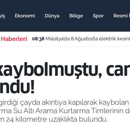
iş
Ekonomi
Dünya
Bölge
Spor
Resmi İ
 Haberleri
08:38
Malatya’da 8 Ağustos’ta elektrik kesin
kaybolmuştu, ca
undu!
irdiği çayda akıntıya kapılarak kaybolan 
ma Su Altı Arama Kurtarma Timlerinin de
n 24 kilometre uzaklıkta bulundu.