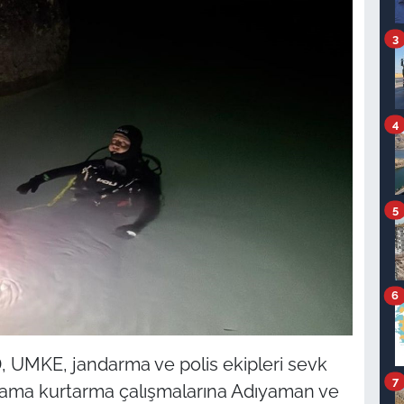
3
4
5
6
, UMKE, jandarma ve polis ekipleri sevk
7
 arama kurtarma çalışmalarına Adıyaman ve