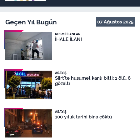
Geçen Yıl Bugün
07 Ağustos 2025
RESMI İLANLAR
İHALE İLANI
ASAYIŞ
Siirt'te husumet kanlı bitti: 1 ölü, 6
gözaltı
ASAYIŞ
100 yıllık tarihi bina çöktü