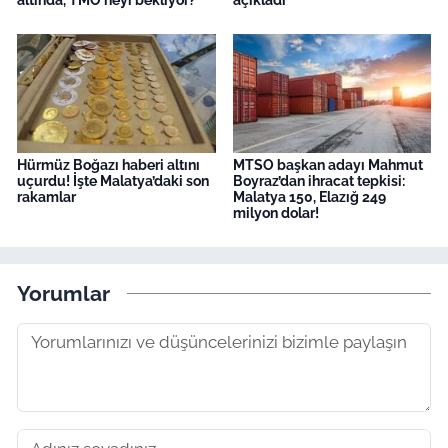
altında, TMO neyi bekliyor?”
açıkladı
Hürmüz Boğazı haberi altını
MTSO başkan adayı Mahmut
uçurdu! İşte Malatya’daki son
Boyraz’dan ihracat tepkisi:
rakamlar
Malatya 150, Elazığ 249
milyon dolar!
Yorumlar