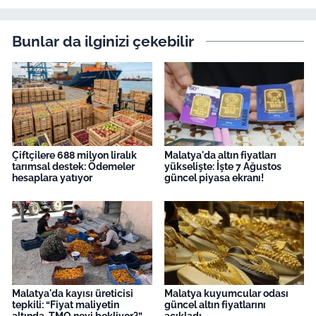
Bunlar da ilginizi çekebilir
Çiftçilere 688 milyon liralık
Malatya'da altın fiyatları
tarımsal destek: Ödemeler
yükselişte: İşte 7 Ağustos
hesaplara yatıyor
güncel piyasa ekranı!
Malatya'da kayısı üreticisi
Malatya kuyumcular odası
tepkili: “Fiyat maliyetin
güncel altın fiyatlarını