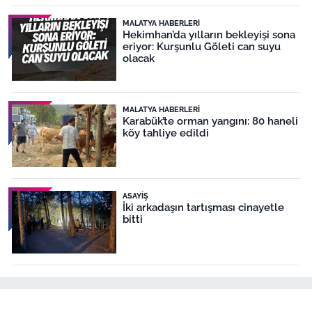
MALATYA HABERLERI
Hekimhan’da yılların bekleyişi sona
eriyor: Kurşunlu Göleti can suyu
olacak
MALATYA HABERLERI
Karabük’te orman yangını: 80 haneli
köy tahliye edildi
ASAYIŞ
İki arkadaşın tartışması cinayetle
bitti