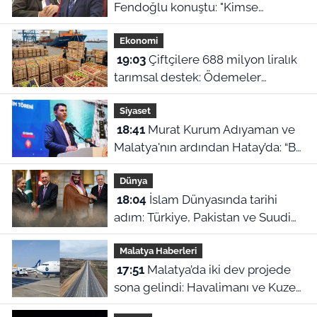
Fendoğlu konuştu: "Kimse
kimseye kefil olamaz"
Ekonomi
19:03
Çiftçilere 688 milyon liralık
tarımsal destek: Ödemeler
hesaplara yatıyor
Siyaset
18:41
Murat Kurum Adıyaman ve
Malatya'nın ardından Hatay’da: “Bu
işler ahbap çavuş ilişkisiyle
Dünya
yürümez”
18:04
İslam Dünyasında tarihi
adım: Türkiye, Pakistan ve Suudi
Arabistan'dan Ortak Savunma
Malatya Haberleri
Anlaşması!
17:51
Malatya’da iki dev projede
sona gelindi: Havalimanı ve Kuzey
Çevre Yolu için açılış tarihleri ilan