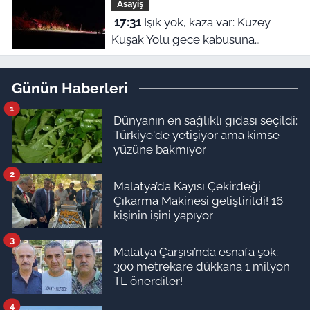
Asayiş
edildi
17:31
Işık yok, kaza var: Kuzey
Kuşak Yolu gece kabusuna
dönüştü!
Günün Haberleri
1
Dünyanın en sağlıklı gıdası seçildi:
Türkiye'de yetişiyor ama kimse
yüzüne bakmıyor
2
Malatya’da Kayısı Çekirdeği
Çıkarma Makinesi geliştirildi! 16
kişinin işini yapıyor
3
Malatya Çarşısı’nda esnafa şok:
300 metrekare dükkana 1 milyon
TL önerdiler!
4