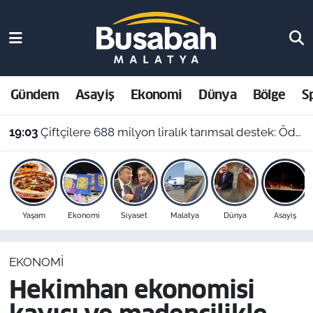
Gündem
Malatya Nöbetçi Eczaneler
Asayiş
Malatya Hava Durumu
Gündem
Asayiş
Ekonomi
Dünya
Bölge
S
Ekonomi
Malatya Namaz Vakitleri
19:03
Çiftçilere 688 milyon liralık tarımsal destek: Ödemeler hesaplara yatıyor
Dünya
Malatya Trafik Yoğunluk Haritası
Bölge
Süper Lig Puan Durumu ve Fikstür
Yaşam
Ekonomi
Siyaset
Malatya
Dünya
Asayiş
Spor
Tüm Manşetler
EKONOMI
Resmi İlanlar
Son Dakika Haberleri
Hekimhan ekonomisi
Haber Arşivi