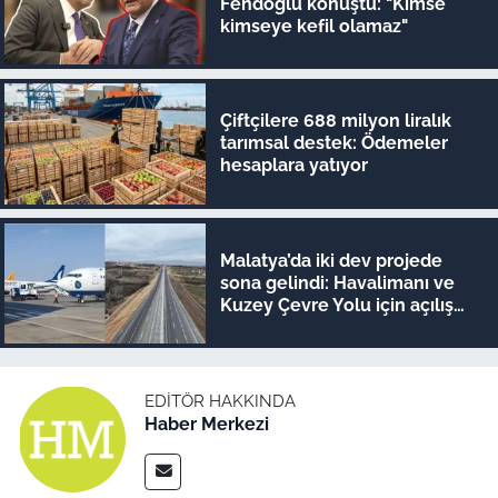
Fendoğlu konuştu: "Kimse
kimseye kefil olamaz"
Çiftçilere 688 milyon liralık
tarımsal destek: Ödemeler
hesaplara yatıyor
Malatya’da iki dev projede
sona gelindi: Havalimanı ve
Kuzey Çevre Yolu için açılış
tarihleri ilan edildi
EDITÖR HAKKINDA
Haber Merkezi