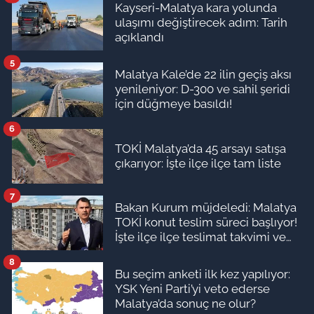
Kayseri-Malatya kara yolunda
ulaşımı değiştirecek adım: Tarih
açıklandı
5
Malatya Kale’de 22 ilin geçiş aksı
yenileniyor: D-300 ve sahil şeridi
için düğmeye basıldı!
6
TOKİ Malatya’da 45 arsayı satışa
çıkarıyor: İşte ilçe ilçe tam liste
7
Bakan Kurum müjdeledi: Malatya
TOKİ konut teslim süreci başlıyor!
İşte ilçe ilçe teslimat takvimi ve
ödeme planı
8
Bu seçim anketi ilk kez yapılıyor:
YSK Yeni Parti’yi veto ederse
Malatya’da sonuç ne olur?