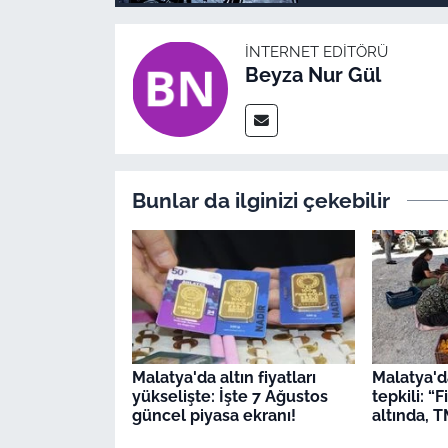
İNTERNET EDITÖRÜ
Beyza Nur Gül
Bunlar da ilginizi çekebilir
Malatya'da altın fiyatları
Malatya'da
yükselişte: İşte 7 Ağustos
tepkili: “
güncel piyasa ekranı!
altında, 