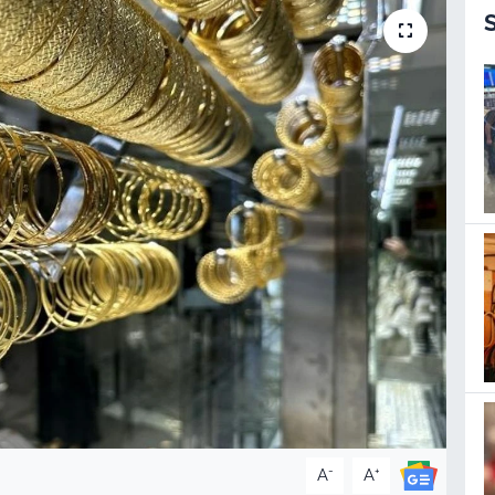
-
+
A
A