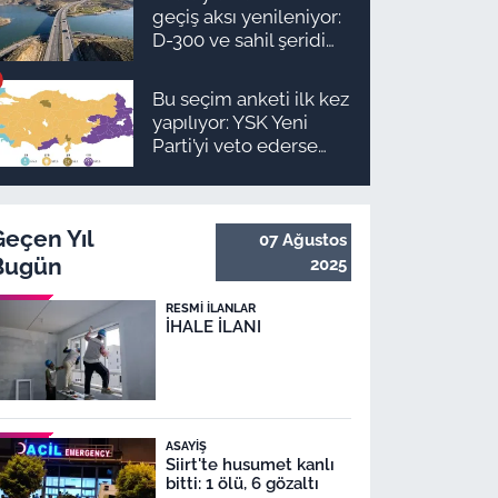
takvimi ve ödeme
geçiş aksı yenileniyor:
planı
D-300 ve sahil şeridi
için düğmeye basıldı!
Bu seçim anketi ilk kez
yapılıyor: YSK Yeni
Parti’yi veto ederse
Malatya’da sonuç ne
olur?
Geçen Yıl
07 Ağustos
Bugün
2025
RESMI İLANLAR
İHALE İLANI
ASAYIŞ
Siirt'te husumet kanlı
bitti: 1 ölü, 6 gözaltı