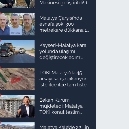
Makinesi geliştirildi! 16
Resmi Gazete: Kritik
kişinin işini yapıyor
kararlar ve yeni
Malatya Çarşısı’nda
yönetmelikler
esnafa şok: 300
yürürlükte
metrekare dükkana 1
milyon TL önerdiler!
Kayseri-Malatya kara
yolunda ulaşımı
değiştirecek adım:
Tarih açıklandı
TOKİ Malatya’da 45
arsayı satışa çıkarıyor:
İşte ilçe ilçe tam liste
Bakan Kurum
müjdeledi: Malatya
TOKİ konut teslim
süreci başlıyor! İşte
ilçe ilçe teslimat
Malatya Kale’de 22 ilin