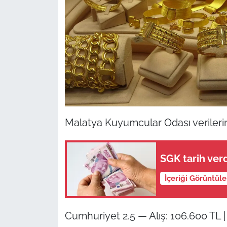
Malatya Kuyumcular Odası verilerine
SGK tarih verd
İçeriği Görüntül
Cumhuriyet 2.5 — Alış: 106.600 TL | 