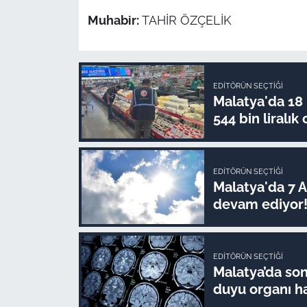
Muhabir:
TAHİR ÖZÇELİK
EDITÖRÜN SEÇTIĞI
Malatya'da 18
544 bin liralık 
EDITÖRÜN SEÇTIĞI
Malatya'da 7 
devam ediyor
EDITÖRÜN SEÇTIĞI
Malatya’da son 
duyu organı ha