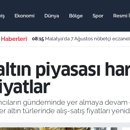
iş
Ekonomi
Dünya
Bölge
Spor
Resmi İ
 Haberleri
08:15
Malatya'da 7 Ağustos nöbetçi eczanele
ltın piyasası ha
iyatlar
tırımcıların gündeminde yer almaya devam 
r altın türlerinde alış-satış fiyatları yeni