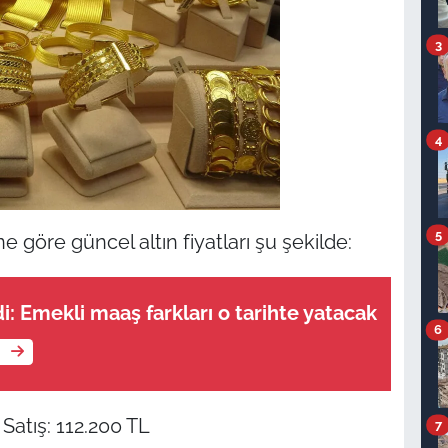
3
4
5
 göre güncel altın fiyatları şu şekilde:
i: Emekli maaş farkları o tarihte yatacak
6
e
Satış: 112.200 TL
7