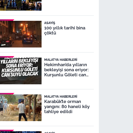
ASAYIŞ
100 yıllık tarihi bina
çöktü
MALATYA HABERLERI
Hekimhan’da yılların
bekleyişi sona eriyor:
Kurşunlu Göleti can
suyu olacak
MALATYA HABERLERI
Karabük’te orman
yangını: 80 haneli köy
tahliye edildi