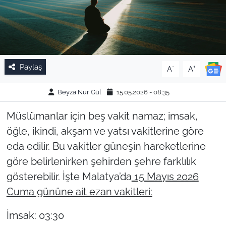
Paylaş
-
+
A
A
Beyza Nur Gül
15.05.2026 - 08:35
Müslümanlar için beş vakit namaz; imsak,
öğle, ikindi, akşam ve yatsı vakitlerine göre
eda edilir. Bu vakitler güneşin hareketlerine
göre belirlenirken şehirden şehre farklılık
gösterebilir. İşte Malatya’da
15 Mayıs 2026
Cuma gününe ait ezan vakitleri:
İmsak: 03:30