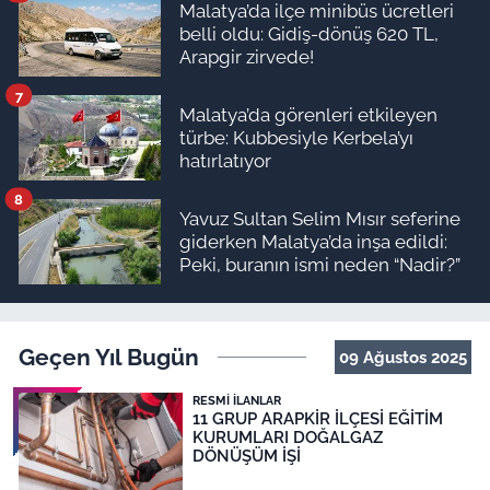
Malatya’da ilçe minibüs ücretleri
belli oldu: Gidiş-dönüş 620 TL,
Arapgir zirvede!
7
Malatya’da görenleri etkileyen
türbe: Kubbesiyle Kerbela’yı
hatırlatıyor
8
Yavuz Sultan Selim Mısır seferine
giderken Malatya’da inşa edildi:
Peki, buranın ismi neden “Nadir?”
Geçen Yıl Bugün
09 Ağustos 2025
RESMI İLANLAR
11 GRUP ARAPKİR İLÇESİ EĞİTİM
KURUMLARI DOĞALGAZ
DÖNÜŞÜM İŞİ