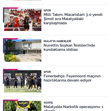
SPOR
Milli Takım, Macaristan’ı 3-0 yendi:
Şimdi sıra Malatya’daki
karşılaşmada
MALATYA HABERLERI
Nurettin Soykan Tesisleri’nde
kundaklama iddiası
SPOR
Fenerbahçe, Feyenoord maçının
hazırlıklarına devam ediyor
ASAYIŞ
Malatya’da Narkotik operasyonu: 1
gözaltı