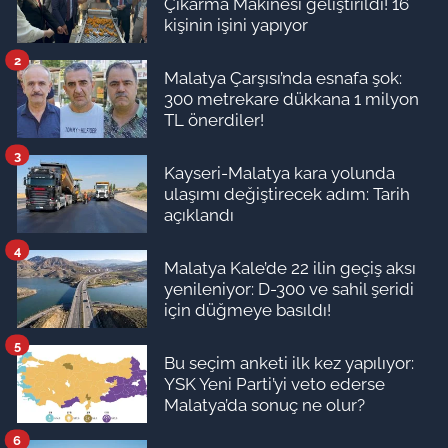
Çıkarma Makinesi geliştirildi! 16
kişinin işini yapıyor
2
Malatya Çarşısı’nda esnafa şok:
300 metrekare dükkana 1 milyon
TL önerdiler!
3
Kayseri-Malatya kara yolunda
ulaşımı değiştirecek adım: Tarih
açıklandı
4
Malatya Kale’de 22 ilin geçiş aksı
yenileniyor: D-300 ve sahil şeridi
için düğmeye basıldı!
5
Bu seçim anketi ilk kez yapılıyor:
YSK Yeni Parti’yi veto ederse
Malatya’da sonuç ne olur?
6