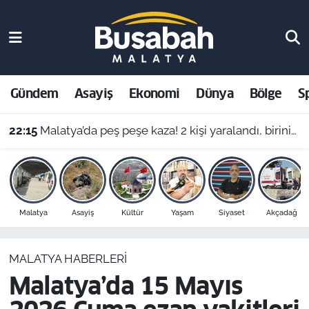
Gündem
Malatya Nöbetçi Eczaneler
Asayiş
Malatya Hava Durumu
Gündem
Asayiş
Ekonomi
Dünya
Bölge
S
Ekonomi
Malatya Namaz Vakitleri
22:15
Malatya’da peş peşe kaza! 2 kişi yaralandı, birinin durumu ağır
Dünya
Malatya Trafik Yoğunluk Haritası
Bölge
Süper Lig Puan Durumu ve Fikstür
Malatya
Asayiş
Kültür
Yaşam
Siyaset
Akçadağ
Spor
Tüm Manşetler
MALATYA HABERLERI
Resmi İlanlar
Son Dakika Haberleri
Malatya’da 15 Mayıs
Haber Arşivi