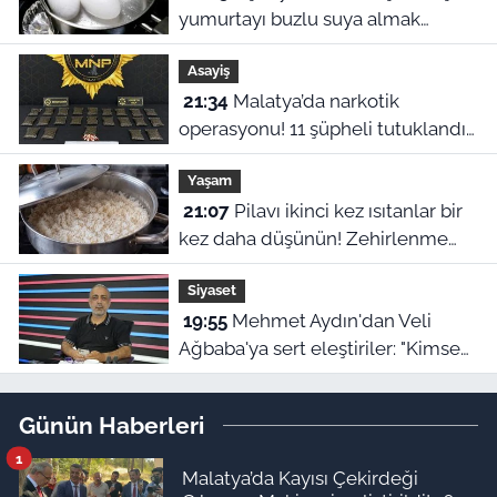
yumurtayı buzlu suya almak
neden şart?
Asayiş
21:34
Malatya’da narkotik
operasyonu! 11 şüpheli tutuklandı,
uyuşturucu stoku ele geçirildi
Yaşam
21:07
Pilavı ikinci kez ısıtanlar bir
kez daha düşünün! Zehirlenme
riski var
Siyaset
19:55
Mehmet Aydın'dan Veli
Ağbaba'ya sert eleştiriler: "Kimse
hukukun üzerinde değil"
Günün Haberleri
1
Malatya’da Kayısı Çekirdeği