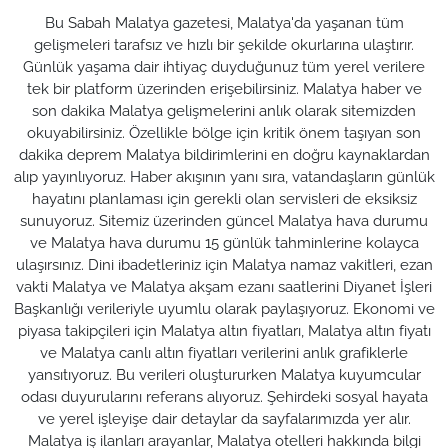
Bu Sabah Malatya gazetesi, Malatya'da yaşanan tüm
gelişmeleri tarafsız ve hızlı bir şekilde okurlarına ulaştırır.
Günlük yaşama dair ihtiyaç duyduğunuz tüm yerel verilere
tek bir platform üzerinden erişebilirsiniz. Malatya haber ve
son dakika Malatya gelişmelerini anlık olarak sitemizden
okuyabilirsiniz. Özellikle bölge için kritik önem taşıyan son
dakika deprem Malatya bildirimlerini en doğru kaynaklardan
alıp yayınlıyoruz. Haber akışının yanı sıra, vatandaşların günlük
hayatını planlaması için gerekli olan servisleri de eksiksiz
sunuyoruz. Sitemiz üzerinden güncel Malatya hava durumu
ve Malatya hava durumu 15 günlük tahminlerine kolayca
ulaşırsınız. Dini ibadetleriniz için Malatya namaz vakitleri, ezan
vakti Malatya ve Malatya akşam ezanı saatlerini Diyanet İşleri
Başkanlığı verileriyle uyumlu olarak paylaşıyoruz. Ekonomi ve
piyasa takipçileri için Malatya altın fiyatları, Malatya altın fiyatı
ve Malatya canlı altın fiyatları verilerini anlık grafiklerle
yansıtıyoruz. Bu verileri oluştururken Malatya kuyumcular
odası duyurularını referans alıyoruz. Şehirdeki sosyal hayata
ve yerel işleyişe dair detaylar da sayfalarımızda yer alır.
Malatya iş ilanları arayanlar, Malatya otelleri hakkında bilgi