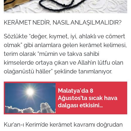
KERÂMET NEDİR, NASIL ANLAŞILMALIDIR?
Sözlükte “değer, kıymet, iyi, ahlaklı ve cömert
olmak” gibi anlamlara gelen kerâmet kelimesi,
terim olarak “mümin ve takva sahibi
kimselerde ortaya çıkan ve Allah’ın lütfu olan
olağanüstü hâller” şeklinde tanımlanıyor.
Malatya'da 8
Ağustos’ta sıcak hava
dalgası etkisini
sürdürüyor
Kur’an-ı Kerim’de kerâmet kavramı doğrudan