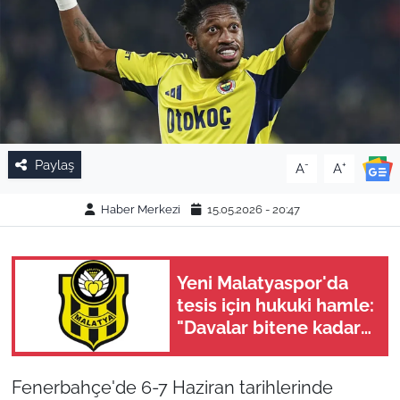
Paylaş
-
+
A
A
Haber Merkezi
15.05.2026 - 20:47
Yeni Malatyaspor'da
tesis için hukuki hamle:
"Davalar bitene kadar
görevdeyiz"
Fenerbahçe'de 6-7 Haziran tarihlerinde