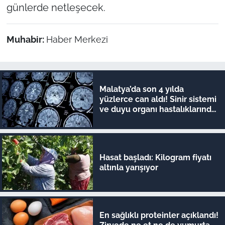
günlerde netleşecek.
Muhabir:
Haber Merkezi
Malatya’da son 4 yılda
yüzlerce can aldı! Sinir sistemi
ve duyu organı hastalıklarında
şok veriler
Hasat başladı: Kilogram fiyatı
altınla yarışıyor
En sağlıklı proteinler açıklandı!