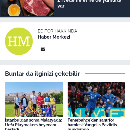
Zirvede ne et ne de yumurta
var
EDITÖR HAKKINDA
Haber Merkezi
Bunlar da ilginizi çekebilir
İstanbul’dan sonra Malatya’da:
Fenerbahçe'den santrfor
Uefa Playmakers heyecanı
hamlesi: Vangelis Pavlidis
başladı
gündemde