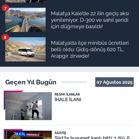
ödeme planı
7
Malatya Kale’de 22 ilin geçiş aksı
yenileniyor: D-300 ve sahil şeridi
için düğmeye basıldı!
8
Malatya’da ilçe minibüs ücretleri
belli oldu: Gidiş-dönüş 620 TL,
Arapgir zirvede!
Geçen Yıl Bugün
07 Ağustos 2025
RESMI İLANLAR
İHALE İLANI
ASAYIŞ
Siirt'te husumet kanlı bitti: 1 ölü, 6