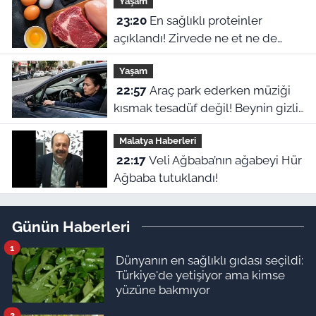
Yaşam
23:20
En sağlıklı proteinler
açıklandı! Zirvede ne et ne de
yumurta var
Yaşam
22:57
Araç park ederken müziği
kısmak tesadüf değil! Beynin gizli
refleksiymiş
Malatya Haberleri
22:17
Veli Ağbaba’nın ağabeyi Hür
Ağbaba tutuklandı!
Günün Haberleri
1
Dünyanın en sağlıklı gıdası seçildi:
Türkiye'de yetişiyor ama kimse
yüzüne bakmıyor
2