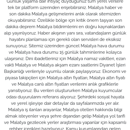
Günlük yaşama dair ihtiyaç duyduğunuz tüm yerel verilere
tek bir platform üzerinden erişebilirsiniz. Malatya haber ve
son dakika Malatya gelişmelerini anlık olarak sitemizden
okuyabilirsiniz. Özellikle bölge için kritik önem taşıyan son
dakika deprem Malatya bildirimlerini en doğru kaynaklardan
alıp yayınlıyoruz. Haber akışının yanı sıra, vatandaşların günlük
hayatını planlaması için gerekli olan servisleri de eksiksiz
sunuyoruz. Sitemiz üzerinden güncel Malatya hava durumu
ve Malatya hava durumu 15 günlük tahminlerine kolayca
ulaşırsınız. Dini ibadetleriniz için Malatya namaz vakitleri, ezan
vakti Malatya ve Malatya akşam ezanı saatlerini Diyanet İşleri
Başkanlığı verileriyle uyumlu olarak paylaşıyoruz. Ekonomi ve
piyasa takipçileri için Malatya altın fiyatları, Malatya altın fiyatı
ve Malatya canlı altın fiyatları verilerini anlık grafiklerle
yansıtıyoruz. Bu verileri oluştururken Malatya kuyumcular
odası duyurularını referans alıyoruz. Şehirdeki sosyal hayata
ve yerel işleyişe dair detaylar da sayfalarımızda yer alır.
Malatya iş ilanları arayanlar, Malatya otelleri hakkında bilgi
almak isteyenler veya şehre dışarıdan gelip Malatya yol tarifi
ve Malatya gezilecek yerler araştırması yapanlar için kapsamlı
rehber içerikleri hazırlıyoruz. Kamu kurumlarından gelen