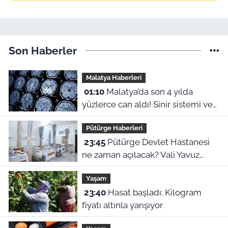
Son Haberler
Malatya Haberleri
01:10
Malatya’da son 4 yılda
yüzlerce can aldı! Sinir sistemi ve
duyu organı hastalıklarında şok
Pütürge Haberleri
veriler
23:45
Pütürge Devlet Hastanesi
ne zaman açılacak? Vali Yavuz
açıkladı
Yaşam
23:40
Hasat başladı: Kilogram
fiyatı altınla yarışıyor