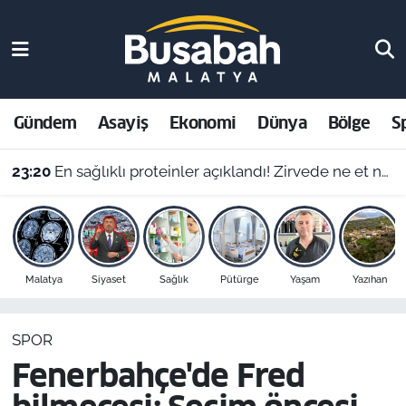
Gündem
Malatya Nöbetçi Eczaneler
Asayiş
Malatya Hava Durumu
Gündem
Asayiş
Ekonomi
Dünya
Bölge
S
Ekonomi
Malatya Namaz Vakitleri
23:20
En sağlıklı proteinler açıklandı! Zirvede ne et ne de yumurta var
Dünya
Malatya Trafik Yoğunluk Haritası
Bölge
Süper Lig Puan Durumu ve Fikstür
Malatya
Siyaset
Sağlık
Pütürge
Yaşam
Yazıhan
Spor
Tüm Manşetler
SPOR
Resmi İlanlar
Son Dakika Haberleri
Fenerbahçe'de Fred
Haber Arşivi