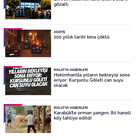
gözaltı
ASAYIŞ
100 yıllık tarihi bina çöktü
MALATYA HABERLERI
Hekimhan’da yılların bekleyişi sona
eriyor: Kurşunlu Göleti can suyu
olacak
MALATYA HABERLERI
Karabük’te orman yangını: 80 haneli
köy tahliye edildi