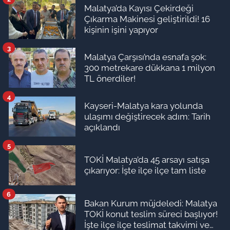
Malatya’da Kayısı Çekirdeği
Çıkarma Makinesi geliştirildi! 16
kişinin işini yapıyor
3
Malatya Çarşısı’nda esnafa şok:
300 metrekare dükkana 1 milyon
TL önerdiler!
4
Kayseri-Malatya kara yolunda
ulaşımı değiştirecek adım: Tarih
açıklandı
5
TOKİ Malatya’da 45 arsayı satışa
çıkarıyor: İşte ilçe ilçe tam liste
6
Bakan Kurum müjdeledi: Malatya
TOKİ konut teslim süreci başlıyor!
İşte ilçe ilçe teslimat takvimi ve