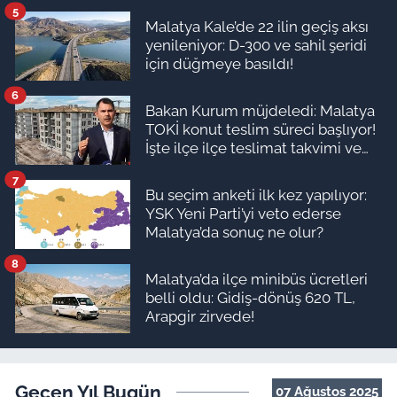
5
Malatya Kale’de 22 ilin geçiş aksı
yenileniyor: D-300 ve sahil şeridi
için düğmeye basıldı!
6
Bakan Kurum müjdeledi: Malatya
TOKİ konut teslim süreci başlıyor!
İşte ilçe ilçe teslimat takvimi ve
ödeme planı
7
Bu seçim anketi ilk kez yapılıyor:
YSK Yeni Parti’yi veto ederse
Malatya’da sonuç ne olur?
8
Malatya’da ilçe minibüs ücretleri
belli oldu: Gidiş-dönüş 620 TL,
Arapgir zirvede!
Geçen Yıl Bugün
07 Ağustos 2025