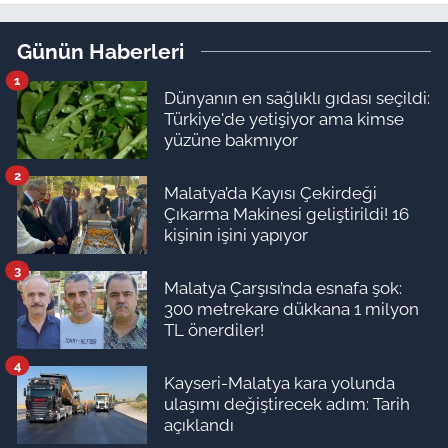
Yarışı kortejle başladı
Günün Haberleri
1
Dünyanın en sağlıklı gıdası seçildi:
Türkiye'de yetişiyor ama kimse
yüzüne bakmıyor
2
Malatya’da Kayısı Çekirdeği
Çıkarma Makinesi geliştirildi! 16
kişinin işini yapıyor
3
Malatya Çarşısı’nda esnafa şok:
300 metrekare dükkana 1 milyon
TL önerdiler!
4
Kayseri-Malatya kara yolunda
ulaşımı değiştirecek adım: Tarih
açıklandı