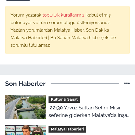
Yorum yazarak
topluluk kurallarımızı
kabul etmiş
bulunuyor ve tüm sorumluluğu üstleniyorsunuz.
Yazılan yorumlardan Malatya Haber, Son Dakika
Malatya Haberleri | Bu Sabah Malatya hiçbir şekilde
sorumlu tutulamaz.
Son Haberler
Kültür & Sanat
22:30
Yavuz Sultan Selim Mısır
seferine giderken Malatya’da inşa
edildi: Peki, buranın ismi neden
Malatya Haberleri
“Nadir?”