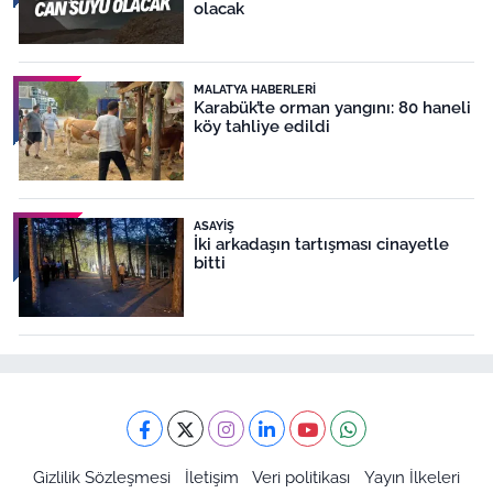
olacak
MALATYA HABERLERI
Karabük’te orman yangını: 80 haneli
köy tahliye edildi
ASAYIŞ
İki arkadaşın tartışması cinayetle
bitti
Gizlilik Sözleşmesi
İletişim
Veri politikası
Yayın İlkeleri