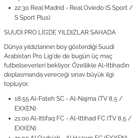
22:30 Real Madrid - Real Oviedo (S Sport /
S Sport Plus)
SUUDİ PRO LİG’DE YILDIZLAR SAHADA
Dünya yıldızlarının boy gösterdiği Suudi
Arabistan Pro Lig'de de bugün üç maç
futbolseverleri bekliyor. Özellikle Al-Ittihad’ın
deplasmanda vereceği sınav büyük ilgi
topluyor.
18:55 Al-Fateh SC - Al-Najma (TV 8,5 /
EXXEN)
21:00 Al-Ittifaq FC - Al-Ittihad FC (TV 8,5 /
EXXEN)
21:00 Al Qadsiah - Al Hazem FC (EXXEN)