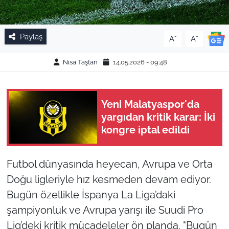
Paylaş
-
+
A
A
Nisa Taştan
14.05.2026 - 09:48
Yeni Malatyaspor'da
yargıdan kritik karar: İki
kongre iptal edildi
Futbol dünyasında heyecan, Avrupa ve Orta
Doğu ligleriyle hız kesmeden devam ediyor.
Bugün özellikle İspanya La Liga’daki
şampiyonluk ve Avrupa yarışı ile Suudi Pro
Lig’deki kritik mücadeleler ön planda. "Bugün