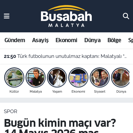
Gündem
Malatya Nöbetçi Eczaneler
Asayiş
Malatya Hava Durumu
Gündem
Asayiş
Ekonomi
Dünya
Bölge
S
Ekonomi
Malatya Namaz Vakitleri
21:50
Türk futbolunun unutulmaz kaptanı: Malatyalı “Cengaver” Bülent Korkmaz’ın ilham veren hikayesi
Dünya
Malatya Trafik Yoğunluk Haritası
Bölge
Süper Lig Puan Durumu ve Fikstür
Kültür
Malatya
Yaşam
Ekonomi
Siyaset
Dünya
Spor
Tüm Manşetler
SPOR
Resmi İlanlar
Son Dakika Haberleri
Bugün kimin maçı var?
Haber Arşivi