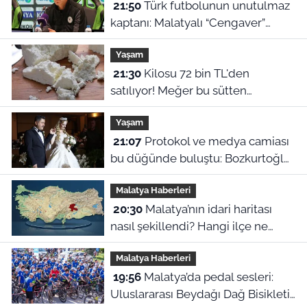
21:50
Türk futbolunun unutulmaz
kaptanı: Malatyalı “Cengaver”
Bülent Korkmaz’ın ilham veren
Yaşam
hikayesi
21:30
Kilosu 72 bin TL'den
satılıyor! Meğer bu sütten
yapılıyormuş
Yaşam
21:07
Protokol ve medya camiası
bu düğünde buluştu: Bozkurtoğlu
ailesinin mutlu günü
Malatya Haberleri
20:30
Malatya’nın idari haritası
nasıl şekillendi? Hangi ilçe ne
zaman ilçe oldu?
Malatya Haberleri
19:56
Malatya’da pedal sesleri:
Uluslararası Beydağı Dağ Bisikleti