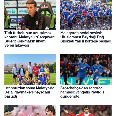
Türk futbolunun unutulmaz
Malatya’da pedal sesleri:
kaptanı: Malatyalı “Cengaver”
Uluslararası Beydağı Dağ
Bülent Korkmaz’ın ilham
Bisikleti Yarışı kortejle başladı
veren hikayesi
İstanbul’dan sonra Malatya’da:
Fenerbahçe'den santrfor
Uefa Playmakers heyecanı
hamlesi: Vangelis Pavlidis
başladı
gündemde