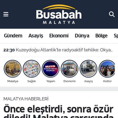
Gündem
Malatya Nöbetçi Eczaneler
Asayiş
Malatya Hava Durumu
Gündem
Asayiş
Ekonomi
Dünya
Bölge
S
Ekonomi
Malatya Namaz Vakitleri
22:30
Kuzeydoğu Atlantik'te radyoaktif tehlike: Okyanus dibindeki 200 bin atık varili parçalanıyor
Dünya
Malatya Trafik Yoğunluk Haritası
Bölge
Süper Lig Puan Durumu ve Fikstür
Malatya
Sağlık
Yaşam
Ekonomi
Asayiş
Kültür
Spor
Tüm Manşetler
MALATYA HABERLERI
Resmi İlanlar
Son Dakika Haberleri
Önce eleştirdi, sonra özür
Haber Arşivi