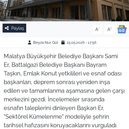
Paylaş
-
+
A
A
Beyza Nur Gül
15.05.2026 - 17:56
Malatya Büyükşehir Belediye Başkanı Sami
Er, Battalgazi Belediye Başkanı Bayram
Taşkın, Emlak Konut yetkilileri ve esnaf odası
başkanları, deprem sonrası yeniden inşa
edilen ve tamamlanma aşamasına gelen çarşı
merkezini gezdi. İncelemeler sırasında
esnafın taleplerini dinleyen Başkan Er,
"Sektörel Kümelenme" modeliyle şehrin
tarihsel hafızasını koruyacaklarını vurguladı.