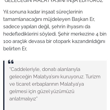
"GELECEĞİN MALATYA’SINI İNŞA EDİYORUZ"
Yıl sonuna kadar inşaat süreçlerinin
tamamlanacağını müjdeleyen Başkan Er,
sadece yapıları değil, şehrin ihyasını da
hedeflediklerini söyledi. Şehir merkezine 4 bin
100 araçlık devasa bir otopark kazandırıldığını
belirten Er,
“Caddeleriyle, donatı alanlarıyla
geleceğin Malatya’sını kuruyoruz. Turizm
ve ticaret erbaplarının Malatya’ya
gelmesi için güzel yüzümüzü
anlatmalıyız”