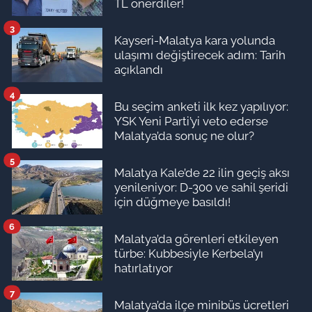
TL önerdiler!
3
Kayseri-Malatya kara yolunda
ulaşımı değiştirecek adım: Tarih
açıklandı
4
Bu seçim anketi ilk kez yapılıyor:
YSK Yeni Parti’yi veto ederse
Malatya’da sonuç ne olur?
5
Malatya Kale’de 22 ilin geçiş aksı
yenileniyor: D-300 ve sahil şeridi
için düğmeye basıldı!
6
Malatya’da görenleri etkileyen
türbe: Kubbesiyle Kerbela’yı
hatırlatıyor
7
Malatya’da ilçe minibüs ücretleri