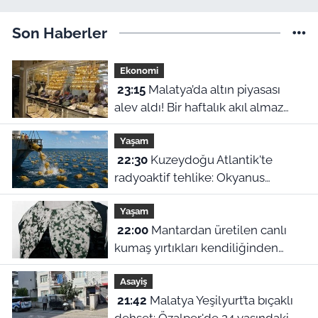
Son Haberler
Ekonomi
23:15
Malatya’da altın piyasası
alev aldı! Bir haftalık akıl almaz
fiyat farklılıkları belli oldu
Yaşam
22:30
Kuzeydoğu Atlantik'te
radyoaktif tehlike: Okyanus
dibindeki 200 bin atık varili
Yaşam
parçalanıyor
22:00
Mantardan üretilen canlı
kumaş yırtıkları kendiliğinden
onarıyor
Asayiş
21:42
Malatya Yeşilyurt’ta bıçaklı