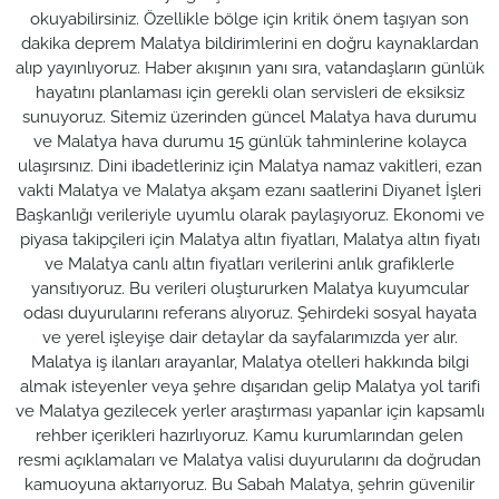
okuyabilirsiniz. Özellikle bölge için kritik önem taşıyan son
dakika deprem Malatya bildirimlerini en doğru kaynaklardan
alıp yayınlıyoruz. Haber akışının yanı sıra, vatandaşların günlük
hayatını planlaması için gerekli olan servisleri de eksiksiz
sunuyoruz. Sitemiz üzerinden güncel Malatya hava durumu
ve Malatya hava durumu 15 günlük tahminlerine kolayca
ulaşırsınız. Dini ibadetleriniz için Malatya namaz vakitleri, ezan
vakti Malatya ve Malatya akşam ezanı saatlerini Diyanet İşleri
Başkanlığı verileriyle uyumlu olarak paylaşıyoruz. Ekonomi ve
piyasa takipçileri için Malatya altın fiyatları, Malatya altın fiyatı
ve Malatya canlı altın fiyatları verilerini anlık grafiklerle
yansıtıyoruz. Bu verileri oluştururken Malatya kuyumcular
odası duyurularını referans alıyoruz. Şehirdeki sosyal hayata
ve yerel işleyişe dair detaylar da sayfalarımızda yer alır.
Malatya iş ilanları arayanlar, Malatya otelleri hakkında bilgi
almak isteyenler veya şehre dışarıdan gelip Malatya yol tarifi
ve Malatya gezilecek yerler araştırması yapanlar için kapsamlı
rehber içerikleri hazırlıyoruz. Kamu kurumlarından gelen
resmi açıklamaları ve Malatya valisi duyurularını da doğrudan
kamuoyuna aktarıyoruz. Bu Sabah Malatya, şehrin güvenilir