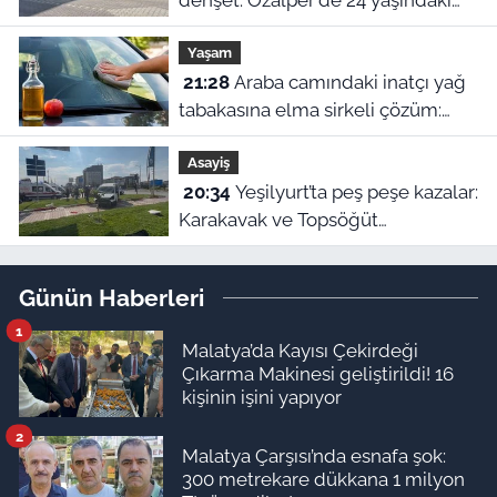
dehşet: Özalper'de 24 yaşındaki
genç ağır yaralandı!
Yaşam
21:28
Araba camındaki inatçı yağ
tabakasına elma sirkeli çözüm:
Doğru uygulanmazsa zarar veriyor
Asayiş
20:34
Yeşilyurt’ta peş peşe kazalar:
Karakavak ve Topsöğüt
Kavşağı’nda çarpışma!
Günün Haberleri
1
Malatya’da Kayısı Çekirdeği
Çıkarma Makinesi geliştirildi! 16
kişinin işini yapıyor
2
Malatya Çarşısı’nda esnafa şok:
300 metrekare dükkana 1 milyon