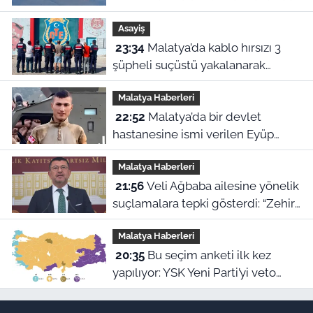
çağrı
Asayiş
23:34
Malatya’da kablo hırsızı 3
şüpheli suçüstü yakalanarak
tutuklandı
Malatya Haberleri
22:52
Malatya’da bir devlet
hastanesine ismi verilen Eyüp
Hacıoğlu kimdir? İşte duygu dolu
Malatya Haberleri
hikayesi
21:56
Veli Ağbaba ailesine yönelik
suçlamalara tepki gösterdi: “Zehir
olsun”
Malatya Haberleri
20:35
Bu seçim anketi ilk kez
yapılıyor: YSK Yeni Parti’yi veto
ederse Malatya’da sonuç ne olur?