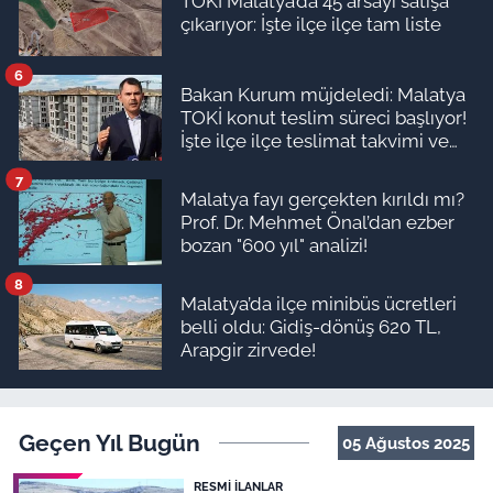
TOKİ Malatya’da 45 arsayı satışa
çıkarıyor: İşte ilçe ilçe tam liste
6
Bakan Kurum müjdeledi: Malatya
TOKİ konut teslim süreci başlıyor!
İşte ilçe ilçe teslimat takvimi ve
ödeme planı
7
Malatya fayı gerçekten kırıldı mı?
Prof. Dr. Mehmet Önal’dan ezber
bozan "600 yıl" analizi!
8
Malatya’da ilçe minibüs ücretleri
belli oldu: Gidiş-dönüş 620 TL,
Arapgir zirvede!
Geçen Yıl Bugün
05 Ağustos 2025
RESMI İLANLAR