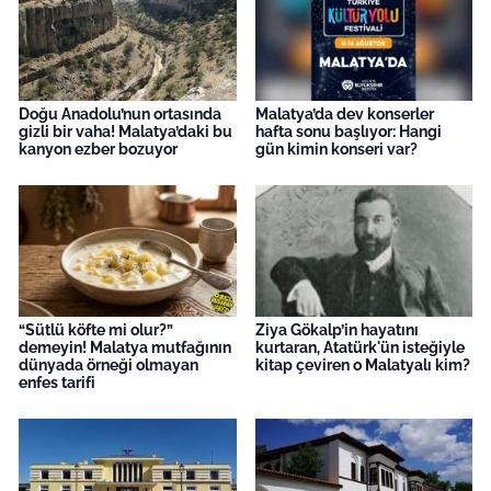
Doğu Anadolu’nun ortasında
Malatya’da dev konserler
gizli bir vaha! Malatya’daki bu
hafta sonu başlıyor: Hangi
kanyon ezber bozuyor
gün kimin konseri var?
“Sütlü köfte mi olur?”
Ziya Gökalp’in hayatını
demeyin! Malatya mutfağının
kurtaran, Atatürk'ün isteğiyle
dünyada örneği olmayan
kitap çeviren o Malatyalı kim?
enfes tarifi