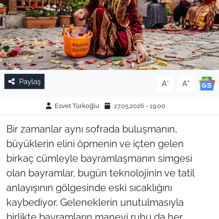
Paylaş
-
+
A
A
Esvet Türkoğlu
27.05.2026 - 19:00
Bir zamanlar aynı sofrada buluşmanın,
büyüklerin elini öpmenin ve içten gelen
birkaç cümleyle bayramlaşmanın simgesi
olan bayramlar, bugün teknolojinin ve tatil
anlayışının gölgesinde eski sıcaklığını
kaybediyor. Geleneklerin unutulmasıyla
birlikte bayramların manevi ruhu da her