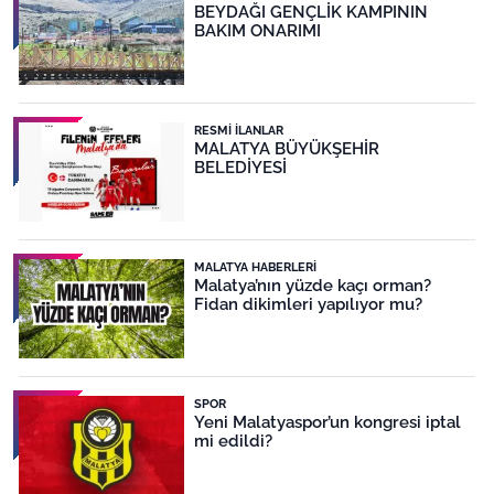
BEYDAĞI GENÇLİK KAMPININ
BAKIM ONARIMI
RESMI İLANLAR
MALATYA BÜYÜKŞEHİR
BELEDİYESİ
MALATYA HABERLERI
Malatya’nın yüzde kaçı orman?
Fidan dikimleri yapılıyor mu?
SPOR
Yeni Malatyaspor’un kongresi iptal
mi edildi?