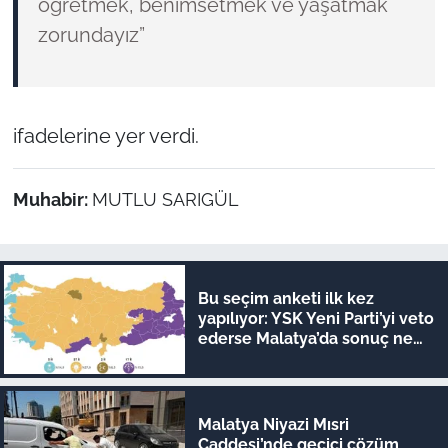
öğretmek, benimsetmek ve yaşatmak
zorundayız”
ifadelerine yer verdi.
Muhabir:
MUTLU SARIGÜL
Bu seçim anketi ilk kez
yapılıyor: YSK Yeni Parti’yi veto
ederse Malatya’da sonuç ne
olur?
Malatya Niyazi Mısri
Caddesi’nde geçici çözüm