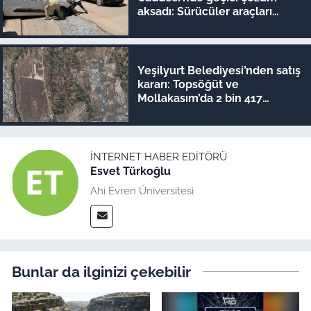
aksadı: Sürücüler araçları
iterek geçiyor!
Yeşilyurt Belediyesi’nden satış
kararı: Topsöğüt ve
Mollakasım’da 2 bin 417
metrekare ihaleye çıkıyor!
İNTERNET HABER EDITÖRÜ
Esvet Türkoğlu
Ahi Evren Üniversitesi
Bunlar da ilginizi çekebilir