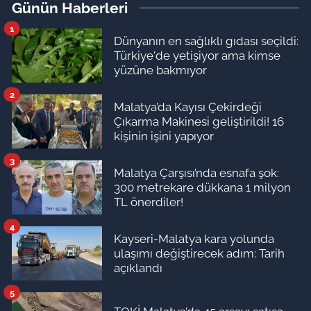
Günün Haberleri
1
Dünyanın en sağlıklı gıdası seçildi:
Türkiye'de yetişiyor ama kimse
yüzüne bakmıyor
2
Malatya’da Kayısı Çekirdeği
Çıkarma Makinesi geliştirildi! 16
kişinin işini yapıyor
3
Malatya Çarşısı’nda esnafa şok:
300 metrekare dükkana 1 milyon
TL önerdiler!
4
Kayseri-Malatya kara yolunda
ulaşımı değiştirecek adım: Tarih
açıklandı
5