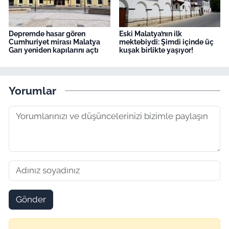
Depremde hasar gören
Eski Malatya’nın ilk
Cumhuriyet mirası Malatya
mektebiydi: Şimdi içinde üç
Garı yeniden kapılarını açtı
kuşak birlikte yaşıyor!
Yorumlar
Gönder