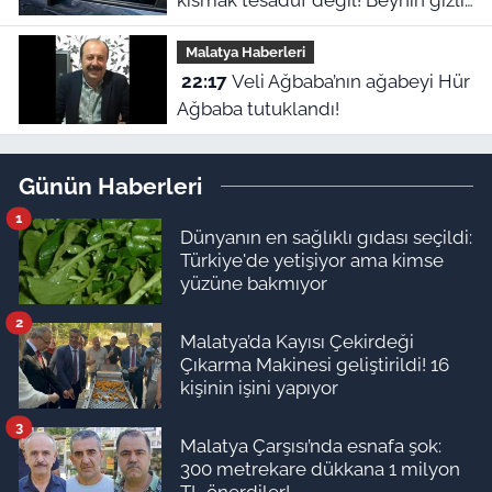
kısmak tesadüf değil! Beynin gizli
refleksiymiş
Malatya Haberleri
22:17
Veli Ağbaba’nın ağabeyi Hür
Ağbaba tutuklandı!
Günün Haberleri
1
Dünyanın en sağlıklı gıdası seçildi:
Türkiye'de yetişiyor ama kimse
yüzüne bakmıyor
2
Malatya’da Kayısı Çekirdeği
Çıkarma Makinesi geliştirildi! 16
kişinin işini yapıyor
3
Malatya Çarşısı’nda esnafa şok:
300 metrekare dükkana 1 milyon