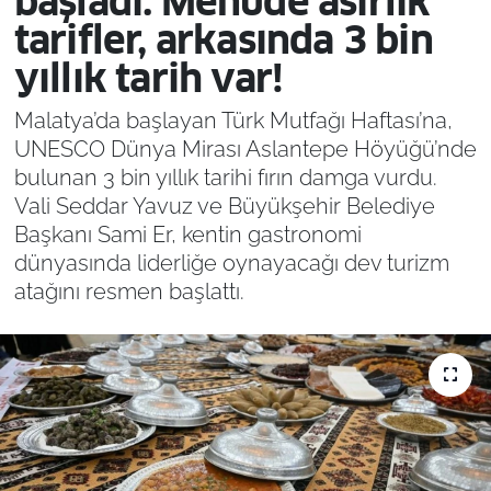
başladı: Menüde asırlık
tarifler, arkasında 3 bin
yıllık tarih var!
Malatya’da başlayan Türk Mutfağı Haftası’na,
UNESCO Dünya Mirası Aslantepe Höyüğü’nde
bulunan 3 bin yıllık tarihi fırın damga vurdu.
Vali Seddar Yavuz ve Büyükşehir Belediye
Başkanı Sami Er, kentin gastronomi
dünyasında liderliğe oynayacağı dev turizm
atağını resmen başlattı.