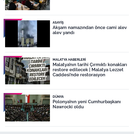
ASAYIŞ
Akşam namazından önce cami alev
alev yandı
MALATYA HABERLERI
Malatya’nın tarihi Çırmıktı konakları
restore edilecek | Malatya Lezzet
Caddesi’nde restorasyon
DÜNYA
Polonya’nın yeni Cumhurbaşkanı
Nawrocki oldu