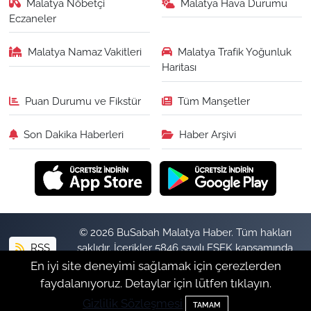
Malatya Nöbetçi
Malatya Hava Durumu
Eczaneler
Malatya Namaz Vakitleri
Malatya Trafik Yoğunluk
Haritası
Puan Durumu ve Fikstür
Tüm Manşetler
Son Dakika Haberleri
Haber Arşivi
© 2026 BuSabah Malatya Haber. Tüm hakları
RSS
saklıdır. İçerikler 5846 sayılı FSEK kapsamında
izinsiz kopyalanamaz.
En iyi site deneyimi sağlamak için çerezlerden
faydalanıyoruz. Detaylar için lütfen tıklayın.
Gizlilik Sözleşmesi
Haber Yazılımı:
TE Bilişim
TAMAM