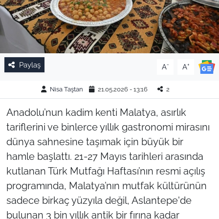
Paylaş
-
+
A
A
Nisa Taştan
21.05.2026 - 13:16
2
Anadolu’nun kadim kenti Malatya, asırlık
tariflerini ve binlerce yıllık gastronomi mirasını
dünya sahnesine taşımak için büyük bir
hamle başlattı. 21-27 Mayıs tarihleri arasında
kutlanan Türk Mutfağı Haftası’nın resmi açılış
programında, Malatya’nın mutfak kültürünün
sadece birkaç yüzyıla değil, Aslantepe'de
bulunan 3 bin yıllık antik bir fırına kadar