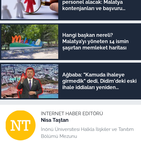
personel alacak: Malatya
kontenjanları ve başvuru
detayları belli oldu
Hangi başkan nereli?
Malatya’yı yöneten 14 ismin
şaşırtan memleket haritası
Ağbaba: "Kamuda ihaleye
girmedik" dedi, Didim'deki eski
ihale iddiaları yeniden
gündeme geldi
İNTERNET HABER EDITÖRÜ
Nisa Taştan
İnönü Üniversitesi Halkla İlişkiler ve Tanıtım
Bölümü Mezunu