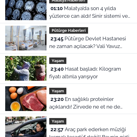
Malatya Haberleri
01:10
Malatya’da son 4 yılda
yüzlerce can aldı! Sinir sistemi ve
duyu organı hastalıklarında şok
Pütürge Haberleri
veriler
23:45
Pütürge Devlet Hastanesi
ne zaman açılacak? Vali Yavuz
açıkladı
Yaşam
23:40
Hasat başladı: Kilogram
fiyatı altınla yarışıyor
Yaşam
23:20
En sağlıklı proteinler
açıklandı! Zirvede ne et ne de
yumurta var
Yaşam
22:57
Araç park ederken müziği