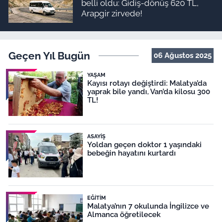
belli oldu: Gidiş-dönüş 620 TL,
Arapgir zirvede!
Geçen Yıl Bugün
06 Ağustos 2025
YAŞAM
Kayısı rotayı değiştirdi: Malatya’da
yaprak bile yandı, Van’da kilosu 300
TL!
ASAYIŞ
Yoldan geçen doktor 1 yaşındaki
bebeğin hayatını kurtardı
EĞITIM
Malatya’nın 7 okulunda İngilizce ve
Almanca öğretilecek