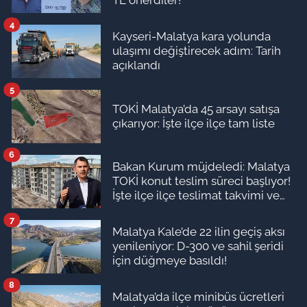
TL önerdiler!
4
Kayseri-Malatya kara yolunda
ulaşımı değiştirecek adım: Tarih
açıklandı
5
TOKİ Malatya’da 45 arsayı satışa
çıkarıyor: İşte ilçe ilçe tam liste
6
Bakan Kurum müjdeledi: Malatya
TOKİ konut teslim süreci başlıyor!
İşte ilçe ilçe teslimat takvimi ve
ödeme planı
7
Malatya Kale’de 22 ilin geçiş aksı
yenileniyor: D-300 ve sahil şeridi
için düğmeye basıldı!
8
Malatya’da ilçe minibüs ücretleri