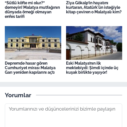
“Sütlü köfte mi olur?”
Ziya Gökalp’in hayatını
demeyin! Malatya mutfağının
kurtaran, Atatürk'ün isteğiyle
dünyada örneği olmayan
kitap çeviren o Malatyalı kim?
enfes tarifi
Depremde hasar gören
Eski Malatya’nın ilk
Cumhuriyet mirası Malatya
mektebiydi: Şimdi içinde üç
Garı yeniden kapılarını açtı
kuşak birlikte yaşıyor!
Yorumlar