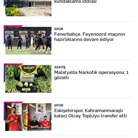
kundaklama iddiası
SPOR
Fenerbahçe, Feyenoord maçının
hazırlıklarına devam ediyor
ASAYIŞ
Malatya’da Narkotik operasyonu: 1
gözaltı
SPOR
Eskişehirspor, Kahramanmaraşlı
kaleci Olcay Toplu’yu transfer etti