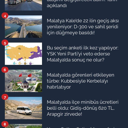
açıklandı
4
Malatya Kale’de 22 ilin geçiş aksı
yenileniyor: D-300 ve sahil şeridi
için düğmeye basıldı!
5
Bu seçim anketi ilk kez yapılıyor:
YSK Yeni Parti’yi veto ederse
Malatya’da sonuç ne olur?
6
Malatya’da görenleri etkileyen
türbe: Kubbesiyle Kerbela’yı
hatırlatıyor
7
Malatya’da ilçe minibüs ücretleri
belli oldu: Gidiş-dönüş 620 TL,
Arapgir zirvede!
8