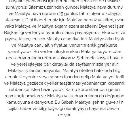
hayatını planlaması için gerekli olan servisleri de eksiksiz
sunuyoruz. Sitemiz üzerinden güncel Malatya hava durumu
ve Malatya hava durumu 15 günlük tahminlerine kolayca
ulaşırsınız. Dini ibadetleriniz için Malatya namaz vakitleri, ezan
vakti Malatya ve Malatya akşam ezanı saatlerini Diyanet İşleri
Başkanlığı verileriyle uyumlu olarak paylaşıyoruz. Ekonomi ve
piyasa takipçileri için Malatya altın fiyatları, Malatya altın fiyatı
ve Malatya canlı altın fiyatları verilerini anlık grafiklerle
yansıtıyoruz. Bu verileri oluştururken Malatya kuyumcular
odası duyurularını referans alıyoruz. Şehirdeki sosyal hayata
ve yerel işleyişe dair detaylar da sayfalarımızda yer alır.
Malatya iş ilanları arayanlar, Malatya otelleri hakkında bilgi
almak isteyenler veya şehre dışarıdan gelip Malatya yol tarifi
ve Malatya gezilecek yerler araştırması yapanlar için kapsamlı
rehber içerikleri hazırlıyoruz. Kamu kurumlarından gelen
resmi açıklamaları ve Malatya valisi duyurularını da doğrudan
kamuoyuna aktarıyoruz. Bu Sabah Malatya, şehrin güvenilir
dijital haber ve bilgi kaynağı olarak yayın hayatına devam
ediyor.