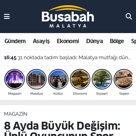
Gündem
Malatya Nöbetçi Eczaneler
Asayiş
Malatya Hava Durumu
Gündem
Asayiş
Ekonomi
Dünya
Bölge
S
Ekonomi
Malatya Namaz Vakitleri
16:45
31 noktada tadım başladı: Malatya mutfağı dünya sahnesine çıkıyor
Dünya
Malatya Trafik Yoğunluk Haritası
Bölge
Süper Lig Puan Durumu ve Fikstür
Magazin
Malatya
Kültür
Ekonomi
Siyaset
Yaşam
Spor
Tüm Manşetler
MAGAZIN
Resmi İlanlar
Son Dakika Haberleri
8 Ayda Büyük Değişim:
Haber Arşivi