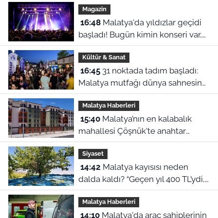
Magazin
16:48
Malatya'da yıldızlar geçidi
başladı! Bugün kimin konseri var,
Ceza ne zaman geliyor?
Kültür & Sanat
16:45
31 noktada tadım başladı:
Malatya mutfağı dünya sahnesine
çıkıyor
Malatya Haberleri
15:40
Malatya’nın en kalabalık
mahallesi Çöşnük'te anahtar
teslimi ne zaman?
Siyaset
14:42
Malatya kayısısı neden
dalda kaldı? “Geçen yıl 400 TL’ydi,
bu yıl 230 lira!”
Malatya Haberleri
14:10
Malatya'da araç sahiplerinin