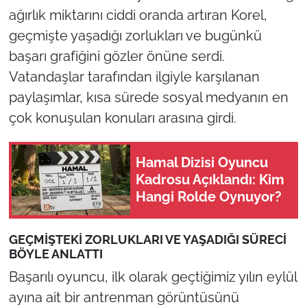
ağırlık miktarını ciddi oranda artıran Korel,
geçmişte yaşadığı zorlukları ve bugünkü
başarı grafiğini gözler önüne serdi.
Vatandaşlar tarafından ilgiyle karşılanan
paylaşımlar, kısa sürede sosyal medyanın en
çok konuşulan konuları arasına girdi.
Hamal Dizisi Oyuncu
Kadrosu Açıklandı: Kim
Hangi Rolde Oynuyor?
GEÇMİŞTEKİ ZORLUKLARI VE YAŞADIĞI SÜRECİ
BÖYLE ANLATTI
Başarılı oyuncu, ilk olarak geçtiğimiz yılın eylül
ayına ait bir antrenman görüntüsünü