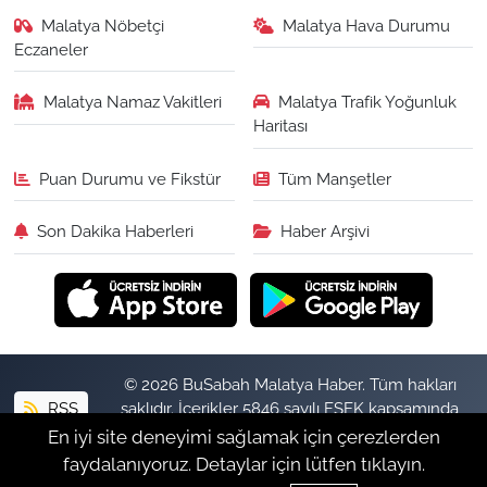
Malatya Nöbetçi
Malatya Hava Durumu
Eczaneler
Malatya Namaz Vakitleri
Malatya Trafik Yoğunluk
Haritası
Puan Durumu ve Fikstür
Tüm Manşetler
Son Dakika Haberleri
Haber Arşivi
© 2026 BuSabah Malatya Haber. Tüm hakları
RSS
saklıdır. İçerikler 5846 sayılı FSEK kapsamında
izinsiz kopyalanamaz.
En iyi site deneyimi sağlamak için çerezlerden
faydalanıyoruz. Detaylar için lütfen tıklayın.