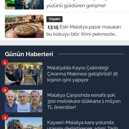
yüzünü güldüren gelişme!
Yaşam
13:15
Eski Malatya pazar masaları
bu kokuyu bilir: Kimi pekmezle
yedi kimi yağla, işte o harle
Günün Haberleri
1
Malatya’da Kayısı Çekirdeği
Çıkarma Makinesi geliştirildi! 16
kişinin işini yapıyor
2
Malatya Çarşısı’nda esnafa şok:
300 metrekare dükkana 1 milyon
TL önerdiler!
3
Kayseri-Malatya kara yolunda
ulaşımı değiştirecek adım: Tarih