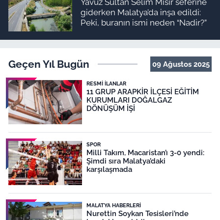
Yavuz Sultan Selim Mısır seferine
giderken Malatya’da inşa edildi:
Peki, buranın ismi neden “Nadir?”
Geçen Yıl Bugün
09 Ağustos 2025
RESMI İLANLAR
11 GRUP ARAPKİR İLÇESİ EĞİTİM
KURUMLARI DOĞALGAZ
DÖNÜŞÜM İŞİ
SPOR
Milli Takım, Macaristan’ı 3-0 yendi:
Şimdi sıra Malatya’daki
karşılaşmada
MALATYA HABERLERI
Nurettin Soykan Tesisleri’nde