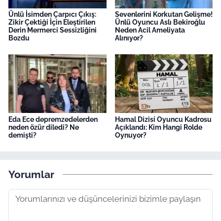
Ünlü İsimden Çarpıcı Çıkış:
Sevenlerini Korkutan Gelişme!
Zikir Çektiği İçin Eleştirilen
Ünlü Oyuncu Aslı Bekiroğlu
Derin Mermerci Sessizliğini
Neden Acil Ameliyata
Bozdu
Alınıyor?
Eda Ece depremzedelerden
Hamal Dizisi Oyuncu Kadrosu
neden özür diledi? Ne
Açıklandı: Kim Hangi Rolde
demişti?
Oynuyor?
Yorumlar