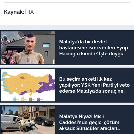
Kaynak:
İHA
Malatya’da bir devlet
hastanesine ismi verilen Eyüp
Hacıoğlu kimdir? İşte duygu
dolu hikayesi
Bu seçim anketi ilk kez
yapılıyor: YSK Yeni Parti’yi veto
ederse Malatya’da sonuç ne
olur?
Malatya Niyazi Mısri
Caddesi’nde geçici çözüm
aksadı: Sürücüler araçları