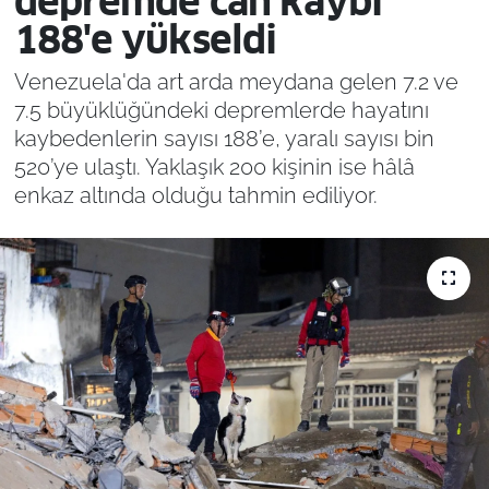
depremde can kaybı
188'e yükseldi
Venezuela'da art arda meydana gelen 7.2 ve
7.5 büyüklüğündeki depremlerde hayatını
kaybedenlerin sayısı 188’e, yaralı sayısı bin
520’ye ulaştı. Yaklaşık 200 kişinin ise hâlâ
enkaz altında olduğu tahmin ediliyor.