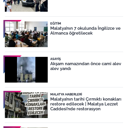
EĞITIM
Malatya’nın 7 okulunda İngilizce ve
Almanca öğretilecek
ASAYIŞ
Akşam namazından önce cami alev
alev yandı
MALATYA HABERLERI
Malatya’nın tarihi Çırmıktı konakları
restore edilecek | Malatya Lezzet
Caddesi’nde restorasyon