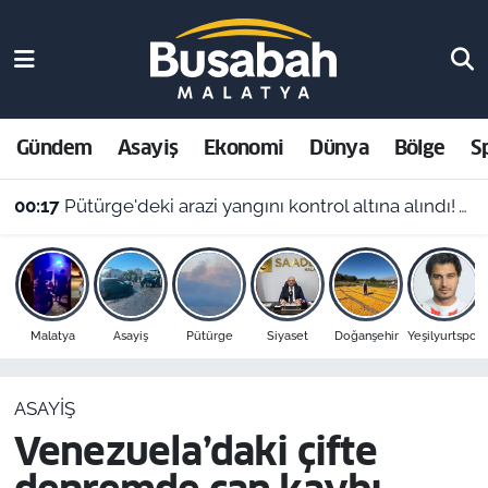
Gündem
Malatya Nöbetçi Eczaneler
Asayiş
Malatya Hava Durumu
Gündem
Asayiş
Ekonomi
Dünya
Bölge
S
Ekonomi
Malatya Namaz Vakitleri
00:17
Pütürge'deki arazi yangını kontrol altına alındı! Vali Yavuz'dan çağrı
Dünya
Malatya Trafik Yoğunluk Haritası
Bölge
Süper Lig Puan Durumu ve Fikstür
Malatya
Asayiş
Pütürge
Siyaset
Doğanşehir
Yeşilyurtspor
Spor
Tüm Manşetler
ASAYIŞ
Resmi İlanlar
Son Dakika Haberleri
Venezuela’daki çifte
Haber Arşivi