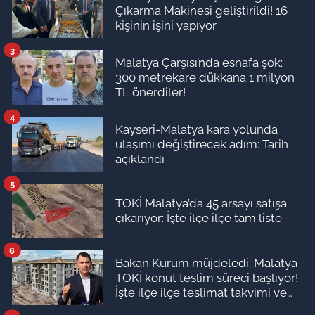
Çıkarma Makinesi geliştirildi! 16
kişinin işini yapıyor
3
Malatya Çarşısı’nda esnafa şok:
300 metrekare dükkana 1 milyon
TL önerdiler!
4
Kayseri-Malatya kara yolunda
ulaşımı değiştirecek adım: Tarih
açıklandı
5
TOKİ Malatya’da 45 arsayı satışa
çıkarıyor: İşte ilçe ilçe tam liste
6
Bakan Kurum müjdeledi: Malatya
TOKİ konut teslim süreci başlıyor!
İşte ilçe ilçe teslimat takvimi ve
ödeme planı