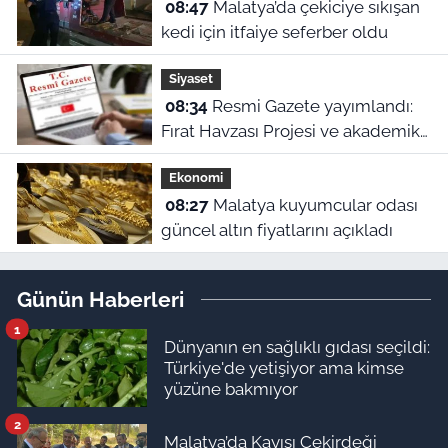
08:47
Malatya’da çekiciye sıkışan
kedi için itfaiye seferber oldu
Siyaset
08:34
Resmi Gazete yayımlandı:
Fırat Havzası Projesi ve akademik
personel alımları belli oldu
Ekonomi
08:27
Malatya kuyumcular odası
güncel altın fiyatlarını açıkladı
Günün Haberleri
1
Dünyanın en sağlıklı gıdası seçildi:
Türkiye'de yetişiyor ama kimse
yüzüne bakmıyor
2
Malatya’da Kayısı Çekirdeği