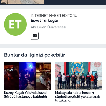
iterek geçiyor!
İNTERNET HABER EDITÖRÜ
Esvet Türkoğlu
Ahi Evren Üniversitesi
Bunlar da ilginizi çekebilir
Kuzey Kuşak Yolu’nda kaza!
Malatya’da kablo hırsızı 3
Sürücü hastaneye kaldırıldı
şüpheli suçüstü yakalanarak
tutuklandı