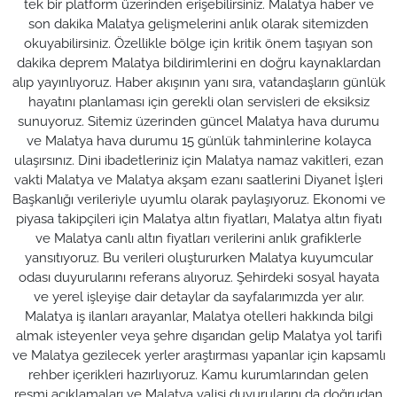
tek bir platform üzerinden erişebilirsiniz. Malatya haber ve
son dakika Malatya gelişmelerini anlık olarak sitemizden
okuyabilirsiniz. Özellikle bölge için kritik önem taşıyan son
dakika deprem Malatya bildirimlerini en doğru kaynaklardan
alıp yayınlıyoruz. Haber akışının yanı sıra, vatandaşların günlük
hayatını planlaması için gerekli olan servisleri de eksiksiz
sunuyoruz. Sitemiz üzerinden güncel Malatya hava durumu
ve Malatya hava durumu 15 günlük tahminlerine kolayca
ulaşırsınız. Dini ibadetleriniz için Malatya namaz vakitleri, ezan
vakti Malatya ve Malatya akşam ezanı saatlerini Diyanet İşleri
Başkanlığı verileriyle uyumlu olarak paylaşıyoruz. Ekonomi ve
piyasa takipçileri için Malatya altın fiyatları, Malatya altın fiyatı
ve Malatya canlı altın fiyatları verilerini anlık grafiklerle
yansıtıyoruz. Bu verileri oluştururken Malatya kuyumcular
odası duyurularını referans alıyoruz. Şehirdeki sosyal hayata
ve yerel işleyişe dair detaylar da sayfalarımızda yer alır.
Malatya iş ilanları arayanlar, Malatya otelleri hakkında bilgi
almak isteyenler veya şehre dışarıdan gelip Malatya yol tarifi
ve Malatya gezilecek yerler araştırması yapanlar için kapsamlı
rehber içerikleri hazırlıyoruz. Kamu kurumlarından gelen
resmi açıklamaları ve Malatya valisi duyurularını da doğrudan