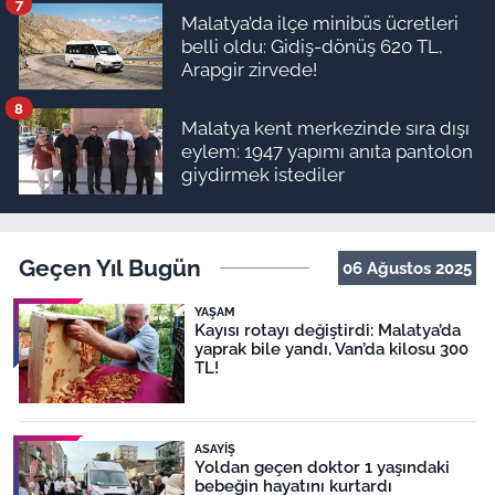
7
Malatya’da ilçe minibüs ücretleri
belli oldu: Gidiş-dönüş 620 TL,
Arapgir zirvede!
8
Malatya kent merkezinde sıra dışı
eylem: 1947 yapımı anıta pantolon
giydirmek istediler
Geçen Yıl Bugün
06 Ağustos 2025
YAŞAM
Kayısı rotayı değiştirdi: Malatya’da
yaprak bile yandı, Van’da kilosu 300
TL!
ASAYIŞ
Yoldan geçen doktor 1 yaşındaki
bebeğin hayatını kurtardı