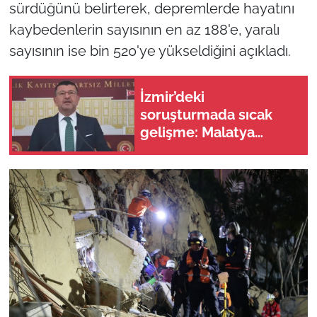
sürdüğünü belirterek, depremlerde hayatını
kaybedenlerin sayısının en az 188'e, yaralı
sayısının ise bin 520'ye yükseldiğini açıkladı.
İzmir’deki
soruşturmada sıcak
gelişme: Malatya
milletvekili Veli
Ağbaba’nın ağabeyi
gözaltına alındı