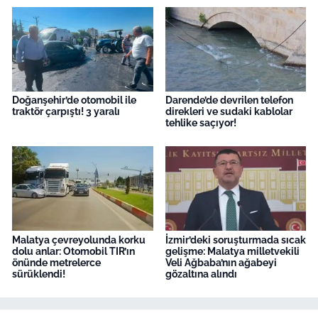
Doğanşehir’de otomobil ile
Darende’de devrilen telefon
traktör çarpıştı! 3 yaralı
direkleri ve sudaki kablolar
tehlike saçıyor!
Malatya çevreyolunda korku
İzmir’deki soruşturmada sıcak
dolu anlar: Otomobil TIR’ın
gelişme: Malatya milletvekili
önünde metrelerce
Veli Ağbaba’nın ağabeyi
sürüklendi!
gözaltına alındı