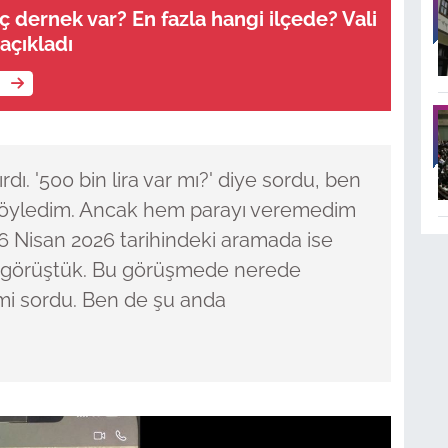
ç dernek var? En fazla hangi ilçede? Vali
açıkladı
e
dı. '500 bin lira var mı?' diye sordu, ben
 söyledim. Ancak hem parayı veremedim
 Nisan 2026 tarihindeki aramada ise
 görüştük. Bu görüşmede nerede
i sordu. Ben de şu anda