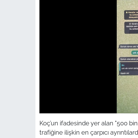
Koç’un ifadesinde yer alan "500 bin
trafiğine ilişkin en çarpıcı ayrıntıl