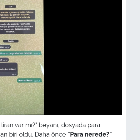
 liran var mı?" beyanı, dosyada para
ardan biri oldu. Daha önce
"Para nerede?"