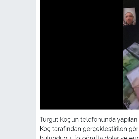
Turgut Koç’un telefonunda yapılan
Koç tarafından gerçekleştirilen gö
bulunduğu, fotoğrafta dolar ve euro 