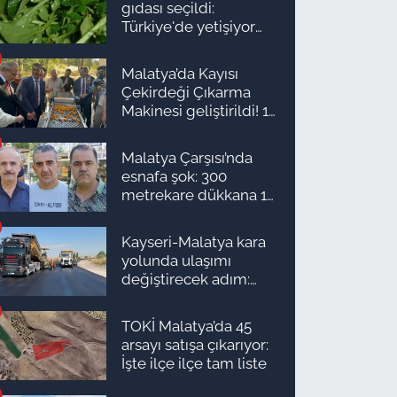
gıdası seçildi:
Türkiye'de yetişiyor
ama kimse yüzüne
bakmıyor
Malatya’da Kayısı
Çekirdeği Çıkarma
Makinesi geliştirildi! 16
kişinin işini yapıyor
Malatya Çarşısı’nda
esnafa şok: 300
metrekare dükkana 1
milyon TL önerdiler!
Kayseri-Malatya kara
yolunda ulaşımı
değiştirecek adım:
Tarih açıklandı
TOKİ Malatya’da 45
arsayı satışa çıkarıyor:
İşte ilçe ilçe tam liste