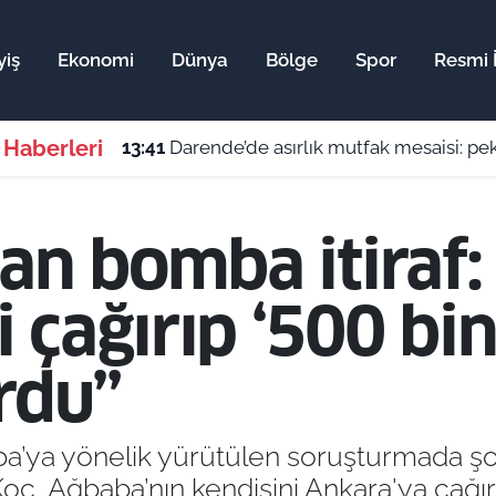
yiş
Ekonomi
Dünya
Bölge
Spor
Resmi İ
 Haberleri
13:41
Darende’de asırlık mutfak mesaisi: pek
an bomba itiraf: 
çağırıp ‘500 bin 
rdu”
aba’ya yönelik yürütülen soruşturmada şo
oç, Ağbaba’nın kendisini Ankara'ya çağır