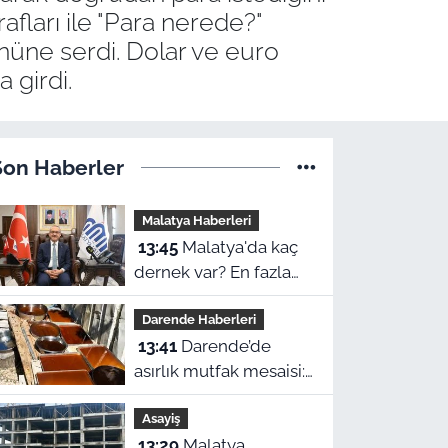
afları ile "Para nerede?"
önüne serdi. Dolar ve euro
 girdi.
Son Haberler
Malatya Haberleri
13:45
Malatya'da kaç
dernek var? En fazla
hangi ilçede? Vali
Darende Haberleri
Yavuz tek tek açıkladı
13:41
Darende’de
asırlık mutfak mesaisi:
pekmez kazanları şifa
Asayiş
için kaynıyor
13:29
Malatya