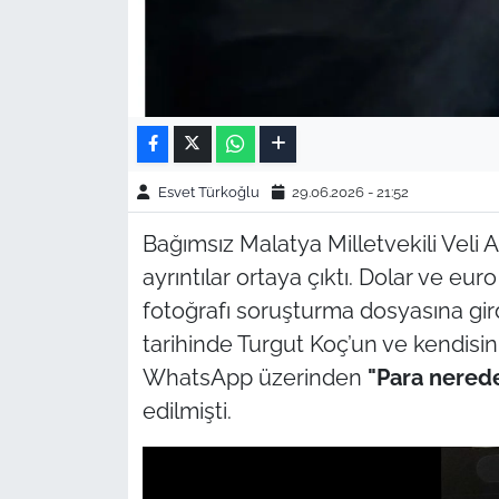
Esvet Türkoğlu
29.06.2026 - 21:52
Bağımsız Malatya Milletvekili Veli 
ayrıntılar ortaya çıktı. Dolar ve e
fotoğrafı soruşturma dosyasına gi
tarihinde Turgut Koç’un ve kendis
WhatsApp üzerinden
"Para nered
edilmişti.