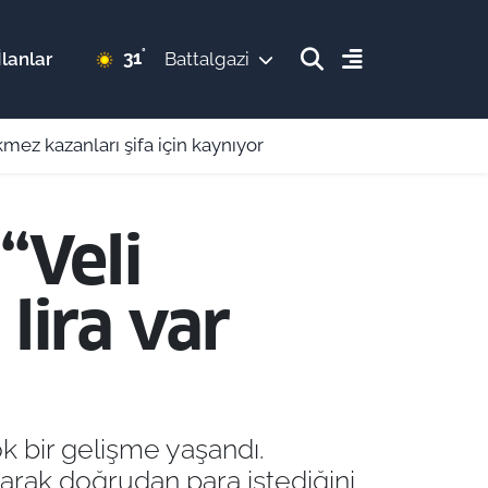
°
31
lanlar
Battalgazi
mez kazanları şifa için kaynıyor
“Veli
lira var
k bir gelişme yaşandı.
arak doğrudan para istediğini