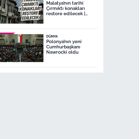
Malatya’nın tarihi
Çırmıktı konakları
restore edilecek |
Malatya Lezzet
Caddesi’nde
restorasyon
DÜNYA
Polonya’nın yeni
Cumhurbaşkanı
Nawrocki oldu