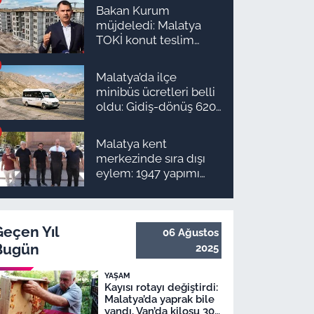
Bakan Kurum
müjdeledi: Malatya
TOKİ konut teslim
süreci başlıyor! İşte
ilçe ilçe teslimat
Malatya’da ilçe
takvimi ve ödeme
minibüs ücretleri belli
planı
oldu: Gidiş-dönüş 620
TL, Arapgir zirvede!
Malatya kent
merkezinde sıra dışı
eylem: 1947 yapımı
anıta pantolon
giydirmek istediler
Geçen Yıl
06 Ağustos
Bugün
2025
YAŞAM
Kayısı rotayı değiştirdi:
Malatya’da yaprak bile
yandı, Van’da kilosu 300