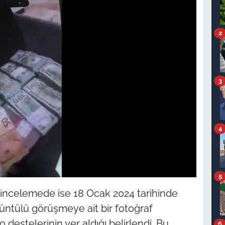
2
3
4
5
 incelemede ise 18 Ocak 2024 tarihinde
rüntülü görüşmeye ait bir fotoğraf
destelerinin yer aldığı belirlendi. Bu
6