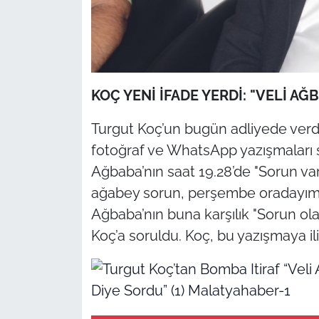
KOÇ YENİ İFADE YERDİ: "VELİ AĞ
Turgut Koç’un bugün adliyede verdiğ
fotoğraf ve WhatsApp yazışmaları 
Ağbaba’nın saat 19.28’de "Sorun var
ağabey sorun, perşembe oradayım" şe
Ağbaba’nın buna karşılık "Sorun ol
Koç’a soruldu. Koç, bu yazışmaya i