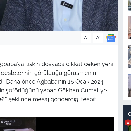
-
+
A
A
Ağbaba’ya ilişkin dosyada dikkat çeken yeni
uro destelerinin görüldüğü görüşmenin
rdi. Daha önce Ağbaba’nın 16 Ocak 2024
inin şoförlüğünü yapan Gökhan Cumali’ye
e?"
şeklinde mesaj gönderdiği tespit
1