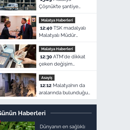
Çöşnük’te şantiye
kazası: Yüksekten
Malatya Haberleri
düşen işçi yaralandı
12:40
TSK madalyalı
Malatyalı Müdür
Behçet Oktay'ın
Malatya Haberleri
dosyasında FETÖ
12:30
ATM'de dikkat
şüphesi! Bakan Akın
çeken değişim
Gürlek devrede
Malatya'ya da yansıdı!
Asayiş
Para çekenler bunu
12:12
Malatya’nın da
fark edecek
aralarında bulunduğu
71 ilde dev operasyon:
844 tutuklama!
Günün Haberleri
Dünyanın en sağlıklı