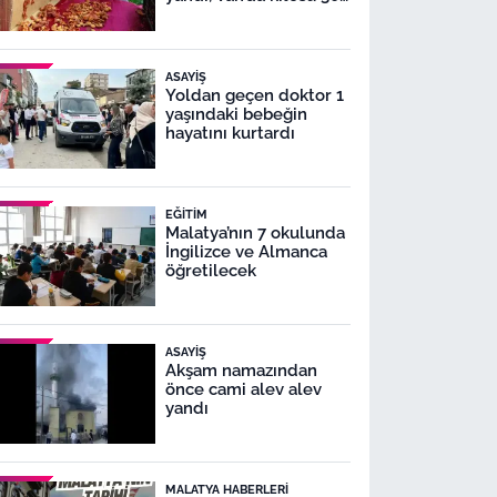
TL!
ASAYIŞ
Yoldan geçen doktor 1
yaşındaki bebeğin
hayatını kurtardı
EĞITIM
Malatya’nın 7 okulunda
İngilizce ve Almanca
öğretilecek
ASAYIŞ
Akşam namazından
önce cami alev alev
yandı
MALATYA HABERLERI