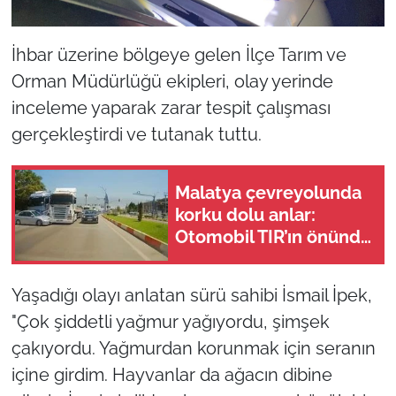
İhbar üzerine bölgeye gelen İlçe Tarım ve
Orman Müdürlüğü ekipleri, olay yerinde
inceleme yaparak zarar tespit çalışması
gerçekleştirdi ve tutanak tuttu.
Malatya çevreyolunda
korku dolu anlar:
Otomobil TIR’ın önünde
metrelerce sürüklendi!
Yaşadığı olayı anlatan sürü sahibi İsmail İpek,
"Çok şiddetli yağmur yağıyordu, şimşek
çakıyordu. Yağmurdan korunmak için seranın
içine girdim. Hayvanlar da ağacın dibine