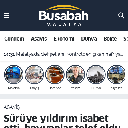
Gündem
Malatya Nöbetçi Eczaneler
Asayiş
Malatya Hava Durumu
Gündem
Asayiş
Ekonomi
Dünya
Bölge
S
Ekonomi
Malatya Namaz Vakitleri
14:31
Malatya’da dehşet anı: Kontrolden çıkan hafriyat kamyonu evin içine girdi!
Dünya
Malatya Trafik Yoğunluk Haritası
Bölge
Süper Lig Puan Durumu ve Fikstür
Malatya
Asayiş
Darende
Yaşam
Dünya
Siyaset
Spor
Tüm Manşetler
ASAYIŞ
Resmi İlanlar
Son Dakika Haberleri
Sürüye yıldırım isabet
Haber Arşivi