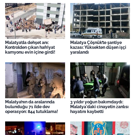
Malatya’da dehşet anı:
Malatya Çöşnük’te şantiye
Kontrolden çıkan hafriyat
kazası: Yüksekten düşen işçi
kamyonu evin içine girdi!
yaralandı
Malatya’nın da aralarında
3 yıldır yoğun bakımdaydı:
bulunduğu 71 ilde dev
Malatya'daki cinayetin zanlısı
operasyon: 844 tutuklama!
hayatını kaybetti