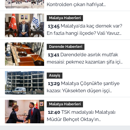
Kontrolden çıkan hafriyat
kamyonu evin içine girdi!
Malatya Haberleri
13:45
Malatya'da kaç dernek var?
En fazla hangi ilçede? Vali Yavuz
tek tek açıkladı
Darende Haberleri
13:41
Darende’de asırlık mutfak
mesaisi: pekmez kazanları şifa için
kaynıyor
Asayiş
13:29
Malatya Çöşnük’te şantiye
kazası: Yüksekten düşen işçi
yaralandı
Malatya Haberleri
12:40
TSK madalyalı Malatyalı
Müdür Behçet Oktay'ın
dosyasında FETÖ şüphesi! Bakan