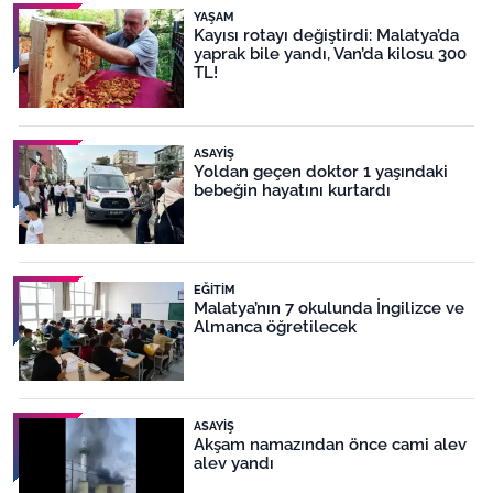
YAŞAM
Kayısı rotayı değiştirdi: Malatya’da
yaprak bile yandı, Van’da kilosu 300
TL!
ASAYIŞ
Yoldan geçen doktor 1 yaşındaki
bebeğin hayatını kurtardı
EĞITIM
Malatya’nın 7 okulunda İngilizce ve
Almanca öğretilecek
ASAYIŞ
Akşam namazından önce cami alev
alev yandı