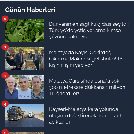
Akın Gürlek devrede
Günün Haberleri
1
Dünyanın en sağlıklı gıdası seçildi:
Türkiye'de yetişiyor ama kimse
yüzüne bakmıyor
2
Malatya’da Kayısı Çekirdeği
Çıkarma Makinesi geliştirildi! 16
kişinin işini yapıyor
3
Malatya Çarşısı’nda esnafa şok:
300 metrekare dükkana 1 milyon
TL önerdiler!
4
Kayseri-Malatya kara yolunda
ulaşımı değiştirecek adım: Tarih
açıklandı
5