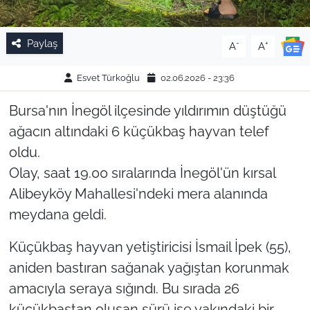
Paylaş
-
+
A
A
Esvet Türkoğlu
02.06.2026 - 23:36
Bursa'nın İnegöl ilçesinde yıldırımın düştüğü
ağacın altındaki 6 küçükbaş hayvan telef
oldu.
Olay, saat 19.00 sıralarında İnegöl'ün kırsal
Alibeyköy Mahallesi'ndeki mera alanında
meydana geldi.
Küçükbaş hayvan yetiştiricisi İsmail İpek (55),
aniden bastıran sağanak yağıştan korunmak
amacıyla seraya sığındı. Bu sırada 26
küçükbaştan oluşan sürü ise yakındaki bir