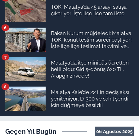
TOKİ Malatya’da 45 arsayı satışa
çıkarıyor: İşte ilçe ilçe tam liste
6
Bakan Kurum müjdeledi: Malatya
TOKİ konut teslim süreci başlıyor!
İşte ilçe ilçe teslimat takvimi ve
ödeme planı
7
Malatya’da ilçe minibüs ücretleri
belli oldu: Gidiş-dönüş 620 TL,
Arapgir zirvede!
8
Malatya Kale’de 22 ilin geçiş aksı
yenileniyor: D-300 ve sahil şeridi
için düğmeye basıldı!
Geçen Yıl Bugün
06 Ağustos 2025