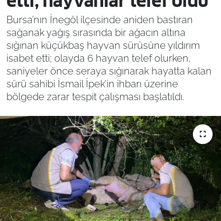
etti, hayvanlar telef oldu
Bursa’nın İnegöl ilçesinde aniden bastıran
sağanak yağış sırasında bir ağacın altına
sığınan küçükbaş hayvan sürüsüne yıldırım
isabet etti; olayda 6 hayvan telef olurken,
saniyeler önce seraya sığınarak hayatta kalan
sürü sahibi İsmail İpek’in ihbarı üzerine
bölgede zarar tespit çalışması başlatıldı.