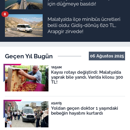
için düğmeye basıldı!
8
Malatya’da ilçe minibüs ücretleri
belli oldu: Gidiş-dönüş 620 TL,
Arapgir zirvede!
Geçen Yıl Bugün
06 Ağustos 2025
YAŞAM
Kayısı rotayı değiştirdi: Malatya’da
yaprak bile yandı, Van’da kilosu 300
TL!
ASAYIŞ
Yoldan geçen doktor 1 yaşındaki
bebeğin hayatını kurtardı