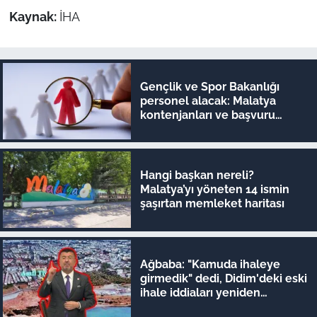
Kaynak:
İHA
Gençlik ve Spor Bakanlığı
personel alacak: Malatya
kontenjanları ve başvuru
detayları belli oldu
Hangi başkan nereli?
Malatya’yı yöneten 14 ismin
şaşırtan memleket haritası
Ağbaba: "Kamuda ihaleye
girmedik" dedi, Didim'deki eski
ihale iddiaları yeniden
gündeme geldi