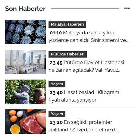
Son Haberler
Malatya Haberleri
01:10
Malatya’da son 4 yılda
yüzlerce can aldı! Sinir sistemi ve
duyu organı hastalıklarında şok
Pütürge Haberleri
veriler
23:45
Pütürge Devlet Hastanesi
ne zaman açılacak? Vali Yavuz
açıkladı
Yaşam
23:40
Hasat başladı: Kilogram
fiyatı altınla yarışıyor
Yaşam
23:20
En sağlıklı proteinler
açıklandı! Zirvede ne et ne de