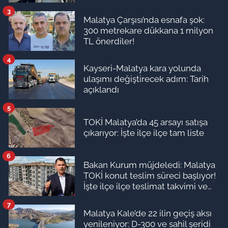
3
Malatya Çarşısı’nda esnafa şok:
300 metrekare dükkana 1 milyon
TL önerdiler!
4
Kayseri-Malatya kara yolunda
ulaşımı değiştirecek adım: Tarih
açıklandı
5
TOKİ Malatya’da 45 arsayı satışa
çıkarıyor: İşte ilçe ilçe tam liste
6
Bakan Kurum müjdeledi: Malatya
TOKİ konut teslim süreci başlıyor!
İşte ilçe ilçe teslimat takvimi ve
ödeme planı
7
Malatya Kale’de 22 ilin geçiş aksı
yenileniyor: D-300 ve sahil şeridi