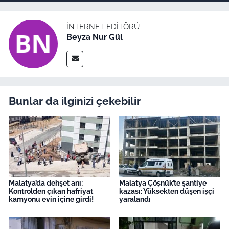
İNTERNET EDITÖRÜ
Beyza Nur Gül
Bunlar da ilginizi çekebilir
Malatya’da dehşet anı:
Malatya Çöşnük’te şantiye
Kontrolden çıkan hafriyat
kazası: Yüksekten düşen işçi
kamyonu evin içine girdi!
yaralandı