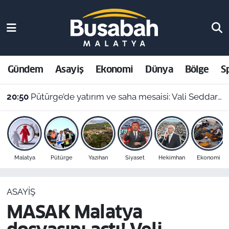
Gündem
Malatya Nöbetçi Eczaneler
Asayiş
Malatya Hava Durumu
Gündem
Asayiş
Ekonomi
Dünya
Bölge
S
20:50
Pütürge’de yatırım ve saha mesaisi: Vali Seddar Yavuz ilçeyi karış karış inceledi!
Ekonomi
Malatya Namaz Vakitleri
20:08
Malatya’nın yeri en çok araştırılan ilçesi: Yazıhan nerede, Malatya’nın neresinde kalıyor?
Dünya
Malatya Trafik Yoğunluk Haritası
Bölge
Süper Lig Puan Durumu ve Fikstür
Malatya
Pütürge
Yazıhan
Siyaset
Hekimhan
Ekonomi
Spor
Tüm Manşetler
ASAYIŞ
Resmi İlanlar
Son Dakika Haberleri
MASAK Malatya
Haber Arşivi