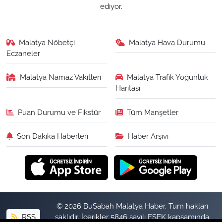
ediyor.
Malatya Nöbetçi
Malatya Hava Durumu
Eczaneler
Malatya Namaz Vakitleri
Malatya Trafik Yoğunluk
Haritası
Puan Durumu ve Fikstür
Tüm Manşetler
Son Dakika Haberleri
Haber Arşivi
© 2026 BuSabah Malatya Haber. Tüm hakları
RSS
saklıdır. İçerikler 5846 sayılı FSEK kapsamında