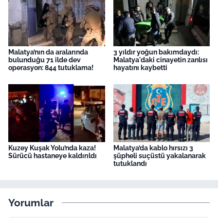
Malatya’nın da aralarında
3 yıldır yoğun bakımdaydı:
bulunduğu 71 ilde dev
Malatya'daki cinayetin zanlısı
operasyon: 844 tutuklama!
hayatını kaybetti
Kuzey Kuşak Yolu’nda kaza!
Malatya’da kablo hırsızı 3
Sürücü hastaneye kaldırıldı
şüpheli suçüstü yakalanarak
tutuklandı
Yorumlar