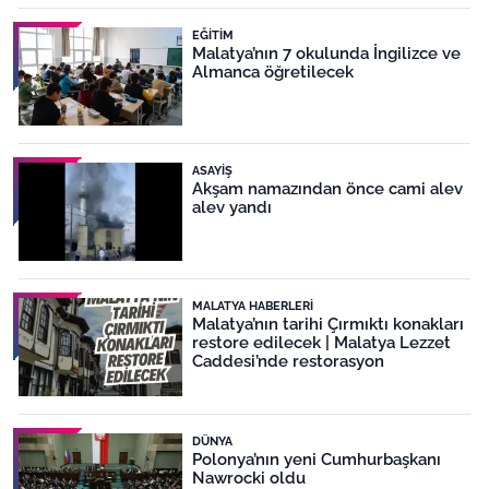
EĞITIM
Malatya’nın 7 okulunda İngilizce ve
Almanca öğretilecek
ASAYIŞ
Akşam namazından önce cami alev
alev yandı
MALATYA HABERLERI
Malatya’nın tarihi Çırmıktı konakları
restore edilecek | Malatya Lezzet
Caddesi’nde restorasyon
DÜNYA
Polonya’nın yeni Cumhurbaşkanı
Nawrocki oldu