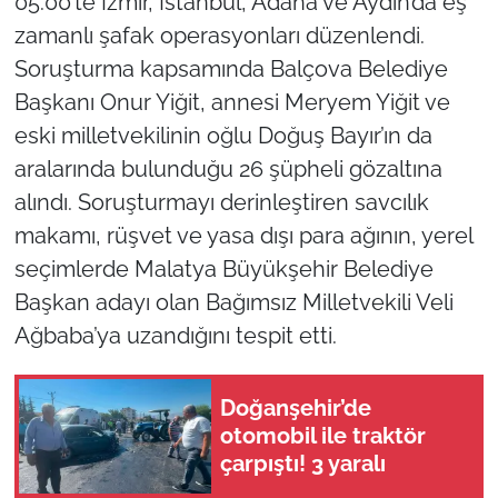
05.00’te İzmir, İstanbul, Adana ve Aydın’da eş
zamanlı şafak operasyonları düzenlendi.
Soruşturma kapsamında Balçova Belediye
Başkanı Onur Yiğit, annesi Meryem Yiğit ve
eski milletvekilinin oğlu Doğuş Bayır’ın da
aralarında bulunduğu 26 şüpheli gözaltına
alındı. Soruşturmayı derinleştiren savcılık
makamı, rüşvet ve yasa dışı para ağının, yerel
seçimlerde Malatya Büyükşehir Belediye
Başkan adayı olan Bağımsız Milletvekili Veli
Ağbaba’ya uzandığını tespit etti.
Doğanşehir’de
otomobil ile traktör
çarpıştı! 3 yaralı