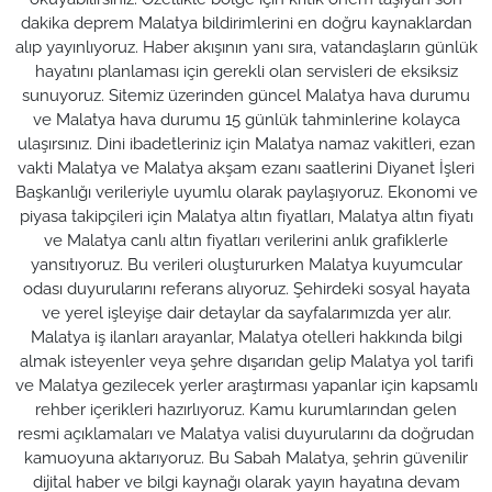
dakika deprem Malatya bildirimlerini en doğru kaynaklardan
alıp yayınlıyoruz. Haber akışının yanı sıra, vatandaşların günlük
hayatını planlaması için gerekli olan servisleri de eksiksiz
sunuyoruz. Sitemiz üzerinden güncel Malatya hava durumu
ve Malatya hava durumu 15 günlük tahminlerine kolayca
ulaşırsınız. Dini ibadetleriniz için Malatya namaz vakitleri, ezan
vakti Malatya ve Malatya akşam ezanı saatlerini Diyanet İşleri
Başkanlığı verileriyle uyumlu olarak paylaşıyoruz. Ekonomi ve
piyasa takipçileri için Malatya altın fiyatları, Malatya altın fiyatı
ve Malatya canlı altın fiyatları verilerini anlık grafiklerle
yansıtıyoruz. Bu verileri oluştururken Malatya kuyumcular
odası duyurularını referans alıyoruz. Şehirdeki sosyal hayata
ve yerel işleyişe dair detaylar da sayfalarımızda yer alır.
Malatya iş ilanları arayanlar, Malatya otelleri hakkında bilgi
almak isteyenler veya şehre dışarıdan gelip Malatya yol tarifi
ve Malatya gezilecek yerler araştırması yapanlar için kapsamlı
rehber içerikleri hazırlıyoruz. Kamu kurumlarından gelen
resmi açıklamaları ve Malatya valisi duyurularını da doğrudan
kamuoyuna aktarıyoruz. Bu Sabah Malatya, şehrin güvenilir
dijital haber ve bilgi kaynağı olarak yayın hayatına devam