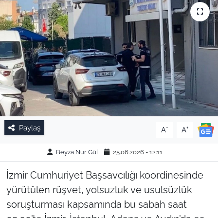
Paylaş
-
+
A
A
Beyza Nur Gül
25.06.2026 - 12:11
İzmir Cumhuriyet Başsavcılığı koordinesinde
yürütülen rüşvet, yolsuzluk ve usulsüzlük
soruşturması kapsamında bu sabah saat