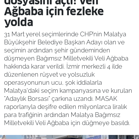
dosyasını açtı! Veli
Ağbaba için fezleke
yolda
31 Mart yerel seçimlerinde CHP’nin Malatya
Büyükşehir Belediye Başkan Adayı olan ve
seçimin ardından şehir gündeminden
düşmeyen Bağımsız Milletvekili Veli Ağbaba
hakkında karar verildi. İzmir merkezli 4 ilde
düzenlenen rüşvet ve yolsuzluk
operasyonunun ucu, şok iddialarla
Malatya'daki seçim kampanyasına ve kurulan
"Adaylık Borsası" çarkına uzandı. MASAK
raporlarıyla deşifre edilen milyonlarca liralık
para trafiğinin ardından Malatya Bağımsız
Milletvekili Veli Ağbaba için düğmeye basıldı.