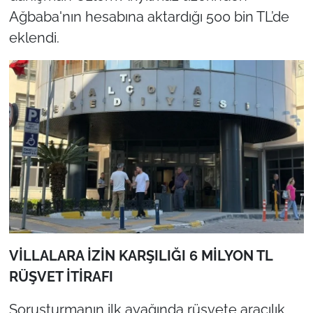
Ağbaba'nın hesabına aktardığı 500 bin TL’de
eklendi.
VİLLALARA İZİN KARŞILIĞI 6 MİLYON TL
RÜŞVET İTİRAFI
Soruşturmanın ilk ayağında rüşvete aracılık