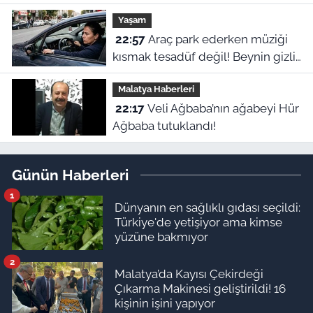
yumurta var
Yaşam
22:57
Araç park ederken müziği
kısmak tesadüf değil! Beynin gizli
refleksiymiş
Malatya Haberleri
22:17
Veli Ağbaba’nın ağabeyi Hür
Ağbaba tutuklandı!
Günün Haberleri
1
Dünyanın en sağlıklı gıdası seçildi:
Türkiye'de yetişiyor ama kimse
yüzüne bakmıyor
2
Malatya’da Kayısı Çekirdeği
Çıkarma Makinesi geliştirildi! 16
kişinin işini yapıyor