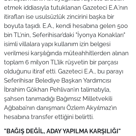
etmek iddiasıyla tutuklanan Gazeteci E.A.’nın
itirafları ise usulsüzlük zincirini başka bir
boyuta taşıdı. E.A., kendi hesabına gelen 500
bin TL’nin, Seferihisar’daki "İyonya Konakları"
isimli villalara yapı kullanım izin belgesi
verilmesi karşılığında müteahhitlerden alınan
toplam 6 milyon TL’lik rüşvetin bir parçası
olduğunu itiraf etti. Gazeteci E.A., bu parayı
Seferihisar Belediye Başkan Yardımcısı
İbrahim Gökhan Pehlivan’ın talimatıyla,
şahsen tanımadığı Bağımsız Milletvekili
Ağbaba’nın danışmanı Özlem Akyılmaz’ın
hesabına transfer ettiğini belirtti.
"BAĞIŞ DEĞİL, ADAY YAPILMA KARŞILIĞI"