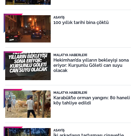
ASAYIŞ
100 yıllık tarihi bina çöktü
MALATYA HABERLERI
Hekimhan’da yılların bekleyişi sona
eriyor: Kurşunlu Göleti can suyu
olacak
MALATYA HABERLERI
Karabük’te orman yangını: 80 haneli
köy tahliye edildi
ASAYIŞ
İki arkadaşın tartışması cinayetle