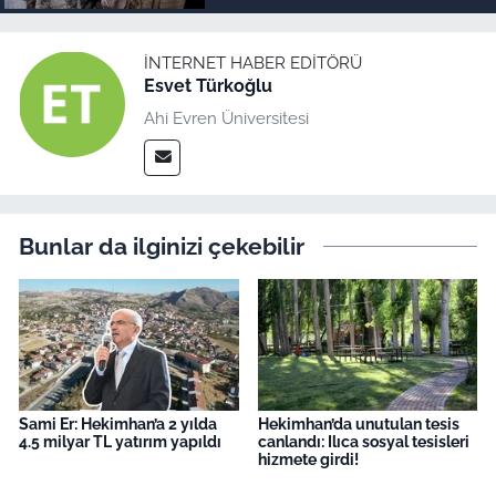
İNTERNET HABER EDITÖRÜ
Esvet Türkoğlu
Ahi Evren Üniversitesi
Bunlar da ilginizi çekebilir
Sami Er: Hekimhan’a 2 yılda
Hekimhan’da unutulan tesis
4.5 milyar TL yatırım yapıldı
canlandı: Ilıca sosyal tesisleri
hizmete girdi!