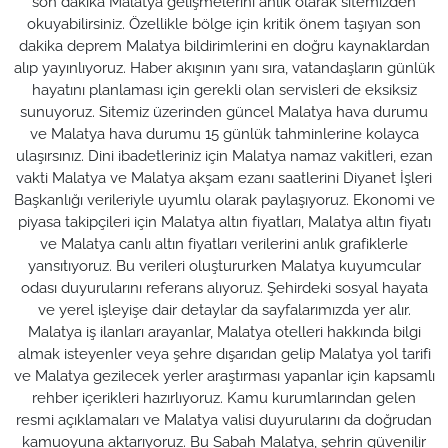
son dakika Malatya gelişmelerini anlık olarak sitemizden
okuyabilirsiniz. Özellikle bölge için kritik önem taşıyan son
dakika deprem Malatya bildirimlerini en doğru kaynaklardan
alıp yayınlıyoruz. Haber akışının yanı sıra, vatandaşların günlük
hayatını planlaması için gerekli olan servisleri de eksiksiz
sunuyoruz. Sitemiz üzerinden güncel Malatya hava durumu
ve Malatya hava durumu 15 günlük tahminlerine kolayca
ulaşırsınız. Dini ibadetleriniz için Malatya namaz vakitleri, ezan
vakti Malatya ve Malatya akşam ezanı saatlerini Diyanet İşleri
Başkanlığı verileriyle uyumlu olarak paylaşıyoruz. Ekonomi ve
piyasa takipçileri için Malatya altın fiyatları, Malatya altın fiyatı
ve Malatya canlı altın fiyatları verilerini anlık grafiklerle
yansıtıyoruz. Bu verileri oluştururken Malatya kuyumcular
odası duyurularını referans alıyoruz. Şehirdeki sosyal hayata
ve yerel işleyişe dair detaylar da sayfalarımızda yer alır.
Malatya iş ilanları arayanlar, Malatya otelleri hakkında bilgi
almak isteyenler veya şehre dışarıdan gelip Malatya yol tarifi
ve Malatya gezilecek yerler araştırması yapanlar için kapsamlı
rehber içerikleri hazırlıyoruz. Kamu kurumlarından gelen
resmi açıklamaları ve Malatya valisi duyurularını da doğrudan
kamuoyuna aktarıyoruz. Bu Sabah Malatya, şehrin güvenilir