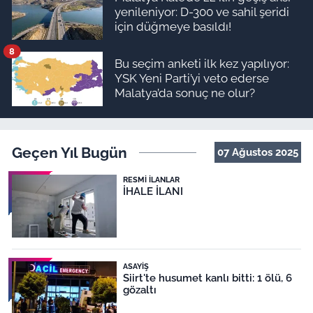
yenileniyor: D-300 ve sahil şeridi
için düğmeye basıldı!
8
Bu seçim anketi ilk kez yapılıyor:
YSK Yeni Parti’yi veto ederse
Malatya’da sonuç ne olur?
Geçen Yıl Bugün
07 Ağustos 2025
RESMI İLANLAR
İHALE İLANI
ASAYIŞ
Siirt'te husumet kanlı bitti: 1 ölü, 6
gözaltı