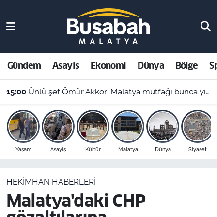
Gündem
Malatya Nöbetçi Eczaneler
Asayiş
Malatya Hava Durumu
Gündem
Asayiş
Ekonomi
Dünya
Bölge
S
Ekonomi
Malatya Namaz Vakitleri
15:00
Ünlü şef Ömür Akkor: Malatya mutfağı bunca yıldır kendini gizlemiş
Dünya
Malatya Trafik Yoğunluk Haritası
Bölge
Süper Lig Puan Durumu ve Fikstür
Yaşam
Asayiş
Kültür
Malatya
Dünya
Siyaset
Spor
Tüm Manşetler
HEKIMHAN HABERLERI
Resmi İlanlar
Son Dakika Haberleri
Malatya'daki CHP
Haber Arşivi