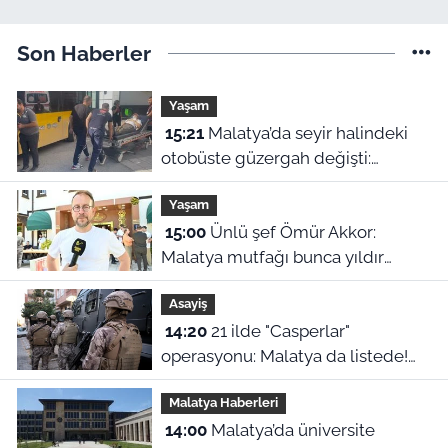
Son Haberler
Yaşam
15:21
Malatya’da seyir halindeki
otobüste güzergah değişti:
Fenalaşan yolcu acile yetiştirildi
Yaşam
15:00
Ünlü şef Ömür Akkor:
Malatya mutfağı bunca yıldır
kendini gizlemiş
Asayiş
14:20
21 ilde "Casperlar"
operasyonu: Malatya da listede!
151 kişiye dava açıldı
Malatya Haberleri
14:00
Malatya’da üniversite