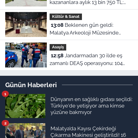
kazananlara aylık 13 bin 750 TL:
Kimler başvurabilir?
Kültür & Sanat
13:08
Beklenen gün geldi:
Malatya Arkeoloji Müzesinde
binlerce yıllık eserler görücüye
Asayiş
çıkıyor
12:58
Jandarmadan 30 ilde eş
zamanlı DEAŞ operasyonu: 104
şüpheli yakalandı!
Günün Haberleri
1
Dünyanın en sağlıklı gıdası seçildi:
Türkiye'de yetişiyor ama kimse
yüzüne bakmıyor
2
Malatya’da Kayısı Çekirdeği
Çıkarma Makinesi geliştirildi! 16