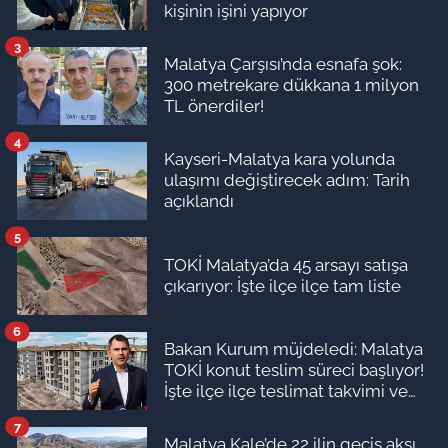
kişinin işini yapıyor
3
Malatya Çarşısı’nda esnafa şok:
300 metrekare dükkana 1 milyon
TL önerdiler!
4
Kayseri-Malatya kara yolunda
ulaşımı değiştirecek adım: Tarih
açıklandı
5
TOKİ Malatya’da 45 arsayı satışa
çıkarıyor: İşte ilçe ilçe tam liste
6
Bakan Kurum müjdeledi: Malatya
TOKİ konut teslim süreci başlıyor!
İşte ilçe ilçe teslimat takvimi ve
ödeme planı
7
Malatya Kale’de 22 ilin geçiş aksı