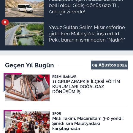
belli oldu: Gidiş-dönüş 620 TL,
Arapgir zirvede!
8
Yavuz Sultan Selim Mısır seferine
giderken Malatya’da inşa edildi:
Peki, buranın ismi neden “Nadir?”
Geçen Yıl Bugün
09 Ağustos 2025
RESMI İLANLAR
11 GRUP ARAPKİR İLÇESİ EĞİTİM
KURUMLARI DOĞALGAZ
DÖNÜŞÜM İŞİ
SPOR
Milli Takım, Macaristan’ı 3-0 yendi:
Şimdi sıra Malatya’daki
karşılaşmada