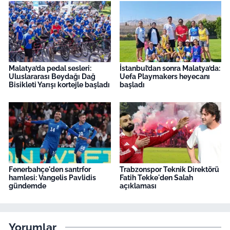
Malatya’da pedal sesleri:
İstanbul’dan sonra Malatya’da:
Uluslararası Beydağı Dağ
Uefa Playmakers heyecanı
Bisikleti Yarışı kortejle başladı
başladı
Fenerbahçe'den santrfor
Trabzonspor Teknik Direktörü
hamlesi: Vangelis Pavlidis
Fatih Tekke'den Salah
gündemde
açıklaması
Yorumlar