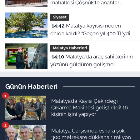
mahallesi Çöşnük'te anahtar
teslimi ne zaman?
Siyaset
14:42
Malatya kayısısı neden
dalda kaldı? “Geçen yıl 400 TL’ydi,
bu yıl 230 lira!”
Malatya Haberleri
14:10
Malatya'da araç sahiplerinin
yüzünü güldüren gelişme!
Günün Haberleri
1
Malatya’da Kayısı Çekirdeği
Çıkarma Makinesi geliştirildi! 16
kişinin işini yapıyor
2
Malatya Çarşısı’nda esnafa şok:
300 metrekare dükkana 1 milyon