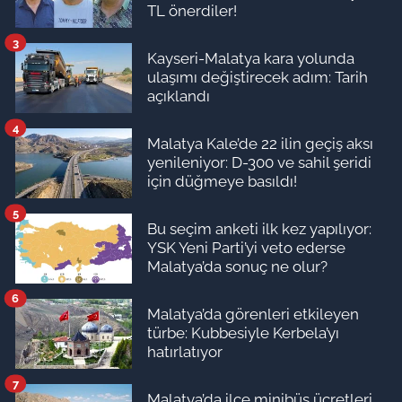
TL önerdiler!
3
Kayseri-Malatya kara yolunda
ulaşımı değiştirecek adım: Tarih
açıklandı
4
Malatya Kale’de 22 ilin geçiş aksı
yenileniyor: D-300 ve sahil şeridi
için düğmeye basıldı!
5
Bu seçim anketi ilk kez yapılıyor:
YSK Yeni Parti’yi veto ederse
Malatya’da sonuç ne olur?
6
Malatya’da görenleri etkileyen
türbe: Kubbesiyle Kerbela’yı
hatırlatıyor
7
Malatya’da ilçe minibüs ücretleri