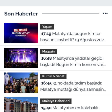
Son Haberler
Yaşam
17:19
Malatya'da bugün kimler
hayatını kaybetti? (9 Ağustos 2026
vefat listesi)
Magazin
16:48
Malatya'da yıldızlar geçidi
başladı! Bugün kimin konseri var,
Ceza ne zaman geliyor?
Kültür & Sanat
16:45
31 noktada tadım başladı:
Malatya mutfağı dünya sahnesine
çıkıyor
Malatya Haberleri
15:40
Malatya’nın en kalabalık