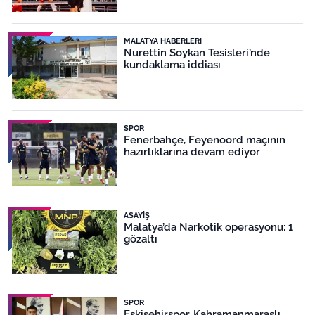
MALATYA HABERLERI
Nurettin Soykan Tesisleri’nde
kundaklama iddiası
SPOR
Fenerbahçe, Feyenoord maçının
hazırlıklarına devam ediyor
ASAYIŞ
Malatya’da Narkotik operasyonu: 1
gözaltı
SPOR
Eskişehirspor, Kahramanmaraşlı