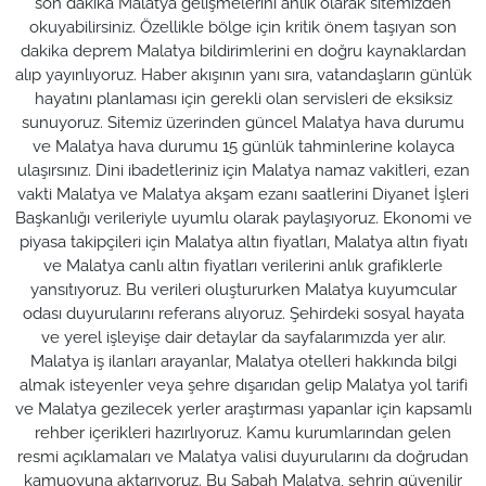
son dakika Malatya gelişmelerini anlık olarak sitemizden
okuyabilirsiniz. Özellikle bölge için kritik önem taşıyan son
dakika deprem Malatya bildirimlerini en doğru kaynaklardan
alıp yayınlıyoruz. Haber akışının yanı sıra, vatandaşların günlük
hayatını planlaması için gerekli olan servisleri de eksiksiz
sunuyoruz. Sitemiz üzerinden güncel Malatya hava durumu
ve Malatya hava durumu 15 günlük tahminlerine kolayca
ulaşırsınız. Dini ibadetleriniz için Malatya namaz vakitleri, ezan
vakti Malatya ve Malatya akşam ezanı saatlerini Diyanet İşleri
Başkanlığı verileriyle uyumlu olarak paylaşıyoruz. Ekonomi ve
piyasa takipçileri için Malatya altın fiyatları, Malatya altın fiyatı
ve Malatya canlı altın fiyatları verilerini anlık grafiklerle
yansıtıyoruz. Bu verileri oluştururken Malatya kuyumcular
odası duyurularını referans alıyoruz. Şehirdeki sosyal hayata
ve yerel işleyişe dair detaylar da sayfalarımızda yer alır.
Malatya iş ilanları arayanlar, Malatya otelleri hakkında bilgi
almak isteyenler veya şehre dışarıdan gelip Malatya yol tarifi
ve Malatya gezilecek yerler araştırması yapanlar için kapsamlı
rehber içerikleri hazırlıyoruz. Kamu kurumlarından gelen
resmi açıklamaları ve Malatya valisi duyurularını da doğrudan
kamuoyuna aktarıyoruz. Bu Sabah Malatya, şehrin güvenilir