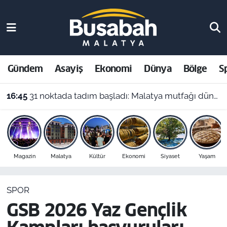
Gündem
Malatya Nöbetçi Eczaneler
Asayiş
Malatya Hava Durumu
Gündem
Asayiş
Ekonomi
Dünya
Bölge
S
Ekonomi
Malatya Namaz Vakitleri
16:45
31 noktada tadım başladı: Malatya mutfağı dünya sahnesine çıkıyor
Dünya
Malatya Trafik Yoğunluk Haritası
Bölge
Süper Lig Puan Durumu ve Fikstür
Magazin
Malatya
Kültür
Ekonomi
Siyaset
Yaşam
Spor
Tüm Manşetler
SPOR
Resmi İlanlar
Son Dakika Haberleri
GSB 2026 Yaz Gençlik
Haber Arşivi