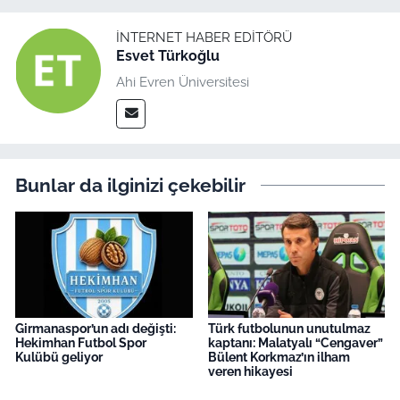
İNTERNET HABER EDITÖRÜ
Esvet Türkoğlu
Ahi Evren Üniversitesi
Bunlar da ilginizi çekebilir
Girmanaspor’un adı değişti:
Türk futbolunun unutulmaz
Hekimhan Futbol Spor
kaptanı: Malatyalı “Cengaver”
Kulübü geliyor
Bülent Korkmaz’ın ilham
veren hikayesi