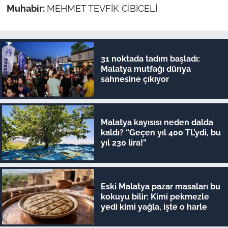
Muhabir:
MEHMET TEVFİK CİBİCELİ
31 noktada tadım başladı:
Malatya mutfağı dünya
sahnesine çıkıyor
Malatya kayısısı neden dalda
kaldı? “Geçen yıl 400 TL’ydi, bu
yıl 230 lira!”
Eski Malatya pazar masaları bu
kokuyu bilir: Kimi pekmezle
yedi kimi yağla, işte o harle