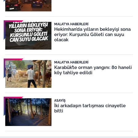
MALATYA HABERLERI
Hekimhan’da yılların bekleyişi sona
eriyor: Kurşunlu Göleti can suyu
olacak
MALATYA HABERLERI
Karabük’te orman yangını: 80 haneli
köy tahliye edildi
ASAYIŞ
İki arkadaşın tartışması cinayetle
bitti