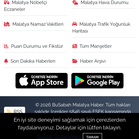
Malatya Nöbetçi
Malatya Hava Durumu
Eczaneler
Malatya Namaz Vakitleri
Malatya Trafik Yoğunluk
Haritası
Puan Durumu ve Fikstür
Tüm Manşetler
Son Dakika Haberleri
Haber Arşivi
© 2026 BuSabah Malatya Haber. Tüm hakları
RSS
saklıdır. İçerikler 5846 sayılı FSEK kapsamında
izinsiz kopyalanamaz.
En iyi site deneyimi sağlamak için çerezlerden
faydalanıyoruz. Detaylar için lütfen tıklayın.
Gizlilik Sözleşmesi
Haber Yazılımı:
TE Bilişim
TAMAM