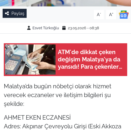
Paylaş
-
+
A
A
Esvet Türkoğlu
23.05.2026 - 08:38
ATM'de dikkat çeken
değişim Malatya'ya da
yansıdı! Para çekenler
bunu fark edecek
Malatya’da bugün nöbetçi olarak hizmet
verecek eczaneler ve iletişim bilgileri şu
şekilde:
AHMET EKEN ECZANESİ
Adres: Akpınar Çevreyolu Girişi (Eski Akkoza