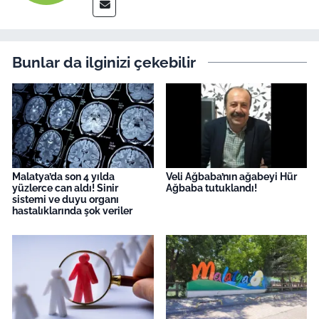
Bunlar da ilginizi çekebilir
Malatya’da son 4 yılda
Veli Ağbaba’nın ağabeyi Hür
yüzlerce can aldı! Sinir
Ağbaba tutuklandı!
sistemi ve duyu organı
hastalıklarında şok veriler