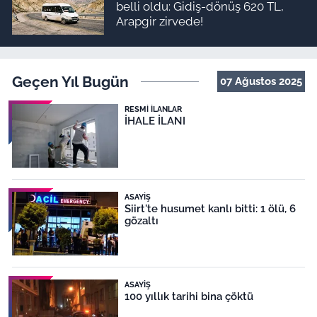
belli oldu: Gidiş-dönüş 620 TL,
Arapgir zirvede!
Geçen Yıl Bugün
07 Ağustos 2025
RESMI İLANLAR
İHALE İLANI
ASAYIŞ
Siirt'te husumet kanlı bitti: 1 ölü, 6
gözaltı
ASAYIŞ
100 yıllık tarihi bina çöktü