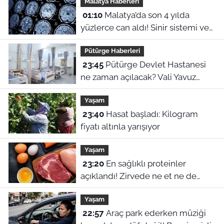
Malatya Haberleri
01:10
Malatya’da son 4 yılda
yüzlerce can aldı! Sinir sistemi ve
duyu organı hastalıklarında şok
Pütürge Haberleri
veriler
23:45
Pütürge Devlet Hastanesi
ne zaman açılacak? Vali Yavuz
açıkladı
Yaşam
23:40
Hasat başladı: Kilogram
fiyatı altınla yarışıyor
Yaşam
23:20
En sağlıklı proteinler
açıklandı! Zirvede ne et ne de
yumurta var
Yaşam
22:57
Araç park ederken müziği