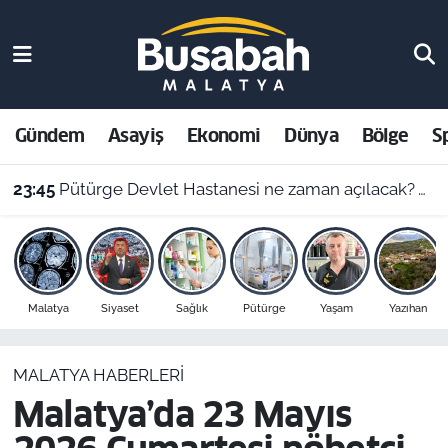
Gündem
Malatya Nöbetçi Eczaneler
Asayiş
Malatya Hava Durumu
Gündem
Asayiş
Ekonomi
Dünya
Bölge
S
Ekonomi
Malatya Namaz Vakitleri
23:45
Pütürge Devlet Hastanesi ne zaman açılacak? Vali Yavuz açıkladı
Dünya
Malatya Trafik Yoğunluk Haritası
Bölge
Süper Lig Puan Durumu ve Fikstür
Malatya
Siyaset
Sağlık
Pütürge
Yaşam
Yazıhan
Spor
Tüm Manşetler
MALATYA HABERLERI
Resmi İlanlar
Son Dakika Haberleri
Malatya’da 23 Mayıs
Haber Arşivi