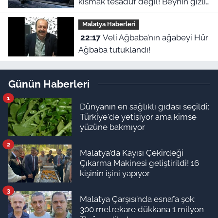
kısmak tesadüf değil! Beynin gizli
refleksiymiş
Malatya Haberleri
22:17
Veli Ağbaba’nın ağabeyi Hür
Ağbaba tutuklandı!
Günün Haberleri
1
Dünyanın en sağlıklı gıdası seçildi:
Türkiye'de yetişiyor ama kimse
yüzüne bakmıyor
2
Malatya’da Kayısı Çekirdeği
Çıkarma Makinesi geliştirildi! 16
kişinin işini yapıyor
3
Malatya Çarşısı’nda esnafa şok:
300 metrekare dükkana 1 milyon