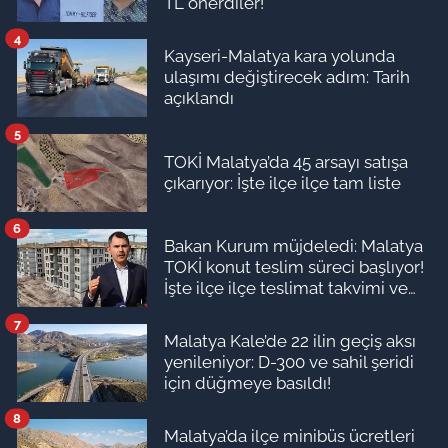
TL önerdiler!
4
Kayseri-Malatya kara yolunda
ulaşımı değiştirecek adım: Tarih
açıklandı
5
TOKİ Malatya’da 45 arsayı satışa
çıkarıyor: İşte ilçe ilçe tam liste
6
Bakan Kurum müjdeledi: Malatya
TOKİ konut teslim süreci başlıyor!
İşte ilçe ilçe teslimat takvimi ve
ödeme planı
7
Malatya Kale’de 22 ilin geçiş aksı
yenileniyor: D-300 ve sahil şeridi
için düğmeye basıldı!
8
Malatya’da ilçe minibüs ücretleri