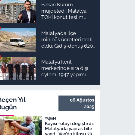
Bakan Kurum
müjdeledi: Malatya
TOKİ konut teslim
süreci başlıyor! İşte
ilçe ilçe teslimat
Malatya’da ilçe
takvimi ve ödeme
minibüs ücretleri belli
planı
oldu: Gidiş-dönüş 620
TL, Arapgir zirvede!
Malatya kent
merkezinde sıra dışı
eylem: 1947 yapımı
anıta pantolon
giydirmek istediler
Geçen Yıl
06 Ağustos
Bugün
2025
YAŞAM
Kayısı rotayı değiştirdi:
Malatya’da yaprak bile
yandı, Van’da kilosu 300