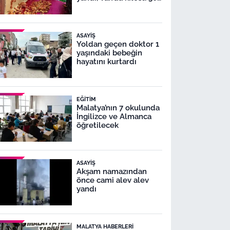
TL!
ASAYIŞ
Yoldan geçen doktor 1
yaşındaki bebeğin
hayatını kurtardı
EĞITIM
Malatya’nın 7 okulunda
İngilizce ve Almanca
öğretilecek
ASAYIŞ
Akşam namazından
önce cami alev alev
yandı
MALATYA HABERLERI