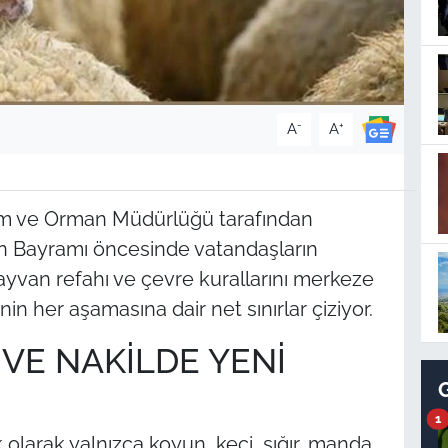
-
+
A
A
arım ve Orman Müdürlüğü tarafından
n Bayramı öncesinde vatandaşların
hayvan refahı ve çevre kurallarını merkeze
n her aşamasına dair net sınırlar çiziyor.
 VE NAKİLDE YENİ
1
olarak yalnızca koyun, keçi, sığır, manda