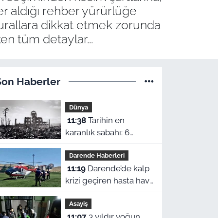
er aldığı rehber yürürlüğe
 kurallara dikkat etmek zorunda
en tüm detaylar...
Son Haberler
Dünya
11:38
Tarihin en
karanlık sabahı: 6
Ağustos 1945’te "Little
Darende Haberleri
Boy" Hiroşima’yı nasıl
11:19
Darende’de kalp
yok etti?
krizi geçiren hasta hava
ambulansıyla
Asayiş
Malatya’ya sevk edildi
11:07
3 yıldır yoğun