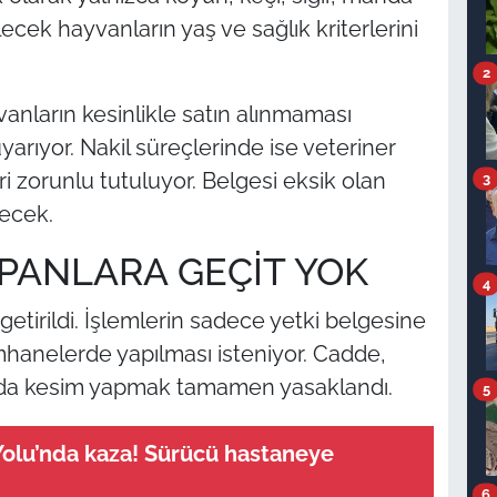
ilecek hayvanların yaş ve sağlık kriterlerini
2
anların kesinlikle satın alınmaması
arıyor. Nakil süreçlerinde ise veteriner
ri zorunlu tutuluyor. Belgesi eksik olan
3
ecek.
PANLARA GEÇİT YOK
4
 getirildi. İşlemlerin sadece yetki belgesine
simhanelerde yapılması isteniyor. Cadde,
arda kesim yapmak tamamen yasaklandı.
5
olu’nda kaza! Sürücü hastaneye
6