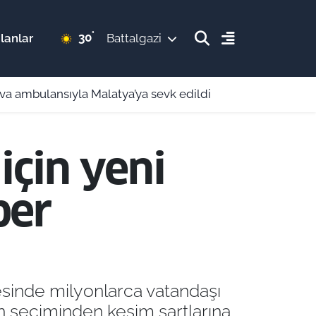
°
30
lanlar
Battalgazi
ava ambulansıyla Malatya’ya sevk edildi
için yeni
ber
sinde milyonlarca vatandaşı
 seçiminden kesim şartlarına,