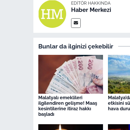
EDITÖR HAKKINDA
Haber Merkezi
Bunlar da ilginizi çekebilir
Malatyalı emeklileri
Malatya’da
ilgilendiren gelişme! Maaş
etkisini s
kesintilerine itiraz hakkı
hava dur
başladı