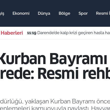
iş
Ekonomi
Dünya
Bölge
Spor
Resmi İ
 Haberleri
11:19
Darende’de kalp krizi geçiren hasta h
Kurban Bayramı 
vrede: Resmi reh
dürlüğü, yaklaşan Kurban Bayramı önce
zenlemeleri kamuoyuyla paylaştı. Hayvan