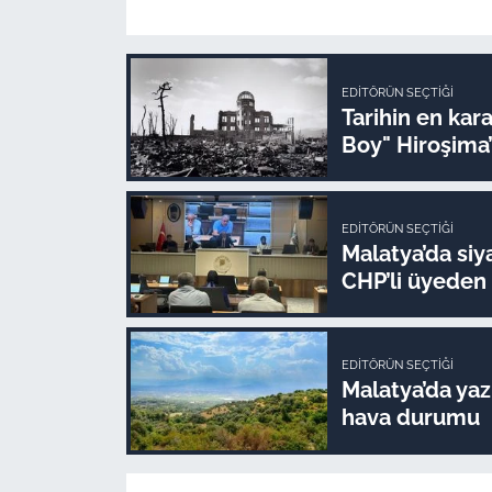
EDITÖRÜN SEÇTIĞI
Tarihin en kara
Boy" Hiroşima’y
EDITÖRÜN SEÇTIĞI
Malatya’da siya
CHP’li üyeden i
EDITÖRÜN SEÇTIĞI
Malatya’da yaz 
hava durumu