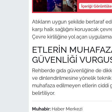
İçeriği Görüntül
Atıkların uygun şekilde bertaraf edi
karşı halk sağlığını koruyacak çevre
Çevre kirliliğine yol açan uygulamal
ETLERİN MUHAFAZ
GÜVENLİĞİ VURGU
Rehberde gıda güvenliğine de dikka
ve dinlendirilmesine yönelik teknik
muhafaza edilmeyen etlerin ciddi gı
belirtiliyor.
Muhabir:
Haber Merkezi