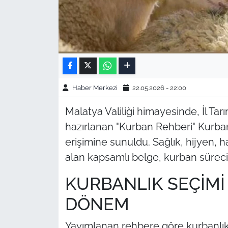
Haber Merkezi
22.05.2026 - 22:00
Malatya Valiliği himayesinde, İl T
hazırlanan "Kurban Rehberi" Kurba
erişimine sunuldu. Sağlık, hijyen, 
alan kapsamlı belge, kurban sürecini
KURBANLIK SEÇİMİ
DÖNEM
Yayımlanan rehbere göre kurbanlık 