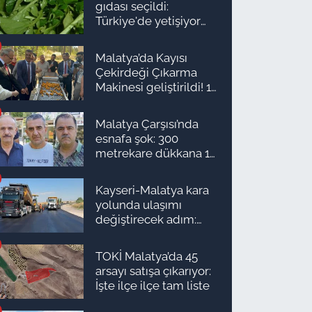
gıdası seçildi:
Türkiye'de yetişiyor
ama kimse yüzüne
bakmıyor
Malatya’da Kayısı
Çekirdeği Çıkarma
Makinesi geliştirildi! 16
kişinin işini yapıyor
Malatya Çarşısı’nda
esnafa şok: 300
metrekare dükkana 1
milyon TL önerdiler!
Kayseri-Malatya kara
yolunda ulaşımı
değiştirecek adım:
Tarih açıklandı
TOKİ Malatya’da 45
arsayı satışa çıkarıyor:
İşte ilçe ilçe tam liste