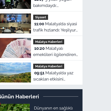
bakımdaydı:
Malatya'daki cinayetin
Siyaset
zanlısı hayatını kaybetti
11:00
Malatya’da siyasi
trafik hızlandı: Yeşilyurt
Meclisinde CHP’li
Malatya Haberleri
üyeden istifa!
10:20
Malatyalı
emeklileri ilgilendiren
gelişme! Maaş
Malatya Haberleri
kesintilerine itiraz hakkı
09:51
Malatya’da yaz
başladı
sıcakları etkisini
sürdürüyor: İlçe ilçe
hava durumu
Günün Haberleri
Dünyanın en sağlıklı