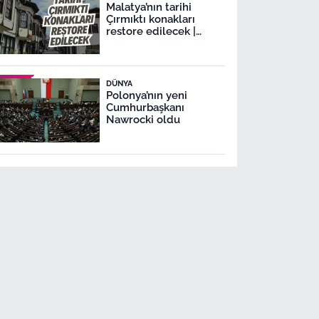
Malatya’nın tarihi
Çırmıktı konakları
restore edilecek |
Malatya Lezzet
Caddesi’nde
restorasyon
DÜNYA
Polonya’nın yeni
Cumhurbaşkanı
Nawrocki oldu