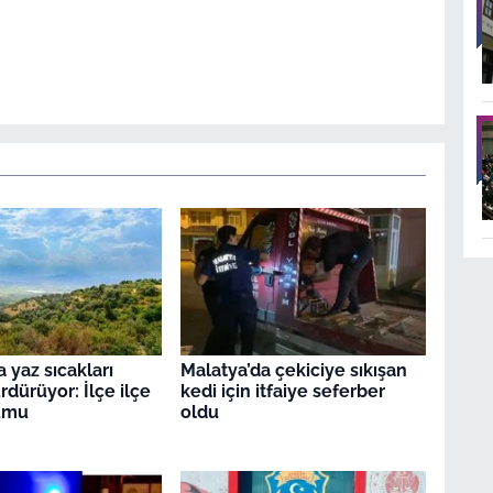
 yaz sıcakları
Malatya’da çekiciye sıkışan
ürdürüyor: İlçe ilçe
kedi için itfaiye seferber
umu
oldu