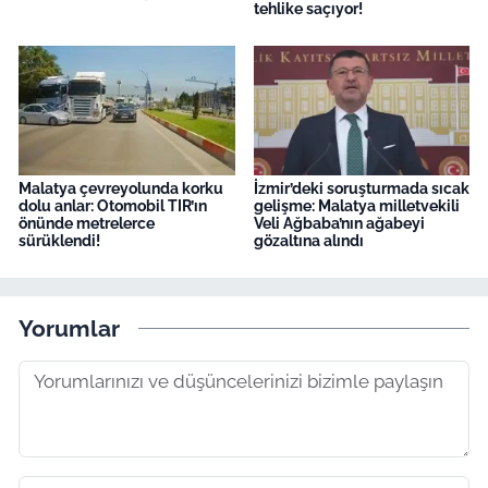
tehlike saçıyor!
Malatya çevreyolunda korku
İzmir’deki soruşturmada sıcak
dolu anlar: Otomobil TIR’ın
gelişme: Malatya milletvekili
önünde metrelerce
Veli Ağbaba’nın ağabeyi
sürüklendi!
gözaltına alındı
Yorumlar