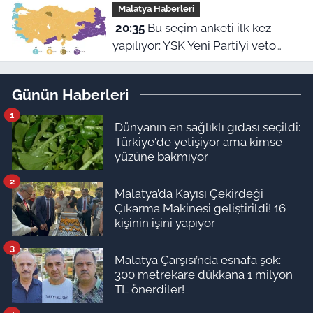
Malatya Haberleri
20:35
Bu seçim anketi ilk kez
yapılıyor: YSK Yeni Parti’yi veto
ederse Malatya’da sonuç ne olur?
Günün Haberleri
1
Dünyanın en sağlıklı gıdası seçildi:
Türkiye'de yetişiyor ama kimse
yüzüne bakmıyor
2
Malatya’da Kayısı Çekirdeği
Çıkarma Makinesi geliştirildi! 16
kişinin işini yapıyor
3
Malatya Çarşısı’nda esnafa şok:
300 metrekare dükkana 1 milyon
TL önerdiler!