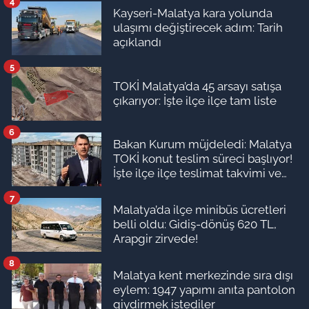
4
Kayseri-Malatya kara yolunda
ulaşımı değiştirecek adım: Tarih
açıklandı
5
TOKİ Malatya’da 45 arsayı satışa
çıkarıyor: İşte ilçe ilçe tam liste
6
Bakan Kurum müjdeledi: Malatya
TOKİ konut teslim süreci başlıyor!
İşte ilçe ilçe teslimat takvimi ve
ödeme planı
7
Malatya’da ilçe minibüs ücretleri
belli oldu: Gidiş-dönüş 620 TL,
Arapgir zirvede!
8
Malatya kent merkezinde sıra dışı
eylem: 1947 yapımı anıta pantolon
giydirmek istediler