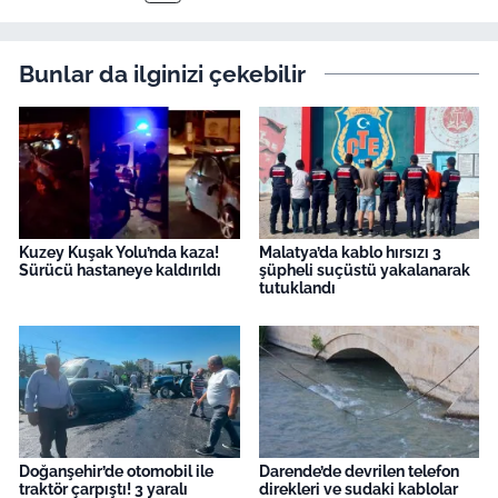
Bunlar da ilginizi çekebilir
Kuzey Kuşak Yolu’nda kaza!
Malatya’da kablo hırsızı 3
Sürücü hastaneye kaldırıldı
şüpheli suçüstü yakalanarak
tutuklandı
Doğanşehir’de otomobil ile
Darende’de devrilen telefon
traktör çarpıştı! 3 yaralı
direkleri ve sudaki kablolar