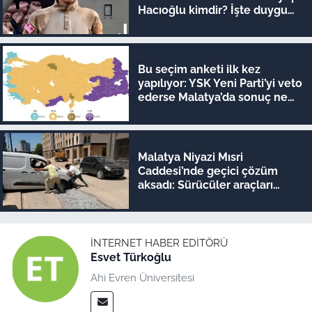
Hacıoğlu kimdir? İşte duygu
dolu hikayesi
Bu seçim anketi ilk kez
yapılıyor: YSK Yeni Parti’yi veto
ederse Malatya’da sonuç ne
olur?
Malatya Niyazi Mısri
Caddesi’nde geçici çözüm
aksadı: Sürücüler araçları
iterek geçiyor!
İNTERNET HABER EDITÖRÜ
Esvet Türkoğlu
Ahi Evren Üniversitesi