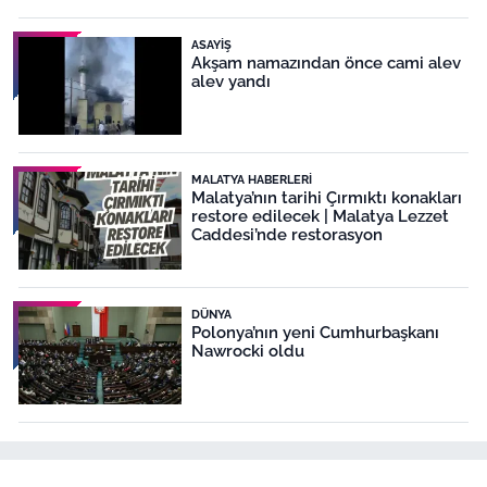
ASAYIŞ
Akşam namazından önce cami alev
alev yandı
MALATYA HABERLERI
Malatya’nın tarihi Çırmıktı konakları
restore edilecek | Malatya Lezzet
Caddesi’nde restorasyon
DÜNYA
Polonya’nın yeni Cumhurbaşkanı
Nawrocki oldu