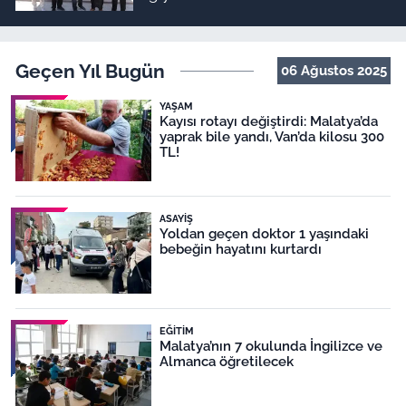
Geçen Yıl Bugün
06 Ağustos 2025
YAŞAM
Kayısı rotayı değiştirdi: Malatya’da
yaprak bile yandı, Van’da kilosu 300
TL!
ASAYIŞ
Yoldan geçen doktor 1 yaşındaki
bebeğin hayatını kurtardı
EĞITIM
Malatya’nın 7 okulunda İngilizce ve
Almanca öğretilecek