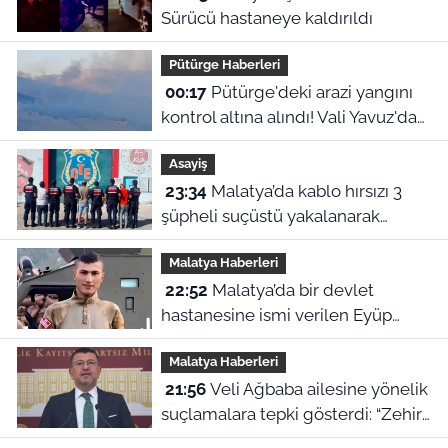
Sürücü hastaneye kaldırıldı
Pütürge Haberleri
00:17
Pütürge'deki arazi yangını
kontrol altına alındı! Vali Yavuz'dan
çağrı
Asayiş
23:34
Malatya’da kablo hırsızı 3
şüpheli suçüstü yakalanarak
tutuklandı
Malatya Haberleri
22:52
Malatya’da bir devlet
hastanesine ismi verilen Eyüp
Hacıoğlu kimdir? İşte duygu dolu
Malatya Haberleri
hikayesi
21:56
Veli Ağbaba ailesine yönelik
suçlamalara tepki gösterdi: “Zehir
olsun”