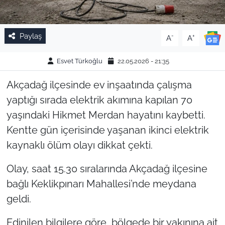
Paylaş
-
+
A
A
Esvet Türkoğlu
22.05.2026 - 21:35
Akçadağ ilçesinde ev inşaatında çalışma
yaptığı sırada elektrik akımına kapılan 70
yaşındaki Hikmet Merdan hayatını kaybetti.
Kentte gün içerisinde yaşanan ikinci elektrik
kaynaklı ölüm olayı dikkat çekti.
Olay, saat 15.30 sıralarında Akçadağ ilçesine
bağlı Keklikpınarı Mahallesi’nde meydana
geldi.
Edinilen bilgilere göre, bölgede bir yakınına ait