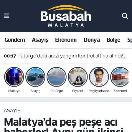
Gündem
Malatya Nöbetçi Eczaneler
Asayiş
Malatya Hava Durumu
Gündem
Asayiş
Ekonomi
Dünya
Bölge
S
Ekonomi
Malatya Namaz Vakitleri
00:17
Pütürge'deki arazi yangını kontrol altına alındı! Vali Yavuz'dan çağrı
Dünya
Malatya Trafik Yoğunluk Haritası
Bölge
Süper Lig Puan Durumu ve Fikstür
Malatya
Asayiş
Pütürge
Siyaset
Yeşilyurtspor
Ekonomi
Spor
Tüm Manşetler
ASAYIŞ
Resmi İlanlar
Son Dakika Haberleri
Malatya’da peş peşe acı
Haber Arşivi