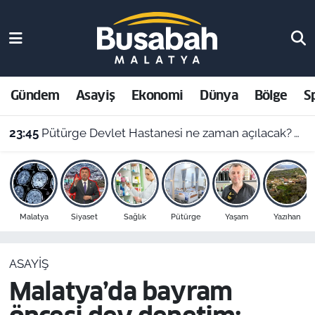
Gündem
Malatya Nöbetçi Eczaneler
Asayiş
Malatya Hava Durumu
Gündem
Asayiş
Ekonomi
Dünya
Bölge
S
Ekonomi
Malatya Namaz Vakitleri
23:45
Pütürge Devlet Hastanesi ne zaman açılacak? Vali Yavuz açıkladı
Dünya
Malatya Trafik Yoğunluk Haritası
Bölge
Süper Lig Puan Durumu ve Fikstür
Malatya
Siyaset
Sağlık
Pütürge
Yaşam
Yazıhan
Spor
Tüm Manşetler
ASAYIŞ
Resmi İlanlar
Son Dakika Haberleri
Malatya’da bayram
Haber Arşivi