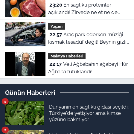
23:20
En sağlıklı proteinler
açıklandı! Zirvede ne et ne de
yumurta var
Yaşam
22:57
Araç park ederken müziği
kısmak tesadüf değil! Beynin gizli
refleksiymiş
Malatya Haberleri
22:17
Veli Ağbaba’nın ağabeyi Hür
Ağbaba tutuklandı!
Günün Haberleri
1
Dünyanın en sağlıklı gıdası seçildi:
Türkiye'de yetişiyor ama kimse
yüzüne bakmıyor
2