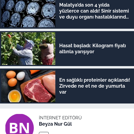
Malatya’da son 4 yılda
yüzlerce can aldı! Sinir sistemi
ve duyu organı hastalıklarında
şok veriler
Hasat başladı: Kilogram fiyatı
altınla yarışıyor
En sağlıklı proteinler açıklandı!
Zirvede ne et ne de yumurta
var
İNTERNET EDITÖRÜ
Beyza Nur Gül