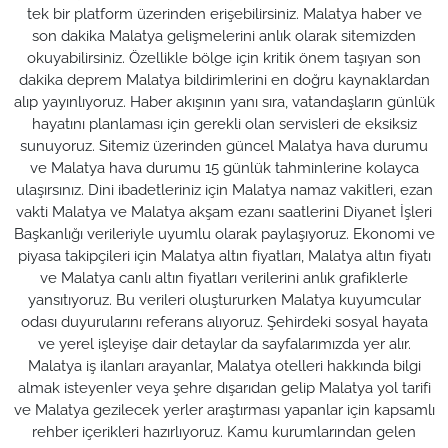
tek bir platform üzerinden erişebilirsiniz. Malatya haber ve
son dakika Malatya gelişmelerini anlık olarak sitemizden
okuyabilirsiniz. Özellikle bölge için kritik önem taşıyan son
dakika deprem Malatya bildirimlerini en doğru kaynaklardan
alıp yayınlıyoruz. Haber akışının yanı sıra, vatandaşların günlük
hayatını planlaması için gerekli olan servisleri de eksiksiz
sunuyoruz. Sitemiz üzerinden güncel Malatya hava durumu
ve Malatya hava durumu 15 günlük tahminlerine kolayca
ulaşırsınız. Dini ibadetleriniz için Malatya namaz vakitleri, ezan
vakti Malatya ve Malatya akşam ezanı saatlerini Diyanet İşleri
Başkanlığı verileriyle uyumlu olarak paylaşıyoruz. Ekonomi ve
piyasa takipçileri için Malatya altın fiyatları, Malatya altın fiyatı
ve Malatya canlı altın fiyatları verilerini anlık grafiklerle
yansıtıyoruz. Bu verileri oluştururken Malatya kuyumcular
odası duyurularını referans alıyoruz. Şehirdeki sosyal hayata
ve yerel işleyişe dair detaylar da sayfalarımızda yer alır.
Malatya iş ilanları arayanlar, Malatya otelleri hakkında bilgi
almak isteyenler veya şehre dışarıdan gelip Malatya yol tarifi
ve Malatya gezilecek yerler araştırması yapanlar için kapsamlı
rehber içerikleri hazırlıyoruz. Kamu kurumlarından gelen