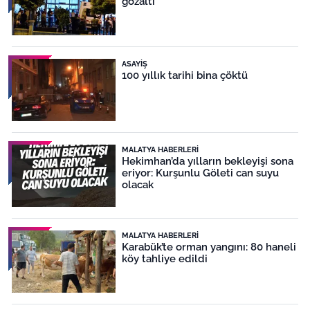
gözaltı
ASAYIŞ
100 yıllık tarihi bina çöktü
MALATYA HABERLERI
Hekimhan’da yılların bekleyişi sona
eriyor: Kurşunlu Göleti can suyu
olacak
MALATYA HABERLERI
Karabük’te orman yangını: 80 haneli
köy tahliye edildi