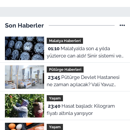
Son Haberler
Malatya Haberleri
01:10
Malatya’da son 4 yılda
yüzlerce can aldı! Sinir sistemi ve
duyu organı hastalıklarında şok
Pütürge Haberleri
veriler
23:45
Pütürge Devlet Hastanesi
ne zaman açılacak? Vali Yavuz
açıkladı
Yaşam
23:40
Hasat başladı: Kilogram
fiyatı altınla yarışıyor
Yaşam