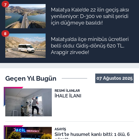
7
Malatya Kale’de 22 ilin geçiş aksı
yenileniyor: D-300 ve sahil şeridi
için düğmeye basıldı!
8
Malatya’da ilçe minibüs ücretleri
belli oldu: Gidiş-dönüş 620 TL,
Arapgir zirvede!
Geçen Yıl Bugün
07 Ağustos 2025
RESMI İLANLAR
İHALE İLANI
ASAYIŞ
Siirt'te husumet kanlı bitti: 1 ölü, 6