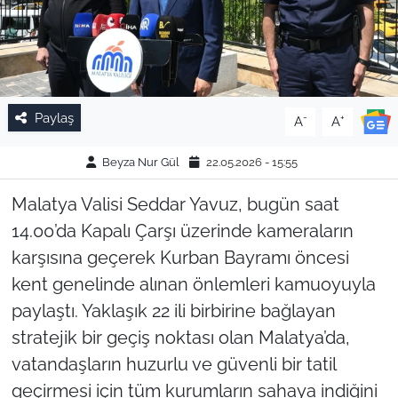
Paylaş
-
+
A
A
Beyza Nur Gül
22.05.2026 - 15:55
Malatya Valisi Seddar Yavuz, bugün saat
14.00’da Kapalı Çarşı üzerinde kameraların
karşısına geçerek Kurban Bayramı öncesi
kent genelinde alınan önlemleri kamuoyuyla
paylaştı. Yaklaşık 22 ili birbirine bağlayan
stratejik bir geçiş noktası olan Malatya’da,
vatandaşların huzurlu ve güvenli bir tatil
geçirmesi için tüm kurumların sahaya indiğini