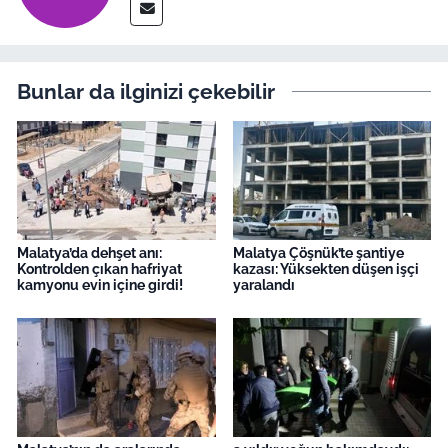
Bunlar da ilginizi çekebilir
Malatya’da dehşet anı:
Malatya Çöşnük’te şantiye
Kontrolden çıkan hafriyat
kazası: Yüksekten düşen işçi
kamyonu evin içine girdi!
yaralandı