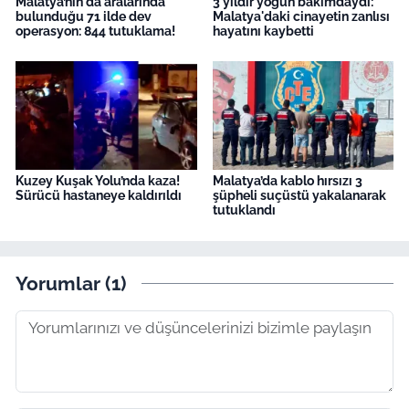
Malatya’nın da aralarında
3 yıldır yoğun bakımdaydı:
bulunduğu 71 ilde dev
Malatya'daki cinayetin zanlısı
operasyon: 844 tutuklama!
hayatını kaybetti
Kuzey Kuşak Yolu’nda kaza!
Malatya’da kablo hırsızı 3
Sürücü hastaneye kaldırıldı
şüpheli suçüstü yakalanarak
tutuklandı
Yorumlar (1)