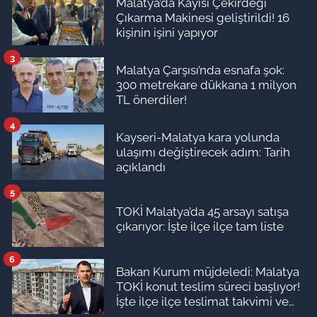
Malatya’da Kayısı Çekirdeği
Çıkarma Makinesi geliştirildi! 16
kişinin işini yapıyor
3
Malatya Çarşısı’nda esnafa şok:
300 metrekare dükkana 1 milyon
TL önerdiler!
4
Kayseri-Malatya kara yolunda
ulaşımı değiştirecek adım: Tarih
açıklandı
5
TOKİ Malatya’da 45 arsayı satışa
çıkarıyor: İşte ilçe ilçe tam liste
6
Bakan Kurum müjdeledi: Malatya
TOKİ konut teslim süreci başlıyor!
İşte ilçe ilçe teslimat takvimi ve
ödeme planı