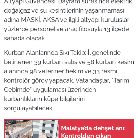
Altyapı Güvencesi: Bayram süresince elektrik,
doğalgaz ve su kesintilerinin yaşanmaması
adına MASKİ, AKSA ve ilgili altyapı kuruluşları
yüzlerce personel ve araç filosuyla 13 ilçede
sahada olacak.
Kurban Alanlarında Sıkı Takip: İl genelinde
belirlenen 39 kurban satış ve 58 kurban kesim
alanında 98 veteriner hekim ve 33 resmi
kontrolör görev yapacak. Vatandaşlar, "Tarım
Cebimde" uygulaması üzerinden
kurbanlıkların küpe bilgilerini
sorgulayabilecek.
Malatya’da dehşet anı:
Kontrolden çıkan