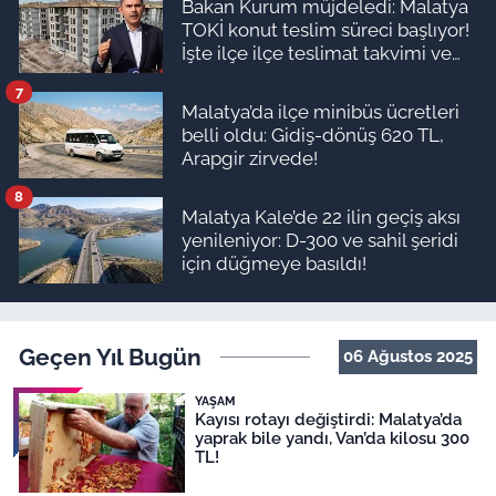
Bakan Kurum müjdeledi: Malatya
TOKİ konut teslim süreci başlıyor!
İşte ilçe ilçe teslimat takvimi ve
ödeme planı
7
Malatya’da ilçe minibüs ücretleri
belli oldu: Gidiş-dönüş 620 TL,
Arapgir zirvede!
8
Malatya Kale’de 22 ilin geçiş aksı
yenileniyor: D-300 ve sahil şeridi
için düğmeye basıldı!
Geçen Yıl Bugün
06 Ağustos 2025
YAŞAM
Kayısı rotayı değiştirdi: Malatya’da
yaprak bile yandı, Van’da kilosu 300
TL!