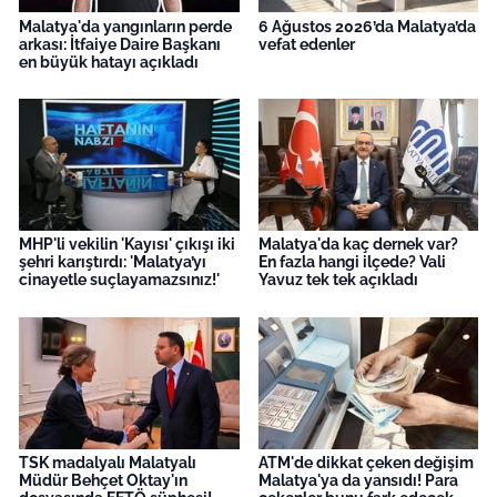
Malatya'da yangınların perde
6 Ağustos 2026’da Malatya’da
arkası: İtfaiye Daire Başkanı
vefat edenler
en büyük hatayı açıkladı
MHP'li vekilin 'Kayısı' çıkışı iki
Malatya'da kaç dernek var?
şehri karıştırdı: 'Malatya’yı
En fazla hangi ilçede? Vali
cinayetle suçlayamazsınız!'
Yavuz tek tek açıkladı
TSK madalyalı Malatyalı
ATM'de dikkat çeken değişim
Müdür Behçet Oktay'ın
Malatya'ya da yansıdı! Para