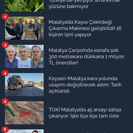
yüzüne bakmıyor
2
Malatya’da Kayısı Çekirdeği
Çıkarma Makinesi geliştirildi! 16
kişinin işini yapıyor
3
Malatya Çarşısı’nda esnafa şok:
300 metrekare dükkana 1 milyon
TL önerdiler!
4
Kayseri-Malatya kara yolunda
ulaşımı değiştirecek adım: Tarih
açıklandı
5
TOKİ Malatya’da 45 arsayı satışa
çıkarıyor: İşte ilçe ilçe tam liste
6