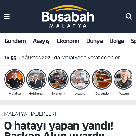
Gündem
Malatya Nöbetçi Eczaneler
Asayiş
Malatya Hava Durumu
Gündem
Asayiş
Ekonomi
Dünya
Bölge
S
Ekonomi
Malatya Namaz Vakitleri
16:55
6 Ağustos 2026’da Malatya’da vefat edenler
Dünya
Malatya Trafik Yoğunluk Haritası
Bölge
Süper Lig Puan Durumu ve Fikstür
Malatya
Hekimhan
Ekonomi
Asayiş
Darende
Yaşam
Spor
Tüm Manşetler
MALATYA HABERLERI
Resmi İlanlar
Son Dakika Haberleri
O hatayı yapan yandı!
Haber Arşivi