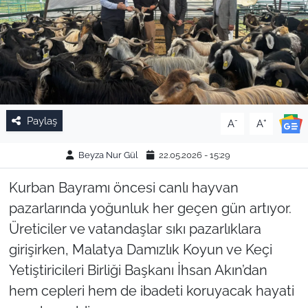
Paylaş
-
+
A
A
Beyza Nur Gül
22.05.2026 - 15:29
Kurban Bayramı öncesi canlı hayvan
pazarlarında yoğunluk her geçen gün artıyor.
Üreticiler ve vatandaşlar sıkı pazarlıklara
girişirken, Malatya Damızlık Koyun ve Keçi
Yetiştiricileri Birliği Başkanı İhsan Akın’dan
hem cepleri hem de ibadeti koruyacak hayati