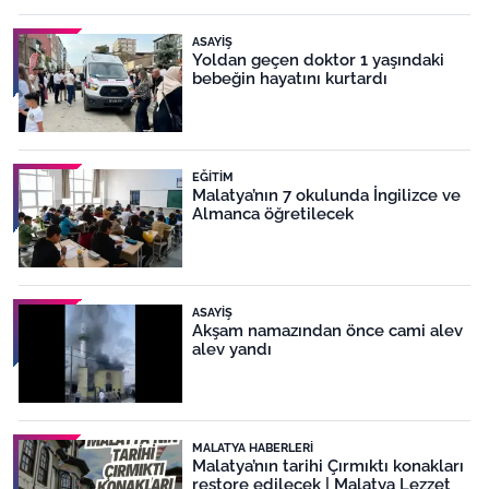
ASAYIŞ
Yoldan geçen doktor 1 yaşındaki
bebeğin hayatını kurtardı
EĞITIM
Malatya’nın 7 okulunda İngilizce ve
Almanca öğretilecek
ASAYIŞ
Akşam namazından önce cami alev
alev yandı
MALATYA HABERLERI
Malatya’nın tarihi Çırmıktı konakları
restore edilecek | Malatya Lezzet