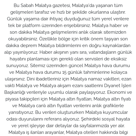
Bu Sabah Malatya gazetesi, Malatya'da yaşanan tüm
gelişmeleri tarafsız ve hızlı bir şekilde okurlarına ulaştırır.
Günlük yaşama dair ihtiyaç duyduğunuz tüm yerel verilere
tek bir platform üzerinden erişebilirsiniz. Malatya haber ve
son dakika Malatya gelişmelerini anlık olarak sitemizden
okuyabilirsiniz. Özellikle bölge için kritik önem taşıyan son
dakika deprem Malatya bildirimlerini en doğru kaynaklardan
alıp yayınlıyoruz. Haber akışının yanı sıra, vatandaşların günlük
hayatını planlaması için gerekli olan servisleri de eksiksiz
sunuyoruz. Sitemiz üzerinden güncel Malatya hava durumu
ve Malatya hava durumu 15 günlük tahminlerine kolayca
ulaşırsınız. Dini ibadetleriniz için Malatya namaz vakitleri, ezan
vakti Malatya ve Malatya akşam ezanı saatlerini Diyanet İşleri
Başkanlığı verileriyle uyumlu olarak paylaşıyoruz. Ekonomi ve
piyasa takipçileri için Malatya altın fiyatları, Malatya altın fiyatı
ve Malatya canlı altın fiyatları verilerini anlık grafiklerle
yansıtıyoruz. Bu verileri oluştururken Malatya kuyumcular
odası duyurularını referans alıyoruz. Şehirdeki sosyal hayata
ve yerel işleyişe dair detaylar da sayfalarımızda yer alır.
Malatya iş ilanları arayanlar, Malatya otelleri hakkında bilgi