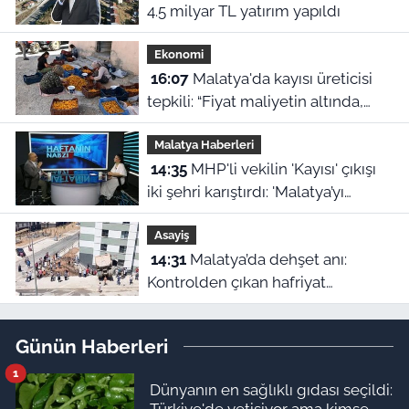
4.5 milyar TL yatırım yapıldı
Ekonomi
16:07
Malatya'da kayısı üreticisi
tepkili: “Fiyat maliyetin altında,
TMO neyi bekliyor?”
Malatya Haberleri
14:35
MHP'li vekilin 'Kayısı' çıkışı
iki şehri karıştırdı: 'Malatya’yı
cinayetle suçlayamazsınız!'
Asayiş
14:31
Malatya’da dehşet anı:
Kontrolden çıkan hafriyat
kamyonu evin içine girdi!
Günün Haberleri
1
Dünyanın en sağlıklı gıdası seçildi:
Türkiye'de yetişiyor ama kimse