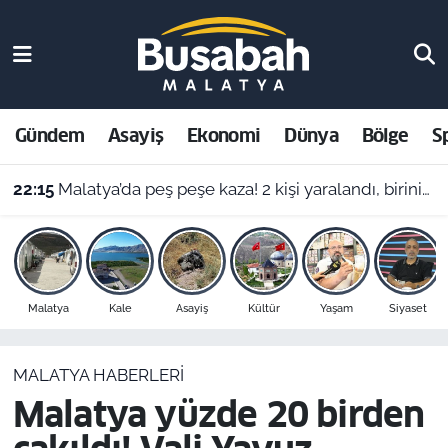
Gündem
Malatya Nöbetçi Eczaneler
Asayiş
Malatya Hava Durumu
Gündem
Asayiş
Ekonomi
Dünya
Bölge
S
Ekonomi
Malatya Namaz Vakitleri
22:15
Malatya’da peş peşe kaza! 2 kişi yaralandı, birinin durumu ağır
Dünya
Malatya Trafik Yoğunluk Haritası
Bölge
Süper Lig Puan Durumu ve Fikstür
Malatya
Kale
Asayiş
Kültür
Yaşam
Siyaset
Spor
Tüm Manşetler
MALATYA HABERLERI
Resmi İlanlar
Son Dakika Haberleri
Malatya yüzde 20 birden
Haber Arşivi