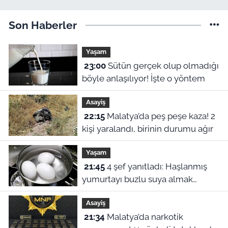
Son Haberler
Yaşam
23:00
Sütün gerçek olup olmadığı
böyle anlaşılıyor! İşte o yöntem
Asayiş
22:15
Malatya’da peş peşe kaza! 2
kişi yaralandı, birinin durumu ağır
Yaşam
21:45
4 şef yanıtladı: Haşlanmış
yumurtayı buzlu suya almak
neden şart?
Asayiş
21:34
Malatya’da narkotik