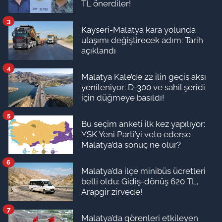
TL önerdiler!
3
Kayseri-Malatya kara yolunda
ulaşımı değiştirecek adım: Tarih
açıklandı
4
Malatya Kale’de 22 ilin geçiş aksı
yenileniyor: D-300 ve sahil şeridi
için düğmeye basıldı!
5
Bu seçim anketi ilk kez yapılıyor:
YSK Yeni Parti’yi veto ederse
Malatya’da sonuç ne olur?
6
Malatya’da ilçe minibüs ücretleri
belli oldu: Gidiş-dönüş 620 TL,
Arapgir zirvede!
7
Malatya’da görenleri etkileyen