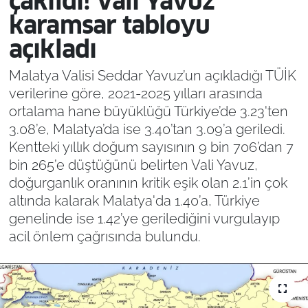
çakıldı! Vali Yavuz
karamsar tabloyu
açıkladı
Malatya Valisi Seddar Yavuz’un açıkladığı TÜİK
verilerine göre, 2021-2025 yılları arasında
ortalama hane büyüklüğü Türkiye’de 3.23'ten
3.08’e, Malatya’da ise 3.40’tan 3.09’a geriledi.
Kentteki yıllık doğum sayısının 9 bin 706’dan 7
bin 265’e düştüğünü belirten Vali Yavuz,
doğurganlık oranının kritik eşik olan 2.1’in çok
altında kalarak Malatya'da 1.40’a, Türkiye
genelinde ise 1.42’ye gerilediğini vurgulayıp
acil önlem çağrısında bulundu.