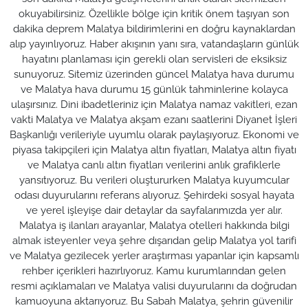
okuyabilirsiniz. Özellikle bölge için kritik önem taşıyan son
dakika deprem Malatya bildirimlerini en doğru kaynaklardan
alıp yayınlıyoruz. Haber akışının yanı sıra, vatandaşların günlük
hayatını planlaması için gerekli olan servisleri de eksiksiz
sunuyoruz. Sitemiz üzerinden güncel Malatya hava durumu
ve Malatya hava durumu 15 günlük tahminlerine kolayca
ulaşırsınız. Dini ibadetleriniz için Malatya namaz vakitleri, ezan
vakti Malatya ve Malatya akşam ezanı saatlerini Diyanet İşleri
Başkanlığı verileriyle uyumlu olarak paylaşıyoruz. Ekonomi ve
piyasa takipçileri için Malatya altın fiyatları, Malatya altın fiyatı
ve Malatya canlı altın fiyatları verilerini anlık grafiklerle
yansıtıyoruz. Bu verileri oluştururken Malatya kuyumcular
odası duyurularını referans alıyoruz. Şehirdeki sosyal hayata
ve yerel işleyişe dair detaylar da sayfalarımızda yer alır.
Malatya iş ilanları arayanlar, Malatya otelleri hakkında bilgi
almak isteyenler veya şehre dışarıdan gelip Malatya yol tarifi
ve Malatya gezilecek yerler araştırması yapanlar için kapsamlı
rehber içerikleri hazırlıyoruz. Kamu kurumlarından gelen
resmi açıklamaları ve Malatya valisi duyurularını da doğrudan
kamuoyuna aktarıyoruz. Bu Sabah Malatya, şehrin güvenilir