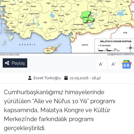
Paylaş
-
+
A
A
Esvet Türkoğlu
22.05.2026 - 18:47
Cumhurbaşkanlığımız himayelerinde
yürütülen “Aile ve Nüfus 10 Yılı” programı
kapsamında, Malatya Kongre ve Kültür
Merkezi’nde farkındalık programı
gerçekleştirildi.