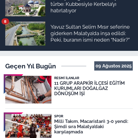
türbe: Kubbesiyle Kerbela’yı
hatırlatıyor
8
Yavuz Sultan Selim Mısır seferine
giderken Malatya’da inşa edildi:
Peki, buranın ismi neden “Nadir?”
Geçen Yıl Bugün
09 Ağustos 2025
RESMI İLANLAR
11 GRUP ARAPKİR İLÇESİ EĞİTİM
KURUMLARI DOĞALGAZ
DÖNÜŞÜM İŞİ
SPOR
Milli Takım, Macaristan’ı 3-0 yendi:
Şimdi sıra Malatya’daki
karşılaşmada