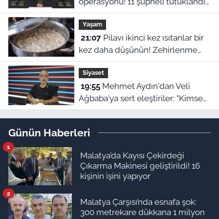
operasyonu! 11 şüpheli tutuklandı,
uyuşturucu stoku ele geçirildi
Yaşam
21:07
Pilavı ikinci kez ısıtanlar bir
kez daha düşünün! Zehirlenme
riski var
Siyaset
19:55
Mehmet Aydın'dan Veli
Ağbaba'ya sert eleştiriler: "Kimse
hukukun üzerinde değil"
Günün Haberleri
1
Malatya’da Kayısı Çekirdeği
Çıkarma Makinesi geliştirildi! 16
kişinin işini yapıyor
2
Malatya Çarşısı’nda esnafa şok:
300 metrekare dükkana 1 milyon