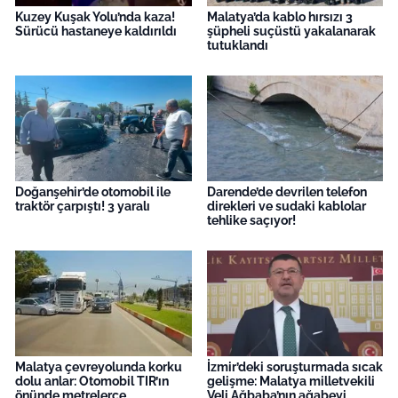
Kuzey Kuşak Yolu’nda kaza!
Malatya’da kablo hırsızı 3
Sürücü hastaneye kaldırıldı
şüpheli suçüstü yakalanarak
tutuklandı
Doğanşehir’de otomobil ile
Darende’de devrilen telefon
traktör çarpıştı! 3 yaralı
direkleri ve sudaki kablolar
tehlike saçıyor!
Malatya çevreyolunda korku
İzmir’deki soruşturmada sıcak
dolu anlar: Otomobil TIR’ın
gelişme: Malatya milletvekili
önünde metrelerce
Veli Ağbaba’nın ağabeyi