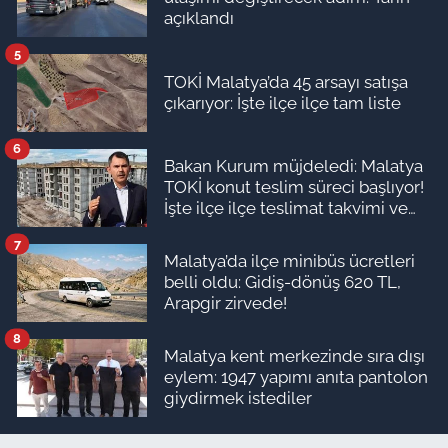
açıklandı
5
TOKİ Malatya’da 45 arsayı satışa
çıkarıyor: İşte ilçe ilçe tam liste
6
Bakan Kurum müjdeledi: Malatya
TOKİ konut teslim süreci başlıyor!
İşte ilçe ilçe teslimat takvimi ve
ödeme planı
7
Malatya’da ilçe minibüs ücretleri
belli oldu: Gidiş-dönüş 620 TL,
Arapgir zirvede!
8
Malatya kent merkezinde sıra dışı
eylem: 1947 yapımı anıta pantolon
giydirmek istediler