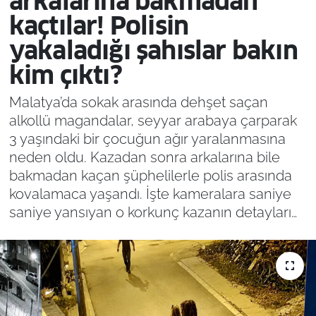
arkalarına bakmadan
kaçtılar! Polisin
yakaladığı şahıslar bakın
kim çıktı?
Malatya’da sokak arasında dehşet saçan
alkollü magandalar, seyyar arabaya çarparak
3 yaşındaki bir çocuğun ağır yaralanmasına
neden oldu. Kazadan sonra arkalarına bile
bakmadan kaçan şüphelilerle polis arasında
kovalamaca yaşandı. İşte kameralara saniye
saniye yansıyan o korkunç kazanın detayları…