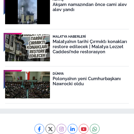
Akşam namazından önce cami alev
alev yandı
MALATYA HABERLERI
Malatya’nın tarihi Çırmıktı konakları
restore edilecek | Malatya Lezzet
Caddesi’nde restorasyon
DÜNYA
Polonya’nın yeni Cumhurbaşkanı
Nawrocki oldu