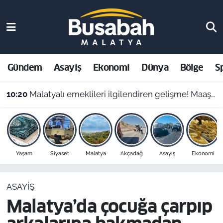
Gündem
Malatya Nöbetçi Eczaneler
Asayiş
Malatya Hava Durumu
Gündem
Asayiş
Ekonomi
Dünya
Bölge
S
Ekonomi
Malatya Namaz Vakitleri
10:20
Malatyalı emeklileri ilgilendiren gelişme! Maaş kesintilerine itiraz hakkı başladı
Dünya
Malatya Trafik Yoğunluk Haritası
Bölge
Süper Lig Puan Durumu ve Fikstür
Yaşam
Siyaset
Malatya
Akçadağ
Asayiş
Ekonomi
Spor
Tüm Manşetler
ASAYIŞ
Resmi İlanlar
Son Dakika Haberleri
Malatya’da çocuğa çarpıp
Haber Arşivi