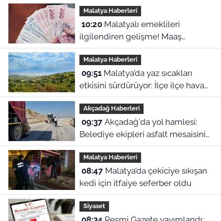
Malatya Haberleri
10:20
Malatyalı emeklileri
ilgilendiren gelişme! Maaş
kesintilerine itiraz hakkı başladı
Malatya Haberleri
09:51
Malatya’da yaz sıcakları
etkisini sürdürüyor: İlçe ilçe hava
durumu
Akçadağ Haberleri
09:37
Akçadağ'da yol hamlesi:
Belediye ekipleri asfalt mesaisini
sürdürüyor
Malatya Haberleri
08:47
Malatya’da çekiciye sıkışan
kedi için itfaiye seferber oldu
Siyaset
08:34
Resmi Gazete yayımlandı: