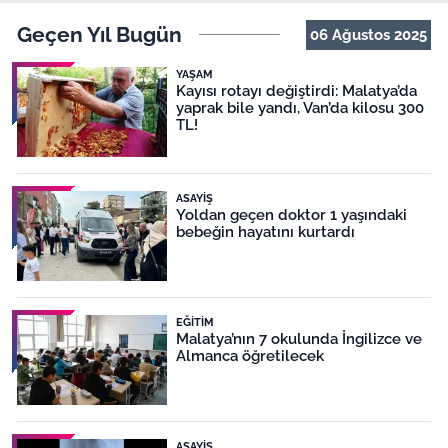
Geçen Yıl Bugün
06 Ağustos 2025
YAŞAM
Kayısı rotayı değiştirdi: Malatya’da
yaprak bile yandı, Van’da kilosu 300
TL!
ASAYIŞ
Yoldan geçen doktor 1 yaşındaki
bebeğin hayatını kurtardı
EĞITIM
Malatya’nın 7 okulunda İngilizce ve
Almanca öğretilecek
ASAYIŞ