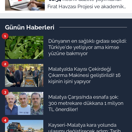
Fırat Havzası Projesi ve akademik
personel alımları belli oldu
Günün Haberleri
1
Dünyanın en sağlıklı gıdası seçildi:
Türkiye'de yetişiyor ama kimse
yüzüne bakmıyor
2
Malatya’da Kayısı Çekirdeği
Çıkarma Makinesi geliştirildi! 16
kişinin işini yapıyor
3
Malatya Çarşısı’nda esnafa şok:
300 metrekare dükkana 1 milyon
TL önerdiler!
4
Kayseri-Malatya kara yolunda
ulaşımı değiştirecek adım: Tarih