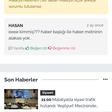
Malatya Haberleri | Bu Sabah Malatya hiçbir şekilde
sorumlu tutulamaz.
HASAN
2 ay önce
eeee kimmiş??? haber başlığı ile haber metninin
alakası yok..
Yanıtla
Beğen (
0
)
Beğenme (
0
)
Son Haberler
Siyaset
11:00
Malatya’da siyasi trafik
hızlandı: Yeşilyurt Meclisinde
CHP’li üyeden istifa!