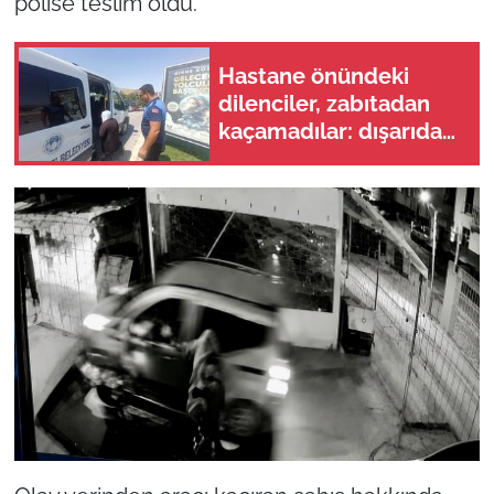
polise teslim oldu.
Hastane önündeki
dilenciler, zabıtadan
kaçamadılar: dışarıdan
geldiler, eli boş
döndüler!