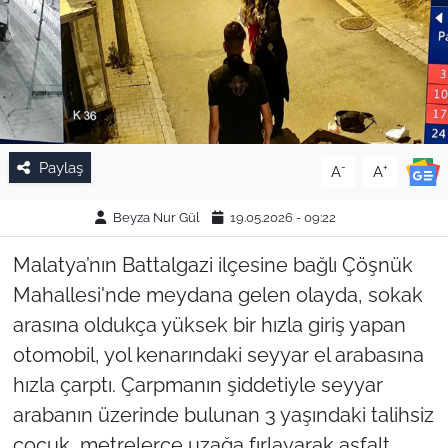
Paylaş
-
+
A
A
Beyza Nur Gül
19.05.2026 - 09:22
Malatya’nın Battalgazi ilçesine bağlı Çöşnük
Mahallesi'nde meydana gelen olayda, sokak
arasına oldukça yüksek bir hızla giriş yapan
otomobil, yol kenarındaki seyyar el arabasına
hızla çarptı. Çarpmanın şiddetiyle seyyar
arabanın üzerinde bulunan 3 yaşındaki talihsiz
çocuk, metrelerce uzağa fırlayarak asfalt