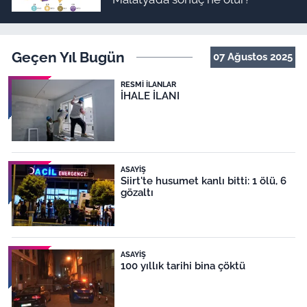
Geçen Yıl Bugün
07 Ağustos 2025
RESMI İLANLAR
İHALE İLANI
ASAYIŞ
Siirt'te husumet kanlı bitti: 1 ölü, 6
gözaltı
ASAYIŞ
100 yıllık tarihi bina çöktü