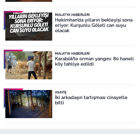
MALATYA HABERLERI
Hekimhan’da yılların bekleyişi sona
eriyor: Kurşunlu Göleti can suyu
olacak
MALATYA HABERLERI
Karabük’te orman yangını: 80 haneli
köy tahliye edildi
ASAYIŞ
İki arkadaşın tartışması cinayetle
bitti