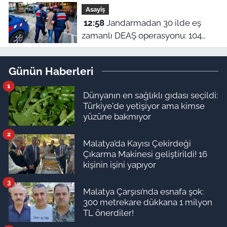
Asayiş
çıkıyor
12:58
Jandarmadan 30 ilde eş
zamanlı DEAŞ operasyonu: 104
şüpheli yakalandı!
Günün Haberleri
1
Dünyanın en sağlıklı gıdası seçildi:
Türkiye'de yetişiyor ama kimse
yüzüne bakmıyor
2
Malatya’da Kayısı Çekirdeği
Çıkarma Makinesi geliştirildi! 16
kişinin işini yapıyor
3
Malatya Çarşısı’nda esnafa şok:
300 metrekare dükkana 1 milyon
TL önerdiler!