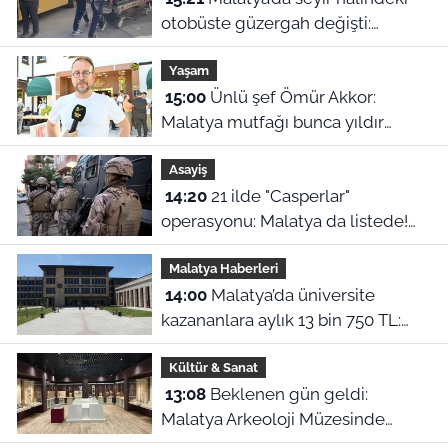
otobüste güzergah değişti:
Fenalaşan yolcu acile yetiştirildi
Yaşam
15:00
Ünlü şef Ömür Akkor:
Malatya mutfağı bunca yıldır
kendini gizlemiş
Asayiş
14:20
21 ilde "Casperlar"
operasyonu: Malatya da listede!
151 kişiye dava açıldı
Malatya Haberleri
14:00
Malatya’da üniversite
kazananlara aylık 13 bin 750 TL:
Kimler başvurabilir?
Kültür & Sanat
13:08
Beklenen gün geldi:
Malatya Arkeoloji Müzesinde
binlerce yıllık eserler görücüye