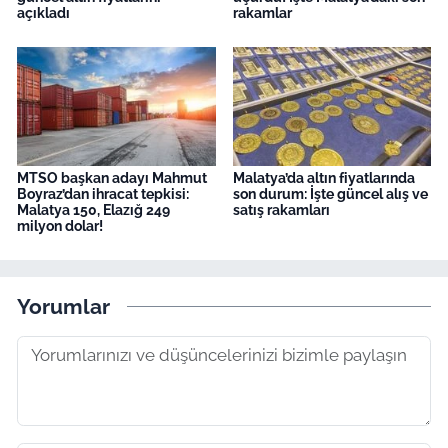
açıkladı
rakamlar
MTSO başkan adayı Mahmut
Malatya’da altın fiyatlarında
Boyraz’dan ihracat tepkisi:
son durum: İşte güncel alış ve
Malatya 150, Elazığ 249
satış rakamları
milyon dolar!
Yorumlar