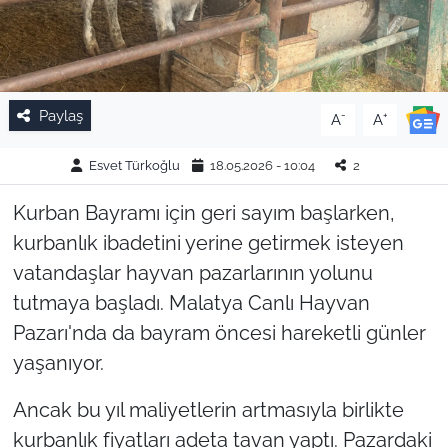
Paylaş
-
+
A
A
Esvet Türkoğlu
18.05.2026 - 10:04
2
Kurban Bayramı için geri sayım başlarken,
kurbanlık ibadetini yerine getirmek isteyen
vatandaşlar hayvan pazarlarının yolunu
tutmaya başladı. Malatya Canlı Hayvan
Pazarı'nda da bayram öncesi hareketli günler
yaşanıyor.
Ancak bu yıl maliyetlerin artmasıyla birlikte
kurbanlık fiyatları adeta tavan yaptı. Pazardaki