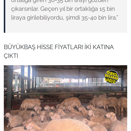
ortalığa giren 30-35 bin lirayı gözden
çıkarsınlar. Geçen yıl bir ortaklığa 15 bin
liraya girilebiliyordu, şimdi 35-40 bin lira.”
BÜYÜKBAŞ HİSSE FİYATLARI İKİ KATINA
ÇIKTI