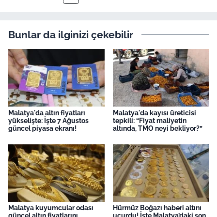
Bunlar da ilginizi çekebilir
Malatya'da altın fiyatları
Malatya'da kayısı üreticisi
yükselişte: İşte 7 Ağustos
tepkili: “Fiyat maliyetin
güncel piyasa ekranı!
altında, TMO neyi bekliyor?”
Malatya kuyumcular odası
Hürmüz Boğazı haberi altını
güncel altın fiyatlarını
uçurdu! İşte Malatya’daki son