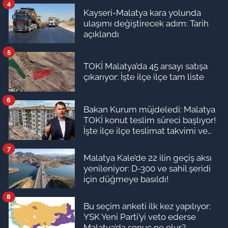
4
Kayseri-Malatya kara yolunda
ulaşımı değiştirecek adım: Tarih
açıklandı
5
TOKİ Malatya’da 45 arsayı satışa
çıkarıyor: İşte ilçe ilçe tam liste
6
Bakan Kurum müjdeledi: Malatya
TOKİ konut teslim süreci başlıyor!
İşte ilçe ilçe teslimat takvimi ve
ödeme planı
7
Malatya Kale’de 22 ilin geçiş aksı
yenileniyor: D-300 ve sahil şeridi
için düğmeye basıldı!
8
Bu seçim anketi ilk kez yapılıyor:
YSK Yeni Parti’yi veto ederse
Malatya’da sonuç ne olur?