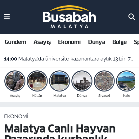
Gündem
Malatya Nöbetçi Eczaneler
Asayiş
Malatya Hava Durumu
Gündem
Asayiş
Ekonomi
Dünya
Bölge
S
Ekonomi
Malatya Namaz Vakitleri
14:00
Malatya’da üniversite kazananlara aylık 13 bin 750 TL: Kimler başvurabilir?
Dünya
Malatya Trafik Yoğunluk Haritası
Bölge
Süper Lig Puan Durumu ve Fikstür
Asayiş
Kültür
Malatya
Dünya
Siyaset
Kale
Spor
Tüm Manşetler
EKONOMI
Resmi İlanlar
Son Dakika Haberleri
Malatya Canlı Hayvan
Haber Arşivi