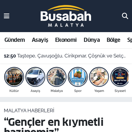
Gündem
Malatya Nöbetçi Eczaneler
Asayiş
Malatya Hava Durumu
Gündem
Asayiş
Ekonomi
Dünya
Bölge
S
Ekonomi
Malatya Namaz Vakitleri
12:50
Taştepe, Çavuşoğlu, Cirikpınar, Çöşnük ve Selçuklu’da konut teslimi için takvim açıklandı!
Dünya
Malatya Trafik Yoğunluk Haritası
Bölge
Süper Lig Puan Durumu ve Fikstür
Kültür
Asayiş
Malatya
Spor
Yaşam
Siyaset
Spor
Tüm Manşetler
MALATYA HABERLERI
Resmi İlanlar
Son Dakika Haberleri
“Gençler en kıymetli
Haber Arşivi