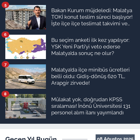
5
Bakan Kurum müjdeledi: Malatya
TOKİ konut teslim süreci başlıyor!
İşte ilçe ilçe teslimat takvimi ve
ödeme planı
6
Bu seçim anketi ilk kez yapılıyor:
YSK Yeni Parti’yi veto ederse
Malatya’da sonuç ne olur?
7
Malatya’da ilçe minibüs ücretleri
belli oldu: Gidiş-dönüş 620 TL,
Arapgir zirvede!
8
Mülakat yok, doğrudan KPSS
sıralaması! İnönü Üniversitesi 131
personel alım ilanı yayımlandı
Geçen Yıl Bugün
08 Ağustos 2025