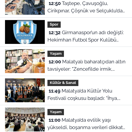
12:50
Taştepe, Çavuşoğlu,
Cirikpınar, Çöşnük ve Selçuklu’da
konut teslimi için takvim açıklandı!
Spor
12:32
Girmanaspor’un adı değişti:
Hekimhan Futbol Spor Kulübü
geliyor
Yaşam
12:00
Malatyalı baharatçıdan altın
tavsiyeler: "Zencefilde irmik,
kimyonda bulgur var!"
Kültür & Sanat
11:49
Malatya’da Kültür Yolu
Festivali coşkusu başladı: "İhya,
inşa ve kültürle normalleşiyoruz"
Yaşam
11:00
Malatya’da evlilik yaşı
yükseldi, boşanma verileri dikkat