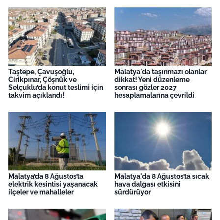
Taştepe, Çavuşoğlu,
Malatya'da taşınmazı olanlar
Cirikpınar, Çöşnük ve
dikkat! Yeni düzenleme
Selçuklu’da konut teslimi için
sonrası gözler 2027
takvim açıklandı!
hesaplamalarına çevrildi
Malatya’da 8 Ağustos’ta
Malatya'da 8 Ağustos’ta sıcak
elektrik kesintisi yaşanacak
hava dalgası etkisini
ilçeler ve mahalleler
sürdürüyor