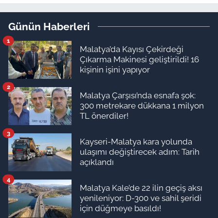
çekti
Günün Haberleri
1
Malatya’da Kayısı Çekirdeği
Çıkarma Makinesi geliştirildi! 16
kişinin işini yapıyor
2
Malatya Çarşısı’nda esnafa şok:
300 metrekare dükkana 1 milyon
TL önerdiler!
3
Kayseri-Malatya kara yolunda
ulaşımı değiştirecek adım: Tarih
açıklandı
4
Malatya Kale’de 22 ilin geçiş aksı
yenileniyor: D-300 ve sahil şeridi
için düğmeye basıldı!