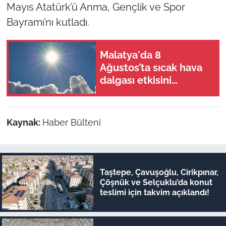
Mayıs Atatürk’ü Anma, Gençlik ve Spor
Bayramı’nı kutladı.
Malatya'da 8
Ağustos’ta sıcak hava
dalgası etkisini
sürdürüyor
Kaynak:
Haber Bülteni
Taştepe, Çavuşoğlu, Cirikpınar,
Çöşnük ve Selçuklu’da konut
teslimi için takvim açıklandı!