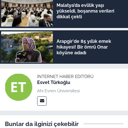
Malatya’da evlilik yaşı
yükseldi, boşanma verileri
dikkat çekti
Arapgir'de 85 yıllık emek
hikayesi! Bir ömrü Onar
köyüne adadı
İNTERNET HABER EDITÖRÜ
Esvet Türkoğlu
Ahi Evren Üniversitesi
Bunlar da ilginizi çekebilir