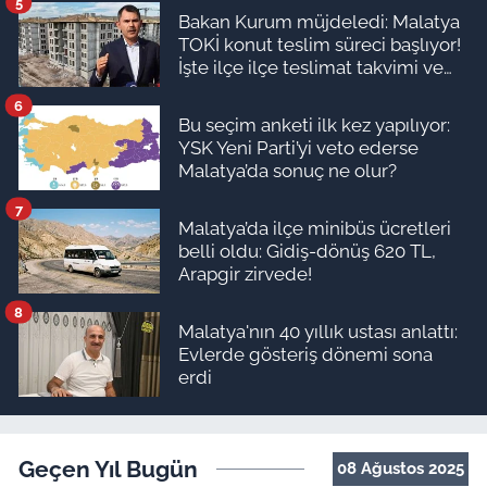
5
Bakan Kurum müjdeledi: Malatya
TOKİ konut teslim süreci başlıyor!
İşte ilçe ilçe teslimat takvimi ve
ödeme planı
6
Bu seçim anketi ilk kez yapılıyor:
YSK Yeni Parti’yi veto ederse
Malatya’da sonuç ne olur?
7
Malatya’da ilçe minibüs ücretleri
belli oldu: Gidiş-dönüş 620 TL,
Arapgir zirvede!
8
Malatya'nın 40 yıllık ustası anlattı:
Evlerde gösteriş dönemi sona
erdi
Geçen Yıl Bugün
08 Ağustos 2025