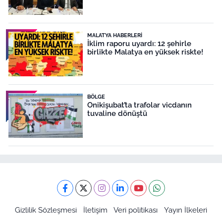
MALATYA HABERLERI
İklim raporu uyardı: 12 şehirle
birlikte Malatya en yüksek riskte!
BÖLGE
Onikişubat’ta trafolar vicdanın
tuvaline dönüştü
Gizlilik Sözleşmesi
İletişim
Veri politikası
Yayın İlkeleri