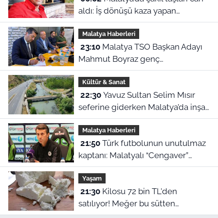
aldı: İş dönüşü kaza yapan
motosikletli hayatını kaybetti
Malatya Haberleri
23:10
Malatya TSO Başkan Adayı
Mahmut Boyraz genç
girişimcilerle buluştu
Kültür & Sanat
22:30
Yavuz Sultan Selim Mısır
seferine giderken Malatya’da inşa
edildi: Peki, buranın ismi neden
Malatya Haberleri
“Nadir?”
21:50
Türk futbolunun unutulmaz
kaptanı: Malatyalı “Cengaver”
Bülent Korkmaz’ın ilham veren
Yaşam
hikayesi
21:30
Kilosu 72 bin TL'den
satılıyor! Meğer bu sütten
yapılıyormuş