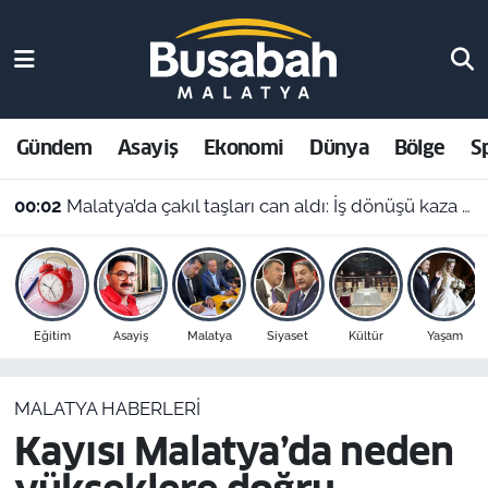
Gündem
Malatya Nöbetçi Eczaneler
Asayiş
Malatya Hava Durumu
Gündem
Asayiş
Ekonomi
Dünya
Bölge
S
Ekonomi
Malatya Namaz Vakitleri
00:02
Malatya’da çakıl taşları can aldı: İş dönüşü kaza yapan motosikletli hayatını kaybetti
Dünya
Malatya Trafik Yoğunluk Haritası
Bölge
Süper Lig Puan Durumu ve Fikstür
Eğitim
Asayiş
Malatya
Siyaset
Kültür
Yaşam
Spor
Tüm Manşetler
MALATYA HABERLERI
Resmi İlanlar
Son Dakika Haberleri
Kayısı Malatya’da neden
Haber Arşivi