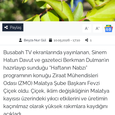
Paylaş
-
+
A
A
Beyza Nur Gül
10.05.2026 - 17:10
1
Busabah TV ekranlarında yayınlanan, Sinem
Hatun Davut ve gazeteci Berkman Dulman’ın
hazırlayıp sunduğu “Haftanın Nabzı”
programının konuğu Ziraat Mühendisleri
Odası (ZMO) Malatya Şube Başkanı Fevzi
Çiçek oldu. Çiçek, iklim değişikliğinin Malatya
kayısısı üzerindeki yıkıcı etkilerini ve üretimin
kaçınılmaz olarak yüksek rakımlara kaydığını
açıkladı.