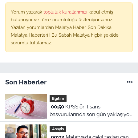
Yorum yazarak
topluluk kurallarımızı
kabul etmiş
bulunuyor ve tüm sorumluluğu üstleniyorsunuz.
Yazılan yorumlardan Malatya Haber, Son Dakika
Malatya Haberleri | Bu Sabah Malatya hiçbir şekilde
sorumlu tutulamaz.
Son Haberler
Eğitim
00:50
KPSS ön lisans
başvurularında son gün yaklaşıyor:
2026 başvuru tarihleri ve sınav
Asayiş
ücreti ne?
00:02
Malatya’da çakıl taşları can