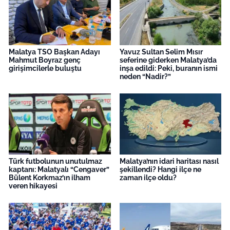
Malatya TSO Başkan Adayı
Yavuz Sultan Selim Mısır
Mahmut Boyraz genç
seferine giderken Malatya’da
girişimcilerle buluştu
inşa edildi: Peki, buranın ismi
neden “Nadir?”
Türk futbolunun unutulmaz
Malatya’nın idari haritası nasıl
kaptanı: Malatyalı “Cengaver”
şekillendi? Hangi ilçe ne
Bülent Korkmaz’ın ilham
zaman ilçe oldu?
veren hikayesi