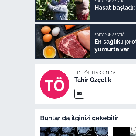
EDITÖRÜN SEÇTIĞI
Hasat başladı: 
EDITÖRÜN SEÇTIĞI
En sağlıklı pr
yumurta var
EDITÖR HAKKINDA
Tahir Özçelik
Bunlar da ilginizi çekebilir