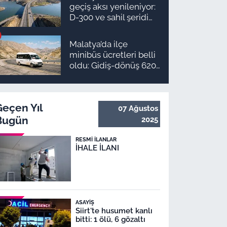
takvimi ve ödeme
geçiş aksı yenileniyor:
planı
D-300 ve sahil şeridi
için düğmeye basıldı!
Malatya’da ilçe
minibüs ücretleri belli
oldu: Gidiş-dönüş 620
TL, Arapgir zirvede!
Geçen Yıl
07 Ağustos
Bugün
2025
RESMI İLANLAR
İHALE İLANI
ASAYIŞ
Siirt'te husumet kanlı
bitti: 1 ölü, 6 gözaltı