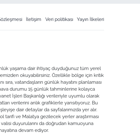
 Sözleşmesi
İletişim
Veri politikası
Yayın İlkeleri
 Günlük yaşama dair ihtiyaç duyduğunuz tüm yerel
emizden okuyabilirsiniz. Özellikle bölge için kritik
ı sıra, vatandaşların günlük hayatını planlaması
a hava durumu 15 günlük tahminlerine kolayca
yanet İşleri Başkanlığı verileriyle uyumlu olarak
tları verilerini anlık grafiklerle yansıtıyoruz. Bu
leyişe dair detaylar da sayfalarımızda yer alır.
ol tarifi ve Malatya gezilecek yerler araştırması
ya valisi duyurularını da doğrudan kamuoyuna
n hayatına devam ediyor.