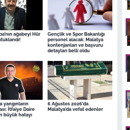
ba’nın ağabeyi Hür
Gençlik ve Spor Bakanlığı
tuklandı!
personel alacak: Malatya
kontenjanları ve başvuru
detayları belli oldu
a yangınların
6 Ağustos 2026’da
sı: İtfaiye Daire
Malatya’da vefat edenler
n büyük hatayı