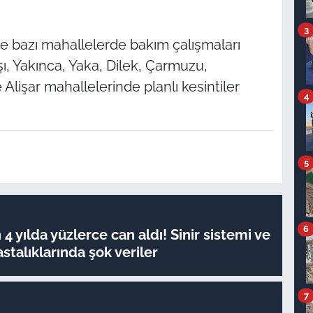
3
 de bazı mahallelerde bakım çalışmaları
, Yakınca, Yaka, Dilek, Çarmuzu,
lişar mahallelerinde planlı kesintiler
4
5
6
4 yılda yüzlerce can aldı! Sinir sistemi ve
stalıklarında şok veriler
7