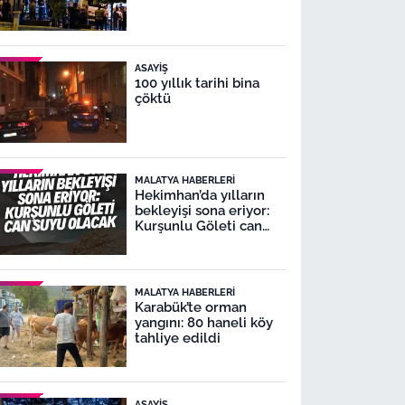
ASAYIŞ
100 yıllık tarihi bina
çöktü
MALATYA HABERLERI
Hekimhan’da yılların
bekleyişi sona eriyor:
Kurşunlu Göleti can
suyu olacak
MALATYA HABERLERI
Karabük’te orman
yangını: 80 haneli köy
tahliye edildi
ASAYIŞ