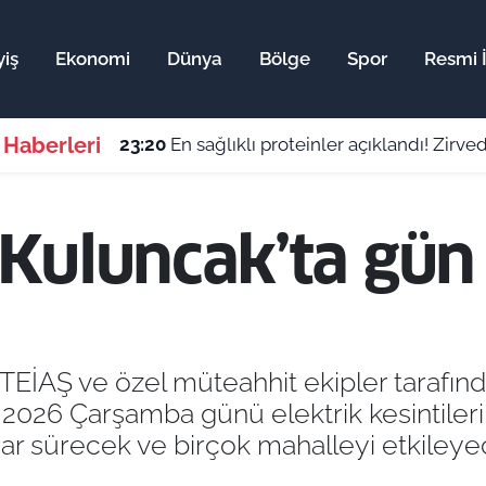
yiş
Ekonomi
Dünya
Bölge
Spor
Resmi İ
 Haberleri
22:57
Araç park ederken müziği kısmak tesad
Kuluncak’ta gün
e, TEİAŞ ve özel müteahhit ekipler tarafı
 2026 Çarşamba günü elektrik kesintileri
ar sürecek ve birçok mahalleyi etkileye