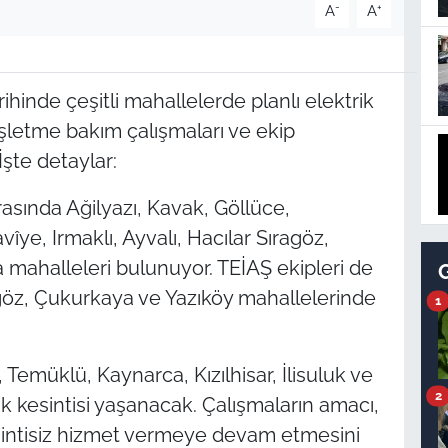
-
+
A
A
hinde çeşitli mahallelerde planlı elektrik
 işletme bakım çalışmaları ve ekip
şte detaylar:
asında Ağilyazı, Kavak, Göllüce,
e, Irmaklı, Ayvalı, Hacılar Sıragöz,
 mahalleleri bulunuyor. TEİAŞ ekipleri de
ragöz, Çukurkaya ve Yazıköy mahallelerinde
1
 Temüklü, Kaynarca, Kızılhisar, İlisuluk ve
2
k kesintisi yaşanacak. Çalışmaların amacı,
esintisiz hizmet vermeye devam etmesini