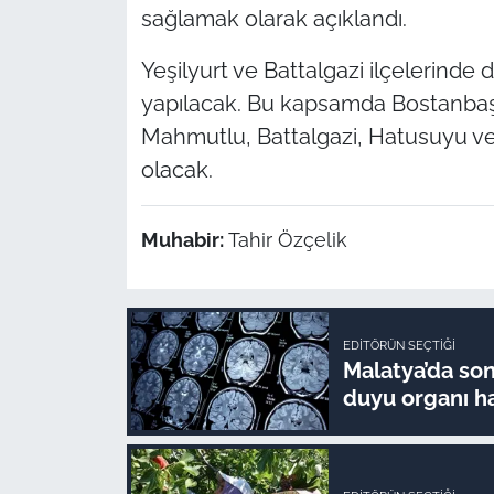
sağlamak olarak açıklandı.
Yeşilyurt ve Battalgazi ilçelerinde
yapılacak. Bu kapsamda Bostanbaşı
Mahmutlu, Battalgazi, Hatusuyu ve A
olacak.
Muhabir:
Tahir Özçelik
EDITÖRÜN SEÇTIĞI
Malatya’da son 
duyu organı ha