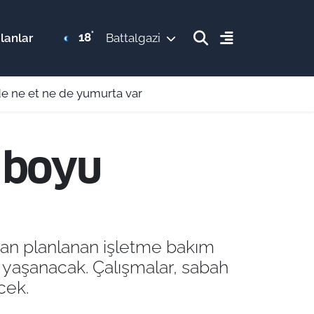
°
18
lanlar
Battalgazi
üf değil! Beynin gizli refleksiymiş
 boyu
ndan planlanan işletme bakım
 yaşanacak. Çalışmalar, sabah
cek.