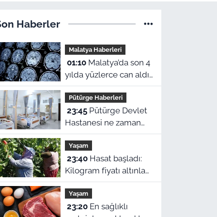
Son Haberler
Malatya Haberleri
01:10
Malatya’da son 4
yılda yüzlerce can aldı!
Sinir sistemi ve duyu
Pütürge Haberleri
organı hastalıklarında
23:45
Pütürge Devlet
şok veriler
Hastanesi ne zaman
açılacak? Vali Yavuz
Yaşam
açıkladı
23:40
Hasat başladı:
Kilogram fiyatı altınla
yarışıyor
Yaşam
23:20
En sağlıklı