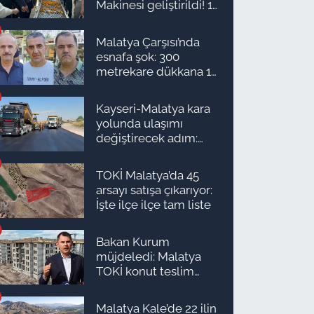
Makinesi geliştirildi! 16
kişinin işini yapıyor
Malatya Çarşısı’nda
esnafa şok: 300
metrekare dükkana 1
milyon TL önerdiler!
Kayseri-Malatya kara
yolunda ulaşımı
değiştirecek adım:
Tarih açıklandı
TOKİ Malatya’da 45
arsayı satışa çıkarıyor:
İşte ilçe ilçe tam liste
Bakan Kurum
müjdeledi: Malatya
TOKİ konut teslim
süreci başlıyor! İşte
ilçe ilçe teslimat
Malatya Kale’de 22 ilin