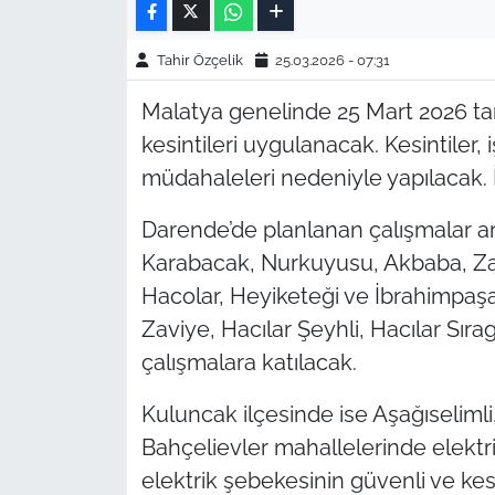
Tahir Özçelik
25.03.2026 - 07:31
Malatya genelinde 25 Mart 2026 tari
kesintileri uygulanacak. Kesintiler,
müdahaleleri nedeniyle yapılacak. İ
Darende’de planlanan çalışmalar ar
Karabacak, Nurkuyusu, Akbaba, Zavîy
Hacolar, Heyiketeği ve İbrahimpaşa
Zaviye, Hacılar Şeyhli, Hacılar Sı
çalışmalara katılacak.
Kuluncak ilçesinde ise Aşağıselimli,
Bahçelievler mahallelerinde elektri
elektrik şebekesinin güvenli ve k