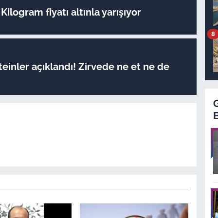
Kilogram fiyatı altınla yarışıyor
8
oteinler açıklandı! Zirvede ne et ne de