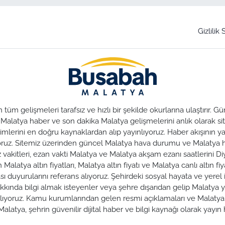
Gizlilik
üm gelişmeleri tarafsız ve hızlı bir şekilde okurlarına ulaştırır.
. Malatya haber ve son dakika Malatya gelişmelerini anlık olarak sit
lerini en doğru kaynaklardan alıp yayınlıyoruz. Haber akışının yan
nuyoruz. Sitemiz üzerinden güncel Malatya hava durumu ve Malaty
az vakitleri, ezan vakti Malatya ve Malatya akşam ezanı saatlerini Di
alatya altın fiyatları, Malatya altın fiyatı ve Malatya canlı altın fiya
duyurularını referans alıyoruz. Şehirdeki sosyal hayata ve yerel iş
hakkında bilgi almak isteyenler veya şehre dışarıdan gelip Malatya y
zırlıyoruz. Kamu kurumlarından gelen resmi açıklamaları ve Malat
alatya, şehrin güvenilir dijital haber ve bilgi kaynağı olarak yayı