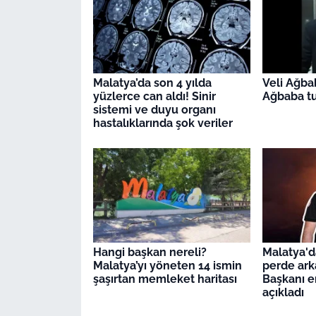
Malatya’da son 4 yılda
Veli Ağba
yüzlerce can aldı! Sinir
Ağbaba tu
sistemi ve duyu organı
hastalıklarında şok veriler
Hangi başkan nereli?
Malatya'd
Malatya’yı yöneten 14 ismin
perde arka
şaşırtan memleket haritası
Başkanı e
açıkladı