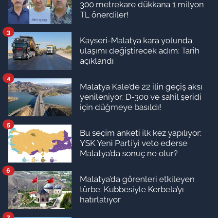
300 metrekare dükkana 1 milyon
TL önerdiler!
3
Kayseri-Malatya kara yolunda
ulaşımı değiştirecek adım: Tarih
açıklandı
4
Malatya Kale’de 22 ilin geçiş aksı
yenileniyor: D-300 ve sahil şeridi
için düğmeye basıldı!
5
Bu seçim anketi ilk kez yapılıyor:
YSK Yeni Parti’yi veto ederse
Malatya’da sonuç ne olur?
6
Malatya’da görenleri etkileyen
türbe: Kubbesiyle Kerbela’yı
hatırlatıyor
7