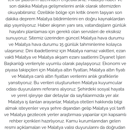
son dakika Malatya gelişmelerini anlık olarak sitemizden
okuyabilirsiniz. Özellikle bölge için kritik önem taşıyan son
dakika deprem Malatya bildirimlerini en doğru kaynaklardan
alıp yayınlıyoruz. Haber akışının yanı sıra, vatandaşların günlük
hayatını planlaması için gerekli olan servisleri de eksiksiz
sunuyoruz. Sitemiz üzerinden güncel Malatya hava durumu
ve Malatya hava durumu 15 günlük tahminlerine kolayca
ulaşırsınız. Dini ibadetleriniz için Malatya namaz vakitleri, ezan
vakti Malatya ve Malatya akşam ezanı saatlerini Diyanet İşleri
Başkanlığı verileriyle uyumlu olarak paylaşıyoruz. Ekonomi ve
piyasa takipçileri için Malatya altın fiyatları, Malatya altın fiyatı
ve Malatya canlı altın fiyatları verilerini anlık grafiklerle
yansıtıyoruz. Bu verileri oluştururken Malatya kuyumcular
odası duyurularını referans alıyoruz. Şehirdeki sosyal hayata
ve yerel işleyişe dair detaylar da sayfalarımızda yer alır.
Malatya iş ilanları arayanlar, Malatya otelleri hakkında bilgi
almak isteyenler veya şehre dışarıdan gelip Malatya yol tarifi
ve Malatya gezilecek yerler araştırması yapanlar için kapsamlı
rehber içerikleri hazırlıyoruz. Kamu kurumlarından gelen
resmi açıklamaları ve Malatya valisi duyurularını da doğrudan