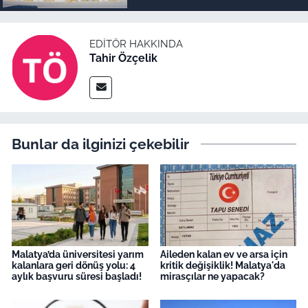
EDITÖR HAKKINDA
Tahir Özçelik
Bunlar da ilginizi çekebilir
Malatya’da üniversitesi yarım
Aileden kalan ev ve arsa için
kalanlara geri dönüş yolu: 4
kritik değişiklik! Malatya'da
aylık başvuru süresi başladı!
mirasçılar ne yapacak?