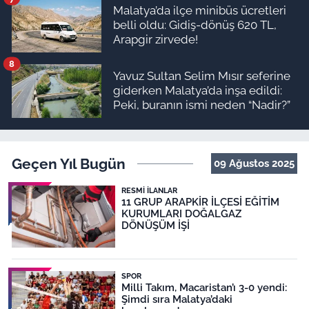
Malatya’da ilçe minibüs ücretleri
belli oldu: Gidiş-dönüş 620 TL,
Arapgir zirvede!
8
Yavuz Sultan Selim Mısır seferine
giderken Malatya’da inşa edildi:
Peki, buranın ismi neden “Nadir?”
Geçen Yıl Bugün
09 Ağustos 2025
RESMI İLANLAR
11 GRUP ARAPKİR İLÇESİ EĞİTİM
KURUMLARI DOĞALGAZ
DÖNÜŞÜM İŞİ
SPOR
Milli Takım, Macaristan’ı 3-0 yendi:
Şimdi sıra Malatya’daki