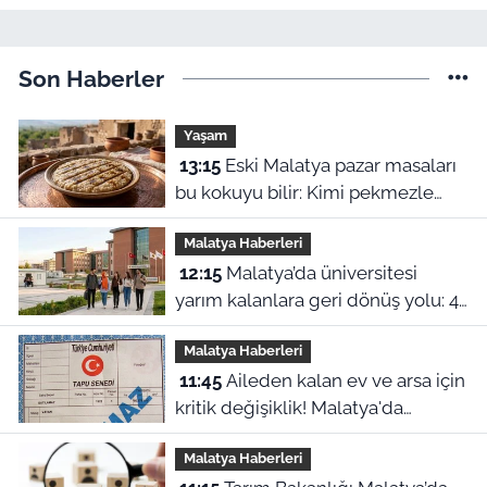
Son Haberler
Yaşam
13:15
Eski Malatya pazar masaları
bu kokuyu bilir: Kimi pekmezle
yedi kimi yağla, işte o harle
Malatya Haberleri
12:15
Malatya’da üniversitesi
yarım kalanlara geri dönüş yolu: 4
aylık başvuru süresi başladı!
Malatya Haberleri
11:45
Aileden kalan ev ve arsa için
kritik değişiklik! Malatya'da
mirasçılar ne yapacak?
Malatya Haberleri