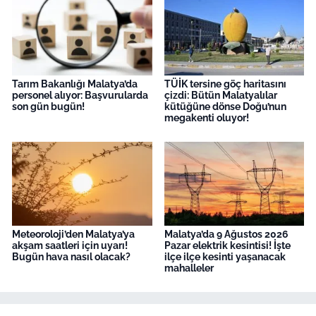
Tarım Bakanlığı Malatya’da
TÜİK tersine göç haritasını
personel alıyor: Başvurularda
çizdi: Bütün Malatyalılar
son gün bugün!
kütüğüne dönse Doğu’nun
megakenti oluyor!
Meteoroloji’den Malatya’ya
Malatya’da 9 Ağustos 2026
akşam saatleri için uyarı!
Pazar elektrik kesintisi! İşte
Bugün hava nasıl olacak?
ilçe ilçe kesinti yaşanacak
mahalleler