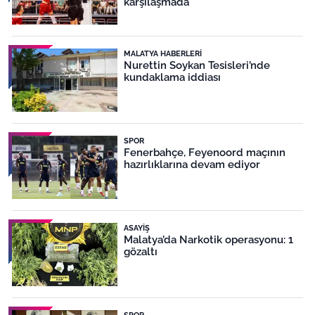
karşılaşmada
MALATYA HABERLERI
Nurettin Soykan Tesisleri’nde
kundaklama iddiası
SPOR
Fenerbahçe, Feyenoord maçının
hazırlıklarına devam ediyor
ASAYIŞ
Malatya’da Narkotik operasyonu: 1
gözaltı