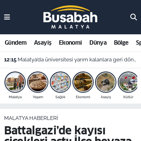
Gündem
Malatya Nöbetçi Eczaneler
Asayiş
Malatya Hava Durumu
Gündem
Asayiş
Ekonomi
Dünya
Bölge
S
Ekonomi
Malatya Namaz Vakitleri
12:15
Malatya’da üniversitesi yarım kalanlara geri dönüş yolu: 4 aylık başvuru süresi başladı!
Dünya
Malatya Trafik Yoğunluk Haritası
Bölge
Süper Lig Puan Durumu ve Fikstür
Malatya
Yaşam
Sağlık
Ekonomi
Asayiş
Kültür
Spor
Tüm Manşetler
MALATYA HABERLERI
Resmi İlanlar
Son Dakika Haberleri
Battalgazi’de kayısı
Haber Arşivi