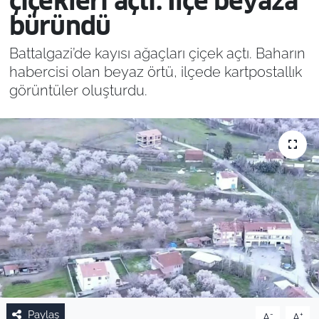
çiçekleri açtı: İlçe beyaza
büründü
Battalgazi’de kayısı ağaçları çiçek açtı. Baharın
habercisi olan beyaz örtü, ilçede kartpostallık
görüntüler oluşturdu.
Paylaş
-
+
A
A