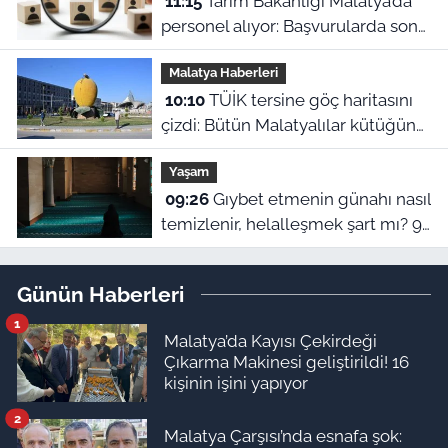
11:15
Tarım Bakanlığı Malatya’da
personel alıyor: Başvurularda son
gün bugün!
Malatya Haberleri
10:10
TÜİK tersine göç haritasını
çizdi: Bütün Malatyalılar kütüğüne
dönse Doğu’nun megakenti
Yaşam
oluyor!
09:26
Gıybet etmenin günahı nasıl
temizlenir, helalleşmek şart mı? 9
Ağustos Malatya ezan vakitleri
Günün Haberleri
1
Malatya’da Kayısı Çekirdeği
Çıkarma Makinesi geliştirildi! 16
kişinin işini yapıyor
2
Malatya Çarşısı’nda esnafa şok: