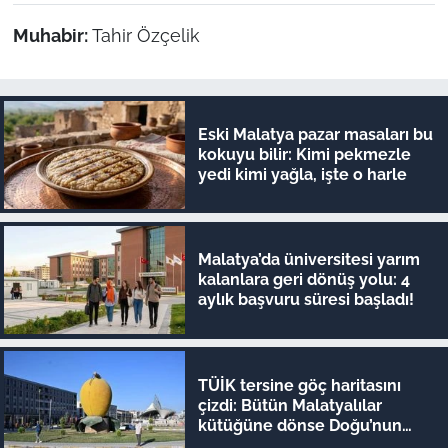
Muhabir:
Tahir Özçelik
Eski Malatya pazar masaları bu
kokuyu bilir: Kimi pekmezle
yedi kimi yağla, işte o harle
Malatya’da üniversitesi yarım
kalanlara geri dönüş yolu: 4
aylık başvuru süresi başladı!
TÜİK tersine göç haritasını
çizdi: Bütün Malatyalılar
kütüğüne dönse Doğu’nun
megakenti oluyor!